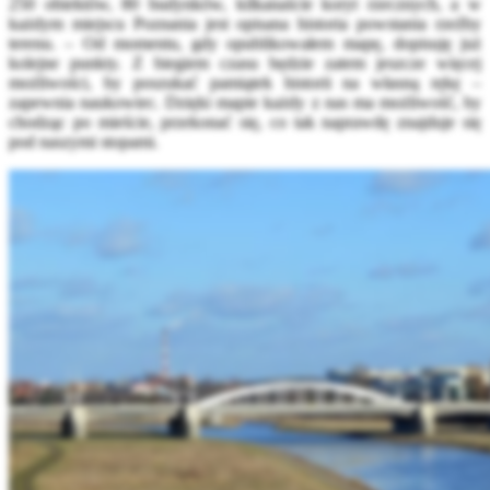
250 obiektów, 80 budynków, kilkanaście koryt rzecznych, a w
każdym miejscu Poznania jest opisana historia powstania rzeźby
terenu. – Od momentu, gdy opublikowałem mapę, dopisuję już
kolejne punkty. Z biegiem czasu będzie zatem jeszcze więcej
możliwości, by poszukać pamiątek historii na własną rękę –
zapewnia naukowiec. Dzięki mapie każdy z nas ma możliwość, by
chodząc po mieście, przekonać się, co tak naprawdę znajduje się
pod naszymi stopami.