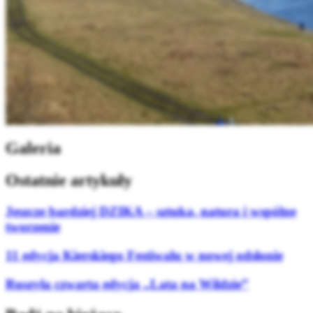
Galeria
Ostatnie artykuły
Jeszcze bardziej DZIKA – sztuka, natura i wspólne
tworzenie
11 edycja Kierskiego Festiwalu w nowej odsłonie
Ruszyła czwarta edycja „Lata na Wildzie”