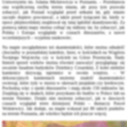
Uniwersytetu im. Adama Mickiewicza w Poznaniu. – Przedstawia
ona współczesną rzeźbę terenu miasta, ale poza tym pozwala
zobaczyć, jak Poznań wyglądał przed setkami lat, gdy miasto
zaczęło dopiero powstawać, a także przed tysiącami lat, kiedy w
epoce plejstoceńskiej znajdował się tutaj lądolód skandynawski. Za
pomocą takiej mapy można cofnąć się miliony lat, by zobaczyć, jak
Polska i Europa wyglądały w czasach dinozaurów, a nawet
wcześniejszych – wyjaśnia naukowiec.
Na mapie uwzględniono też skamieniałości, które można odnaleźć
chociażby w poznańskiej katedrze, farze, w kościołach na Wzgórzu
Świętego Wojciecha czy w kościele na Górze Przemysła. Ślady
historii sprzed wieków można również zauważyć przyglądając się
uważnie fasadom budynków Dzielnicy Cesarskiej. Z kolei niektóre
kamienice skrywają tajemnice w swoim wnętrzu. – W
dekoracyjnych kamieniach możemy znaleźć skamieniałości
zwierząt, które żyły w morzu w okresach jurajskim czy kredowym.
Pochodzą więc z epoki dinozaurów i mają około 150 milionów lat.
Znajdują się w skałach, które pozyskano do budów w Polsce lub na
terenie Niemiec. Dzięki nim możemy zobaczyć, jak w dawnych
czasach wyglądał teren dzisiejszej Polski – tłumaczy Paweł
Wolniewicz. Jak dodaje, na mapie wskazał już 80 takich punktów
na terenie Poznania, ale wkrótce będzie ich jeszcze więcej.