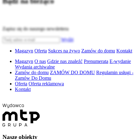
Bądź na bieżąco
Zapisz się do naszego newslettera
Wyślij
Magazyn
Oferta
Sukces na żywo
Zamów do domu
Kontakt
Magazyn
O nas
Gdzie nas znaleźć
Prenumerata
E-wydanie
Wydania archiwalne
Zamów do domu
ZAMÓW DO DOMU
Regulamin usługi -
Zamów Do Domu
Oferta
Oferta reklamowa
Kontakt
Nasze obiekty