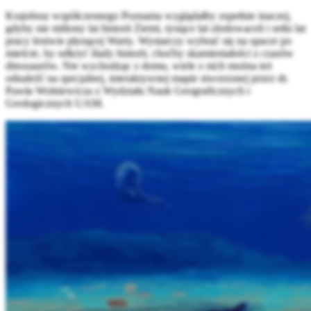
Krajobraz współczesnego Poznania wyglądałby zupełnie inaczej,
gdyby nie miliony lat historii Ziemi, tysiące lat zlodowaceń i setki lat
pracy leniwie płynącej Warty. Wystarczy wybrać się na spacer po
mieście, by odkryć ślady historii, choćby skamieniałości z czasów
dinozaurów. Nie wychodząc z domu, wiele z nich można też
odnaleźć na specjalnej, interaktywnej mapie stworzonej przez dr.
Pawła Wolniewicza z Wydziału Nauk Geograficznych i
Geologicznych UAM.