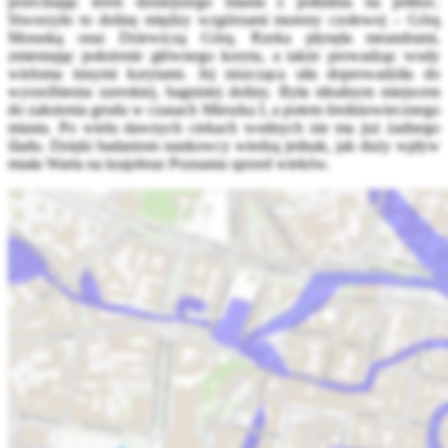
przecinając teren dzisiejszego miasta z południa na północ.
Stworzyło to dolinę między wzgórzami moreny czołowej – Górą
Moraską oraz Dziewiczą Górą. Rzeka płynęła meandrami,
zmieniając położenie głównego koryta, a także prowadząc wody
wieloma innymi korytami. Jej niszcząca siła doprowadziła do
wyrzeźbienia szerokiej, bagnistej doliny. Była idealnym miejscem
do założenia grodu w czasach Mieszka I, a potem średniowiecznego
miasta. Po wielu dawnych ciekach wodnych nie ma już żadnego
śladu. Dzięki badaniom naukowcy wiedzą jednak, jak duży wpływ
miała Warta na krajobraz Poznania sprzed wieków.