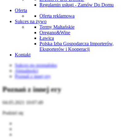
Regulamin usługi - Zamów Do Domu
Oferta
Oferta reklamowa
Sukces na żywo
Termy Maltańskie
Oregano&Wine
Ławica
Polska Izba Gospodarcza Importerów,
Eksporterów i Kooperacji
Kontakt
Sukces po poznańsku
Aktualności
Poznań z innej ery
Poznań z innej ery
04.05.2021 10:07:49
Podziel się