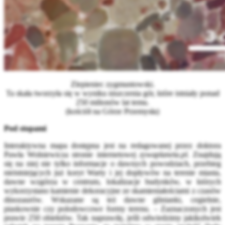
Zlepieniec zygmuntowski.
Ta skała tworzyła się w wyniku niszczenia gór, które istniały ponad
250 milionów lat temu.
(kościół na Górze Przemysła)
Pod stopami
Interaktywna mapa dostępna jest na redagowanej przez doktora
Pawła Wolniewicza stronie internetowej
zywaplaneta.pl.
Znajdują
się na niej nie tylko informacje o dawnych powodziach, przebieg
nieistniejących już koryt Warty i jej dopływów na terenie miasta,
dawne wzgórza w centrum, lokalizacje budynków, w których
wykorzystano kamienie dekoracyjne ze skamieniałościami z czasów
dinozaurów. Wskazane są też dawne glinianki, cegielnie,
piaskownie czy polodowcowe formy terenu. – Zaznaczonych jest
prawie 250 obiektów. Tak naprawdę, jeśli odwiedzimy jakikolwiek