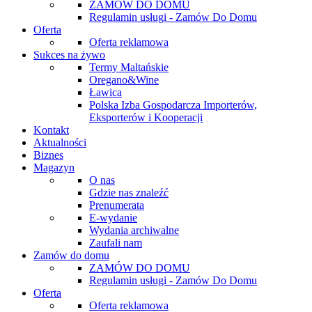
ZAMÓW DO DOMU
Regulamin usługi - Zamów Do Domu
Oferta
Oferta reklamowa
Sukces na żywo
Termy Maltańskie
Oregano&Wine
Ławica
Polska Izba Gospodarcza Importerów,
Eksporterów i Kooperacji
Kontakt
Aktualności
Biznes
Magazyn
O nas
Gdzie nas znaleźć
Prenumerata
E-wydanie
Wydania archiwalne
Zaufali nam
Zamów do domu
ZAMÓW DO DOMU
Regulamin usługi - Zamów Do Domu
Oferta
Oferta reklamowa