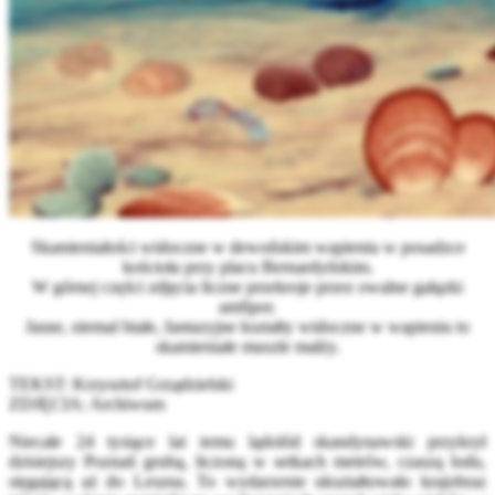
Skamieniałości widoczne w dewońskim wapieniu w posadzce
kościoła przy placu Bernardyńskim.
W górnej części zdjęcia liczne przekroje przez owalne gałązki
amfipor.
Jasne, niemal białe, fantazyjne kształty widoczne w wapieniu to
skamieniałe muszle małży.
TEKST: Krzysztof Grządzielski
ZDJĘCIA: Archiwum
Niecałe 24 tysiące lat temu lądolód skandynawski przykrył
dzisiejszy Poznań grubą, liczoną w setkach metrów, czaszą lodu,
sięgającą aż do Leszna. To wydarzenie ukształtowało krajobraz