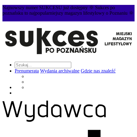
Najnowszy numer SUKCESU już dostępny 🌞 Sukces po
poznańsku to najpopularniejszy magazyn lifestylowy o Poznaniu 🌞
Prenumerata
Wydania archiwalne
Gdzie nas znaleźć