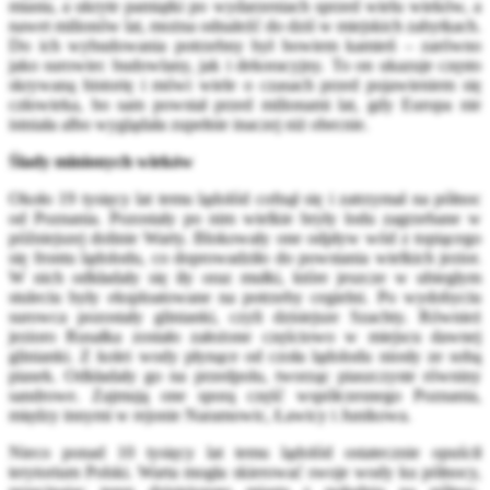
miasta, a ukryte pamiątki po wydarzeniach sprzed wielu wieków, a
nawet milionów lat, można odnaleźć do dziś w miejskich zabytkach.
Do ich wybudowania potrzebny był bowiem kamień – zarówno
jako surowiec budowlany, jak i dekoracyjny. To on ukazuje często
skrywaną historię i mówi wiele o czasach przed pojawieniem się
człowieka, bo sam powstał przed milionami lat, gdy Europa nie
istniała albo wyglądała zupełnie inaczej niż obecnie.
Ślady minionych wieków
Około 19 tysięcy lat temu lądolód cofnął się i zatrzymał na północ
od Poznania. Pozostały po nim wielkie bryły lodu zagrzebane w
późniejszej dolinie Warty. Blokowały one odpływ wód z topiącego
się frontu lądolodu, co doprowadziło do powstania wielkich jezior.
W nich odkładały się iły oraz mułki, które jeszcze w ubiegłym
stuleciu były eksploatowane na potrzeby cegielni. Po wydobyciu
surowca pozostały glinianki, czyli dzisiejsze Szachty. Również
jezioro Rusałka zostało założone częściowo w miejscu dawnej
glinianki. Z kolei wody płynące od czoła lądolodu niosły ze sobą
piasek. Odkładały go na przedpolu, tworząc piaszczyste równiny
sandrowe. Zajmują one sporą część współczesnego Poznania,
między innymi w rejonie Naramowic, Ławicy i Junikowa.
Nieco ponad 10 tysięcy lat temu lądolód ostatecznie opuścił
terytorium Polski. Warta mogła skierować swoje wody ku północy,