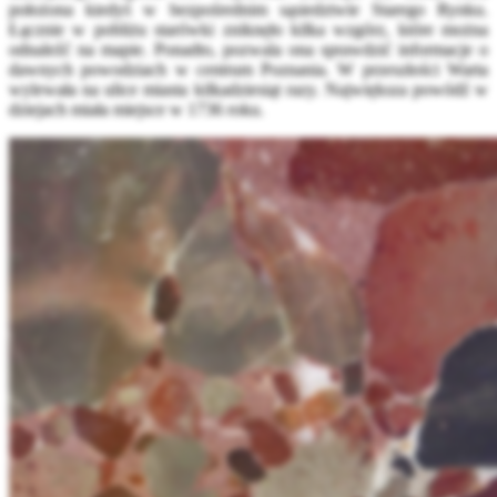
położona kiedyś w bezpośrednim sąsiedztwie Starego Rynku.
Łącznie w pobliżu starówki zniknęło kilka wzgórz, które można
odnaleźć na mapie. Ponadto, pozwala ona sprawdzić informacje o
dawnych powodziach w centrum Poznania. W przeszłości Warta
wylewała na ulice miasta kilkadziesiąt razy. Największa powódź w
dziejach miała miejsce w 1736 roku.