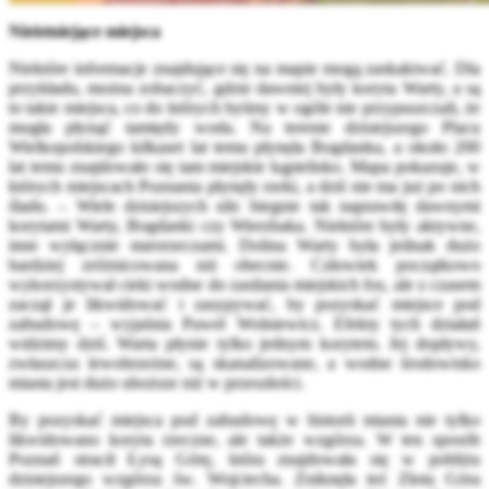
Nieistniejące miejsca
Niektóre informacje znajdujące się na mapie mogą zaskakiwać. Dla
przykładu, można zobaczyć, gdzie dawniej były koryta Warty, a są
to takie miejsca, co do których byśmy w ogóle nie przypuszczali, że
mogła płynąć tamtędy woda. Na terenie dzisiejszego Placu
Wielkopolskiego kilkaset lat temu płynęła Bogdanka, a około 200
lat temu znajdowało się tam miejskie kąpielisko. Mapa pokazuje, w
których miejscach Poznania płynęły rzeki, a dziś nie ma już po nich
śladu. – Wiele dzisiejszych ulic biegnie tak naprawdę dawnymi
korytami Warty, Bogdanki czy Wierzbaka. Niektóre były aktywne,
inne wyłącznie starorzeczami. Dolina Warty była jednak dużo
bardziej zróżnicowana niż obecnie. Człowiek początkowo
wykorzystywał cieki wodne do zasilania miejskich fos, ale z czasem
zaczął je likwidować i zasypywać, by pozyskać miejsce pod
zabudowę – wyjaśnia Paweł Wolniewicz. Efekty tych działań
widzimy dziś. Warta płynie tylko jednym korytem. Jej dopływy,
zwłaszcza lewobrzeżne, są skanalizowane, a wodne środowisko
miasta jest dużo uboższe niż w przeszłości.
By pozyskać miejsca pod zabudowę w historii miasta nie tylko
likwidowano koryta rzeczne, ale także wzgórza. W ten sposób
Poznań stracił Łysą Górę, która znajdowała się w pobliżu
dzisiejszego wzgórza św. Wojciecha. Zniknęła też Złota Góra