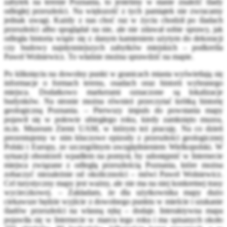
zabytek na terenie Poznania, to jesteśmy w stanie znaleźć ślady
odległej przeszłości. Na większość z tych pamiątek nie zwracamy
jednak uwagi. Każdy z nas choć raz w życiu chodził po śladach
przeszłości albo spoglądał na nie, ale nie zdawał sobie sprawy, jak
odległa historia wiąże się z danym kamieniem użytym do dekoracji
czy budowy najsłynniejszych zabytków miejskich – podkreśla
Paweł Wolniewicz. To właśnie można sprawdzić na mapie.
Po kliknięciu na dowolny punkt w granicach miasta wyświetlają się
informacje o formach terenu, osadach oraz historii wybranego
miejsca. Dodatkowo markerami oznaczone są lokalizacje
budynków. Na stronie można również przeczytać krótką historię
geologiczną Poznania. – Pierwszy impuls do powstania mapy
pojawił się w połowie ubiegłego roku, kiedy zamknięto muzea,
m.in. Muzeum Ziemi UAM, w którym też pracuję. Na co dzień
prezentujemy w nim kluczowe epizody z przeszłości geologicznej
Polski i Europy, ze szczególnym uwzględnieniem Wielkopolski. W
sytuacji obostrzeń wpadłem na pomysł, by udostępnić w Internecie
miejsca związane z odległą przeszłością Poznania, które można
zobaczyć niezależnie od okoliczności – mówi Paweł Wolniewicz.
Cel turystyczny mapy jest ważny, ale nie ma na niej konkretnej trasy
wycieczkowej. – Zakładam, że dla użytkownika mapy dużo
ciekawsze będzie wyjście z dowolnego punktu w mieście i szukanie
śladów przeszłości na własną rękę – dodaje. Interaktywna mapa
pojawiła się w Internecie w marcu tego roku i ma spisanych około