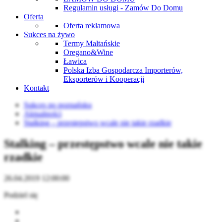
Regulamin usługi - Zamów Do Domu
Oferta
Oferta reklamowa
Sukces na żywo
Termy Maltańskie
Oregano&Wine
Ławica
Polska Izba Gospodarcza Importerów,
Eksporterów i Kooperacji
Kontakt
Sukces po poznańsku
Aktualności
Stalking – przestępstwo wcale nie takie rzadkie
Stalking – przestępstwo wcale nie takie
rzadkie
26.04.2019 12:00:00
Podziel się