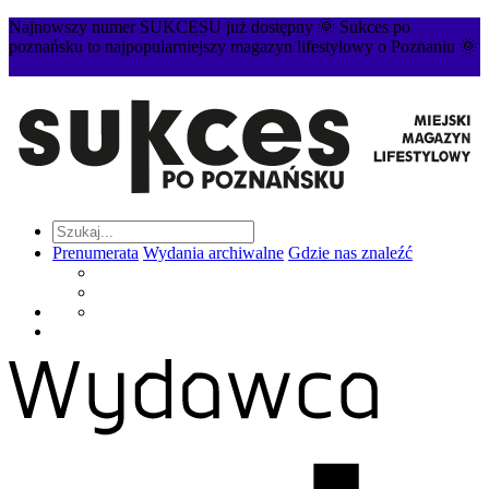
Najnowszy numer SUKCESU już dostępny 🌞 Sukces po
poznańsku to najpopularniejszy magazyn lifestylowy o Poznaniu 🌞
Prenumerata
Wydania archiwalne
Gdzie nas znaleźć