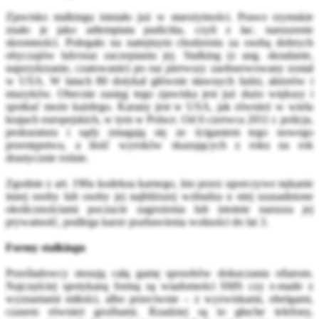
Zjawisko stalkingu istniało już w starożytności. Prawo rzymskie
znało je jako adtemptata pudicitia, czyli z łac. naruszenie
skromności. Polegało na natrętnym chodzeniu za osobą dobrych
obyczajów lub/oraz zaczepianiu jej. Stalking (z ang. skradanie,
naprzykrzanie, czatowanie) po raz pierwszy zaobserwowany został
w USA. W latach 80 dotykał głównie sławnych ludzi, aktorów i
muzyków. Obecnie zasięg tego zjawiska jest już dużo większy i
spotkać może każdego. Karany jest w USA, jak również w wielu
krajach europejskich, w tym w Polsce. Od 6 czerwca 2011 r. policja,
prokuratura i sądy zmagają się ze ściganiem tego nowego
przestępstwa, a ilość wyroków skazujących z roku na rok
drastycznie rośnie.
Zgodnie z art. 190a kodeksu karnego, kto przez uporczywe nękanie
innej osoby lub osoby jej najbliższej wzbudza u niej uzasadnione
okolicznościami poczucie zagrożenia lub istotnie narusza jej
prywatność, podlega karze pozbawienia wolności do lat 3.
Formy stalkingu
Prześladowcy stosują całą gamę sposobów dokuczania ofiarom.
Najczęściej spotykaną formą są wiadomości SMS czy e-maile z
wyznaniami miłości, albo przeciwnie ­– z wyzwiskami, obelgami,
czasem również groźbami. Rzadziej są to głuche telefony,