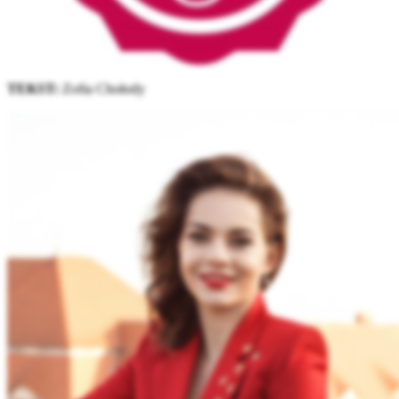
TEKST:
Zofia Chołody