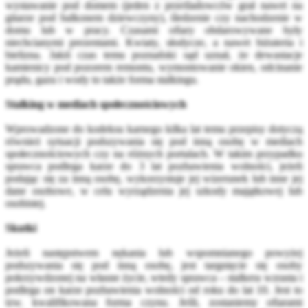
wystawanie pod domem (jeden z prześladowców grał nawet na
gitarze pod balkonem dziewczyny), śledzenie czy nachodzenie w
domu lub w pracy. Czasami ofiary obdarowywane były
niechcianymi prezentami. Kwiaty, słodycze, a nawet biżuteria i
bielizna. Jakiś czas temu poznański sąd uznał, że dewastacje
kamienicy pod pozorem remontu, wymontowanie okien, odcinanie
prądu, gazu i wody to także forma stalkingu.
Stalking w mediach społecznościowych
Wprowadzone do kodeksu karnego kilka lat temu przepisy dotyczą
również sytuacji podszywania się pod inną osobę w mediach
społecznościowych czy na różnych portalach. W takim przypadku
sprawca podlega karze do 3 lat pozbawienia wolności, jeżeli
podając się za inną osobę, wykorzystuje jej wizerunek lub inne jej
dane osobowe, w celu wyrządzenia jej szkody majątkowej lub
osobistej.
Skutki
Jeżeli następstwem nękania lub wspomnianego powyżej
podszywania się pod inną osobę, jest targnięcie się osoby
pokrzywdzonej na własne życie, wtedy sprawca – stalkera wzrasta i
podlega on karze pozbawienia wolności od roku do lat 10. Jest to
tzw. kwalifikowana forma czynu. Jeśli, zostaniemy ofiarami