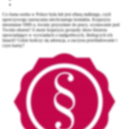
Co ósma osoba w Polsce była lub jest ofiarą stalkingu, czyli
uporczywego narzucania niechcianego kontaktu. Kojarzysz
nieustanne SMS-y, kwiaty przysyłane do pracy, wystawanie pod
Twoim oknem? A może kojarzysz gwiazdy show-biznesu
opowiadające w wywiadach o nadgorliwych, śledzących ich
fanach? Gdzie kończy się adoracja, a zaczyna prześladowanie i
czyn karny?