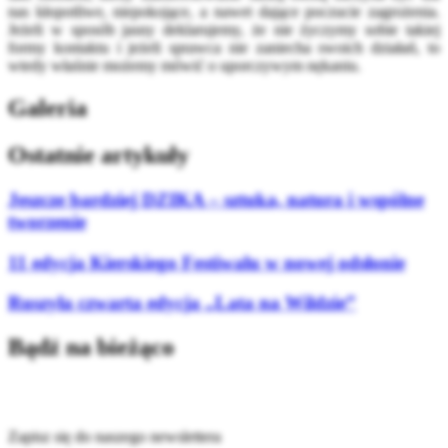
nas kłopotliwe, niepokojące, a nawet dające poczucie zagrożenia.
Jeżeli w sposób jasny deklarujemy, że nie życzymy sobie takiej
formy kontaktu i jeżeli sprawca nie zaniecha swoich działań, to
wtedy właśnie możemy mówić o uporczywym nękaniu.
Galeria
Ostatnie artykuły
Jeszcze bardziej DZIKA – sztuka, natura i wspólne
tworzenie
11 edycja Kierskiego Festiwalu w nowej odsłonie
Ruszyła czwarta edycja „Lata na Wildzie”
Bądź na bieżąco
Zapisz się do naszego newslettera