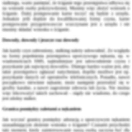
stalkingu, warto pamiętać, że ściganie tego przestępstwa odbywa się
na wniosek osoby pokrzywdzonej. Musimy więc złożyć wniosek o
ściganie. Dalej postępowanie karne toczyć się będzie z urzędu.
Jednakże jeśli dojdzie do kwalifikowanej formy czynu, karne
postępowanie przygotowawcze wszczynane jest z urzędu i nie
musimy składać wniosku o ściganie.
Dowody, dowody i jeszcze raz dowody
Jak każdy czyn zabroniony, stalking należy udowodnić. Ze względu
na formy popełnienia przestępstwa uporczywego nękania, np. w
wiadomościach SMS, najtrudniejsze jest udowodnienie czynu i
pozyskanie jak najwięcej dowodów. Dlatego bardzo ważne jest, aby
takie przestępstwo zgłaszać natychmiast, dopóki możliwe jest np.
pozyskanie danych od operatorów telefonicznych. Ponadto, nawet
początkowo niewinne nękanie, może następnie przerodzić się w
groźby karalne, a nawet zagrożenie zdrowia lub życia. Nie można
więc lekceważyć takich zachowań – nigdy nie wiadomo, do czego
jest zdolny stalker.
Granica pomiędzy zalotami a nękaniem
Jak wyczuć granicę pomiędzy adoracją a uporczywym nękaniem
uzasadniającym złożenie wniosku o ściganie? Czasami przychodzi
taki moment, kiedy zainteresowanie naszą osobą zaczyna być dla