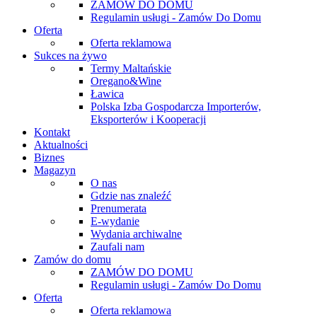
ZAMÓW DO DOMU
Regulamin usługi - Zamów Do Domu
Oferta
Oferta reklamowa
Sukces na żywo
Termy Maltańskie
Oregano&Wine
Ławica
Polska Izba Gospodarcza Importerów,
Eksporterów i Kooperacji
Kontakt
Aktualności
Biznes
Magazyn
O nas
Gdzie nas znaleźć
Prenumerata
E-wydanie
Wydania archiwalne
Zaufali nam
Zamów do domu
ZAMÓW DO DOMU
Regulamin usługi - Zamów Do Domu
Oferta
Oferta reklamowa