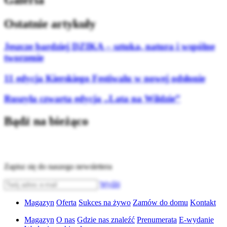
Galeria
Ostatnie artykuły
Jeszcze bardziej DZIKA – sztuka, natura i wspólne
tworzenie
11 edycja Kierskiego Festiwalu w nowej odsłonie
Ruszyła czwarta edycja „Lata na Wildzie”
Bądź na bieżąco
Zapisz się do naszego newslettera
Wyślij
Magazyn
Oferta
Sukces na żywo
Zamów do domu
Kontakt
Magazyn
O nas
Gdzie nas znaleźć
Prenumerata
E-wydanie