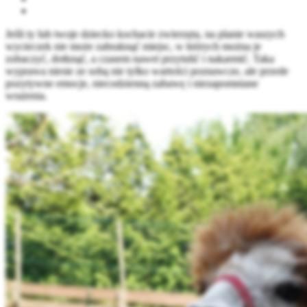
Jeśli ty lub twoje dziecko kochacie zwierzęta, na planie waszych
wycieczek nie może zabraknąć miejsc, w których można je
zobaczyć, dotknąć, a czasem nawet przytulić i nakarmić. Taka
wyprawa niesie ze sobą nie tylko wartości poznawcze, ale przede
pozytywne emocje, niecodzienną zabawę i niezapomniane
wrażenia.