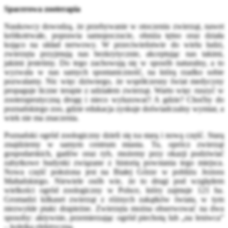
Spacerowa zooterapia
Naukowcy dowodzą, że przebywanie w otoczeniu zwierząt, nawet
krótkotrwałe, poprawia samopoczucie, obniża tętno oraz działa
kojąco na układ nerwowy. W przeciwieństwie do wielu ludzi,
zwierzęta przyjmują nas bezkrytycznie, akceptując nas takimi,
jakimi jesteśmy. Do tego zachowują się w sposób naturalny, a to
wyzwala w nas samych spontaniczność, na którą rzadko sobie
pozwalamy. Nic więc dziwnego, że współczesny świat medycyny
propaguje liczne terapie z udziałem zwierząt. Warto więc ruszyć w
zooterapeutyczną drogę i nieco wyluzować! A gdzie? Choćby do
poznańskiego zoo, gdzie edukacja zyskuje doświadczalny wymiar, a
wiek nie ma znaczenia.
Poznański ogród zoologiczny dzieli się na starą i nową część. Starą
znajdziemy w samym centrum miasta. Tu, oprócz zwierząt
gospodarskich, gadów oraz ryb, możemy przy okazji podziwiać
zabytkowe budynki związane z historią powstania tego miejsca.
Nowa część położona jest na Białej Górze w pobliżu Jeziora
Maltańskiego. Niewiele osób wie, że to drugi pod względem
wielkości ogród zoologiczny w Polsce, który zajmuje 121 ha.
Gromadzi kilkaset zwierząt z różnych zakątków świata, w tym
niezwykłe ptaki drapieżne. Zwierzęta można obserwować na dwa
sposoby: aktywnie, przemierzając ogród piechotą lub „na leniwca”
– kolejką elektryczną.