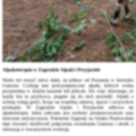
Alpakoterapia w Zagrodzie Alpaki i Przyjaciele
Warto też ruszyć nieco dalej, na północ od Poznania w kierunku
Gniezna. Czekają tam przesympatyczne alpaki, których wełna
przypomina w dotyku kaszmir lub jedwab. Nic więc dziwnego, że
każdy kto tu przybywa, pragnie się do nich przytulić. Alpaki z
ochotą witają gości, licząc na wspólną zabawę, spacer i oczywiście
przekąski. W Zagrodzie Alpaki i Przyjaciele odbywa się
alpakoterapia, która zalecana jest osobom przepracowanym oraz
dzieciom autystycznym. Położenie Zagrody na Szlaku Piastowskim
daje również możliwość połączenia zwiedzania Gniezna i okolic z
rekreacją w towarzystwie zwierząt.