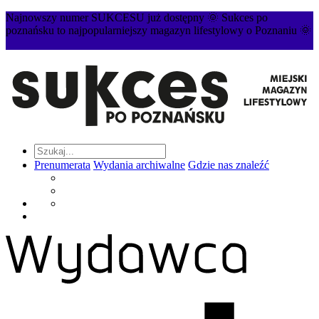
Najnowszy numer SUKCESU już dostępny 🌞 Sukces po
poznańsku to najpopularniejszy magazyn lifestylowy o Poznaniu 🌞
Prenumerata
Wydania archiwalne
Gdzie nas znaleźć