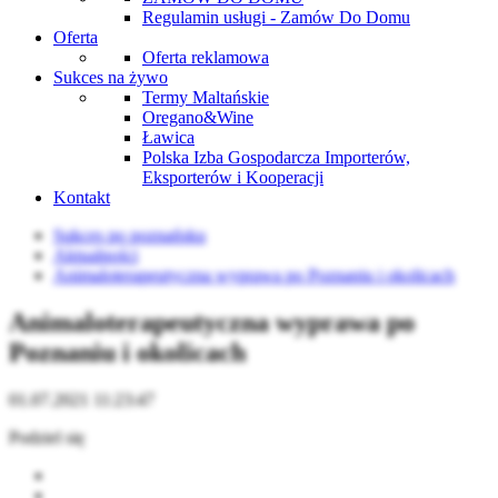
Regulamin usługi - Zamów Do Domu
Oferta
Oferta reklamowa
Sukces na żywo
Termy Maltańskie
Oregano&Wine
Ławica
Polska Izba Gospodarcza Importerów,
Eksporterów i Kooperacji
Kontakt
Sukces po poznańsku
Aktualności
Animaloterapeutyczna wyprawa po Poznaniu i okolicach
Animaloterapeutyczna wyprawa po
Poznaniu i okolicach
01.07.2021 11:23:47
Podziel się