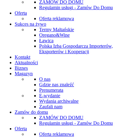
ZAMÓW DO DOMU
Regulamin usługi - Zamów Do Domu
Oferta
Oferta reklamowa
Sukces na żywo
Termy Maltańskie
Oregano&Wine
Ławica
Polska Izba Gospodarcza Importerów,
Eksporterów i Kooperacji
Kontakt
Aktualności
Biznes
Magazyn
O nas
Gdzie nas znaleźć
Prenumerata
E-wydanie
Wydania archiwalne
Zaufali nam
Zamów do domu
ZAMÓW DO DOMU
Regulamin usługi - Zamów Do Domu
Oferta
Oferta reklamowa