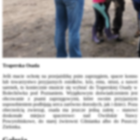
Traperska Osada
Jeśli macie ochotę na przejażdżkę psim zaprzęgiem, spacer konno
lub towarzystwo przyjaznych osiołków, kóz, emu, strusi, a nawet
sarenek, to koniecznie musicie się wybrać do Traperskiej Osady w
Bolechówku pod Poznaniem. Wyjątkowym doświadczeniem jest
obcowanie z psami zaprzęgowymi, które swoim przyjaznym
usposobieniem podbijają serca zarówno dorosłych, jak i dzieci. Poza
obecnością zwierząt, osada ma jeszcze jedną zaletę – stanowi
doskonałe miejsce spacerowe: nad Owińskie Stawy
Powyrobiskowe, do starej żwirowni Glinianka albo do Puszczy
Zielonka.