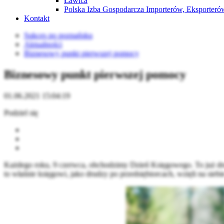
Ławica
Polska Izba Gospodarcza Importerów, Eksporterów
Kontakt
Sukces po poznańsku
Aktualności
Biznesowy punkt pierwszej pomocy
Biznesowy punkt pierwszej pomocy
01.06.2021 15:04:19
Podziel się
Każdego roku, 9 czerwca, obchodzimy Dzień Księgowego. To już drug
to właśnie księgowi, jako drudzy po przedsiębiorcach, wzięli na sieb