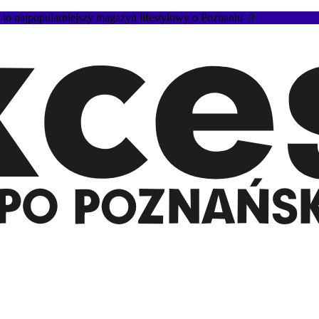
 najpopularniejszy magazyn lifestylowy o Poznaniu 🌞