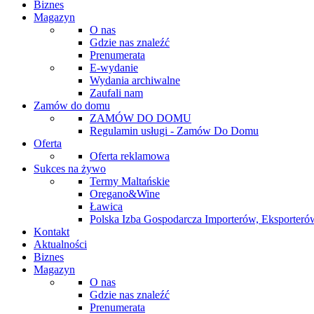
Biznes
Magazyn
O nas
Gdzie nas znaleźć
Prenumerata
E-wydanie
Wydania archiwalne
Zaufali nam
Zamów do domu
ZAMÓW DO DOMU
Regulamin usługi - Zamów Do Domu
Oferta
Oferta reklamowa
Sukces na żywo
Termy Maltańskie
Oregano&Wine
Ławica
Polska Izba Gospodarcza Importerów, Eksporterów
Kontakt
Aktualności
Biznes
Magazyn
O nas
Gdzie nas znaleźć
Prenumerata