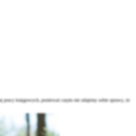
ę pracy księgowych, ponieważ często nie zdajemy sobie sprawy, że