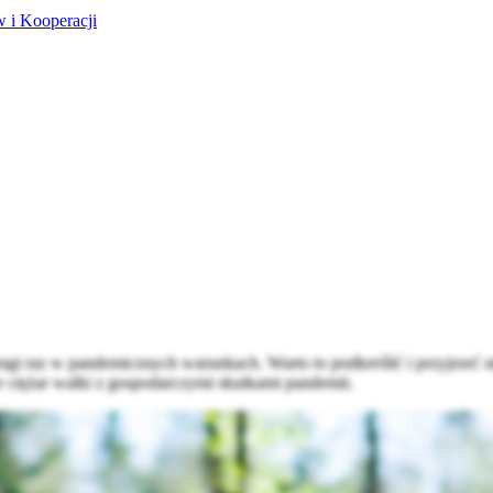
 i Kooperacji
i raz w pandemicznych warunkach. Warto to podkreślić i przyjrzeć si
ie ciężar walki z gospodarczymi skutkami pandemii.