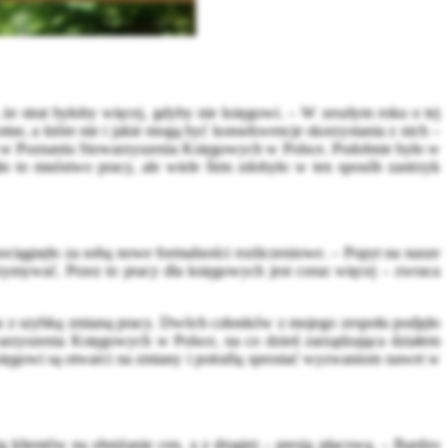
że strat byłoby więcej, gdyby nie księgowi.
–
W zeszłym roku o tej
tne, a które nie i jakie mogą być konsekwencje skorzystania z nich –
 w Poznaniu Stowarzyszenia Księgowych w Polsce. Podobnie było w
o to mnóstwo pracy, ale wiele firm zdobyło w ten sposób zastrzyk
ociągnęło za sobą nowe formalności rozliczeniowe.
–
Popyt na nasze
ymywać. Przez to pracy dla księgowych jest coraz więcej – zwraca
lemu z szybką zmianą pracy. Dwóch członków z mojego zespołu podjęło
zyszenia Księgowych w Polsce, na co dzień zarządzająca działem
sięgowi są otwarci na zmiany i potrafią sprostać wyzwaniom nawet w
ą klientów na obniżanie cen, a z drugiej – presją płacową.
–
Bardzo