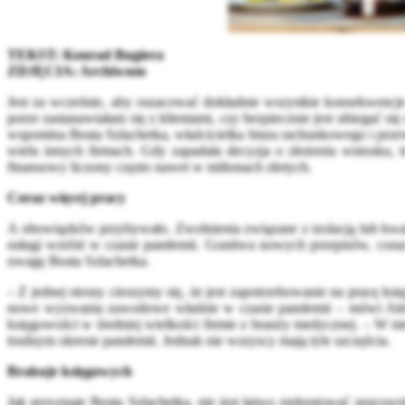
TEKST: Konrad Bugiera
ZDJĘCIA: Archiwum
Jest za wcześnie, aby oszacować dokładnie wszystkie konsekwencje
porze zastanawiałam się z klientami, czy bezpiecznie jest ubiegać s
wspomina Beata Szlachetka, właścicielka biura rachunkowego i p
wielu innych firmach. Gdy zapadała decyzja o złożeniu wniosku, 
finansowy liczony często nawet w milionach złotych.
Coraz więcej pracy
A obowiązków przybywało. Zwolnienia związane z izolacją lub kwar
usługi wzrósł w czasie pandemii. Gonitwa nowych przepisów, cora
uwagę Beata Szlachetka.
– Z jednej strony cieszymy się, że jest zapotrzebowanie na pracę k
nowe wyzwania zawodowe właśnie w czasie pandemii – mówi Aleks
księgowości w średniej wielkości firmie z branży medycznej. – W n
trudnym okresie pandemii. Jednak nie wszyscy mają tyle szczęścia.
Brakuje księgowych
Jak przyznaje Beata Szlachetka, nie jest łatwo zrekrutować pracown