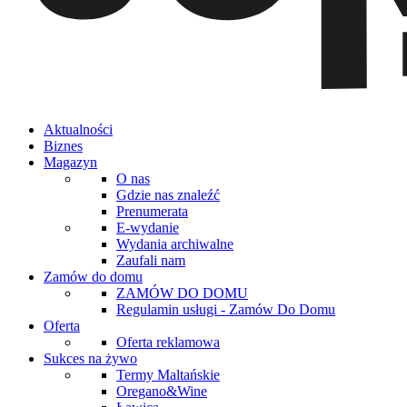
Aktualności
Biznes
Magazyn
O nas
Gdzie nas znaleźć
Prenumerata
E-wydanie
Wydania archiwalne
Zaufali nam
Zamów do domu
ZAMÓW DO DOMU
Regulamin usługi - Zamów Do Domu
Oferta
Oferta reklamowa
Sukces na żywo
Termy Maltańskie
Oregano&Wine