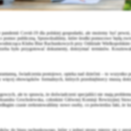
 pandemii Covid-19 dla polskiej gospodarki, ale możemy być pewni, 
ię o pomoc publiczną. Sprawdzaliśmy, które środki pomocowe będą zwro
rzewodnicząca Klubu Biur Rachunkowych przy Oddziale Wielkopolskim
trzeba było przygotować dokumenty, dotrzymać terminów. Kosztował
antanną, świadczenia postojowe, opieka nad dziećmi – to wszystko p
z więcej obowiązków formalnych, których przedsiębiorcy muszą dotrz
sięgowych, ale to sprawia, że doświadczeni specjaliści nie mają prob
andra Grocholewska, członkini Głównej Komisji Rewizyjnej Stowar
iedługim czasie zrekrutowaliśmy nowe osoby, co potwierdza fakt, że k
ików do biura rachunkowego, które z jednej strony mierzy się z presj