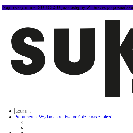
Najnowszy numer SUKCESU już dostępny 🌞 Sukces po poznańsku to
Prenumerata
Wydania archiwalne
Gdzie nas znaleźć