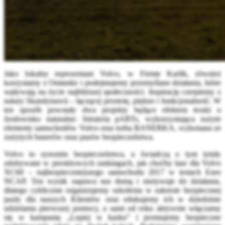
Jako lokalny reprezentant Volvo, w Firmie Karlik, również
korzystamy z Omtanke i podejmujemy przemyślane działania, które
wpływają na życie najbliższej społeczności. Inspirację czerpiemy z
natury Skandynawii – łączącej prostotę, piękno i funkcjonalność. W
ten sposób powstały dwa projekty będące efektem troski o
środowisko naturalne: biżuteria pARTs, wykorzystująca zużyte
elementy samochodów Volvo oraz torba BANERKA, wykonana ze
zużytych banerów oraz pasów bezpieczeństwa.
Volvo to synonim bezpieczeństwa, a świadczą o tym tytuły
zdobywane w prestiżowych rankingach, jak choćby laur dla Volvo
XC60 – najbezpieczniejszego samochodu 2017 w testach Euro
NCAP. Ten wynik napawa nas dumą i motywuje do działania,
dlatego cyklicznie organizujemy szkolenia w zakresie bezpiecznej
jazdy dla naszych Klientów oraz edukujemy ich w dziedzinie
udzielania pierwszej pomocy, a sami od roku aktywnie włączamy
się w kampanię „Lepiej w kasku” i promujemy bezpieczne