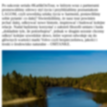
Po sukcesie serialu #KarlikOnTour, w którym wraz z partnerami
promowaliśmy zdrowy styl życia i przybliżaliśmy poznaniakom
LAGOM, czyli szwedzką sztukę życia w harmonii, postawiliśmy
sobie pytanie: co dalej? Stwierdziliśmy, że nasz tour powinien
jechać dalej, odkrywać nowe historie, inspirować i budować kolejne
relacje. Nadal będziemy korzystać z założeń filozofii umiaru i hasła
„dokładnie tyle, ile potrzebujesz”, jednak w drugim sezonie chcemy
odkryć kolejne szwedzkie słowo, które wprost odwołuje się do
głównych wartości marki Volvo czyli bezpieczeństwa, jakości i
troski o środowisko naturalne – OMTANKE.