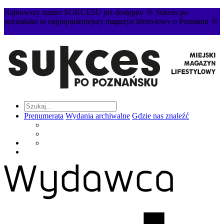
Najnowszy numer SUKCESU już dostępny 🌞 Sukces po
poznańsku to najpopularniejszy magazyn lifestylowy o Poznaniu 🌞
Prenumerata
Wydania archiwalne
Gdzie nas znaleźć