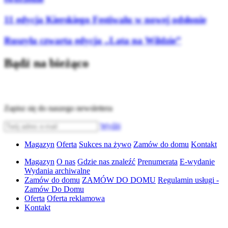
11 edycja Kierskiego Festiwalu w nowej odsłonie
Ruszyła czwarta edycja „Lata na Wildzie”
Bądź na bieżąco
Zapisz się do naszego newslettera
Wyślij
Magazyn
Oferta
Sukces na żywo
Zamów do domu
Kontakt
Magazyn
O nas
Gdzie nas znaleźć
Prenumerata
E-wydanie
Wydania archiwalne
Zamów do domu
ZAMÓW DO DOMU
Regulamin usługi -
Zamów Do Domu
Oferta
Oferta reklamowa
Kontakt