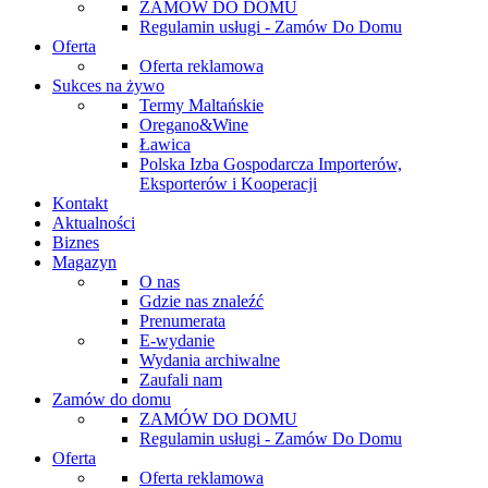
ZAMÓW DO DOMU
Regulamin usługi - Zamów Do Domu
Oferta
Oferta reklamowa
Sukces na żywo
Termy Maltańskie
Oregano&Wine
Ławica
Polska Izba Gospodarcza Importerów,
Eksporterów i Kooperacji
Kontakt
Aktualności
Biznes
Magazyn
O nas
Gdzie nas znaleźć
Prenumerata
E-wydanie
Wydania archiwalne
Zaufali nam
Zamów do domu
ZAMÓW DO DOMU
Regulamin usługi - Zamów Do Domu
Oferta
Oferta reklamowa