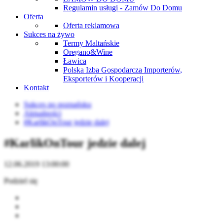
Regulamin usługi - Zamów Do Domu
Oferta
Oferta reklamowa
Sukces na żywo
Termy Maltańskie
Oregano&Wine
Ławica
Polska Izba Gospodarcza Importerów,
Eksporterów i Kooperacji
Kontakt
Sukces po poznańsku
Aktualności
#KarlikOnTour jedzie dalej
#KarlikOnTour jedzie dalej
12.06.2019 13:00:00
Podziel się