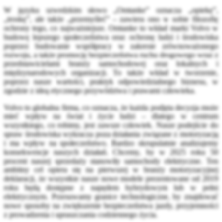
W języku szwedzkim słowo „Omtanke” oznacza „opiekę”,
„troskę”, ale także „przemyśleć” – zawiera ono w sobie filozofię
ochrony tego, co najważniejsze. Omtanke to wkład marki Volvo w
budowę lepszego społeczeństwa oraz ochronę ludzi i środowiska
poprzez budowanie współpracy w zakresie zrównoważonego
rozwoju, a także promocję bezpieczeństwa ruchu drogowego wraz z
przedstawicielami branży samochodowej oraz lokalnych i
międzynarodowych organizacji. To także wkład w tworzenie,
poprzez nasze wartości, praktyk odpowiedzialnego biznesu, w
zgodzie z ideą etycznego przywództwa i prawami człowieka.
Volvo to globalna firma, co oznacza, że każda podjęta decyzja może
mieć wpływ na świat i życie ludzi – dlatego w centrum
wszystkiego, co robimy, jest zawsze człowiek. Nasze podejście do
spraw środowiska wykracza poza działania związane z motoryzacją
i ma wpływ na społeczeństwo. Bardzo skrupulatnie analizujemy
konsekwencje naszych działań. Chcemy, by w 2025 roku 50
procent naszej sprzedaży stanowiły samochody elektryczne. Ten
ambitny cel opiera się na pierwszej w branży motoryzacyjnej
deklaracji, że wszystkie nasze nowe modele prezentowane od 2019
roku będą dostępne z napędem hybrydowym lub w pełni
elektrycznym. Przesuwamy granice technologiczne, by znajdować
nowe sposoby na zwiększenie bezpieczeństwa jazdy, przyjemności
z prowadzenia i upraszczania codziennego życia.