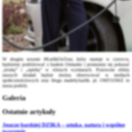
W drugim sezonie #KarlikOnTour, który startuje w czerwcu,
będziemy podróżować z hasłem Omtanke i postaramy się pokazać
„troskę” i „opiekę” w różnych wymiarach. Ponownie efekty
naszych działań będzie można obserwować w mediach
społecznościowych oraz blogu madebykarlik. pl. OMTANKE to
nasza podróż.
Galeria
Ostatnie artykuły
Jeszcze bardziej DZIKA – sztuka, natura i wspólne
tworzenie