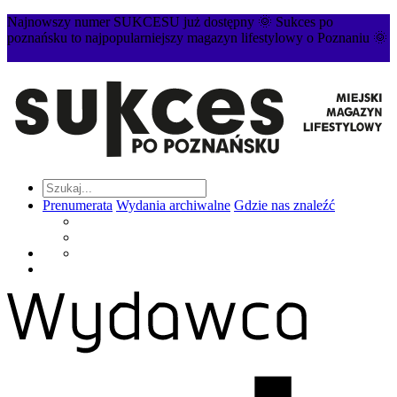
Najnowszy numer SUKCESU już dostępny 🌞 Sukces po
poznańsku to najpopularniejszy magazyn lifestylowy o Poznaniu 🌞
Prenumerata
Wydania archiwalne
Gdzie nas znaleźć