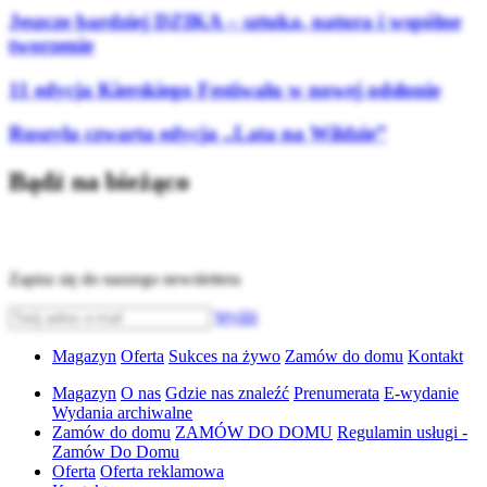
Jeszcze bardziej DZIKA – sztuka, natura i wspólne
tworzenie
11 edycja Kierskiego Festiwalu w nowej odsłonie
Ruszyła czwarta edycja „Lata na Wildzie”
Bądź na bieżąco
Zapisz się do naszego newslettera
Wyślij
Magazyn
Oferta
Sukces na żywo
Zamów do domu
Kontakt
Magazyn
O nas
Gdzie nas znaleźć
Prenumerata
E-wydanie
Wydania archiwalne
Zamów do domu
ZAMÓW DO DOMU
Regulamin usługi -
Zamów Do Domu
Oferta
Oferta reklamowa