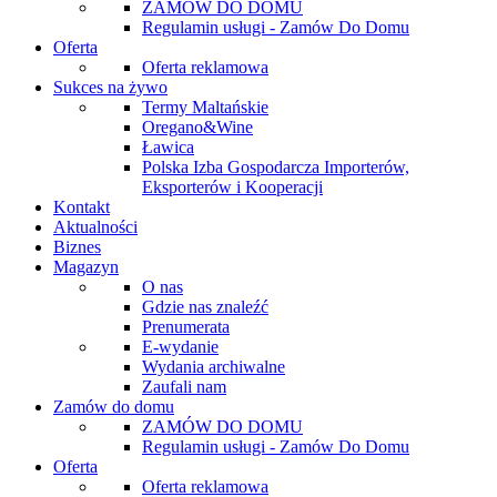
ZAMÓW DO DOMU
Regulamin usługi - Zamów Do Domu
Oferta
Oferta reklamowa
Sukces na żywo
Termy Maltańskie
Oregano&Wine
Ławica
Polska Izba Gospodarcza Importerów,
Eksporterów i Kooperacji
Kontakt
Aktualności
Biznes
Magazyn
O nas
Gdzie nas znaleźć
Prenumerata
E-wydanie
Wydania archiwalne
Zaufali nam
Zamów do domu
ZAMÓW DO DOMU
Regulamin usługi - Zamów Do Domu
Oferta
Oferta reklamowa