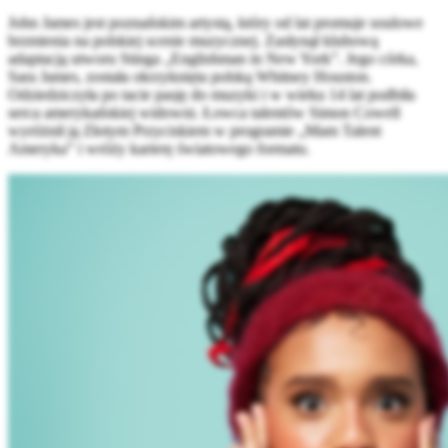
John James jest poznańskim artystą, który od lat promuje soulowe
brzmienia na polskiej scenie muzycznej. Zasłynął klubową
adaptacją utworu Stinga „Englishman in New York”. Jego córka,
Sara James, została okrzyknięta polską Whitney Houston.
Odziedziczyła po tacie pasję do muzyki i w wieku 14 lat podbiła
serca amerykańskiej widowni. Łowca talentów Simon Cowell
wyróżnił ją Złotym Przyciskiem w programie „Mam Talent
Ameryka” i wróży karierę światowego formatu.