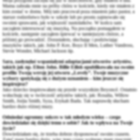
Moja przygoda zaczęła się już w dzieciństwie, gdy miałem 4 lata.
Mama zabrała mnie na próby chóru w kościele, kiedy nie miałem z
kim zostać w domu. Mój tato pracował poza miastem jako pastor, a
starsze rodzeństwo było w szkole lub po prostu zajmowało się
swoimi sprawami, jak większość nastolatków. W końcu sam
zacząłem interesować się muzyką. Na początku pomagałem w
kościele, następnie zacząłem śpiewać w tamtejszym chórze, a
później go prowadzić. Dorastałem, słuchając i podziwiając
muzyków takich, jak: John P. Kee, Boyz II Men, Luther Vandross,
Stevie Wonder, Michael Jackson itp.
Sara, zasłynęłaś wspaniałymi adaptacjami utworów artystów,
takich jak np. Elton John. Billie Eilish opublikowała na swoim
profilu Twoją wersję jej utworu „Lovely”. Twoje muzyczne
wybory spotykają się z dużym uznaniem – kim jeszcze się
inspirujesz?
Jako dziecko inspirowałam się przede wszystkim Beyoncé. Ostatnio
wsłuchuję się w twórczość artystów takich, jak: Rosalia, Willow
Smith, Jorjia Smith, Syza, Erykah Badu. Tak naprawdę słucham
bardzo dużo różnej muzy.
Odniosłaś ogromny sukces w tak młodym wieku – czego
dowiedziałaś się dzięki temu o sobie? Jak to wpływa na Twoje
życie?
Dowiedziałam się, że trzeba dobrze dysponować swoim czasem.
Zajęć mam bardzo dużo, więc tego czasu wolnego mam znacznie