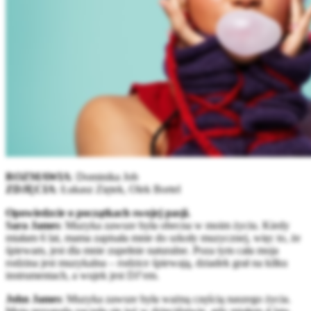
ROZMAWIA
: Dominika Job
ZDJĘCIA
: Łukasz Ziętek, Olek Bortel
Opowiedzcie o początkach swojej pasji.
Sara James
: Muzyka zawsze była obecna w moim życiu. Kiedy
miałam 6 lat, mama zapisała mnie do szkoły muzycznej, więc to, że
śpiewam, jest dla mnie zupełnie naturalne. Poza tym cała moja
rodzina jest muzykalna – rodzice śpiewają, dziadek grał na kilku
instrumentach, a wujek jest DJ’em.
John James
: Muzyka zawsze była ważną częścią naszego życia.