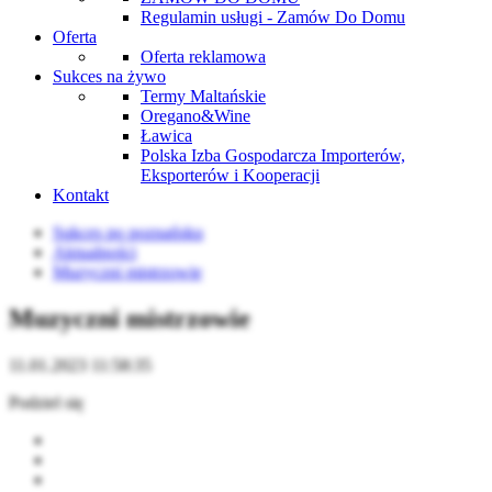
Regulamin usługi - Zamów Do Domu
Oferta
Oferta reklamowa
Sukces na żywo
Termy Maltańskie
Oregano&Wine
Ławica
Polska Izba Gospodarcza Importerów,
Eksporterów i Kooperacji
Kontakt
Sukces po poznańsku
Aktualności
Muzyczni mistrzowie
Muzyczni mistrzowie
11.01.2023 11:58:35
Podziel się