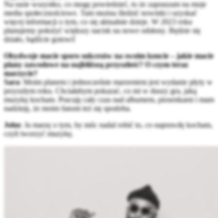
Na razie wszystko, co mogę powiedzieć, to że zapraszam na moje
media społecznościowe. Tam można śledzić nowinki i uzyskać
więcej informacji o tym, co się aktualnie dzieje. W 2023 roku
planujemy położyć większy nacisk na nowe odsłony. Będzie się
działo, bądźcie gotowi!
Obydwoje macie sporo sukcesów na swoim koncie – jakie macie
plany zawodowe na najbliższą przyszłość? O czym teraz
marzycie?
Sara
: Moim planem i jednocześnie marzeniem jest wydanie płyty w
przyszłym roku. Chciałabym pokazać, co mi w duszy gra, jaką
muzykę kocham. Pracuję cały czas nad albumem, piosenkami i mam
nadzieję, że moim fanom też się spodoba.
John
: Ja marzę o tym, by móc nadal robić to, co naprawdę kocham,
czyli tworzyć muzykę.