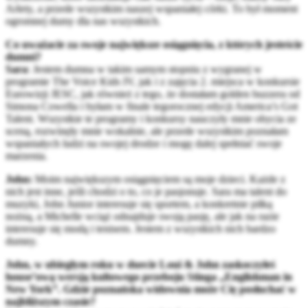
Arlety, a przede wszystkim naszej wspaniałej córki. To był moment
ogromnej dumy dla nas wszystkich.
Co uważacie za swoje największe osiągnięcia, z których jesteście
dumni?
Sara
: Jestem dumna w takim samym stopniu z wygranej w
programie The Voice Kids IV, jak i z zajęcia 2. miejsca w konkursie
Eurowizji JESC, jak również z tego, że dostałam golden buzzera od
Simona Cowella i byłam w finale tegorocznej edycji America’s Got
Talent. Wszystkie te programy i konkursy nauczyły mnie obycia ze
sceną, rozwinęły mnie wokalnie, ale przede wszystkim poznałam
wspaniałych ludzi na swojej drodze i mogę dalej spełniać swoje
marzenia.
John:
Moim największym osiągnięciem są moje dzieci. Każde z
nich jest inne, jeśli chodzi o to, co je pasjonuje. Sara ma talent do
muzyki, John Junior interesuje się sportem, a konkretnie piłką
nożną, a Michelle wciąż odnajduje swoją pasję, ale jak na razie
interesuje się modą i tenisem. Jestem z wszystkich nich bardzo
dumny.
John, w ubiegłym roku w duecie Loui & John zaskoczyłeś
house’ową wersją kultowego przeboju Stinga „Englishman in
New York”. Gdzie poznańska widownia może Cię posłuchać w
najbliższym czasie?