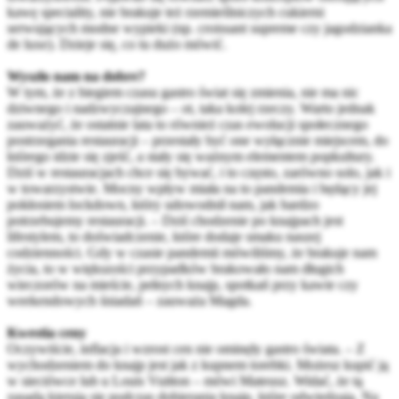
kawę speciality, nie brakuje też rzemieślniczych cukierni
serwujących modne wypieki (np. croissant supreme czy jagodzianka
de luxe). Dzieje się, co tu dużo mówić.
Wyszło nam na dobre?
W tym, że z biegiem czasu gastro świat się zmienia, nie ma nic
dziwnego i nadzwyczajnego – ot, taka kolej rzeczy. Warto jednak
zauważyć, że ostatnie lata to również czas ewolucji społecznego
postrzegania restauracji – przestały być one wyłącznie miejscem, do
którego idzie się zjeść, a stały się ważnym elementem popkultury.
Dziś w restauracjach chce się bywać, i to często, zarówno solo, jak i
w towarzystwie. Mocny wpływ miała na to pandemia i będący jej
pokłosiem lockdown, który udowodnił nam, jak bardzo
potrzebujemy restauracji. – Dziś chodzenie po knajpach jest
lifestylem, to doświadczenie, które dodaje smaku naszej
codzienności. Gdy w czasie pandemii mówiliśmy, że brakuje nam
życia, to w większości przypadków brakowało nam długich
wieczorów na mieście, pełnych knajp, spotkań przy kawie czy
weekendowych śniadań – zauważa Magda.
Kwestia ceny
Oczywiście, inflacja i wzrost cen nie ominęły gastro świata. – Z
wychodzeniem do knajp jest jak z kupnem torebki. Możesz kupić ją
w sieciówce lub u Louis Vuitton – mówi Mateusz. Widać, że tą
zasadą kierują się podczas dobierania knajp, które odwiedzają. Na