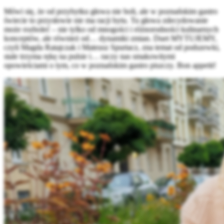
Mówi się, że od przybytku głowa nie boli, ale w poznańskim gastro
świecie to przysłowie nie ma racji bytu. Tu głowa zdecydowanie
może rozboleć – nie tylko od mnogości i różnorodności kulinarnych
konceptów, ale również od… dynamiki zmian. Duet MYTUJEMY,
czyli Magda Ratajczak i Mateusz Spurtacz, zna temat od podszewki,
stale trzyma rękę na pulsie i… raczy nas smakowitymi
opowieściami o tym, co w poznańskim gastro piszczy. Bon appetit!