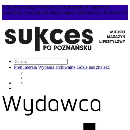
Najnowszy numer SUKCESU już dostępny 🌞 Sukces po
poznańsku to najpopularniejszy magazyn lifestylowy o Poznaniu 🌞
Prenumerata
Wydania archiwalne
Gdzie nas znaleźć