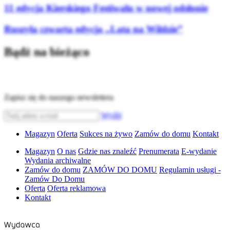
11 edycja Kierskiego Festiwalu w nowej odsłonie
Ruszyła czwarta edycja „Lata na Wildzie”
Bądź na bieżąco
Zapisz się do naszego newslettera
Wyślij
Magazyn
Oferta
Sukces na żywo
Zamów do domu
Kontakt
Magazyn
O nas
Gdzie nas znaleźć
Prenumerata
E-wydanie
Wydania archiwalne
Zamów do domu
ZAMÓW DO DOMU
Regulamin usługi -
Zamów Do Domu
Oferta
Oferta reklamowa
Kontakt