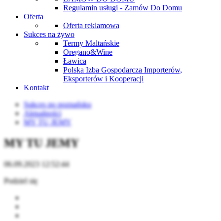
Regulamin usługi - Zamów Do Domu
Oferta
Oferta reklamowa
Sukces na żywo
Termy Maltańskie
Oregano&Wine
Ławica
Polska Izba Gospodarcza Importerów,
Eksporterów i Kooperacji
Kontakt
Sukces po poznańsku
Aktualności
MY TU JEMY
MY TU JEMY
06.09.2023 12:52:44
Podziel się