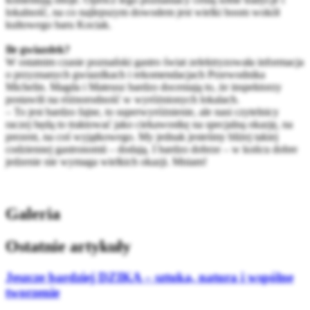
lokalność, na co najlepszym dowodem jest wielki boom wokół
kultowego baru Kociak.
Ile gwiazdek?
W ostatnim czasie poznański gastro świat zelektryzowała informacja
o przyznanych gwiazdkach i rekomendacjach Przewodnika
Michelin. Magda i Mateusz bardzo doceniają to, że inspektorzy
postawili na różnorodność w wyróżnionych lokalach.
– To jest bardzo fajne, to superwyróżnienie, ale nasi czytelnicy
raczej będą to traktować jako ciekawostkę na specjalną okazję, na
prezent, na coś wyjątkowego. My jednak jesteśmy bliżej takiej
codziennej gastronomii – dodają. I bardzo dobrze – w końcu dobre
jedzenie nie wymaga wielkich okazji. Mniam!
Galeria
Ostatnie artykuły
Jeszcze bardziej DZIKA – sztuka, natura i wspólne
tworzenie