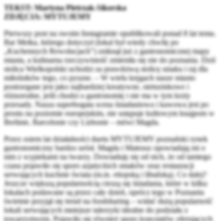
TEKST: Martyna Pietrzak-Sikorska
ZDJĘCIA: MYTUJEMY
Pierwszy post na swoim Instagramie opublikowali ponad 8 lat temu.
Bar Metka, którego dotyczył (lokal był wtedy chwilę po
„Kuchennych Rewolucjach”) zniknął już z gastronomicznej mapy
miasta, a kulinarna rzeczywistość zmieniła się nie do poznania. Dziś
stolica Wielkopolski uchodzi za prawdziwą stolicę smaku i raj dla
miłośników tego, co pyszne. – W wielu kręgach nasze miasto
postrzegane jest jako najbardziej kreatywne, nietuzinkowe i
różnorodne, jeśli chodzi o gastronomię i nie ma w tym krzty
przesady. Nasza superbogata scena śniadaniowa i kawowa jest po
prostu na poziomie europejskim, nie ustępuje kultowym knajpom w
Berlinie, Barcelonie czy Lizbonie – mówi Magda.
Przez osiem lat działalności duetu MYTUJEMY poznański rynek
gastronomiczny bardzo urósł. Magda i Mateusz opowiadają mi o
nim z wypiekami na twarzy. Dowiaduję się od nich, że od tamtego
czasu pojawiło się sporo azjatyckich smaków oraz restauracji
serwujących kuchnie świata (m.in. etiopską i libańską). Co dalej?
Jeszcze większą popularnością cieszą się śniadania, które w kilku
lokalach podawane są przez cały dzień, oprócz tego w Poznaniu
świetnie przyjął się trend na foodsharing – widać dużą popularność
lokali serwujących mniejsze talerzyki idealne do podziału z
towarzystwem. Pojawiło się również sporo konceptów oferujących