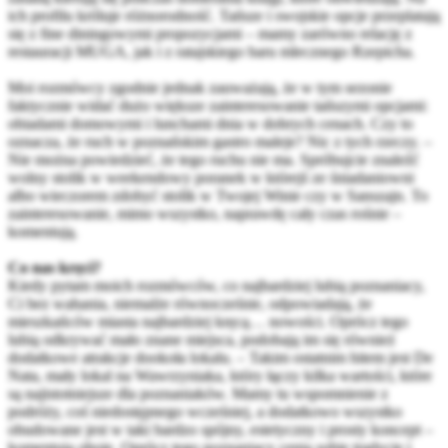
ich profilu króluje różnorodność. Tańsze i swojskie opcje przeplatają
się z fine diningowymi propozycjami – mamy zarówno relację z
restauracji MUGA, jak i z ratajskiego baru mlecznego Rzepicha.
Moi rozmówcy zgodnie jednak zauważają, że w tym sezonie
faktycznie widać dużo większe zainteresowanie tańszymi opcjami:
obiadami domowymi i lunchami dnia w dobrych cenach. Czy to
oznacza, że ruch w poznańskim gastro maleje? Nic z tych rzeczy. –
Nie można powiedzieć, że tego ruchu nie ma. Spróbujcie znaleźć
wolny stolik w weekendowy poranek w którejś ze śniadaniowni
albo wieczorem zdobyć stolik w Twojej Winie czy w Sanszajn. To
zainteresowanie, mimo wszystko, naprawdę cały czas rośnie –
komentują.
Co nas kręci?
Kiedy pytam moich rozmówców, co najbardziej lubią poznaniacy,
Ci bez wahania, niemalże równocześnie, odpowiadają, że
mieszkańców miasta najbardziej kręcą… nowości. Oprócz tego
lubią odkrywać mało znane miejsca, podobają im się również
dodatkowe atrakcje dookoła lokalu. – Takim ostatnim hitem jest De
Nata, mały lokal na Wawrzyniaka, który łączy kilka wartości, które
są najistotniejsze dla poznaniaków. Mamy tu wspomnienie z
podróży, coś niedostępnego wcześniej, a dodatkowo wszystko
obudowane jest w taki bardzo spójny, estetyczny i prosty koncept –
komentują oboje. Oprócz tego poznaniacy cenią sobie tradycje i