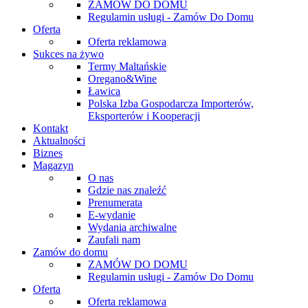
ZAMÓW DO DOMU
Regulamin usługi - Zamów Do Domu
Oferta
Oferta reklamowa
Sukces na żywo
Termy Maltańskie
Oregano&Wine
Ławica
Polska Izba Gospodarcza Importerów,
Eksporterów i Kooperacji
Kontakt
Aktualności
Biznes
Magazyn
O nas
Gdzie nas znaleźć
Prenumerata
E-wydanie
Wydania archiwalne
Zaufali nam
Zamów do domu
ZAMÓW DO DOMU
Regulamin usługi - Zamów Do Domu
Oferta
Oferta reklamowa