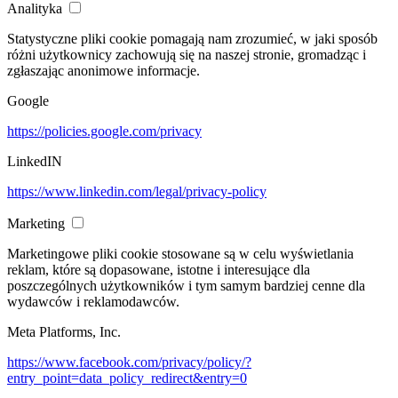
Analityka
Statystyczne pliki cookie pomagają nam zrozumieć, w jaki sposób
różni użytkownicy zachowują się na naszej stronie, gromadząc i
zgłaszając anonimowe informacje.
Google
https://policies.google.com/privacy
LinkedIN
https://www.linkedin.com/legal/privacy-policy
Marketing
Marketingowe pliki cookie stosowane są w celu wyświetlania
reklam, które są dopasowane, istotne i interesujące dla
poszczególnych użytkowników i tym samym bardziej cenne dla
wydawców i reklamodawców.
Meta Platforms, Inc.
https://www.facebook.com/privacy/policy/?
entry_point=data_policy_redirect&entry=0