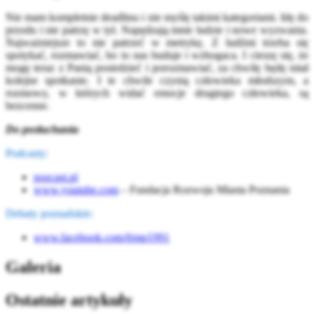
Nie mam kompletnie deadlinu i nie myślę takimi kategoriami. Idę do
przodu i nie patrzę w tył. Napędzają mnie ludzie i nowe wyzwania.
Najważniejsze to nie patrzeć w metrykę. Z ludźmi trzeba się
spotykać, rozmawiać, bo to nas buduje i wzbogaca. I cieszę się, że
mogę teraz z Panią posiedzieć i porozmawiać, za chwilę będę miał
kolejne spotkanie. I te chwile czynią człowieka młodszym, a
rozmowy, w których widać emocje drugiego człowieka, są
bezcenne.
Do posłuchania
Podcasty:
pozcast.pl
www.youtube.com
– Fundacja Rozwoju Miasta Poznania
Debaty poznańskie:
www.facebook.com/frmp1991
Galeria
Ostatnie artykuły