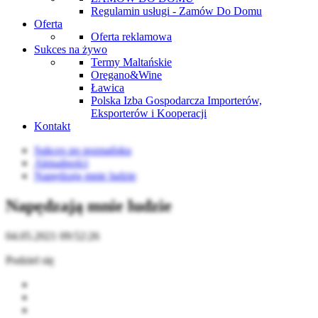
Regulamin usługi - Zamów Do Domu
Oferta
Oferta reklamowa
Sukces na żywo
Termy Maltańskie
Oregano&Wine
Ławica
Polska Izba Gospodarcza Importerów,
Eksporterów i Kooperacji
Kontakt
Sukces po poznańsku
Aktualności
Napędzają mnie ludzie
Napędzają mnie ludzie
04.05.2021 09:52:26
Podziel się