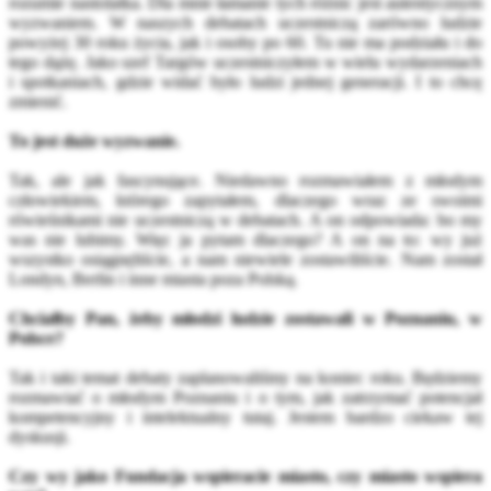
rozumie nastolatka. Dla mnie łamanie tych różnic jest autentycznym
wyzwaniem. W naszych debatach uczestniczą zarówno ludzie
powyżej 30 roku życia, jak i osoby po 60. Tu nie ma podziału i do
tego dążę. Jako szef Targów uczestniczyłem w wielu wydarzeniach
i spotkaniach, gdzie widać było ludzi jednej generacji. I to chcę
zmienić.
To jest duże wyzwanie.
Tak, ale jak fascynujące. Niedawno rozmawiałem z młodym
człowiekiem, którego zapytałem, dlaczego wraz ze swoimi
rówieśnikami nie uczestniczą w debatach. A on odpowiada: bo my
was nie lubimy. Więc ja pytam dlaczego? A on na to: wy już
wszystko osiągnęliście, a nam niewiele zostawiliście. Nam został
Londyn, Berlin i inne miasta poza Polską.
Chciałby Pan, żeby młodzi ludzie zostawali w Poznaniu, w
Polsce?
Tak i taki temat debaty zaplanowaliśmy na koniec roku. Będziemy
rozmawiać o młodym Poznaniu i o tym, jak zatrzymać potencjał
kompetencyjny i intelektualny tutaj. Jestem bardzo ciekaw tej
dyskusji.
Czy wy jako Fundacja wspieracie miasto, czy miasto wspiera