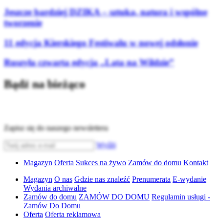
Jeszcze bardziej DZIKA – sztuka, natura i wspólne
tworzenie
11 edycja Kierskiego Festiwalu w nowej odsłonie
Ruszyła czwarta edycja „Lata na Wildzie”
Bądź na bieżąco
Zapisz się do naszego newslettera
Wyślij
Magazyn
Oferta
Sukces na żywo
Zamów do domu
Kontakt
Magazyn
O nas
Gdzie nas znaleźć
Prenumerata
E-wydanie
Wydania archiwalne
Zamów do domu
ZAMÓW DO DOMU
Regulamin usługi -
Zamów Do Domu
Oferta
Oferta reklamowa