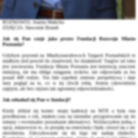
ROZMAWIA: Joanna Małecka
ZDJĘCIA: Sławomir Brandt
Jak się Pan czuje jako prezes Fundacji Rozwoju Miasta
Poznania?
Gdybym pozostał na Międzynarodowych Targach Poznańskich to
miałbym dziś powód do zmartwień, bo działalność Targów od roku
jest zawieszona. Fundacja Miasta Poznania jest instytucją znacznie
mniejszą, nie ma obliga osiągania zysków, nie odpowiada za los
ponad 400 rodzin. Ten fakt zupełnie zmienia perspektywę i daje
inny pogląd na to, co w tej chwili robię. Jestem człowiekiem
zajętym, ale bez ciężaru tak ogromnej odpowiedzialności.
Jak odnalazł się Pan w fundacji?
Kiedy zbliżał się koniec mojej kadencji na MTP, a była ona
przedłużona o rok, miałem czas na mentalne przygotowanie się do
zmiany i ewentualne poszukanie alternatywy. Wykluczyłem jedną z
opcji, mianowicie to, że przejdę na emeryturę i będę cieszył się z nic
nierobienia. Zdecydowanie się do tego nie nadaję (śmiech).