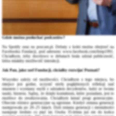
Gdzie można posłuchać podcastów?
Na Spotify oraz na pozcast.pl. Debaty z kolei można obejrzeć na
Facebooku Fundacji, pod adresem: www.facebook.com/frmp1991.
Chciałbym, żeby docelowo w debatach brała udział publiczność,
która miałaby możliwość interakcji.
Jak Pan, jako szef Fundacji, chciałby rozwijać Poznań?
Wszystko zależy od możliwości. Chciałbym z tego miejsca, bo
miejsce jest godne, uczynić strefę pogłębionych refleksji nad
miastem i wymiany myśli z udziałem decydentów, ludzi ze świata
nauki, biznesu. Sądzę, że dzięki kontaktom, które posiadam, jest to
możliwe do zrealizowania. Chciałbym łamać progi generacyjne.
Obecnie różnice generacyjne są ogromne. Kiedyś zmiana generacji
następowała po 20–25 latach. Dziś zmiana generacji i mentalności
następuje średnio co pięć lat. Osoba 35-letnia już nie do końca