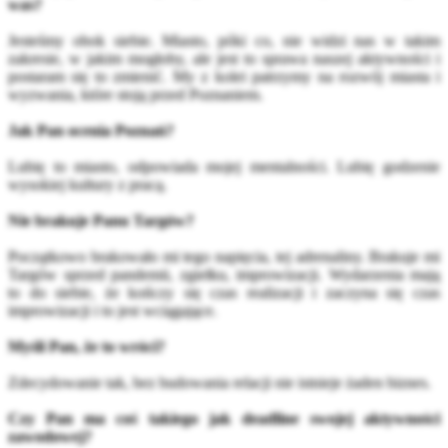
was?
Jesteśmy obok siebie. Miasto, póki co, nie widzi nas w takim
zakresie, w jakim mogłoby, ale jest to sprawa naszej aktywności i
postaram się to zmienić. My z kolei patrzymy na rozwój miasta i
wyzwania, które stoją przed Poznaniem.
Jak Pan ocenia Poznań?
Lubię to miasto, odpowiada mojej mentalności. Lubię godzenie
wysokiej kultury z pracą.
Nie brakuje Panu Targów?
Początkowo brakowało mi tego napięcia, tej adrenaliny. Brakuje mi
Targów sprzed pandemii, zgiełku, improwizacji. Wydarzenia mają
to do siebie, że kończy się czas realizacji i zaczyna się czas
improwizacji i to jest wciągające.
Myśli Pan, że to wróci?
Zdecydowanie tak, bez budowania relacji nie istnieje żaden biznes.
Czy Pan ma coś takiego jak deadline swojej aktywności
zawodowej?