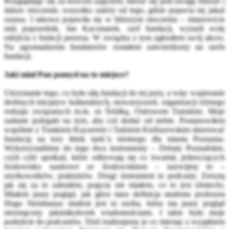
Rozglądając się za nowym zajęciem, bierze się pod uwagę bliższe i
dalsze otoczenie, wszystko zależy od tego, gdzie pojawia się jakaś
szansa. I takowa pojawiła się w bliższym otoczeniu – mianowicie
mój poprzednik, Jan Kaczmarek, szef fundacji, wyraził wolę
odejścia z funkcji prezesa. W związku z tym zgłosiłem swój akces.
Na zgromadzeniu fundatorów zostałem zatwierdzony na szefa
fundacji.
Jaki miał Pan pomysł na to miejsce?
Utrzymanie tego, co było siłą fundacji do tej pory, a więc wspieranie
drobnych inicjatyw kulturalnych, stowarzyszeń, organizacji różnego
rodzaju związanych m.in. ze Śródką, Ostrowem Tumskim. Moje
zadanie polegało na tym, aby coś dodać od siebie. Postanowiłem
wspólnie z Tomkiem Kayserem i Tadziem Kieliszewskim skierować
fundację na tory think tank’u istotnego dla miasta Poznania.
Wykorzystaliśmy do tego dwa instrumenty – Debaty Poznańskie,
czyli cykl spotkań, które odbywają się co kwartał, jednoczących
środowisko naukowe ze środowiskiem – nazwijmy to –
użytkowników, praktyków. Drugi instrument to podcasty. Zresztą
jak się za to zabrałem, pojęcia nie miałem, co to jest (śmiech).
Miałem jasny pogląd, jak głosi stara definicja studenta profesora
Hugo Steinhausa: student jest to osoba, która ma jasny pogląd
niezmącony jakimikolwiek wiadomościami. I takie było moje
podejście do podcastów. Dziś realizujemy je co miesiąc z wyjątkiem