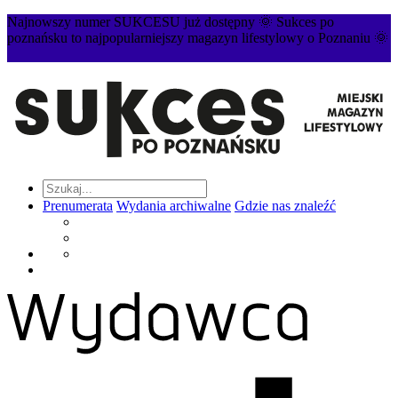
Najnowszy numer SUKCESU już dostępny 🌞 Sukces po
poznańsku to najpopularniejszy magazyn lifestylowy o Poznaniu 🌞
Prenumerata
Wydania archiwalne
Gdzie nas znaleźć