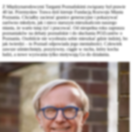
Z Międzynarodowymi Targami Poznańskimi związany był prawie
40 lat. Przemysław Trawa dziś kieruje Fundacją Rozwoju Miasta
Poznania. Chciałby zacierać granice generacyjne i pokazywać
zarówno młodym, jak i nieco starszym mieszkańcom naszego
miasta, że warto tutaj żyć i pracować. Od niespełna roku zaprasza
poznaniaków na debaty poznańskie i do słuchania POZcastów o
Poznaniu. Osobiście nie wyobraża sobie mieszkać gdzie indziej, bo
jak twierdzi – to Poznań odpowiada jego mentalności. Człowiek
zawsze uśmiechnięty, pozytywny, ciągle w ruchu, który kocha
ludzi, a nowe wyzwania tylko motywują Go do działania.