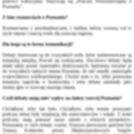
przerwy wakacyjnej. Nazywają się „Pozcast. Porozmawiajmy o
Poznaniu”.
Z kim rozmawiacie o Poznaniu?
Rozmawiamy z przedsiębiorcami, z ludźmi, którzy wnoszą coś w
życie miasta i znaczą wiele dla rozwoju regionu.
Dla kogo są te formy komunikacji?
Debaty kierowane są do wszystkich osób, które zainteresowane są
tematyką miejską. Powoli się rozkręcamy. Docelowo debaty będą
miały także postać materiałów drukowanych, będziemy rozsyłać je
do wszystkich radnych miasta Poznania, do rad osiedli, samorządu
województwa wielkopolskiego. Chodzi nam o to, żeby poruszana
tematyka zagościła w środowisku i żeby debaty zaistniały jako
istotny głos w rozwoju naszego miasta.
Czyli debaty mają mieć wpływ na dalszy rozwój Poznania?
Chciałbym, żeby tak było. Chciałbym, żeby tematy poruszane
podczas debat były inspiracją dla ustawodawców i władz. Z kolei
podcasty mają pokazać nasze miasto z różnych perspektyw.
Poruszamy w nich tematy ważne. Naszym pierwszym gościem był
Tomasz Kobierski, prezes Międzynarodowych Targów