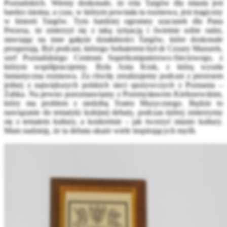
Poznańskich. Wiemy doskonale, że rola Targów dla miasta jest
bardzo istotna, a czas, w którym powstała ta rozmowa, jest tragiczny
w historii Targów. Tym bardziej ogromny szacunek dla Pana
Prezesa, że zmierzył się z taką sytuacją i świetnie sobie radzi,
stawiając na inne gałęzie działalności Targów, które doskonale
prosperują. Był podcast, którego bohaterem był dr Cezary Mazurek,
szef Poznańskiego Centrum Superkomputerowo-Sieciowego, z
którym współpracujemy. Była Ania Kruk, z którą wyszła
fantastyczna rozmowa. Za chwilę zrealizujemy podcast z prezesem
jednej z największych polskich sieci spożywczych z Poznania –
Żabka. Na pewno porozmawiamy z Przemysławem Kieliszewskim,
który ma problem z siedzibą Teatru Muzycznego. Będzie to
nawiązanie do tematyki kolejnej debaty, podczas której zmierzymy
się z tematem kultury, a konkretnie – jak tworzyć miasto kultury.
Mam nadzieję, że ta debata ukaże wiele inspirujących myśli.