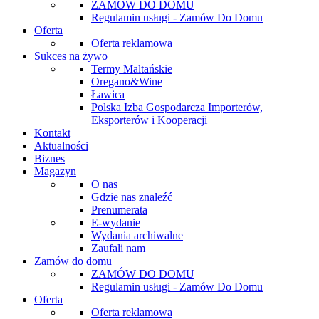
ZAMÓW DO DOMU
Regulamin usługi - Zamów Do Domu
Oferta
Oferta reklamowa
Sukces na żywo
Termy Maltańskie
Oregano&Wine
Ławica
Polska Izba Gospodarcza Importerów,
Eksporterów i Kooperacji
Kontakt
Aktualności
Biznes
Magazyn
O nas
Gdzie nas znaleźć
Prenumerata
E-wydanie
Wydania archiwalne
Zaufali nam
Zamów do domu
ZAMÓW DO DOMU
Regulamin usługi - Zamów Do Domu
Oferta
Oferta reklamowa