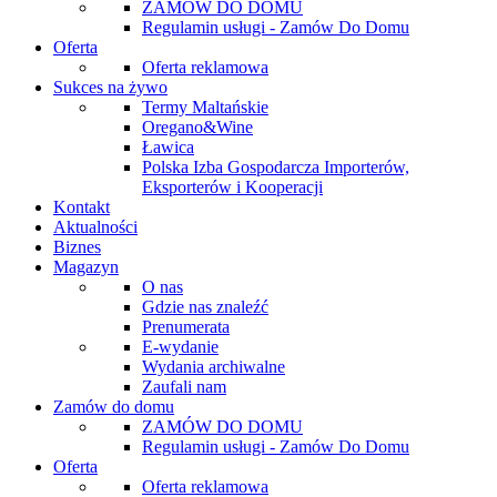
ZAMÓW DO DOMU
Regulamin usługi - Zamów Do Domu
Oferta
Oferta reklamowa
Sukces na żywo
Termy Maltańskie
Oregano&Wine
Ławica
Polska Izba Gospodarcza Importerów,
Eksporterów i Kooperacji
Kontakt
Aktualności
Biznes
Magazyn
O nas
Gdzie nas znaleźć
Prenumerata
E-wydanie
Wydania archiwalne
Zaufali nam
Zamów do domu
ZAMÓW DO DOMU
Regulamin usługi - Zamów Do Domu
Oferta
Oferta reklamowa