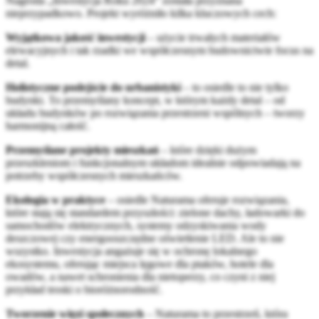
Nagroda „Inwestycja Roku 2024” została przyznana
nieprzypadkowo. Projekt wyróżniło kilka kluczowych cech:
Wyjątkowa jakość inwestycji
– użycie trwałych materiałów
elewacyjnych i tak rzadki we współczesnym budownictwie focus na
detal.
Holistyczne podejście do urbanistyki
– to osiedle to nie tylko
budynki. To przemyślany koncept, w którym każdy detal – od
układu budynków po rozwiązania przestrzeni wspólnych – tworzy
harmonijną całość.
Przemyślane projekty mieszkań
– które dzięki dużym
przeszkleniom i funkcjonalnym układom idealnie odpowiadają na
potrzeby współczesnych mieszkańców.
Ekologia w praktyce
– osiedle Naturama oferuje rozwiązania,
które stają się standardem przyszłości: zielone dachy, ładowarki do
samochodów elektrycznych, systemy odzyskiwania wody
deszczowej czy energooszczędne oświetlenie LED. Ale to nie
wszystko. Inwestycja angażuje się w ochronę lokalnego
ekosystemu, oferując miejsca lęgowe dla ptaków, hotele dla
owadów, a nawet schronienia dla nietoperzy, co czyni z niej
przykład troski o bioróżnorodność.
Tworzenie więzi społecznych
– Naturama to przestrzeń, która