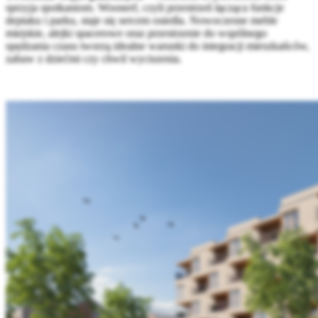
sprzyja spotkaniom. Woonerf, czyli przestrzeń łącząca funkcje
deptaku i parku, staje się sercem osiedla. Nowoczesne meble
miejskie, alejki spacerowe oraz przestrzenie do wspólnego
spędzania czasu tworzą idealne warunki do integracji mieszkańców,
zabaw z dziećmi czy chwil wyciszenia.