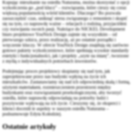
Kupując mieszkanie na osiedlu Naturama, można skorzystać z opcji
wykończenia go „pod klucz” – rozwiązania, które cieszy się coraz
większą popularnością wśród klientów. Dlaczego? Bo pozwala
zaoszczędzić czas, uniknąć stresu związanego z remontem i skupić
się na tym, co naprawdę ważne – relacjach z rodziną, przyjaciółmi
czy rozwijaniu swoich pasji. Należące do NICKEL Development
biuro projektowe YouNick Design zajmie się wszystkim – od
pierwszego szkicu, przez realizację, aż po ostatnie porządki i
wręczenie kluczy. W ofercie YouNick Design znajdują się zarówno
gotowe pakiety wykończeniowe, które spełniają wysokie standardy
estetyki i funkcjonalności, jak i projekty „szyte na miarę”, tworzone
z myślą o indywidualnych potrzebach inwestorów.
Podejmując proces projektowy skupiamy się nad tym, jak
zaprojektowane przez nas budynki wpłyną na życie ich
mieszkańców. Zastanawiamy się nad ich odpowiednią skalą i formą,
użytymi materiałami, rozmieszczeniem przestrzeni między
budynkami oraz rozwiązaniami proekologicznymi, aby tworzyć
osiedla, które naprawdę odpowiadają na potrzeby ludzi i
pozytywnie wpływają na ich życie. Cieszymy się, że eksperci i
klienci docenili te aspekty w naszym osiedlu Naturama
–
podsumowuje Edyta Kołodziej.
Ostatnie artykuły