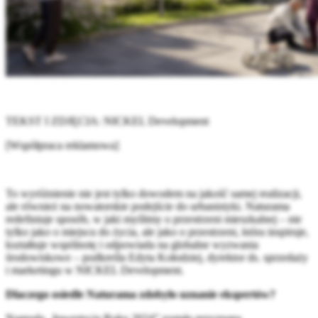
TEKST I ZDJĘCIA: NICKEL Development
[Współpraca reklamowa]
To wyróżnienie nie jest tylko dowodem na jakość samej realizacji,
ale również na nowatorskie podejście do urbanistyki. Naturama
redefiniuje sposób, w jaki myślimy o przestrzeni mieszkalnej – nie
tylko jako o miejscu do życia, ale jako o przestrzeni, która inspiruje,
kształtuje wspólnotę i odpowiada na globalne wyzwania
środowiskowe – podkreśla Edyta Kołodziej, dyrektor ds. sprzedaży
i marketingu w NICKEL Development.
Dlaczego osiedle Naturama zdobyło uznanie ekspertów?