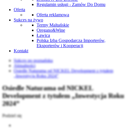
Regulamin usługi - Zamów Do Domu
Oferta
Oferta reklamowa
Sukces na żywo
Termy Maltańskie
Oregano&Wine
Ławica
Polska Izba Gospodarcza Importerów,
Eksporterów i Kooperacji
Kontakt
Sukces po poznańsku
Aktualności
Osiedle Naturama od NICKEL Development z tytułem
„Inwestycja Roku 2024”
Osiedle Naturama od NICKEL
Development z tytułem „Inwestycja Roku
2024”
Podziel się