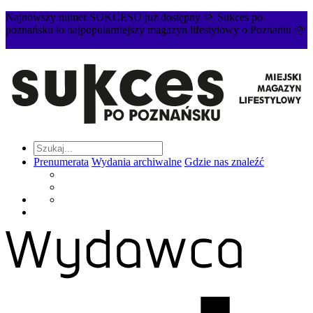
Najnowszy numer SUKCESU już dostępny 🌞 Sukces po
poznańsku to najpopularniejszy magazyn lifestylowy o Poznaniu 🌞
Prenumerata
Wydania archiwalne
Gdzie nas znaleźć