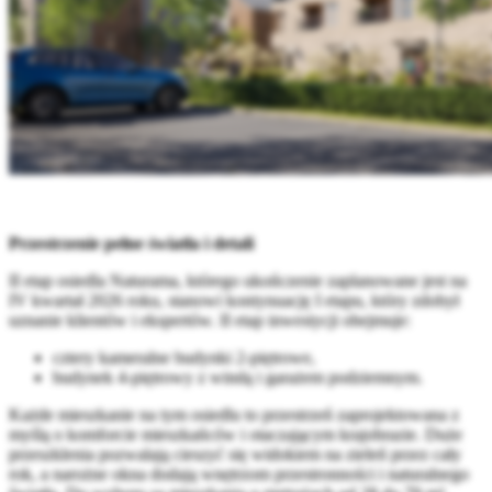
Przestrzenie pełne światła i detali
II etap osiedla Naturama, którego ukończenie zaplanowane jest na
IV kwartał 2026 roku, stanowi kontynuację I etapu, który zdobył
uznanie klientów i ekspertów. II etap inwestycji obejmuje:
cztery kameralne budynki 2-piętrowe,
budynek 4-piętrowy z windą i garażem podziemnym.
Każde mieszkanie na tym osiedlu to przestrzeń zaprojektowana z
myślą o komforcie mieszkańców i otaczającym krajobrazie. Duże
przeszklenia pozwalają cieszyć się widokiem na zieleń przez cały
rok, a narożne okna dodają wnętrzom przestronności i naturalnego