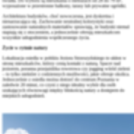
światła. Do wyboru są mieszkania o metrażach od 28 do 79 m²,
wyposażone w przestronne balkony, tarasy lub prywatne ogródki.
Architektura budynków, choć nowoczesna, jest dyskretna i
nienarzucająca się. Zachowanie neutralnej kolorystyki oraz
zastosowanie naturalnych materiałów sprawiają, że budynki niemal
stapiają się z otoczeniem, a jednocześnie oferują mieszkańcom
wszystkie udogodnienia współczesnego życia.
Życie w rytmie natury
Lokalizacja osiedla w pobliżu Jeziora Strzeszyńskiego to ukłon w
stronę mieszkańców, którzy cenią kontakt z naturą. Spacer nad
jeziorem, poranna przejażdżka rowerowa czy jogging wśród zieleni
– to tylko niektóre z codziennych możliwości, jakie oferuje okolica.
Jednocześnie z osiedla można dotrzeć do centrum Poznania w
zaledwie 20 minut, co czyni z niego idealny wybór dla osób
szukających równowagi między bliskością natury a dostępem do
miejskich udogodnień.