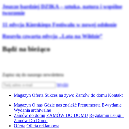
Jeszcze bardziej DZIKA – sztuka, natura i wspólne
tworzenie
11 edycja Kierskiego Festiwalu w nowej odsłonie
Ruszyła czwarta edycja „Lata na Wildzie”
Bądź na bieżąco
Zapisz się do naszego newslettera
Wyślij
Magazyn
Oferta
Sukces na żywo
Zamów do domu
Kontakt
Magazyn
O nas
Gdzie nas znaleźć
Prenumerata
E-wydanie
Wydania archiwalne
Zamów do domu
ZAMÓW DO DOMU
Regulamin usługi -
Zamów Do Domu
Oferta
Oferta reklamowa