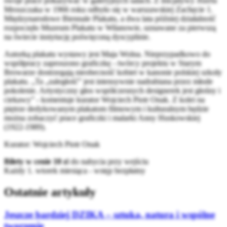
swoje prace pokazywać w galeryjnych salach. Z inicjatywy Józefa
Mroszczaka w 1966 roku odbyło się w warszawskiej Zachęcie 1.
Międzynarodowe Biennale Plakatu, a dwa lata później działalność
rozpoczęło Muzeum Plakatu w Wilanowie, uznawane za pierwszą
na świecie instytucję poświęconą dyscyplinie.
Autorką plakatu wystawy jest Maja Wolna. Nieprzypadkowo do
współpracy zaproszono graficzkę - twórcy projektu w Starym
Browarze dostrzegają nieobecność kobiet w kanonie polskiej szkoły
plakatu. „Ta „zaległość” jest intensywnie nadrabiana przez młode
pokolenie. Artystyczny głos współczesnych designerek jest głośny i
ciekawy” - komentuje kurator Wojciech Piotr Onak. Z kolei na
piętrze dedykowanym plakatom filmowym i kulturalnym będzie
można zobaczyć prace graficzki i malarki Anny Huskowskiej
(1922-1989).
Kurator: Wojciech Piotr Onak
Bilety w cenie 10 z
ł do nabycia przy wejściu
Każdy 1. wtorek miesiąca - wstęp bezpłatny
Ostatnie artykuły
Jeszcze bardziej DZIKA – sztuka, natura i wspólne
tworzenie