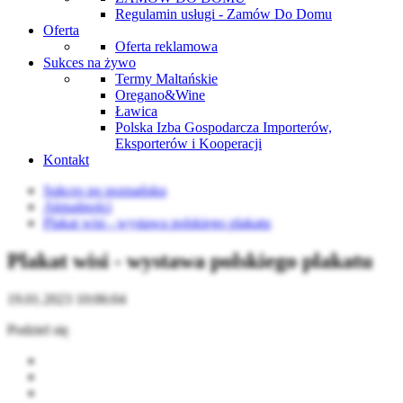
Regulamin usługi - Zamów Do Domu
Oferta
Oferta reklamowa
Sukces na żywo
Termy Maltańskie
Oregano&Wine
Ławica
Polska Izba Gospodarcza Importerów,
Eksporterów i Kooperacji
Kontakt
Sukces po poznańsku
Aktualności
Plakat wisi - wystawa polskiego plakatu
Plakat wisi - wystawa polskiego plakatu
19.01.2023 10:06:04
Podziel się