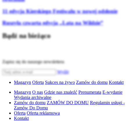
11 edycja Kierskiego Festiwalu w nowej odsłonie
Ruszyła czwarta edycja „Lata na Wildzie”
Bądź na bieżąco
Zapisz się do naszego newslettera
Wyślij
Magazyn
Oferta
Sukces na żywo
Zamów do domu
Kontakt
Magazyn
O nas
Gdzie nas znaleźć
Prenumerata
E-wydanie
Wydania archiwalne
Zamów do domu
ZAMÓW DO DOMU
Regulamin usługi -
Zamów Do Domu
Oferta
Oferta reklamowa
Kontakt