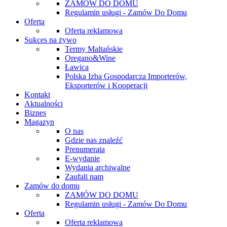
ZAMÓW DO DOMU
Regulamin usługi - Zamów Do Domu
Oferta
Oferta reklamowa
Sukces na żywo
Termy Maltańskie
Oregano&Wine
Ławica
Polska Izba Gospodarcza Importerów,
Eksporterów i Kooperacji
Kontakt
Aktualności
Biznes
Magazyn
O nas
Gdzie nas znaleźć
Prenumerata
E-wydanie
Wydania archiwalne
Zaufali nam
Zamów do domu
ZAMÓW DO DOMU
Regulamin usługi - Zamów Do Domu
Oferta
Oferta reklamowa