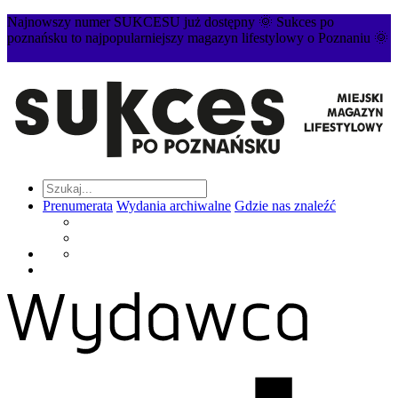
Najnowszy numer SUKCESU już dostępny 🌞 Sukces po
poznańsku to najpopularniejszy magazyn lifestylowy o Poznaniu 🌞
Prenumerata
Wydania archiwalne
Gdzie nas znaleźć