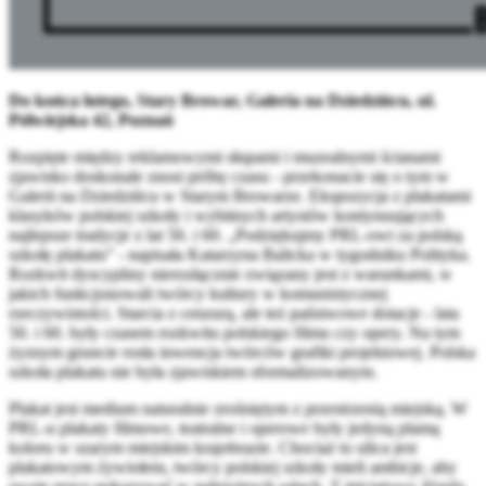
Do końca lutego, Stary Browar, Galeria na Dziedzińcu, ul.
Półwiejska 42, Poznań
Rozpięte między reklamowymi słupami i muzealnymi ścianami
zjawisko doskonale znosi próbę czasu - przekonacie się o tym w
Galerii na Dziedzińcu w Starym Browarze. Ekspozycja z plakatami
klasyków polskiej szkoły i wybitnych artystów kontynuujących
najlepsze tradycje z lat 50. i 60. „Podziękujmy PRL-owi za polską
szkołę plakatu” - napisała Katarzyna Balicka w tygodniku Polityka.
Rozkwit dyscypliny nierozłącznie związany jest z warunkami, w
jakich funkcjonowali twórcy kultury w komunistycznej
rzeczywistości. Starcia z cenzurą, ale też państwowe dotacje - lata
50. i 60. były czasem rozkwitu polskiego filmu czy opery. Na tym
żyznym gruncie rosła inwencja twórców grafiki projektowej. Polska
szkoła plakatu nie była zjawiskiem sformalizowanym.
Plakat jest medium naturalnie zrośniętym z przestrzenią miejską. W
PRL-u plakaty filmowe, teatralne i operowe były jedyną plamą
koloru w szarym miejskim krajobrazie. Chociaż to ulica jest
plakatowym żywiołem, twórcy polskiej szkoły mieli ambicje, aby