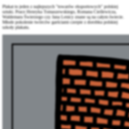
Plakat to jeden z najlepszych "towarów eksportowych" polskiej
sztuki. Prace Henryka Tomaszewskiego, Romana Cieślewicza,
Waldemara Świerzego czy Jana Lenicy znane są na całym świecie.
Młode pokolenie twórców garściami czerpie z dorobku polskiej
szkoły plakatu.