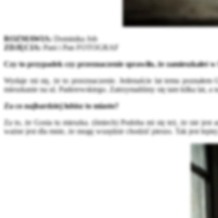
ROZMAWIA:
Dominika Job
ZDJĘCIA:
Pani i Pan FOTOGRAF
Czy to przypadek czy przeznaczenie sprawiło, że zamieszkałeś 
Wydaje mi się, że to przeznaczenie. Jedenaście lat temu poznałe
mieszkanie na ul. Paderewskiego. Zatrzymaliśmy się tam kilka lat, a 
Za co najbardziej lubisz to miasto?
Za to, że Gosia tu mieszka. (śmiech) Podoba mi się też, że nie je
ważne jest dla mnie, że mogę wszędzie chodzić pieszo. Tak jest lepie