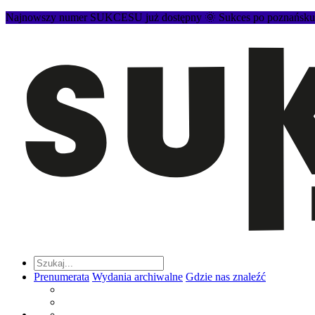
Najnowszy numer SUKCESU już dostępny 🌞 Sukces po poznańsku to
Prenumerata
Wydania archiwalne
Gdzie nas znaleźć