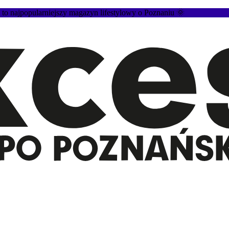
 najpopularniejszy magazyn lifestylowy o Poznaniu 🌞