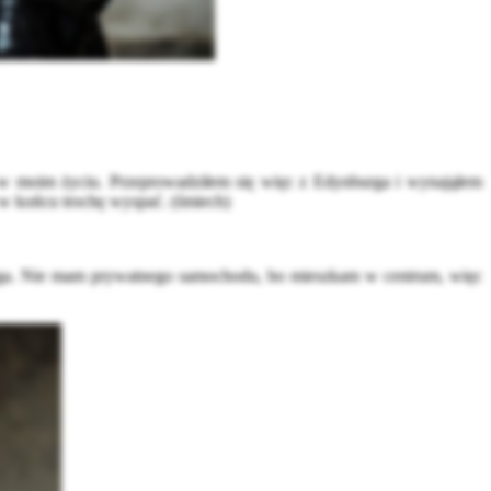
ę w moim życiu. Przeprowadziłem się więc z Edynburga i wynająłem
ę w końcu trochę wyspać. (śmiech)
ynburga. Nie mam prywatnego samochodu, bo mieszkam w centrum, więc