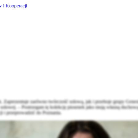
 i Kooperacji
Zaprezentuje zarówno twórczość solową, jak i przeboje grupy Genesi
wej. – Postrzegam tę kolekcję piosenek jako moją własną duchową po
cji i przeprowadzić do Poznania.