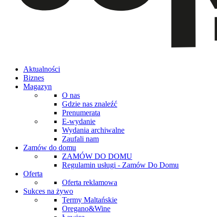
Aktualności
Biznes
Magazyn
O nas
Gdzie nas znaleźć
Prenumerata
E-wydanie
Wydania archiwalne
Zaufali nam
Zamów do domu
ZAMÓW DO DOMU
Regulamin usługi - Zamów Do Domu
Oferta
Oferta reklamowa
Sukces na żywo
Termy Maltańskie
Oregano&Wine