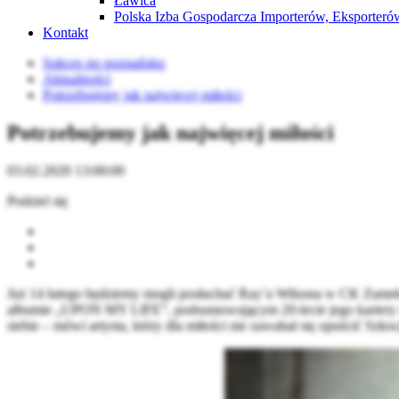
Ławica
Polska Izba Gospodarcza Importerów, Eksporterów
Kontakt
Sukces po poznańsku
Aktualności
Potrzebujemy jak najwięcej miłości
Potrzebujemy jak najwięcej miłości
03.02.2020 13:00:00
Podziel się
Już 14 lutego będziemy mogli posłuchać Ray’a Wilsona w CK Zamek. 
albumie „UPON MY LIFE”, podsumowującym 20-lecie jego kariery solo
siebie – mówi artysta, który dla miłości nie zawahał się opuścić Szko