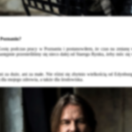
w Poznaniu?
m Gosię podczas pracy w Poznaniu i postanowiłem, że czas na zmian
następnie przenieśliśmy się nieco dalej od Starego Rynku, żeby móc si
st ani za duże, ani za małe. Nie różni się zbytnio wielkością od Ed
j dla mojego zdrowia, a także dla środowiska.