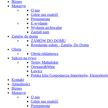
Biznes
Magazyn
O nas
Gdzie nas znaleźć
Prenumerata
E-wydanie
Wydania archiwalne
Zaufali nam
Zamów do domu
ZAMÓW DO DOMU
Regulamin usługi - Zamów Do Domu
Oferta
Oferta reklamowa
Sukces na żywo
Termy Maltańskie
Oregano&Wine
Ławica
Polska Izba Gospodarcza Importerów, Eksporterów
Kontakt
Aktualności
Biznes
Magazyn
O nas
Gdzie nas znaleźć
Prenumerata