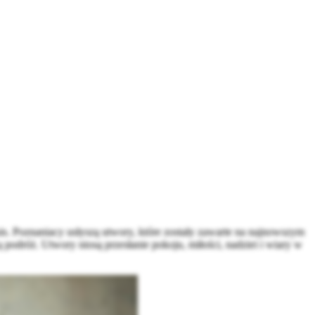
s. Poznaniacy usłyszą utwory, które zostały zawarte na najnowszym
dróż. Utwory niosą przesłanie pokoju, miłości, nadziei i wiary w