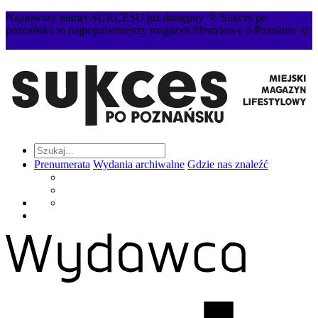
Najnowszy numer SUKCESU już dostępny 🌞 Sukces po
poznańsku to najpopularniejszy magazyn lifestylowy o Poznaniu 🌞
Prenumerata
Wydania archiwalne
Gdzie nas znaleźć