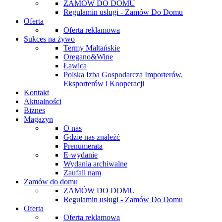
ZAMÓW DO DOMU
Regulamin usługi - Zamów Do Domu
Oferta
Oferta reklamowa
Sukces na żywo
Termy Maltańskie
Oregano&Wine
Ławica
Polska Izba Gospodarcza Importerów,
Eksporterów i Kooperacji
Kontakt
Aktualności
Biznes
Magazyn
O nas
Gdzie nas znaleźć
Prenumerata
E-wydanie
Wydania archiwalne
Zaufali nam
Zamów do domu
ZAMÓW DO DOMU
Regulamin usługi - Zamów Do Domu
Oferta
Oferta reklamowa