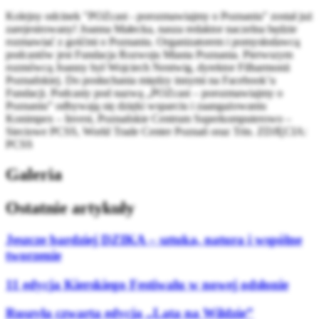
Kolejny odcinek "POZcast - porozmawiajmy o Poznaniu" został już
zarejestrowany! Joanna Małecka, nasza redaktor naczelna będzie
rozmawiać z gośćmi o Poznaniu. Organizatorem i pomysłodawcą
podcastów jest Fundacja Rozwoju Miasta Poznania. Pierwszym
rozmówcą Joanny był Wojciech Nentwig, dyrektor Filharmonii
Poznańskiej. Do posłuchania między innymi na Facebook’u
Fundacji. Podcasty pod nazwą „POZcast – porozmawiajmy o
Poznaniu” odbywają się dzięki wsparciu i zaangażowaniu
Konimpex – Invest, Poznańskie Centrum Superkomputerowo –
Sieciowe PCSS, World Trade Center Poznań oraz Trin. ZDJĘCIA:
PCSS
Galeria
Ostatnie artykuły
Jeszcze bardziej DZIKA – sztuka, natura i wspólne
tworzenie
11 edycja Kierskiego Festiwalu w nowej odsłonie
Ruszyła czwarta edycja „Lata na Wildzie”