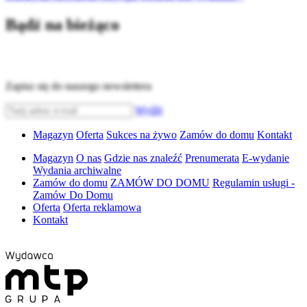
Bądź na bieżąco
Zapisz się do naszego newslettera
Wyślij
Magazyn
Oferta
Sukces na żywo
Zamów do domu
Kontakt
Magazyn
O nas
Gdzie nas znaleźć
Prenumerata
E-wydanie
Wydania archiwalne
Zamów do domu
ZAMÓW DO DOMU
Regulamin usługi -
Zamów Do Domu
Oferta
Oferta reklamowa
Kontakt