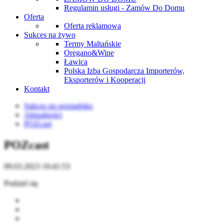
Regulamin usługi - Zamów Do Domu
Oferta
Oferta reklamowa
Sukces na żywo
Termy Maltańskie
Oregano&Wine
Ławica
Polska Izba Gospodarcza Importerów,
Eksporterów i Kooperacji
Kontakt
Sukces po poznańsku
Aktualności
POZcast
POZcast
09.03.2023 10:41:53
Podziel się