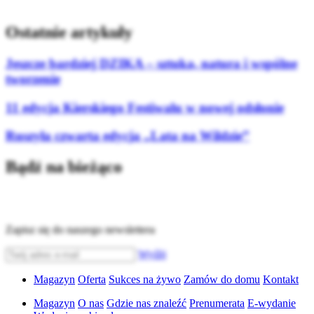
Ostatnie artykuły
Jeszcze bardziej DZIKA – sztuka, natura i wspólne
tworzenie
11 edycja Kierskiego Festiwalu w nowej odsłonie
Ruszyła czwarta edycja „Lata na Wildzie”
Bądź na bieżąco
Zapisz się do naszego newslettera
Wyślij
Magazyn
Oferta
Sukces na żywo
Zamów do domu
Kontakt
Magazyn
O nas
Gdzie nas znaleźć
Prenumerata
E-wydanie