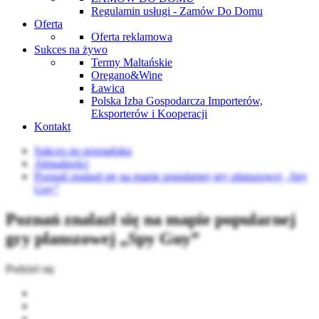
Regulamin usługi - Zamów Do Domu
Oferta
Oferta reklamowa
Sukces na żywo
Termy Maltańskie
Oregano&Wine
Ławica
Polska Izba Gospodarcza Importerów,
Eksporterów i Kooperacji
Kontakt
Sukces po poznańsku
Aktualności
Poznań znalazł się na mapie popularnej gry planszowej „Spy
Guy”
Poznań znalazł się na mapie popularnej
gry planszowej „Spy Guy”
Podziel się