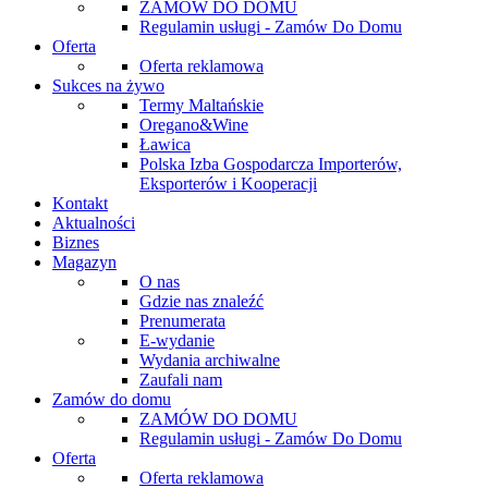
ZAMÓW DO DOMU
Regulamin usługi - Zamów Do Domu
Oferta
Oferta reklamowa
Sukces na żywo
Termy Maltańskie
Oregano&Wine
Ławica
Polska Izba Gospodarcza Importerów,
Eksporterów i Kooperacji
Kontakt
Aktualności
Biznes
Magazyn
O nas
Gdzie nas znaleźć
Prenumerata
E-wydanie
Wydania archiwalne
Zaufali nam
Zamów do domu
ZAMÓW DO DOMU
Regulamin usługi - Zamów Do Domu
Oferta
Oferta reklamowa