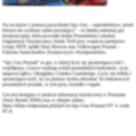
Na szczęście z pomocą przychodzi Spy Guy – superdetektyw, przed
którym nie ucieknie żaden przestępca” – to fabuła rodzinnej gry
kooperacyjnej, która powstała dzięki Poznańskiej Lokalnej
Organizacji Turystycznej i firmie Trefl przy wsparciu partnerów:
Grupy MTP, spółki Stary Browar oraz Volkswagen Poznań –
Fabryka Samochodów Dostawczych i Komponentów.
"Spy Guy Poznań" to gra, w której liczy się spostrzegawczość i
współpraca. Gracze wędrują wśród poznańskich budynków, m.in.
targowej Iglicy, Okrąglaka i Zamku Cesarskiego. Liczy się refleks i
spostrzegawczość, bo na planszy trzeba odszukać 56 unikatowych
poznańskich poszlak, w tym pyrę, koziołki i rogale.
Gra jest dostępna w punkcie informacji turystycznej w Poznaniu
(Stary Rynek 59/60) oraz w sklepie online:
https://sklep.visitpoznan.pl/pl/p/Gra-Spy-Guy-Poznan/197 w cenie
85 zł.