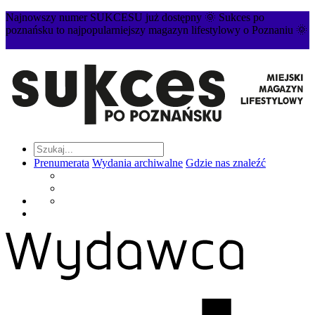
Najnowszy numer SUKCESU już dostępny 🌞 Sukces po
poznańsku to najpopularniejszy magazyn lifestylowy o Poznaniu 🌞
Prenumerata
Wydania archiwalne
Gdzie nas znaleźć