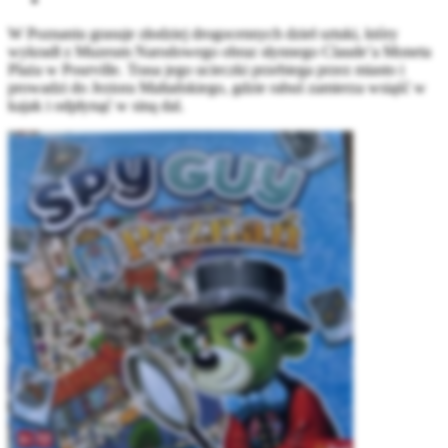
W Poznaniu grasuje złodziej drogocennych dzieł sztuki, który
wykradł z Muzeum Narodowego obraz słynnego Claude’a Moneta
Plaża w Pourville. Trasa jego ucieczki przebiega przez miasto i
prowadzi do Jeziora Maltańskiego, gdzie rabuś zamierza wsiąść w
kajak i odpłynąć w siną dal.