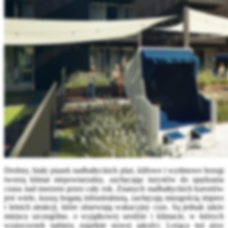
Drobny, biały piasek nadbałtyckich plaż, klifowe i wydmowe brzegi
tworzą klimat niepowtarzalny, zachęcając turystów do spędzania
czasu nad morzem przez cały rok. Znanych nadbałtyckich kurortów
jest wiele, kuszą bogatą infrastrukturą, zachęcają mnogością imprez
i letnich atrakcji, które ubarwiają wakacyjny czas. Są jednak także
miejsca szczególne, o wyjątkowej urodzie i klimacie, w których
wypoczynek nabiera zupełnie nowej jakości.
Leżąca tuż przy