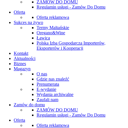
ZAMÓW DO DOMU
Regulamin usługi - Zamów Do Domu
Oferta
Oferta reklamowa
Sukces na żywo
Termy Maltańskie
Oregano&Wine
Ławica
Polska Izba Gospodarcza Importerów,
Eksporterów i Kooperacji
Kontakt
Aktualności
Biznes
Magazyn
O nas
Gdzie nas znaleźć
Prenumerata
E-wydanie
Wydania archiwalne
Zaufali nam
Zamów do domu
ZAMÓW DO DOMU
Regulamin usługi - Zamów Do Domu
Oferta
Oferta reklamowa