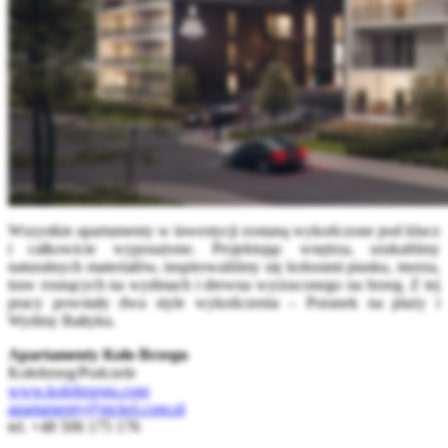
Wszystkie apartamenty w inwestycji zostaną wykończone pod klucz
i całkowicie wyposażone. Projektując wnętrza, szukaliśmy
naturalnych materiałów, inspirowaliśmy się kolorami piasku, morza,
traw rosnących na wydmach i drewna wyrzuconego na brzeg. Z tej
pracy powstały dwa style wykończenia – Poranek na plaży i
Wydmy Bałtyku.
Apartamenty Koło Brzegu
Kołobrzeg/Podczele
www.kolobrzegu.com
apartamenty@nickel.com.pl
tel. +48 506 175 176