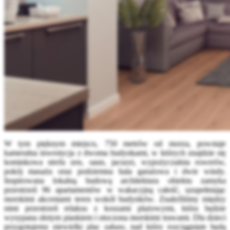
W tym pięknym miejscu, 750 metrów od morza, powstaje
kameralna inwestycja z dwoma budynkami, w których znajdzie się
kominkowa strefa zen, saun, jacuzzi, wypożyczalnia rowerów,
pokój masażu oraz podziemna hala garażowa i dwie windy.
Inspirowana lokalną
budową architektura obiektu zamyka
przestrzeń 96 apartamentów w wakacyjną całość, uzupełniając
morskimi akcentami teren wokół budynków. Znaleźliśmy między
nimi przestrzeń relaksu z koszami plażowymi, która będzie
wysypana złotym piaskiem i otoczona morskimi trawami. Dla dzieci
przygotujemy niewielki plac zabaw, nad który rozciągnięte będą