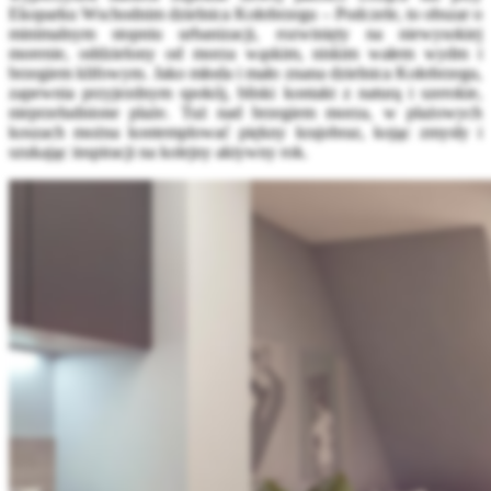
Ekoparku Wschodnim dzielnica Kołobrzegu – Podczele, to obszar o
minimalnym stopniu urbanizacji, rozwinięty na niewysokiej
morenie, oddzielony od morza wąskim, niskim wałem wydm i
brzegiem klifowym. Jako młoda i mało znana dzielnica Kołobrzegu,
zapewnia przyjezdnym spokój, bliski kontakt z naturą i szerokie,
nieprzeludnione plaże. Tuż nad brzegiem morza, w plażowych
koszach można kontemplować piękny krajobraz, kojąc zmysły i
szukając inspiracji na kolejny aktywny rok.