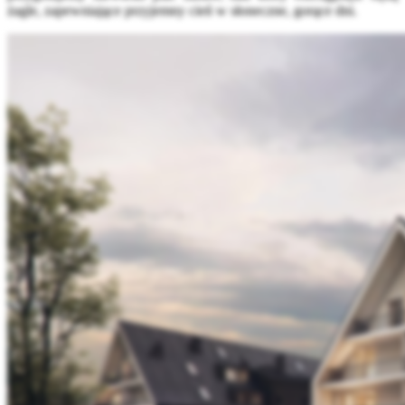
żagle, zapewniające przyjemny cień w słoneczne, gorące dni.