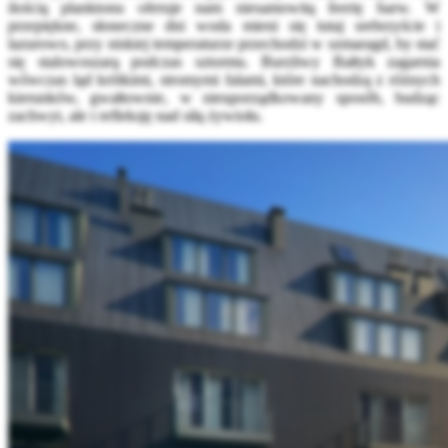
ilością planktonu oferuje nam niesamowitą feerię barw. W
przepiękne, słoneczne dni woda mieni się tutaj srebrzyście i
lazurowo, przy niskiej temperaturze przechodzi w szmaragd, by stać
się stalowoszarą podczas sztormu. Burzliwy Bałtyk zagarnia
wówczas ląd krótkimi, stromymi falami, które nachodzą z różnych
kierunków, gwałtownie, w nieuporządkowany sposób, budząc
zachwyt, ale i refleksję nad siłą żywiołu.