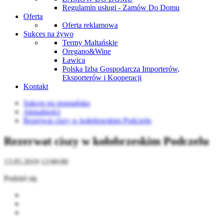
Regulamin usługi - Zamów Do Domu
Oferta
Oferta reklamowa
Sukces na żywo
Termy Maltańskie
Oregano&Wine
Ławica
Polska Izba Gospodarcza Importerów,
Eksporterów i Kooperacji
Kontakt
Sukces po poznańsku
Aktualności
Rezerwat ciszy w kołobrzeskim Podczelu
Rezerwat ciszy w kołobrzeskim Podczelu
13.05.2019 12:00:00
Podziel się