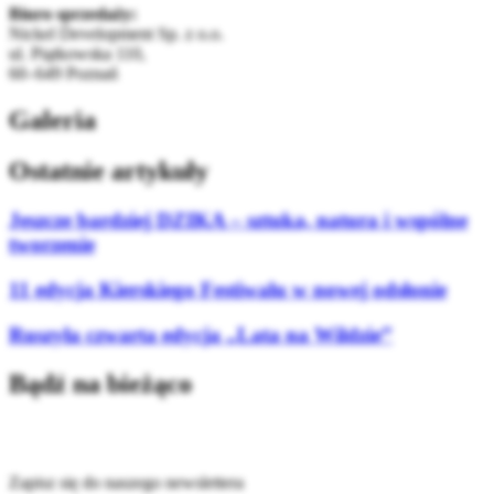
Biuro sprzedaży:
Nickel Development Sp. z o.o.
ul. Piątkowska 110,
60–649 Poznań
Galeria
Ostatnie artykuły
Jeszcze bardziej DZIKA – sztuka, natura i wspólne
tworzenie
11 edycja Kierskiego Festiwalu w nowej odsłonie
Ruszyła czwarta edycja „Lata na Wildzie”
Bądź na bieżąco
Zapisz się do naszego newslettera