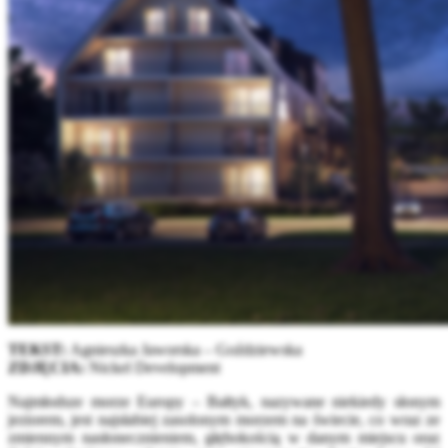
TEKST:
Agnieszka Jaworska – Goździewska
ZDJĘCIA:
Nickel Development
Najmłodsze morze Europy – Bałtyk, nazywane niekiedy słonym
jeziorem, jest najsłabiej zasolonym morzem na świecie, co wraz ze
zmiennym nasłonecznieniem, głębokością w danym miejscu oraz