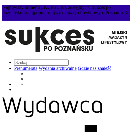
Najnowszy numer SUKCESU już dostępny 🌞 Sukces po
poznańsku to najpopularniejszy magazyn lifestylowy o Poznaniu 🌞
Prenumerata
Wydania archiwalne
Gdzie nas znaleźć