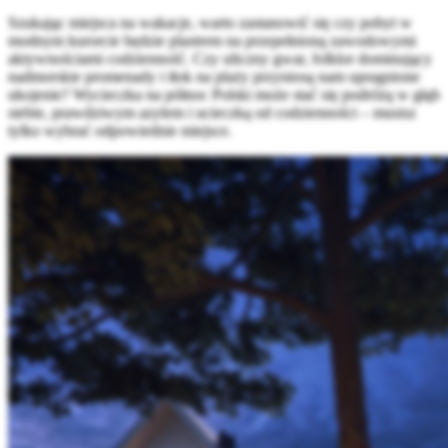
Szukając miejsca na wakacje, warto zastanowić się czy pobyt w
modnym kurorcie będzie plastrem na przepełnioną zawodowymi
aktywnościami codzienność. Czy uliczny gwar, folklor dominujący
nadmorskie promenady i tłok na plaży przyniosą nam upragnione
ukojenie? Wycieczka na północ Polski może stać się podróżą w głąb
siebie, prawdziwym azylem i ucieczką od codzienności – musisz
tylko wybrać odpowiednie miejsce.