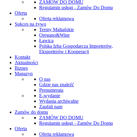
ZAMÓW DO DOMU
Regulamin usługi - Zamów Do Domu
Oferta
Oferta reklamowa
Sukces na żywo
Termy Maltańskie
Oregano&Wine
Ławica
Polska Izba Gospodarcza Importerów,
Eksporterów i Kooperacji
Kontakt
Aktualności
Biznes
Magazyn
O nas
Gdzie nas znaleźć
Prenumerata
E-wydanie
Wydania archiwalne
Zaufali nam
Zamów do domu
ZAMÓW DO DOMU
Regulamin usługi - Zamów Do Domu
Oferta
Oferta reklamowa