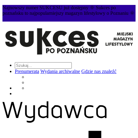
Najnowszy numer SUKCESU już dostępny 🌞 Sukces po
poznańsku to najpopularniejszy magazyn lifestylowy o Poznaniu 🌞
Prenumerata
Wydania archiwalne
Gdzie nas znaleźć