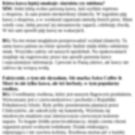
Która kawa lepiej smakuje: ziarnista czy mielona?
MW:
Jedni lubią wolno parzoną kawę, inni szybkie espresso
z ekspresu. Ja sam jestem nieokreślony (śmiech). W tygodniu piję
kawę z ekspresu, a w weekend zaparzam metodą french press. Mam
wtedy czas, lubię poczuć jej niesamowity zapach, celebruję chwilę.
W ten sam sposób piję kawę na wakacjach.
BG:
Na ten temat mogłabym przeprowadzić wykład (śmiech). Ta
sama kawa palona na różne sposoby będzie miała lekko odmienny
smak. Wszystko zależy od naszych upodobań. Na opakowaniach
znajduje się sugerowany przez nas sposób parzenia kawy
i najważniejsze informacje. I pewnie to Panią zdziwi, ale kawy nie
zalewa się wrzącą wodą.
Faktycznie, o tym nie słyszałam. Ale marka Astra Coffee &
More to nie tylko kawa, ale też herbaty, w tym popularny
rooibos.
BG:
Uwielbiamy rooibosa, który jest naszym flagowym produktem.
Wytwarzany jest z czerwonokrzewu i pochodzi z Republiki
Południowej Afryki. Były próby przeniesienia plantacji przez
Chińczyków, ale zakończyły się katastrofą. Wyróżnia się
miodowym smakiem oraz intensywnym czerwonym kolorem
naparu. To bogate źródło przeciwutleniaczy, dzięki czemu chroni
organizm przed wolnymi rodnikami. Działa relaksująco,
odprężająco i nie zawiera kofeiny. Rooibosa można pić o każdej