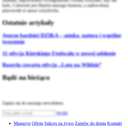
zadbani, odpowiednio wynagradzani i zrobię wszystko, aby tak
było. Człowiek jest filarem naszego biznesu, a zadowolony
pracownik to nasza wizytówka.
Ostatnie artykuły
Jeszcze bardziej DZIKA – sztuka, natura i wspólne
tworzenie
11 edycja Kierskiego Festiwalu w nowej odsłonie
Ruszyła czwarta edycja „Lata na Wildzie”
Bądź na bieżąco
Zapisz się do naszego newslettera
Wyślij
Magazyn
Oferta
Sukces na żywo
Zamów do domu
Kontakt