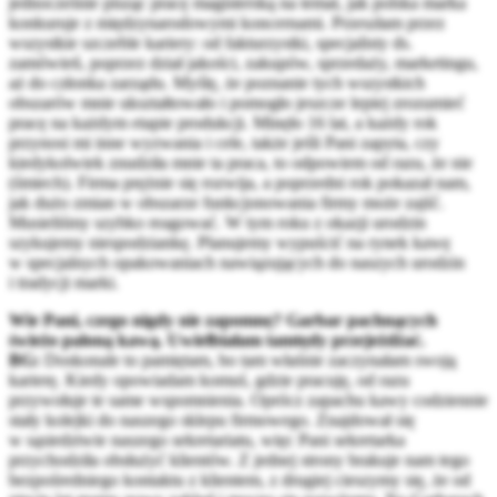
jednocześnie pisząc pracę magisterską na temat, jak polska marka
konkuruje z międzynarodowymi koncernami. Przeszłam przez
wszystkie szczeble kariery: od fakturzystki, specjalisty ds.
zamówień, poprzez dział jakości, zakupów, sprzedaży, marketingu,
aż do członka zarządu. Myślę, że poznanie tych wszystkich
obszarów mnie ukształtowało i pomogło jeszcze lepiej zrozumieć
pracę na każdym etapie produkcji. Minęło 16 lat, a każdy rok
przynosi mi inne wyzwania i cele, także jeśli Pani zapyta, czy
kiedykolwiek znudziła mnie ta praca, to odpowiem od razu, że nie
(śmiech). Firma prężnie się rozwija, a poprzedni rok pokazał nam,
jak dużo zmian w obszarze funkcjonowania firmy może zajść.
Musieliśmy szybko reagować. W tym roku z okazji urodzin
szykujemy niespodziankę. Planujemy wypuścić na rynek kawę
w specjalnych opakowaniach nawiązujących do naszych urodzin
i tradycji marki.
Wie Pani, czego nigdy nie zapomnę? Garbar pachnących
świeżo paloną kawą. Uwielbiałam tamtędy przejeżdżać.
BG:
Doskonale to pamiętam, bo tam właśnie zaczynałam swoją
karierę. Kiedy opowiadam komuś, gdzie pracuję, od razu
przywołuje te same wspomnienia. Oprócz zapachu kawy codziennie
stały kolejki do naszego sklepu firmowego. Znajdował się
w sąsiedztwie naszego sekretariatu, więc Pani sekretarka
przychodziła obsłużyć klientów. Z jednej strony brakuje nam tego
bezpośredniego kontaktu z klientem, z drugiej cieszymy się, że od