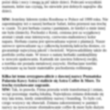
porze dnia i nocy i mogą ją pić także dzieci. Polecam wszystkim
mamom, które nas czytają, bo niewiele jest dobrych napojów dla
dzieci.
MW:
Jesteśmy liderem rynku Rooibosa w Polsce od 1999 roku. Nie
zapominajmy też o naszej herbacie Safari, która przenosi nas trochę
w czasie. To jest herbata czarna i pamiętam, że kiedyś u mnie innej
nie było (śmiech). Pochodzi z Kenii, ceniona jest za wyjątkowy
aromat i smak oraz intensywny, czerwono-mahoniowy kolor
naparu. Herbata czarna jest sprowadzana wprost z plantacji. Nasze
surowce sprowadzane są z całkowitą kontrolą łańcucha dostaw, co
gwarantuje najwyższą jakość i świeżość. Wprowadziliśmy także do
portfolio yerba mate. W trosce o naturę herbatki zamknęliśmy
w nowym opakowaniu. Kartonik nie zawiera foliowej owijki,
a torebka nie posiada metalowej zszywki. Herbaciane torebki
wykonane są na bazie materiałów pochodzenia roślinnego.
Kilka lat temu zrezygnowaliście z dawnej nazwy Poznańska
Palarnia Kawy Astra i staliście się Astra Coffee & More. To
trochę ryzykowane zagranie.
MW:
Tak, to prawda. Firma przeszła wiele transformacji i zmian,
wciąż pozostając marką lokalną. Największa zmiana dokonała się
trzy lata temu, kiedy zmieniliśmy nazwę i branding. To było coś,
czego wszyscy się obawiali. Zmiana zakorzenionej w pamięci
nazwy na nowoczesne sformułowanie coffee & more było dużym