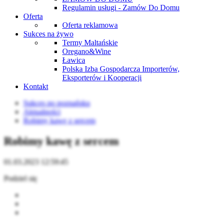
Regulamin usługi - Zamów Do Domu
Oferta
Oferta reklamowa
Sukces na żywo
Termy Maltańskie
Oregano&Wine
Ławica
Polska Izba Gospodarcza Importerów,
Eksporterów i Kooperacji
Kontakt
Sukces po poznańsku
Aktualności
Robimy kawę z sercem
Robimy kawę z sercem
01.03.2023 12:59:45
Podziel się