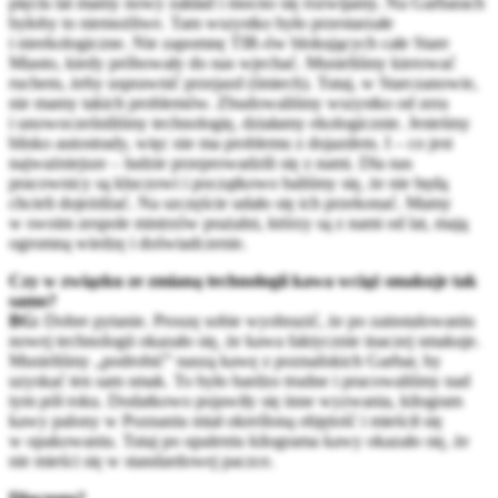
pięciu lat mamy nowy zakład i mocno się rozwijamy. Na Garbarach
byłoby to niemożliwe. Tam wszystko było przestarzałe
i nieekologiczne. Nie zapomnę TIR-ów blokujących całe Stare
Miasto, kiedy próbowały do nas wjechać. Musieliśmy kierować
ruchem, żeby usprawnić przejazd (śmiech). Tutaj, w Starczanowie,
nie mamy takich problemów. Zbudowaliśmy wszystko od zera
i unowocześniliśmy technologię, działamy ekologicznie. Jesteśmy
blisko autostrady, więc nie ma problemu z dojazdem. I – co jest
najważniejsze – ludzie przeprowadzili się z nami. Dla nas
pracownicy są kluczowi i początkowo baliśmy się, że nie będą
chcieli dojeżdżać. Na szczęście udało się ich przekonać. Mamy
w swoim zespole mistrzów prażalni, którzy są z nami od lat, mają
ogromną wiedzę i doświadczenie.
Czy w związku ze zmianą technologii kawa wciąż smakuje tak
samo?
BG:
Dobre pytanie. Proszę sobie wyobrazić, że po zainstalowaniu
nowej technologii okazało się, że kawa faktycznie inaczej smakuje.
Musieliśmy „podrobić” naszą kawę z poznańskich Garbar, by
uzyskać ten sam smak. To było bardzo trudne i pracowaliśmy nad
tym pół roku. Dodatkowo pojawiły się inne wyzwania, kilogram
kawy palony w Poznaniu miał określoną objętość i mieścił się
w opakowaniu. Tutaj po upaleniu kilograma kawy okazało się, że
nie mieści się w standardowej paczce.