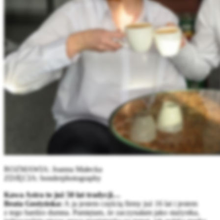
ROZMAWIA: Joanna Małecka
ZDJĘCIA: bonderphotography
Kawa Astra to już 50 lat tradycji…
Beata Gostyńska:
A ja jestem częścią firmy już 16 lat i jestem
z tego bardzo dumna. Pamiętam, że zaczynałam jako stażystka,