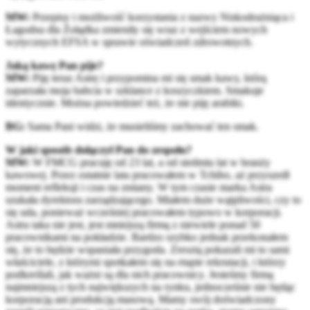
MW:
Przepisy i możliwość korzystania z nazwy Niskodrażniąca i
Łagodna dla Żołądka zmieniły się wraz z wejściem nowych
wytycznych EFSA w sprawie oświadczeń zdrowotnych.
Jaką kawę Pan pije?
MW:
Piję teraz Astrę i przypomina mi się smak kawy, którą
zaparzała moja babcia w szklance z koszyczkiem. Smakuje
identycznie. Można powiedzieć też, że nie piję arabiki.
BG:
Sama Pani widzi, że musieliśmy zachować ten smak.
W jaki sposób dołączył Pan do zespołu?
MW:
W FMCG pracuję od 23 lat, a od siedmiu lat w branży
kawowej. Przez ostatnie lata pracowałem w Tchibo, aż przyszedł
moment refleksji i czas na zmiany. W tym czasie marka Astra
szukała dyrektora zarządzającego. Miałem duże wątpliwości, czy to
się uda, ponieważ wcześniej pracowałem typowo w korporacji.
Astra taka nie jest, jest mniejszą firmą z niewiele ponad 50
pracownikami na pokładzie. Bardzo szybko jednak przekonałem
się, że to będzie wspaniała przygoda. Zresztą pokazali mi to sami
właściciele, z którymi spotkałem się na etapie rekrutacji, i którzy
podkreślali, jak ważni są dla nich pracownicy. Jesteśmy firmą
najmniejszą z tych największych na rynku, jednocześnie nie będąc
korporacją ani produkcją masową. Mamy swój doświadczony