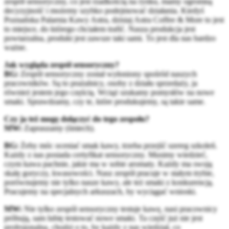
zespół sensoryczny, co jest rzadkością na rynku, mamy ogromną
decyzyjność i możemy szybko podejmować działania. Kiedyś
Poznańska Palarnia Kawy Astra, dzisiaj Astra Coffee & More to jest
to miejsce, do którego chciałem trafić. Nasza produkcja jest
powtarzalna, produkt jest zawsze taki sami. To jest dla nas bardzo
ważne.
Jak wygląda zespół sensoryczny?
BG:
Zespół sensoryczny został wyłoniony spośród naszych
pracowników. Są to prażalnicy, osoby z działu sprzedaży, ja
również jestem jego częścią. Wciąż szukamy pomysłów na nowe
smaki. Sprawdzamy, czy te, które produkujemy, są takie same.
Czy ja też mogę dołączyć do tego zespołu?
MW:
Zapraszamy (śmiech).
BG:
Żeby móc oceniać smak kawy, trzeba przejść szereg szkoleń.
Każdy z nas posiada certyfikat sensoryczny. Musimy wiedzieć,
czym kawa pachnie, jakie ma w sobie aromaty. Każdy ma swoją
skalę goryczy, kwasowości. Nasz zespół pracuje w stałym trybie,
porównujemy nie tylko nasze kawy, ale też smaki z konkurencją.
Pracujemy na specjalnych arkuszach, by wyciągać wnioski.
MW:
Nie tylko zespół sensoryczny testuje kawę, nasi pracownicy
próbują, sam lubię testować nowe smaki. Ta część już nie jest
profesjonalna, chodzi o to, by każdy z nas wiedział, co