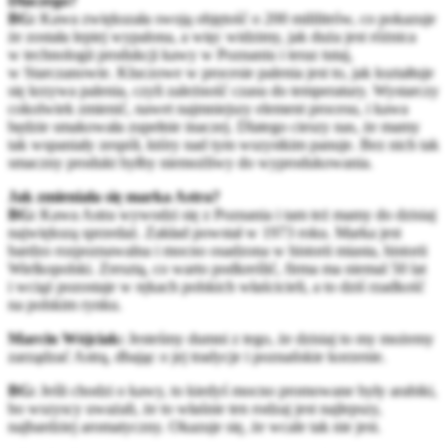
Dlaczego?
BG:
Kawa zwiększała swoją objętość o 200 mililitrów, co pokazuje
że została lepiej wypalona, a więc widzimy, jak duża jest różnica
w technologii produkcji kawy w Poznaniu i teraz tutaj,
w Starczanowie. Kluczowe w procesie palenia jest to, jak kształtuje
się krzywa palenia, czyli zależność czasu do temperatury. Wystarczy
cokolwiek zmienić, nawet najmniejszy element procesu, i kawa
będzie smakowała zupełnie inaczej. Dlatego cieszy nas, że mamy
tak wspaniały zespół, który nad tym wszystkim panuje. Bez nich tak
smaczny produkt byłby niemożliwy do wyprodukowania.
Jak zmieniała się marka Astra?
BG:
Kawa Astra wywodzi się z Poznania i tam też mamy do dzisiaj
największą sprzedaż. Zakład powstał w 1973 roku. Marka jest
bardzo rozpoznawalna i mocno osadzona w historii miasta, historii
Wielkopolski. Zresztą, co warto podkreślić, firma ma niemal 50 lat
i wciąż pozostaje w rękach polskich właścicieli, a to dziś rzadkość
na polskim rynku.
Marcin Wójciak:
Jesteśmy dumni z tego, że dzisiaj to my możemy
zarządzać Astrą, dbając o jej tradycje i poznańskie korzenie.
BG:
Jeśli chodzi o kawy, to kiedyś mocno promowane były arabiki,
bo wszyscy uważali, że to właśnie ten rodzaj jest najlepszy,
najbardziej aromatyczny. Okazuje się, że wcale tak nie jest.