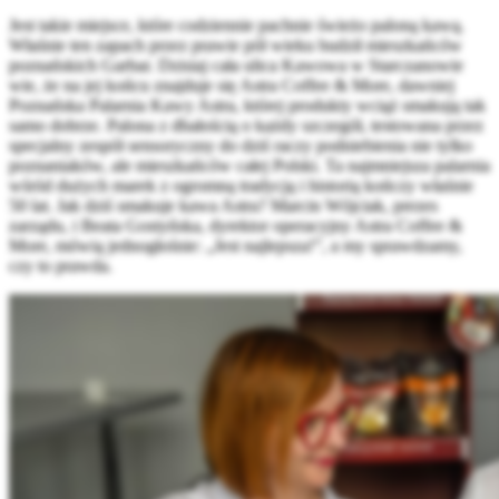
Jest takie miejsce, które codziennie pachnie świeżo paloną kawą.
Właśnie ten zapach przez prawie pół wieku budził mieszkańców
poznańskich Garbar. Dzisiaj cała ulica Kawowa w Starczanowie
wie, że na jej końcu znajduje się Astra Coffee & More, dawniej
Poznańska Palarnia Kawy Astra, której produkty wciąż smakują tak
samo dobrze. Palona z dbałością o każdy szczegół, testowana przez
specjalny zespół sensoryczny do dziś raczy podniebienia nie tylko
poznaniaków, ale mieszkańców całej Polski. Ta najmniejsza palarnia
wśród dużych marek z ogromną tradycją i historią kończy właśnie
50 lat. Jak dziś smakuje kawa Astra? Marcin Wójciak, prezes
zarządu, i Beata Gostyńska, dyrektor operacyjny Astra Coffee &
More, mówią jednogłośnie: „Jest najlepsza!”, a my sprawdzamy,
czy to prawda.