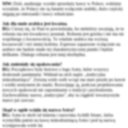
MW:
Dziś, analizując wyniki sprzedaży kawy w Polsce, widzimy
wyraźnie, że Polacy nie są fanami wyłącznie arabiki, dużo częściej
sięgają po mieszanki i kawy robuściane.
Jak dla mnie arabica jest kwaśna.
BG:
Cieszę się, że Pani to powiedziała, bo niektórzy uważają, że to
robusta ma ten kwaskowy posmak. Robusta jest gorzka i nie ma nic
wspólnego z kwasowością. To właśnie arabica ma wyższą
kwasowość i też mniej kofeiny. Espresso zaparzone wyłącznie na
arabice nie będzie miało tej charakterystycznej pianki i będzie
delikatne. Dlatego robusta jest tutaj niezbędna.
Jak zmieniały się opakowania?
BG:
Początkowo były beżowe z logo Astry, które wszyscy
doskonale pamiętamy. Widniał na nich napis: „tradycyjna
niskodrażniąca”. Zresztą wiele osób wciąż ma stare puszki po kawie
i wielki sentyment do marki. Rozwijając ją, podczas projektowania
nowych opakowań nie zapominamy o tradycji i pochodzeniu.
Zachowaliśmy nazwę „tradycyjna”, aby ta ciągłość towarzyszyła
marce już zawsze.
Skąd w ogóle wzięła się nazwa Astra?
BG:
Astra to skrót od imienia i nazwiska Achilli Stranc, która
wymyśliła patent na kawę niskodrażniącą Astra i pod tą nazwą
występowała wiele lat.