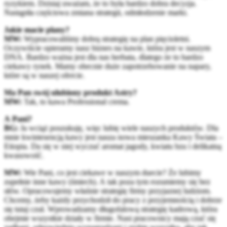
ryzykiem. Dzisiaj uważam, że to była bardzo dobra decyzja.
Nastąpiła częściowa zmiana strategii, odmłodzenie marki.
Jakie macie plany?
MW:
Wypracowaliśmy dobrą strategię na plan pięcioletni.
Oczywiście opieramy nasz biznes na kawie, która jest w naszym
DNA. Bardzo ważna jest dla nas herbata, dlatego że to bardzo
ciekawy rynek. Mamy obecnie duże zapotrzebowanie na napary,
które są w naszej ofercie.
Ma Pan swój ulubiony produkt Astry?
MW:
Tak, to kawa Professional crema.
A Pani?
BG:
Ja wciąż poszukuję, więc lubię wiele naszych produktów. Dla
mnie kwintesencją kawy jest nasza nowa mieszanka Kawy Świata –
Etiopia. Da się w niej wyczuć aromat jagody, kwiatu bzu i delikatną
kwasowość.
MW:
Wie Pani, co jest ciekawe w naszym duecie? Że lubimy
zupełnie inne kawy (śmiech). A tak poza tym rozumiemy się bez
słów. Opracowujemy właśnie strategię firmy przyjaznej ludziom.
Chcemy, żeby każdy przychodził do pracy z przyjemnością i dobrze
się tutaj czuł. Wprowadzamy długofalową strategię kadrową, która
obejmie wszystkie działy w firmie. Nasi pracownicy mają czuć się