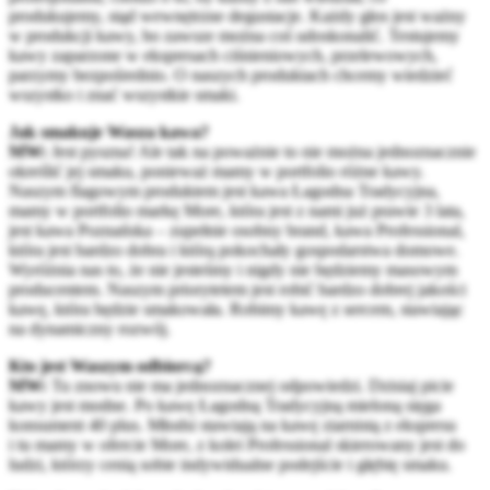
produkujemy, stąd wewnętrzne degustacje. Każdy głos jest ważny
w produkcji kawy, bo zawsze można coś udoskonalić. Testujemy
kawy zaparzone w ekspresach ciśnieniowych, przelewowych,
parzymy bezpośrednio. O naszych produktach chcemy wiedzieć
wszystko i znać wszystkie smaki.
Jak smakuje Wasza kawa?
MW:
Jest pyszna! Ale tak na poważnie to nie można jednoznacznie
określić jej smaku, ponieważ mamy w portfolio różne kawy.
Naszym flagowym produktem jest kawa Łagodna Tradycyjna,
mamy w portfolio markę More, która jest z nami już prawie 3 lata,
jest kawa Poznańska – zupełnie osobny brand, kawa Professional,
która jest bardzo dobra i którą pokochały gospodarstwa domowe.
Wyróżnia nas to, że nie jesteśmy i nigdy nie będziemy masowym
producentem. Naszym priorytetem jest robić bardzo dobrej jakości
kawę, która będzie smakowała. Robimy kawę z sercem, stawiając
na dynamiczny rozwój.
Kto jest Waszym odbiorcą?
MW:
Tu znowu nie ma jednoznacznej odpowiedzi. Dzisiaj picie
kawy jest modne. Po kawę Łagodną Tradycyjną mieloną sięga
konsument 40 plus. Młodsi stawiają na kawę ziarnistą z ekspresu
i tu mamy w ofercie More, z kolei Professional skierowany jest do
ludzi, którzy cenią sobie indywidualne podejście i głębię smaku.