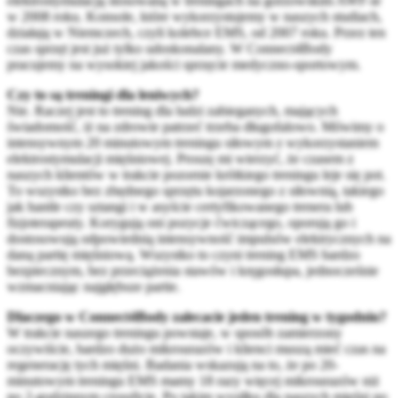
elektrostymulacją stosowaną w treningach na gorzowskim AWF-ie
w 2008 roku. Konsole, które wykorzystujemy w naszych studiach,
działają w Niemczech, czyli kolebce EMS, od 2007 roku. Przez ten
czas sprzęt jest już tylko udoskonalany. W Connect4Body
pracujemy na wysokiej jakości sprzęcie medyczno-sportowym.
Czy to są treningi dla leniwych?
Nie. Raczej jest to trening dla ludzi zabieganych, mających
świadomość, iż na zdrowie patrzeć trzeba długofalowo. Mówimy o
intensywnym 20 minutowym treningu siłowym z wykorzystaniem
elektrostymulacji mięśniowej. Proszę mi wierzyć, że czasem z
naszych klientów w trakcie pozornie krótkiego treningu leje się pot.
To wszystko bez zbędnego sprzętu kojarzonego z siłownią, takiego
jak hantle czy sztangi i w asyście certyfikowanego trenera lub
fizjoterapeuty. Korygują oni pozycje ćwiczącego, oporują go i
dostosowują odpowiednią intensywność impulsów elektrycznych na
daną partię mięśniową. Wszystko to czyni trening EMS bardzo
bezpiecznym, bez przeciążenia stawów i kręgosłupa, jednocześnie
wzmacniając najgłębsze partie.
Dlaczego w Connect4Body zalecacie jeden trening w tygodniu?
W trakcie naszego treningu powstaje, w sposób zamierzony
oczywiście, bardzo dużo mikrourazów i klienci muszą mieć czas na
regenerację tych mięśni. Badania wskazują na to, że po 20-
minutowym treningu EMS mamy 18 razy więcej mikrourazów niż
po 2-godzinnym crossficie. Po takim wysiłku dla naszych mięśni po