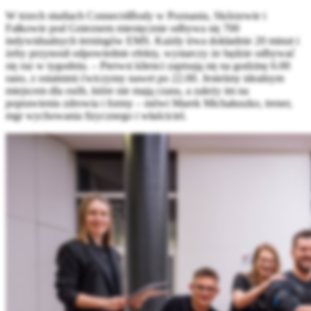
W trzech studiach Connect4Body w Poznaniu, Skórzewie i
Fałkowie pod Gnieznem miesięcznie odbywa się 700
indywidualnych treningów EMS. Każdy trwa dokładnie 20 minut i
żeby przynosił odpowiednie efekty, wystarczy że będzie odbywać
się raz w tygodniu. – Pierwsi klienci zapisują się na godzinę 6.00
rano, z ostatnimi ćwiczymy nawet po 22.00. Jesteśmy idealnym
miejscem dla osób, które nie mają czasu, a zależy im na
poprawieniu zdrowia i formy – mówi Marek Michałuszko, trener,
mgr wychowania fizycznego i właściciel.