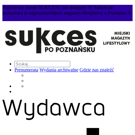
Najnowszy numer SUKCESU już dostępny 🌞 Sukces po
poznańsku to najpopularniejszy magazyn lifestylowy o Poznaniu 🌞
Prenumerata
Wydania archiwalne
Gdzie nas znaleźć