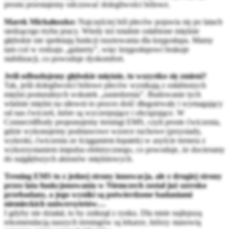
prostu przestajemy odczuwać dolegliwości bólowe.
Marek Michałuszko:
Najczęściej ból pleców pojawia się po latach
siedzącego trybu pracy. Wtedy też totalnie osłabione mięśnie
głębokie nie spełniają funkcji rusztowania dla kręgosłupa. Mamy
tam coś w rodzaju „galarety”, więc kręgosłupowi brakuje
stabilizacji, co powoduje dyskomfort.
Jeśli odbudujemy głębokie mięśnie, to wszystko się zmieni?
Tak, jeśli dolegliwości bólowe pleców wynikają z osłabionych
mięśni posturalnych wskutek „zasiedzenia”. Budowanie tych
właśnie mięśni na siłowni to proces dość długotrwały i wymagający
od nas ćwiczeń, które są wyczerpujące i obciążające. W
Connect4Body proponujemy treningi EMS, czyli proste ćwiczenia,
gdzie wykonujemy podstawowe wzorce ruchowe (przysiady,
wykroki, ćwiczenia ze ściąganiem łopatek) w asyście trenera z
wykorzystaniem impulsu elektrycznego, co powoduje, że docieramy
do najgłębszych aktonów mięśniowych.
Trening EMS to z jednej strony innowacja, ale z drugiej strony
przez lata funkcjonowania w Niemczech został już szeroko
przebadany, a jego wyniki są potwierdzone badaniami
niemieckich uniwersytetów…
I gdyby nie działał, to by zniknął z rynku. Dla mnie najlepszą
rekomendacją naszych treningów są lekarze, którzy stanowią