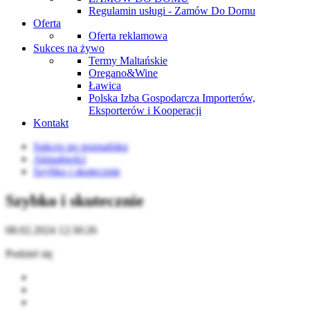
Regulamin usługi - Zamów Do Domu
Oferta
Oferta reklamowa
Sukces na żywo
Termy Maltańskie
Oregano&Wine
Ławica
Polska Izba Gospodarcza Importerów,
Eksporterów i Kooperacji
Kontakt
Sukces po poznańsku
Aktualności
Szybko i skutecznie
Szybko i skutecznie
08.02.2024 12:30:26
Podziel się