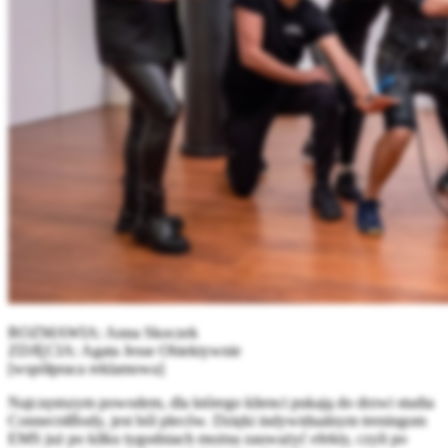
ROZMAWIA: Anna Skoczek
ZDJĘCIA: Agata Jesse Obiektywnie
[współpraca reklamowa]
Najczęstszym powodem, dla którego klienci pukają do drzwi studia
Connect4Body, jest ból pleców. Dzięki indywidualnym treningom
EMS już po kilku tygodniach można zauważyć efekty, czyli po