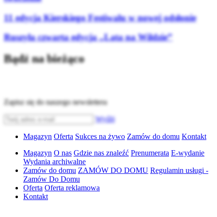
11 edycja Kierskiego Festiwalu w nowej odsłonie
Ruszyła czwarta edycja „Lata na Wildzie”
Bądź na bieżąco
Zapisz się do naszego newslettera
Wyślij
Magazyn
Oferta
Sukces na żywo
Zamów do domu
Kontakt
Magazyn
O nas
Gdzie nas znaleźć
Prenumerata
E-wydanie
Wydania archiwalne
Zamów do domu
ZAMÓW DO DOMU
Regulamin usługi -
Zamów Do Domu
Oferta
Oferta reklamowa
Kontakt