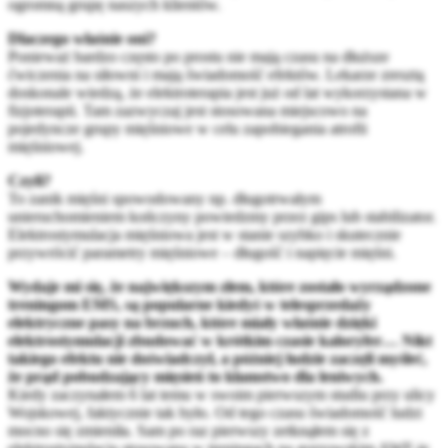
ogromną grupę naszych klientów.
Dlaczego właśnie oni?
Ponieważ bardzo często po prostu nie mają czasu na dłuższe
ćwiczenia na siłowni i mają świadomość efektów. Lekarze zresztą
doskonale wiedzą, że elektroterapia jest już od lat wykorzystana w
fizjoterapii. Tam zazwyczaj jest stosowana miejscowo na
pojedyncze grupy mięśniowe w celu zapobiegania atrofii
mięśniowej.
Czyli?
To zanik mięśni spowodowany np. długotrwałym
unieruchomieniem kończyny powiedzmy przez gips lub stabilizator.
Elektrostymulacja mięśniowa jest w stanie szybko i skutecznie
przywrócić parametry mięśniowe – długość i napięcie mięśni.
Wydaje mi się, że największym złem, które zostało wyrządzone
treningom EMS, są popularne kiedyś w telesprzedaży
elektryczne pasy na brzuch, które miały właśnie dzięki
elektrostymulacji zbudować w krótkim czasie kaloryfer… Nikt
takiego efektu nie doświadczył, a później ludzie zaczęli myśleć,
że prąd pobudzający mięsień to kłamstwo dla leniwych.
Kiedy zaczynałem 6 lat temu w swoim pierwszym studiu przy ulicy
Wojskowej, faktycznie tak było. Od tego czasu świadomość ludzi
mocno się zmieniła. Sam po raz pierwszy zetknąłem się z