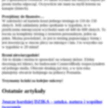
prostu trzeba odpocząć. Oczywiście nie mam na myśli leżenia na
kanapie (śmiech).
Przejdźmy do finansów…
W zależności od karnetu koszt jednego treningu to 110 do 150
złotych. Jeśli zakładamy jedno spotkanie w tygodniu, to w
przeliczeniu miesięcznym wychodzi nam od 440 do 600 złotych. To
kwota za kompletny trening z trenerem personalnym, jeden na
jeden. Można powiedzieć, że jest to trening poprawiający formę i
jest inwestycją w mocne plecy na miesiące i lata. I to wszystko raz
w tygodniu w 20 minut!
Brzmi niewiarygodnie!
Ale to działa i można to sprawdzić na własnej skórze. Efekty
doceniają też klienci, bo budowanie Connect4Body rozpoczynałem
od jednego studia. Obecnie działają już trzy, a w tym roku
planujemy otwarcie kolejnego na północy Poznania.
Trzymamy kciuki za kolejne sukcesy!
Ostatnie artykuły
Jeszcze bardziej DZIKA – sztuka, natura i wspólne
tworzenie