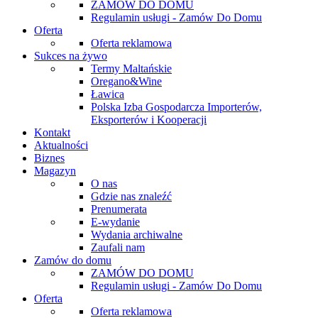
ZAMÓW DO DOMU
Regulamin usługi - Zamów Do Domu
Oferta
Oferta reklamowa
Sukces na żywo
Termy Maltańskie
Oregano&Wine
Ławica
Polska Izba Gospodarcza Importerów,
Eksporterów i Kooperacji
Kontakt
Aktualności
Biznes
Magazyn
O nas
Gdzie nas znaleźć
Prenumerata
E-wydanie
Wydania archiwalne
Zaufali nam
Zamów do domu
ZAMÓW DO DOMU
Regulamin usługi - Zamów Do Domu
Oferta
Oferta reklamowa