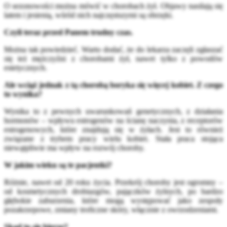
O sezonowości można mówić w chorobach żył. Objawy nasilają się
latem i jesienią, wśród nich najczęstszymi są obrzęki.
Czyli teraz przed Panem trudny czas.
Można tak powiedzieć. Warto dodać, że do lekarza zaczęli zgłaszać
się też mężczyźni z chorobami żył, nawet tylko z powodów
estetycznych.
Ale wciąż jednak z tą chorobą boryka się więcej kobiet. Z czego
to wynika?
Wynika to z pewnych uwarunkowań genetycznych, z działania
hormonów – wpływu estrogenów na ścianę naczynia, z receptorów
estrogenowych, które znajdują się w żyłach. Jest to również
związane z trybem pracy wielu kobiet. Stała praca stojąca
niewątpliwie ma wpływ na rozwój choroby.
W jakim wieku są te pacjentki?
Różnie, nawet od 20 roku życia. Przekrój choroby jest ogromny –
od kosmetycznych drobiazgów, pajączków żylnych, po bardzo
głębokie zaburzenia, które mogą występować jako zespoły
pozakrzepowe, zmiany troficzne skóry, włącznie z owrzodzeniami.
Skąd to się bierze?