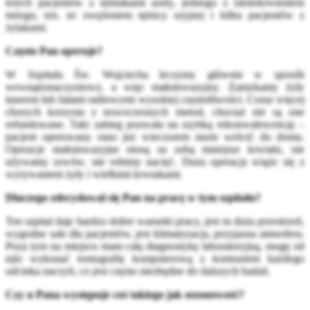
trzech pacjentów z tętniakami aorty, jednego z niedokrwieniem
mózgu, tzn. ze zwężeniem tętnicy szyjnej i kilku pacjentów z
żylakami.
Często Pan operuje?
W Szpitalu Św. Wojciecha leczymy głównie w sposób
wewnątrznaczyniowy, a więc małoinwazyjny. Zamykamy żyły
laserem lub falami radiowymi wysokiej częstotliwości. Coraz więcej
chorych korzysta z nowoczesnych metod, chociaż nie są one
refundowane. Taki zabieg pozwala na szybką rekonwalescencję –
pacjent operowany rano już wieczorem może wrócić do domu.
Operacje małoinwazyjne niosą za sobą mniejsze krwiaki, nie
używamy szwów, nie robimy nacięć. Duża operacja wiąże się z
wyrywaniem żyły i wielkimi krwiakami.
Dlaczego zdecydował się Pan na pracę w tym szpitalu?
Ten szpital daje bardzo dobre warunki pracy, jest tu duża przestrzeń,
wygodne sale dla pacjentów, jest klimatyzacja, przyjazna atmosfera.
Poza tym na miejscu mam całą diagnostykę laboratoryjną, mogę od
ręki wykonać tomografię komputerową z kontrastem każdego
odcinka naczyń, co jest często niezbędne do dalszych badań.
Czy u Pana występuje coś takiego jak sezonowość?