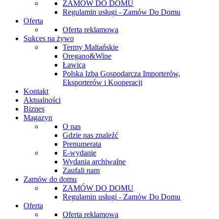
ZAMÓW DO DOMU
Regulamin usługi - Zamów Do Domu
Oferta
Oferta reklamowa
Sukces na żywo
Termy Maltańskie
Oregano&Wine
Ławica
Polska Izba Gospodarcza Importerów,
Eksporterów i Kooperacji
Kontakt
Aktualności
Biznes
Magazyn
O nas
Gdzie nas znaleźć
Prenumerata
E-wydanie
Wydania archiwalne
Zaufali nam
Zamów do domu
ZAMÓW DO DOMU
Regulamin usługi - Zamów Do Domu
Oferta
Oferta reklamowa