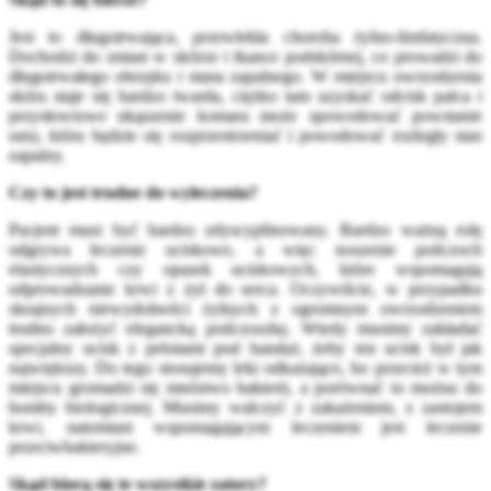
Jest to długotrwająca, przewlekła choroba żylno-limfatyczna.
Dochodzi do zmian w skórze i tkance podskórnej, co prowadzi do
długotrwałego obrzęku i stanu zapalnego. W miejscu owrzodzenia
skóra staje się bardzo twarda, ciężko tam uzyskać odcisk palca i
przysłowiowe ukąszenie komara może spowodować powstanie
rany, która będzie się rozprzestrzeniać i powodować rozległy stan
zapalny.
Czy to jest trudne do wyleczenia?
Pacjent musi być bardzo zdyscyplinowany. Bardzo ważną rolę
odgrywa leczenie uciskowe, a więc noszenie pończoch
elastycznych czy opasek uciskowych, które wspomagają
odprowadzanie krwi z żył do serca. Oczywiście, w przypadku
skrajnych niewydolności żylnych z ogromnym owrzodzeniem
trudno założyć elegancką pończoszkę. Wtedy musimy zakładać
specjalny ucisk z pelotami pod bandaż, żeby ten ucisk był jak
największy. Do tego stosujemy leki odkażające, bo przecież w tym
miejscu gromadzi się mnóstwo bakterii, a porównać to można do
bomby biologicznej. Musimy walczyć z zakażeniem, z zastojem
krwi, natomiast wspomagającym leczeniem jest leczenie
przeciwbakteryjne.
Skąd biorą się te wszystkie zatory?