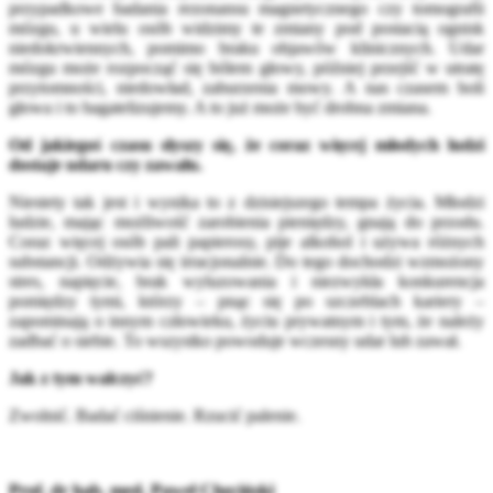
przypadkowe badania rezonansu magnetycznego czy tomografii
mózgu, u wielu osób widzimy te zmiany pod postacią ognisk
niedokrwiennych, pomimo braku objawów klinicznych. Udar
mózgu może rozpocząć się bólem głowy, później przejść w utratę
przytomności, niedowład, zaburzenia mowy. A nas czasem boli
głowa i to bagatelizujemy. A to już może być drobna zmiana.
Od jakiegoś czasu słyszy się, że coraz więcej młodych ludzi
dostaje udaru czy zawału.
Niestety tak jest i wynika to z dzisiejszego tempa życia. Młodzi
ludzie, mając możliwość zarobienia pieniędzy, gnają do przodu.
Coraz więcej osób pali papierosy, pije alkohol i używa różnych
substancji. Odżywia się irracjonalnie. Do tego dochodzi wzmożony
stres, napięcie, brak wyluzowania i niezwykła konkurencja
pomiędzy tymi, którzy – pnąc się po szczeblach kariery –
zapominają o innym człowieku, życiu prywatnym i tym, że należy
zadbać o siebie. To wszystko powoduje wczesny udar lub zawał.
Jak z tym walczyć?
Zwolnić. Badać ciśnienie. Rzucić palenie.
Prof. dr hab. med. Paweł Chęciński