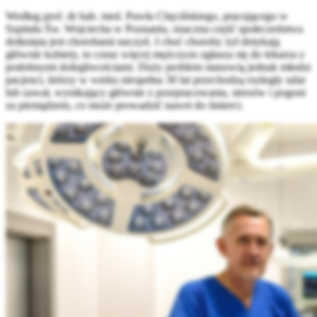
Według prof. dr hab. med. Pawła Chęcińskiego, pracującego w
Szpitalu Św. Wojciecha w Poznaniu, znaczna część społeczeństwa
dotknięta jest chorobami naczyń. I choć choroby żył dotykają
głównie kobiety, to coraz więcej mężczyzn zgłasza się do lekarza z
podobnymi dolegliwościami. Duży problem stanowią jednak młodzi
pacjenci, którzy w wieku niespełna 30 lat przechodzą rozległy udar
lub zawał, wynikający głównie z przepracowania, stresów i pogoni
za pieniądzem, co może prowadzić nawet do śmierci.