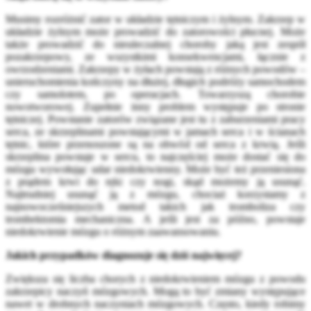
Musimy rozróżnić zator w układzie tętniczym i żylnym. Zakrzep w
układzie żylnym może prowadzić do zatorowości płucnej. Może
także prowadzić do nieuleczalnej choroby jaką jest zespół
pozakrzepowy, ze wszystkimi konsekwencjami, łącznie z
owrzodzeniami. Zakrzepy w żyłach powstają z różnych powodów –
unieruchomienia kończyny na dłużej, długich podróży samochodem
czy samolotem, po operacjach. Towarzyszą chorobie
nowotworowej. Zupełnie inny problem występuje po stronie
tętniczej. Powstanie zatorów związane jest tu z zaburzeniami pracy
serca, ze skrzeplinami powstającymi w jamach serca i w ścianach
tętnic, które przenoszone są na obwód od serca z krwią. Jeśli
skrzeplina powstaje w sercu, to najczęściej może dostać się do
mózgu wywołując udar niedokrwienny. Może być też przeniesiona
z prądem krwi do ręki czy nogi, skąd możemy ją usunąć.
Najtrudniej usunąć ją z mózgu, chociaż korzystamy z
najnowocześniejszych metod takich jak tromboliza czy
trombektomia mechaniczna. A jeśli jest za późno, powstaje
niedokrwienie mózgu o różnym zaawansowaniu.
Jakich przypadków diagnozuje się dziś najwięcej?
Zwiększa się liczba chorych z niedokrwieniem mózgu z powodu
zakrzepicy naczyń mózgowych. Mogą to być zmiany występujące
nawet w drobnych naczyniach mózgowych. Często, kiedy robimy