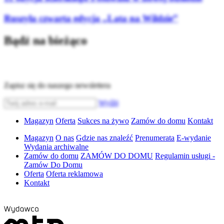
Ruszyła czwarta edycja „Lata na Wildzie”
Bądź na bieżąco
Zapisz się do naszego newslettera
Wyślij
Magazyn
Oferta
Sukces na żywo
Zamów do domu
Kontakt
Magazyn
O nas
Gdzie nas znaleźć
Prenumerata
E-wydanie
Wydania archiwalne
Zamów do domu
ZAMÓW DO DOMU
Regulamin usługi -
Zamów Do Domu
Oferta
Oferta reklamowa
Kontakt