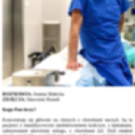
ROZMAWIA:
Joanna Małecka
ZDJĘCIA:
Sławomir Brandt
Kogo Pan leczy?
Koncentruję się głównie na chorych z chorobami naczyń. Są to
pacjenci z miażdżycowym niedokrwieniem kończyn, z tętniakami,
zaburzeniami ukrwienia mózgu, z chorobami żył. Dziś miałem