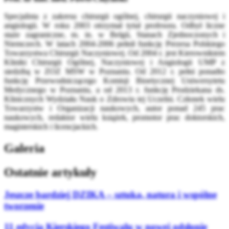
Specjalista z zakresu chirurgii ogólnej, chirurgii naczyniowej i
angiologii. W roku 2003 otrzymał tytuł profesora. Odbył liczne
staże zagraniczne, m. in. w Belgii, Stanach Zjednoczonych i
Niemczech. W latach 2004-2006 pełnił funkcję Prezesa Polskiego
Towarzystwa Chirurgii Naczyniowej. Od 2004 r. jest Kierownikiem
Kliniki Chirurgii Ogólnej, Naczyniowej i Angiologii UMP z
siedzibą w ZOZ MSW w Poznaniu. Od 2012 r. pełni ponadto
funkcję Przewodniczącego Komisji Bioetycznej Uniwersytetu
Medycznego w Poznaniu, a od 2013 r. funkcję Prodziekana ds.
Klinicznych Wydziału Nauk o Zdrowiu tej Uczelni. Członek wielu
Towarzystw i Organizacji naukowych, autor ponad 245 prac
naukowych, redaktor wielu książek, promotor prac doktorskich,
magisterskich i licencjackich.
Galeria
Ostatnie artykuły
Jeszcze bardziej DZIKA – sztuka, natura i wspólne
tworzenie
11 edycja Kierskiego Festiwalu w nowej odsłonie