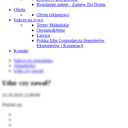
Regulamin usługi - Zamów Do Domu
Oferta
Oferta reklamowa
Sukces na żywo
Termy Maltańskie
Oregano&Wine
Ławica
Polska Izba Gospodarcza Importerów,
Eksporterów i Kooperacji
Kontakt
Sukces po poznańsku
Aktualności
Udar czy zawał?
Udar czy zawał?
23.10.2018 12:00:00
Podziel się