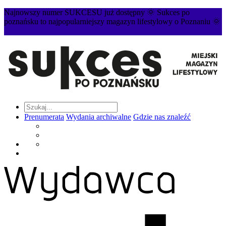
Najnowszy numer SUKCESU już dostępny 🌞 Sukces po
poznańsku to najpopularniejszy magazyn lifestylowy o Poznaniu 🌞
Prenumerata
Wydania archiwalne
Gdzie nas znaleźć