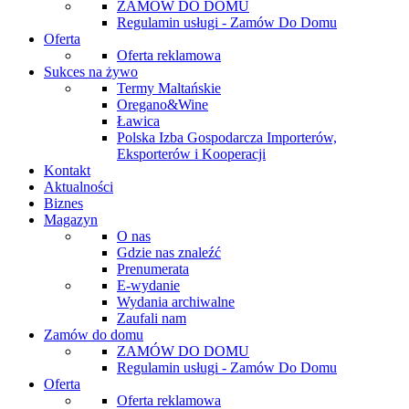
ZAMÓW DO DOMU
Regulamin usługi - Zamów Do Domu
Oferta
Oferta reklamowa
Sukces na żywo
Termy Maltańskie
Oregano&Wine
Ławica
Polska Izba Gospodarcza Importerów,
Eksporterów i Kooperacji
Kontakt
Aktualności
Biznes
Magazyn
O nas
Gdzie nas znaleźć
Prenumerata
E-wydanie
Wydania archiwalne
Zaufali nam
Zamów do domu
ZAMÓW DO DOMU
Regulamin usługi - Zamów Do Domu
Oferta
Oferta reklamowa