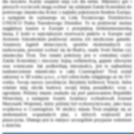
dla turystów. Każdy znajdzie tutaj coś dla siebie. Miłośnicy gór i
pieszych wycieczek mogą wybrać się szlakami Zatoki Kotorskiej do
portowego miasteczka Kotor z najdalej położonym fiordem Europy,
a następnie do wpisanego na Listę Światowego Dziedzictwa
UNESCO Parku Narodowego Durmitor. To tu podziwiać można
najgłębszy kanion w Europie z przepiękną śródziemnomorską
fauną. Z kolei w największym rezerwacie ptaków w Europie nad
Jeziorem Szkoderskim podziwiać można ich niezliczone gatunki.
Amatorzy kąpieli słonecznych, sportów ekstremalnych czy
nurkowania, powinni wybrać się do Budvy, osady Sveti Stefan czy
miasteczka Tivat. Ten ostatni położony jest w centralnej części
Zatoki Kotorskiej i otoczony bujną roślinnością, gajami oliwnymi
oraz winnicami. Jak podkreślają mieszkańcy, jest to najbardziej
nasłonecznione miasteczko w całej Czarnogórze! Tivat został
założony w III wieku p.n.e., a był celem kultu religijnego aż do XV
wieku. Swoja nazwę zawdzięcza iliryjskiej królowej Teucie, która
właśnie tutaj zleciła budowę swojej letnią posiadłości wraz z
ogrodami. Później miasto znalazło się pod panowaniem Republiki
Weneckiej, a następnie Austrii. Austriacy wybudowali Arsenał
Marynarki Wojennej, który później był wykorzystywany, jako baza
wojskowa w Czarnogórze. W okolicy miasta Tivat znajduje się aż
siedemnaście wspaniałych plaż, z których większość jest
piaszczysta. Dlatego jest to miejsce szczególnie przyjazne rodzinom
z dziećmi.