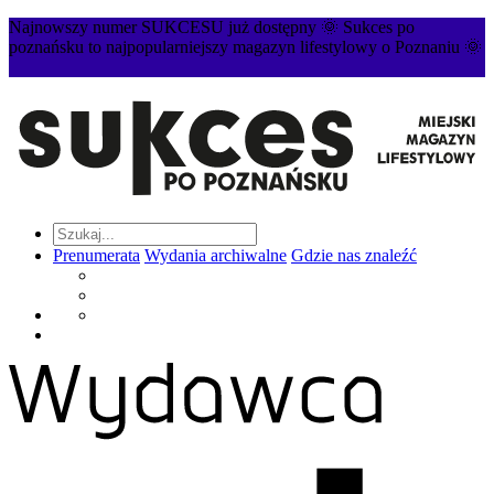
Najnowszy numer SUKCESU już dostępny 🌞 Sukces po
poznańsku to najpopularniejszy magazyn lifestylowy o Poznaniu 🌞
Prenumerata
Wydania archiwalne
Gdzie nas znaleźć