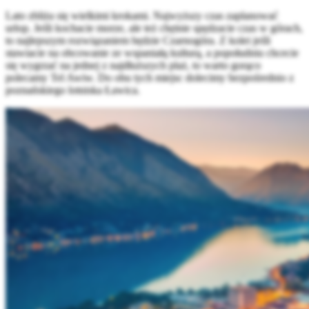
Lato zbliża się wielkimi krokami. Najwyższy czas zaplanować
urlop. Jeśli kochacie morze, ale też chętnie spędzacie czas w górach,
to najlepszym rozwiązaniem będzie Czarnogóra. Z kolei jeśli
stawiacie na obcowanie ze wspaniałą kulturą, a popołudniu chcecie
się wygrzać na jednej z najdłuższych plaż, to warto gorąco
polecamy Tel Awiw. Do obu tych miejsc dolecimy bezpośrednio z
poznańskiego lotniska Ławica.