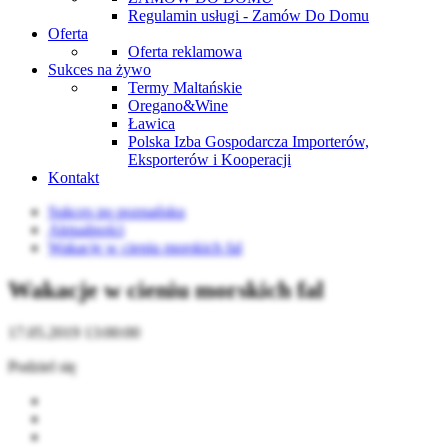
Regulamin usługi - Zamów Do Domu
Oferta
Oferta reklamowa
Sukces na żywo
Termy Maltańskie
Oregano&Wine
Ławica
Polska Izba Gospodarcza Importerów,
Eksporterów i Kooperacji
Kontakt
Sukces po poznańsku
Aktualności
Wakacje w cieniu morskich fal
Wakacje w cieniu morskich fal
17.05.2019 13:00:00
Podziel się