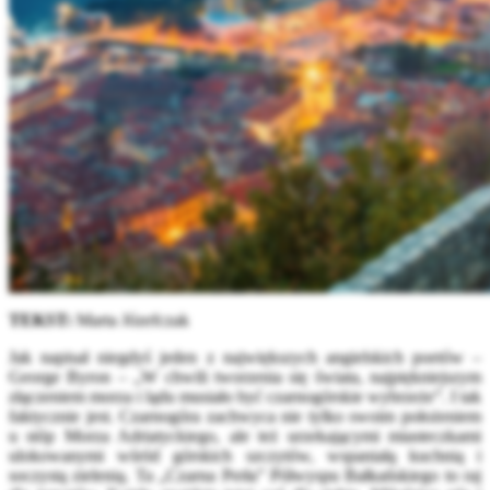
TEKST:
Marta Józefczak
Jak napisał niegdyś jeden z największych angielskich poetów –
George Byron – „W chwili tworzenia się świata, najpiękniejszym
złączeniem morza i lądu musiało być czarnogórskie wybrzeże”. I tak
faktycznie jest. Czarnogóra zachwyca nie tylko swoim położeniem
u stóp Morza Adriatyckiego, ale też urzekającymi miasteczkami
ulokowanymi wśród górskich szczytów, wspaniałą kuchnią i
soczystą zielenią. Ta „Czarna Perła” Półwyspu Bałkańskiego to raj