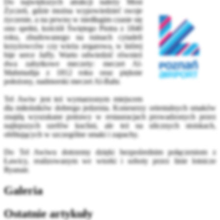
Do największych atrakcji należy Most
Życzeń, gdzie można wypowiedzieć swoje
życzenie, a na pewno w niedługim czasie się
ono spełni, kościół Świętego Piotra z 1840
roku, zbudowanego na ruinach cytadeli
krzyżowców czy wieża zegarowa, w której
bije serce Jaffy. Warto odwiedzić również
dwa zabytkowe meczety: meczet Al-
Mahmudija z 1812 roku oraz pięknie
położony, nadmorski meczet Al-Bahr.
Tel Awiw jest też wymarzonym miejscem
dla miłośników dobrego jedzenia. Koneserzy orientalnych smaków
znajdą wyszukane potrawy w restauracjach prowadzonych przez
najlepszych szefów kuchni, ale też na ulicznych stoiskach,
obfitujących w szczególne smaki i zapachy.
Do Tel Awiwu dotrzemy dzięki bezpośrednim połączeniom z
Ławicy, realizowanym we wtorki i soboty przez linie lotnicze
Ryanair.
Galeria
Ostatnie artykuły