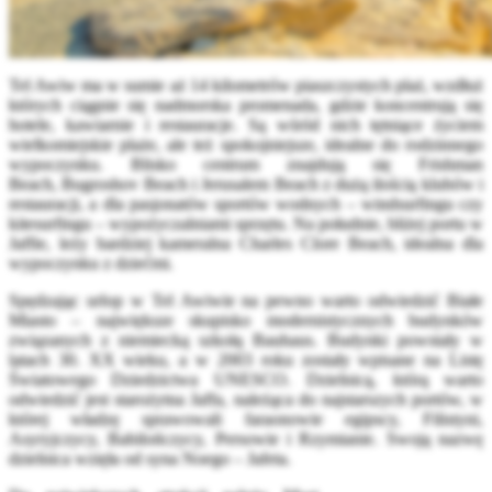
Tel Awiw ma w sumie aż 14 kilometrów piaszczystych plaż, wzdłuż
których ciągnie się nadmorska promenada, gdzie koncentrują się
hotele, kawiarnie i restauracje. Są wśród nich tętniące życiem
wielkomiejskie plaże, ale też spokojniejsze, idealne do rodzinnego
wypoczynku. Blisko centrum znajdują się Frishman
Beach, Bugroshov Beach i Jerusalem Beach z dużą ilością klubów i
restauracji, a dla pasjonatów sportów wodnych – windsurfingu czy
kitesurfingu – wypożyczalniami sprzętu. Na południe, bliżej portu w
Jaffie, leży bardziej kameralna Charles Clore Beach, idealna dla
wypoczynku z dziećmi.
Spędzając urlop w Tel Awiwie na pewno warto odwiedzić Białe
Miasto – największe skupisko modernistycznych budynków
związanych z niemiecką szkołą Bauhaus. Budynki powstały w
latach 30. XX wieku, a w 2003 roku zostały wpisane na Listę
Światowego Dziedzictwa UNESCO. Dzielnicą, którą warto
odwiedzić jest starożytna Jaffa, należąca do najstarszych portów, w
której władzę sprawowali faraonowie egipscy, Filistyni,
Asyryjczycy, Babilończycy, Persowie i Rzymianie. Swoją nazwę
dzielnica wzięła od syna Noego – Jafeta.