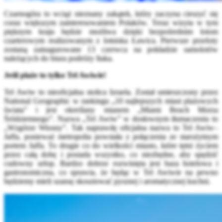
Czarnogóra to wciąż nieznany zakątek, który zaczyna cieszyć się
coraz większym zainteresowaniem Polaków. Teraz wizyta w tym
pięknym kraju będzie możliwa dzięki bezpośrednim lotom
czarterowym realizowanym z lotniska Ławica. Pierwsze przeloty
zostaną zainagurowane 13 czerwca na pokładzie samolotów
należących do biura podróży Itaka.
Jeśli plaże to tylko Tel Awiwie!
Tel Awiw to nieoficjalna stolica Izraela. Został umieszczony przez
National Geographic w rankingu „10 najlepszych miast plażowych
świata” i jest określany mianem „Miami Beach Morza
Śródziemnego”. Nazwa „Tel Awiw” w dosłownym tłumaczeniu to
„Wzgórze Wiosny”. Tak naprawdę oficjalna nazwa to Tel Awiw–
Jaffa, ponieważ metropolia powstała z połączenia ze starożytnym
portem Jaffa. To drugie co do wielkości miasto, które tętni życiem
przez całą dobę i posiada wszystko, co niezbędne, aby spędzić
cudowny urlop. Bardzo dobrze rozwinięta jest baza hotelowa i
gastronomiczna, co sprawia, że będąc w Tel Awiwie na pewno
będziemy mieli szansę skosztować pysznej i aromatycznej kuchni.