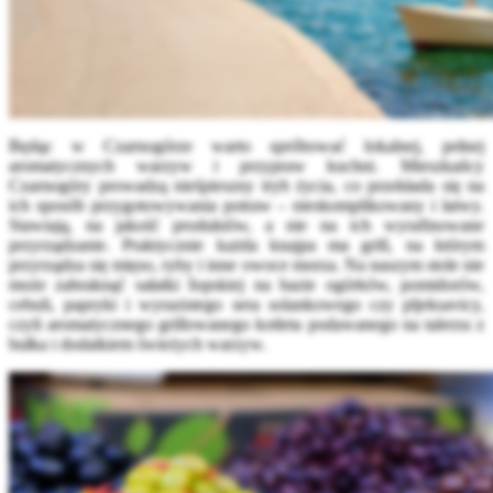
Będąc w Czarnogórze warto spróbować lokalnej, pełnej
aromatycznych warzyw i przypraw kuchni. Mieszkańcy
Czarnogóry prowadzą nieśpieszny tryb życia, co przekłada się na
ich sposób przygotowywania potraw – nieskomplikowany i łatwy.
Stawiają, na jakość produktów, a nie na ich wyrafinowane
przyrządzanie. Praktycznie każda knajpa ma grill, na którym
przyrządza się mięso, ryby i inne owoce morza. Na naszym stole nie
może zabraknąć sałatki šopskiej na bazie ogórków, pomidorów,
cebuli, papryki i wyrazistego sera solankowego czy pljeksavicy,
czyli aromatycznego grillowanego kotleta podawanego na talerzu z
bułka i dodatkiem świeżych warzyw.