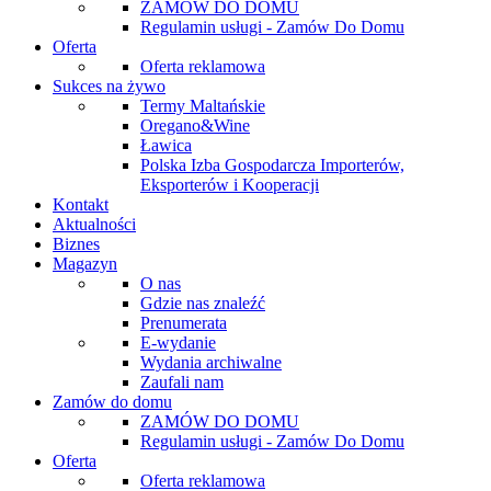
ZAMÓW DO DOMU
Regulamin usługi - Zamów Do Domu
Oferta
Oferta reklamowa
Sukces na żywo
Termy Maltańskie
Oregano&Wine
Ławica
Polska Izba Gospodarcza Importerów,
Eksporterów i Kooperacji
Kontakt
Aktualności
Biznes
Magazyn
O nas
Gdzie nas znaleźć
Prenumerata
E-wydanie
Wydania archiwalne
Zaufali nam
Zamów do domu
ZAMÓW DO DOMU
Regulamin usługi - Zamów Do Domu
Oferta
Oferta reklamowa