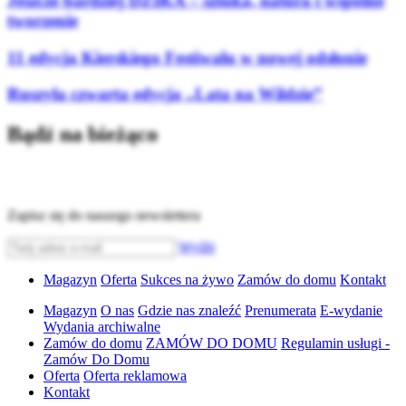
Jeszcze bardziej DZIKA – sztuka, natura i wspólne
tworzenie
11 edycja Kierskiego Festiwalu w nowej odsłonie
Ruszyła czwarta edycja „Lata na Wildzie”
Bądź na bieżąco
Zapisz się do naszego newslettera
Wyślij
Magazyn
Oferta
Sukces na żywo
Zamów do domu
Kontakt
Magazyn
O nas
Gdzie nas znaleźć
Prenumerata
E-wydanie
Wydania archiwalne
Zamów do domu
ZAMÓW DO DOMU
Regulamin usługi -
Zamów Do Domu
Oferta
Oferta reklamowa
Kontakt