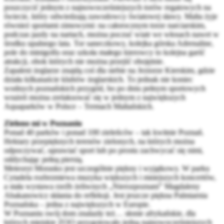
poszczycić jednym z najnowocześniejszych torów regatowych na
świecie, który odwiedzają zawodowcy światowej sławy. Malta żyje
również sportami zimowymi: na całorocznym torze narciarskim,
podczas jazdy na nartach, można poczuć wiatr we włosach nawet w
środku upalnego lata. Tor saneczkowy, kolejka górska Adrenaline,
pole do minigolfa oraz szkoła małego kierowcy to kolejna garść
atrakcji, obok których nie można przejść obojętnie.
Zapaleni żeglarze znajdą coś dla siebie na Jeziorze Kierskim, gdzie
działa kilkanaście klubów żeglarskich. To jednak nie koniec
wodnych poznańskich przygód, bo po dniu pełnym sportowych
wrażeń można zrelaksować się w jednym z największych
Aquaparków w Polsce – Termach Maltańskich.
Zielono mi w Poznaniu
Ponad 40 parków i ponad 100 zieleńców – tak kwitnie Poznań.
Hektary przepięknych terenów zielonych, na których można
odpoczywać, uprawiać sport lub po prostu zachwycać się nimi,
oddychając pełną piersią.
Meteoryt Morasko jest szczególnie piękny i wyjątkowy. W parku
Cytadela rozbrzmiewa muzyka większych i mniejszych koncertów,
a stała wystawa rzeźb żeliwnych „Nierozpoznani” Magdaleny
Abakanowicz skłania do refleksji. Jest jeszcze piękna Palmiarnia
Poznańska – jedna z największych w Europie.
W Poznaniu swój dom znalazły też… słonie afrykańskie, dla
których miejskie ZOO przygotowało jedną najnowocześniejszych