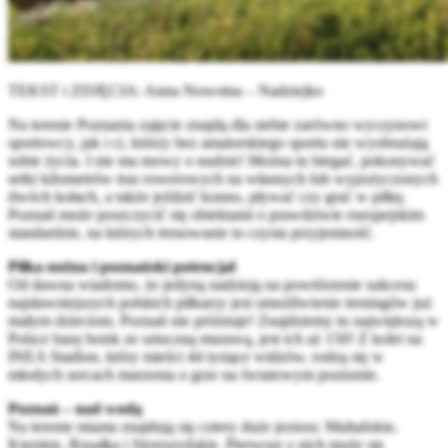
TEKST i ZDJĘCIA: Anna Nowotna – Nadziejko
Na terenie Poznania zajęcie znajdą dla siebie zarówno wyczynowi
sportowcy, jak i ci, którzy bez amatorskiego sportu nie wyobrażają
sobie życia. I nie ma mowy o nudzie! Można tu biegać, pokonywać
setki kilometrów tras rowerowych na własnych lub wypożyczonych
dwóch kołach, a także jeździć konno, pływać czy grać w piłkę.
Poznań może poszczycić się obiektami o prawdziwie europejskim
standardzie, na których trenowanie to czysta przyjemność.
Piłka nożna i poznański potencjał
Od dawna wiadomo, że jedyną nadzieją na powtórzenie sukcesu
najsławniejszych polskich piłkarzy jest umożliwienie treningów już
małym dzieciom. Poznań nie próżnuje! Znajdziemy tu największą w
Polsce bazę boisk ze sztuczną murawą, jest ich aż 150! Z kolei na
INEA Stadion, który mieści 44 tysiące widzów, rodzą się w
młodych sercach marzenia o grze na światowym poziomie.
Poznań – nad wodą
Na terenie miasta znajdują się cztery duże jeziora: Maltańskie,
Kierskie, Rusałka i Strzeszyńskie. Pierwsze z nich może się