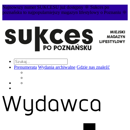
Najnowszy numer SUKCESU już dostępny 🌞 Sukces po
poznańsku to najpopularniejszy magazyn lifestylowy o Poznaniu 🌞
Prenumerata
Wydania archiwalne
Gdzie nas znaleźć