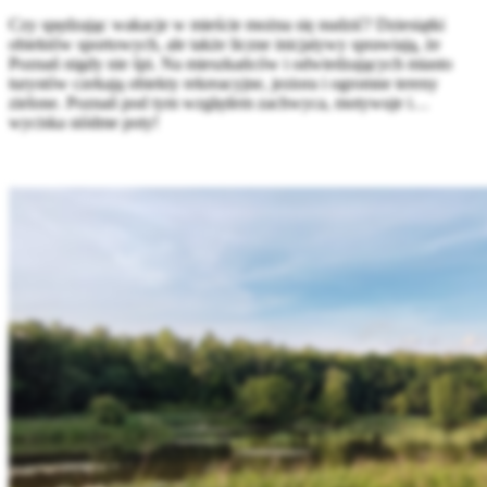
Czy spędzając wakacje w mieście można się nudzić? Dziesiątki
obiektów sportowych, ale także liczne inicjatywy sprawiają, że
Poznań nigdy nie śpi. Na mieszkańców i odwiedzających miasto
turystów czekają obiekty rekreacyjne, jeziora i ogromne tereny
zielone. Poznań pod tym względem zachwyca, motywuje i…
wyciska siódme poty!