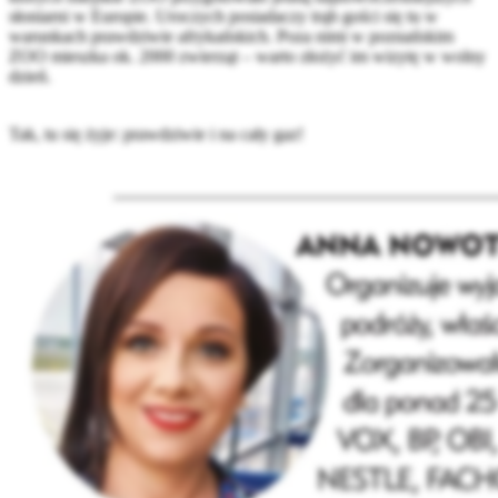
słoniarni w Europie. Uroczych posiadaczy trąb gości się tu w
warunkach prawdziwie afrykańskich. Poza nimi w poznańskim
ZOO mieszka ok. 2000 zwierząt – warto złożyć im wizytę w wolny
dzień.
Tak, tu się żyje: prawdziwie i na cały gaz!