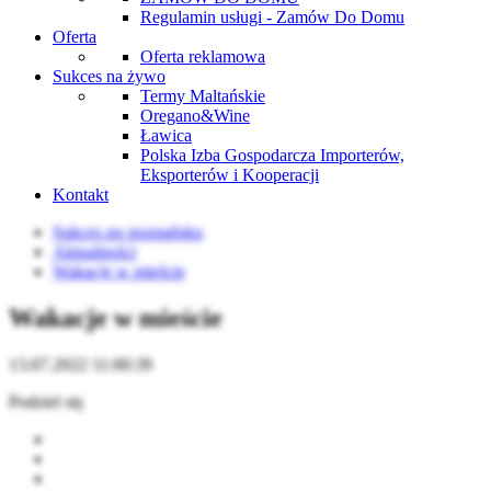
Regulamin usługi - Zamów Do Domu
Oferta
Oferta reklamowa
Sukces na żywo
Termy Maltańskie
Oregano&Wine
Ławica
Polska Izba Gospodarcza Importerów,
Eksporterów i Kooperacji
Kontakt
Sukces po poznańsku
Aktualności
Wakacje w mieście
Wakacje w mieście
13.07.2022 11:00:39
Podziel się