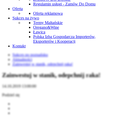
Regulamin usługi - Zamów Do Domu
Oferta
Oferta reklamowa
Sukces na żywo
Termy Maltańskie
Oregano&Wine
Ławica
Polska Izba Gospodarcza Importerów,
Eksporterów i Kooperacji
Kontakt
Sukces po poznańsku
Aktualności
Zainwestuj w stanik, odepchnij raka!
Zainwestuj w stanik, odepchnij raka!
14.10.2019 13:00:00
Podziel się