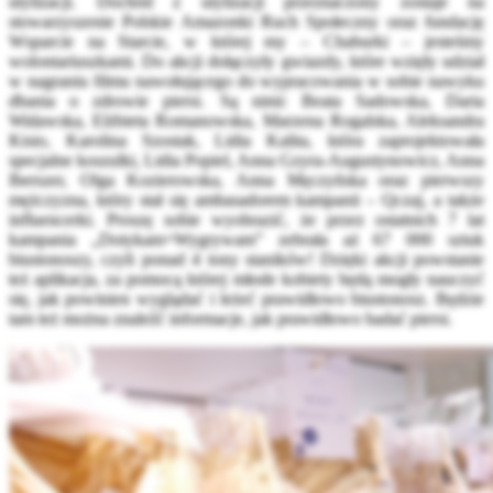
utylizacji. Dochód z utylizacji przeznaczony zostaje na
stowarzyszenie Polskie Amazonki Ruch Społeczny oraz fundację
Wsparcie na Starcie, w której my – Chaburki – jesteśmy
wolontariuszkami. Do akcji dołączyły gwiazdy, które wzięły udział
w nagraniu filmu nawołującego do wypracowania w sobie nawyku
dbania o zdrowie piersi. Są nimi: Beata Sadowska, Daria
Widawska, Elżbieta Romanowska, Marzena Rogalska, Aleksandra
Kisio, Karolina Szostak, Lidia Kalita, która zaprojektowała
specjalne koszulki, Lidia Popiel, Anna Gzyra-Augustynowicz, Anna
Iberszer, Olga Kozierowska, Anna Męczyńska oraz pierwszy
mężczyzna, który stał się ambasadorem kampanii – Qczaj, a także
influencerki. Proszę sobie wyobrazić, że przez ostatnich 7 lat
kampania „Dotykam=Wygrywam” zebrała aż 67 000 sztuk
biustonoszy, czyli ponad 4 tony staników! Dzięki akcji powstanie
też aplikacja, za pomocą której młode kobiety będą mogły nauczyć
się, jak powinien wyglądać i leżeć prawidłowo biustonosz. Będzie
tam też można znaleźć informacje, jak prawidłowo badać piersi.