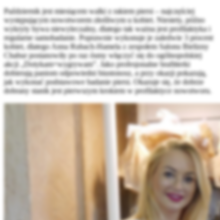
Październik jest miesiącem walki z rakiem piersi – najczęściej
występującym nowotworem złośliwym u kobiet. Niestety, późno
wykryty bywa niewyleczalny, dlatego tak ważna jest profilaktyka i
regularne samobadanie. Poprawnie wykonuje je zaledwie 3 procent
kobiet, dlatego Anna Rubach-Hamela z zespołem Salonu Bielizny
Chabur postanowiły po raz ósmy włączyć się do ogólnopolskiej
akcji „Dotykam=wygrywam”. Jako profesjonalne brafitterki
dobierają paniom odpowiedni biustonosz, a przy okazji pokazują,
jak wykonać podstawowe badanie piersi. Okazuje się, że dobrze
dobrany stanik jest pierwszym krokiem w profilaktyce nowotworu.