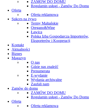
ZAMÓW DO DOMU
Regulamin usługi - Zamów Do Domu
Oferta
Oferta reklamowa
Sukces na żywo
Termy Maltańskie
Oregano&Wine
Ławica
Polska Izba Gospodarcza Importerów,
Eksporterów i Kooperacji
Kontakt
Aktualności
Biznes
Magazyn
O nas
Gdzie nas znaleźć
Prenumerata
E-wydanie
Wydania archiwalne
Zaufali nam
Zamów do domu
ZAMÓW DO DOMU
Regulamin usługi - Zamów Do Domu
Oferta
Oferta reklamowa