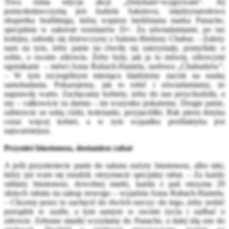
Trwa ósma edycja akcji „Dotykam=wygrywam”. Jej
pomysłodawczynią jest Izabela Sakutova, międzynarodowa
ekspertka brafittingu, którą wspiera bieliźniana marka Panache,
specjalista w zakresie rozmiarów D+. Za uświadamianie, po raz
kolejny, zabrały się dziewczyny z Salonu Bielizny Chabur. – Zależy
nam na tym, żeby panie na chwilę się zatrzymały, pomyślały o
sobie, o swoim zdrowiu. Żeby były, jak ja to mówię, zdrowymi
egoistkami – mówi Anna Rubach-Hamela, szefowa „Chaburków”.
– W tym szczególnym miesiącu kładziemy nacisk na naukę
samobadania. Pokazujemy, jak to robić i uświadamiamy, że
naprawdę warto. Zachęcamy kobiety, żeby do nas przychodziły, a
my – całkowicie za darmo – im wszystko pokażemy. Drogie panie,
zabierzcie ze sobą córki, koleżanki, przyjaciółki. Rak piersi dotyka
coraz więcej kobiet, a w tym wypadku profilaktyka jest
najważniejsza.
Przynieś biustonosz, dostaniesz rabat
A jeśli przyniesiecie panie do salonu zużyty biustonosz, albo taki,
który już wam się znudził, otrzymacie specjalny rabat. – Za każdy
oddany biustonosz, dowolnej marki, każda z pań otrzyma 20
złotych rabatu na zakup nowego – wyjaśnia Anna Rubach-Hamela.
– Chcemy przez to zachęcić do dwóch rzeczy: do tego, żeby zrobić
porządek w szafie, a tym samym w swoim życiu i zadbać o
zdrowie. Zebrane staniki wysyłamy do Panache, a dalej idą one do