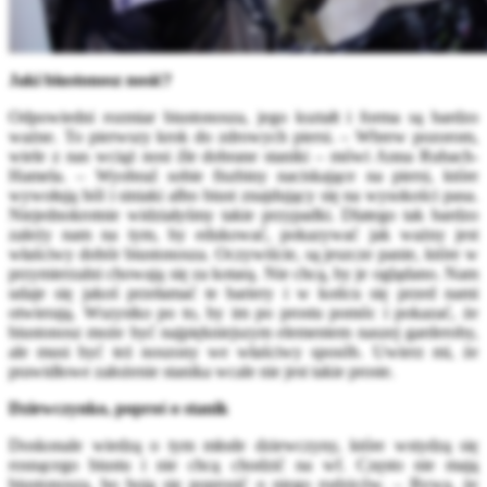
Jaki biustonosz nosić?
Odpowiedni rozmiar biustonosza, jego kształt i forma są bardzo
ważne. To pierwszy krok do zdrowych piersi. – Wbrew pozorom,
wiele z nas wciąż nosi źle dobrane staniki – mówi Anna Rubach-
Hamela. – Wyobraź sobie fiszbiny naciskające na piersi, które
wywołują ból i siniaki albo biust znajdujący się na wysokości pasa.
Niejednokrotnie widziałyśmy takie przypadki. Dlatego tak bardzo
zależy nam na tym, by edukować, pokazywać jak ważny jest
właściwy dobór biustonosza. Oczywiście, są jeszcze panie, które w
przymierzalni chowają się za kotarą. Nie chcą, by je oglądano. Nam
udaje się jakoś przełamać te bariery i w końcu się przed nami
otwierają. Wszystko po to, by im po prostu pomóc i pokazać, że
biustonosz może być najpiękniejszym elementem naszej garderoby,
ale musi być też noszony we właściwy sposób. Uwierz mi, że
prawidłowe założenie stanika wcale nie jest takie proste.
Dziewczynko, poproś o stanik
Doskonale wiedzą o tym młode dziewczyny, które wstydzą się
rosnącego biustu i nie chcą chodzić na wf. Często nie mają
biustonosza, bo boją się poprosić o niego rodziców. – Bywa, że