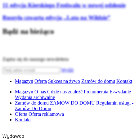
11 edycja Kierskiego Festiwalu w nowej odsłonie
Ruszyła czwarta edycja „Lata na Wildzie”
Bądź na bieżąco
Zapisz się do naszego newslettera
Wyślij
Magazyn
Oferta
Sukces na żywo
Zamów do domu
Kontakt
Magazyn
O nas
Gdzie nas znaleźć
Prenumerata
E-wydanie
Wydania archiwalne
Zamów do domu
ZAMÓW DO DOMU
Regulamin usługi -
Zamów Do Domu
Oferta
Oferta reklamowa
Kontakt