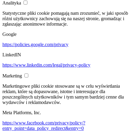
Analityka
Statystyczne pliki cookie pomagają nam zrozumieć, w jaki sposób
różni użytkownicy zachowują się na naszej stronie, gromadząc i
zgłaszając anonimowe informacje.
Google
https://policies.google.com/privacy
LinkedIN
https://www.linkedin.com/legal/privacy-policy
Marketing
Marketingowe pliki cookie stosowane są w celu wyświetlania
reklam, które są dopasowane, istotne i interesujące dla
poszczególnych użytkowników i tym samym bardziej cenne dla
wydawców i reklamodawców.
Meta Platforms, Inc.
https://www.facebook.com/privacy/policy/?
entry_point=data_policy_redirect&entry=0