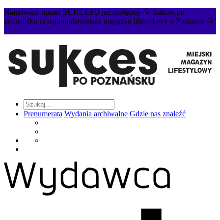
Najnowszy numer SUKCESU już dostępny 🌞 Sukces po
poznańsku to najpopularniejszy magazyn lifestylowy o Poznaniu 🌞
Prenumerata
Wydania archiwalne
Gdzie nas znaleźć