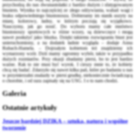
przychodzą do nas dwunastolatki z bardzo dużym i sfatygowanym
biustem. Wynika to najczęściej ze złego odżywiania, wahań wagi i
braku odpowiedniego biustonosza. Dobieramy im stanik uszyty na
miarę, kolorowy, ładny, w którym poczują się wyjątkowo.
Nauczymy, jak go nosić. Do wyboru mamy całe mnóstwo
biustonoszy sportowych w różne wzory, są dziewczęce i mogą
nawet posłużyć jako bluzka. Dzięki takiemu rozwiązaniu biust jest
unieruchomiony, a na dodatek ładnie wygląda – dodaje Anna
Rubach-Hamela. – Dojrzałym kobietom też znajdziemy ich
wymarzony wzór. Dziś mamy ogromny wybór, także w przypadku
dużych rozmiarów. Przy okazji zbadamy piersi, bo to jest bardzo
ważne. Rak to nie musi być wyrok. I cieszy mnie to, że kobiety
chcą się badać. Zdarzyło się nawet kilka pań, które po badaniu u nas
w przymierzalni znalazły w piersi grudkę, niekoniecznie świadczącą
o chorobie, i od razu zapisały się na USG. I o to nam chodzi.
Galeria
Ostatnie artykuły
Jeszcze bardziej DZIKA – sztuka, natura i wspólne
tworzenie