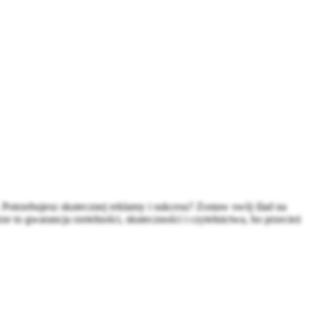
Potrzebujesz skutecznej reklamy i sukcesu? Zostaw swój ślad na
 to gwarancja rzetelności, skuteczności i czytelnictwa, bo przecież