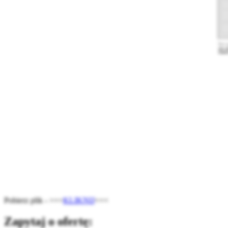
Pobierz plik - >>>
KLIKNIJ
<<<
Zapytaj o ofertę: