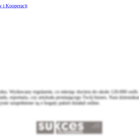
 i Kooperacji
ku. Wydawany regularnie, co miesiąc dociera do około 120.000 osób. 
u, reportażu, czy artykułu promującego Twój biznes. Nasi dziennikarze
ie uzupełnione są o bogaty pakiet działań online.