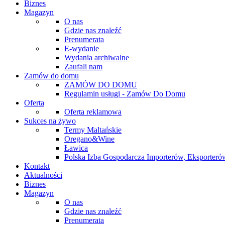
Biznes
Magazyn
O nas
Gdzie nas znaleźć
Prenumerata
E-wydanie
Wydania archiwalne
Zaufali nam
Zamów do domu
ZAMÓW DO DOMU
Regulamin usługi - Zamów Do Domu
Oferta
Oferta reklamowa
Sukces na żywo
Termy Maltańskie
Oregano&Wine
Ławica
Polska Izba Gospodarcza Importerów, Eksporterów
Kontakt
Aktualności
Biznes
Magazyn
O nas
Gdzie nas znaleźć
Prenumerata