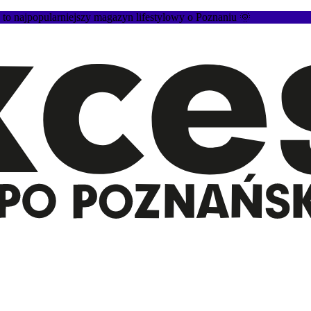
 najpopularniejszy magazyn lifestylowy o Poznaniu 🌞