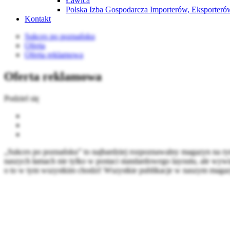
Ławica
Polska Izba Gospodarcza Importerów, Eksporterów
Kontakt
Sukces po poznańsku
Oferta
Oferta reklamowa
Oferta reklamowa
Podziel się
„Sukces po poznańsku” to najbardziej rozpoznawalny magazyn na ryn
naszych łamach nie tylko w postaci standardowego layoutu, ale wywiad
o to w tym wszystkim chodzi! Wszystkie publikacje w naszym magazyn