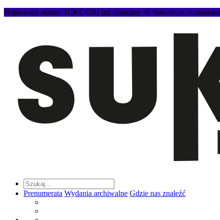
Najnowszy numer SUKCESU już dostępny 🌞 Sukces po poznańsku to
Prenumerata
Wydania archiwalne
Gdzie nas znaleźć