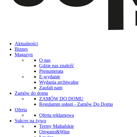
Aktualności
Biznes
Magazyn
O nas
Gdzie nas znaleźć
Prenumerata
E-wydanie
Wydania archiwalne
Zaufali nam
Zamów do domu
ZAMÓW DO DOMU
Regulamin usługi - Zamów Do Domu
Oferta
Oferta reklamowa
Sukces na żywo
Termy Maltańskie
Oregano&Wine