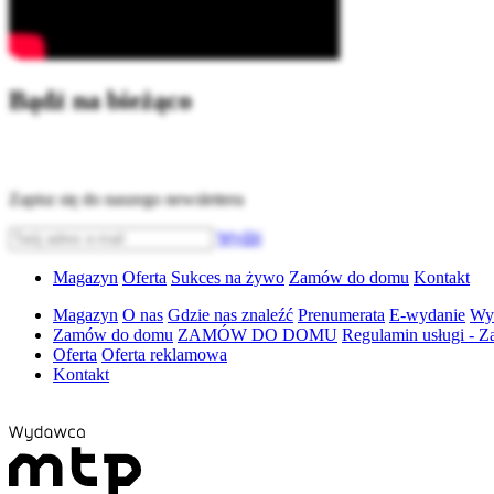
Bądź na bieżąco
Zapisz się do naszego newslettera
Wyślij
Magazyn
Oferta
Sukces na żywo
Zamów do domu
Kontakt
Magazyn
O nas
Gdzie nas znaleźć
Prenumerata
E-wydanie
Wyd
Zamów do domu
ZAMÓW DO DOMU
Regulamin usługi -
Oferta
Oferta reklamowa
Kontakt