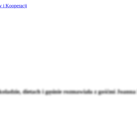
 i Kooperacji
koladzie, dietach i gęsinie rozmawiała z gośćmi Joann