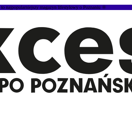
 najpopularniejszy magazyn lifestylowy o Poznaniu 🌞