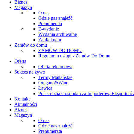
Biznes
Magazyn
O nas
Gdzie nas znaleźć
Prenumerata
E-wydanie
Wydania archiwalne
Zaufali nam
Zamów do domu
ZAMÓW DO DOMU
Regulamin usługi - Zamów Do Domu
Oferta
Oferta reklamowa
Sukces na żywo
Termy Maltańskie
Oregano&Wine
Ławica
Polska Izba Gospodarcza Importerów, Eksporterów
Kontakt
Aktualności
Biznes
Magazyn
O nas
Gdzie nas znaleźć
Prenumerata