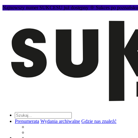
Najnowszy numer SUKCESU już dostępny 🌞 Sukces po poznańsku to
Prenumerata
Wydania archiwalne
Gdzie nas znaleźć