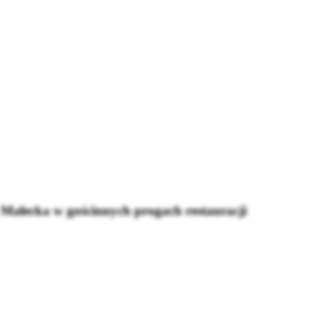
a Małecka w gościnnych progach restauracji