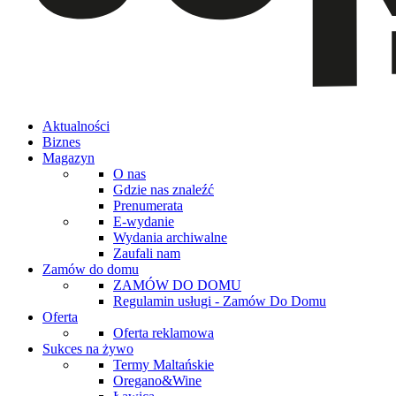
Aktualności
Biznes
Magazyn
O nas
Gdzie nas znaleźć
Prenumerata
E-wydanie
Wydania archiwalne
Zaufali nam
Zamów do domu
ZAMÓW DO DOMU
Regulamin usługi - Zamów Do Domu
Oferta
Oferta reklamowa
Sukces na żywo
Termy Maltańskie
Oregano&Wine