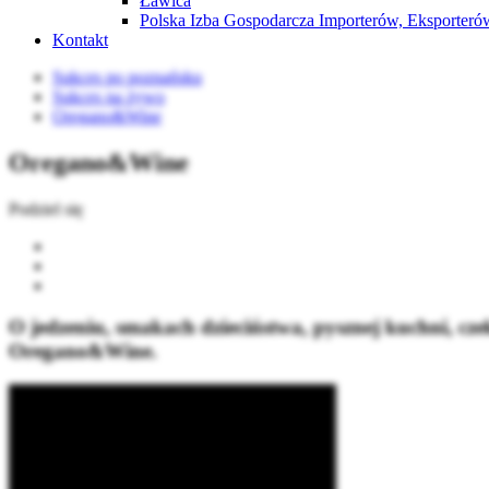
Ławica
Polska Izba Gospodarcza Importerów, Eksporterów
Kontakt
Sukces po poznańsku
Sukces na żywo
Oregano&Wine
Oregano&Wine
Podziel się
O jedzeniu, smakach dzieciństwa, pysznej kuchni, cze
Oregano&Wine.