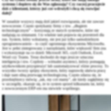
systemu i dopiero się do Was zgłaszają? Czy raczej pracujecie
dziś z klientami, którzy już coś wdrożyli i chcą się rozwijać
dalej?
W zasadzie wszyscy mają dziś jakieś rozwiązania, ale nie zawsze
nowoczesne. Często spotykamy firmy z tzw. „długiem
technologicznym” – korzystają ze starych systemów, które nie
nadążają za zmianami. I to właśnie tam pojawia się przestrzeń dla
nas. System, który wdrażamy, nie jest już tylko samodzielnym
oprogramowaniem – to część ogromnego ekosystemu Microsoftu.
Jest w pełni zintegrowany z narzędziami, które większość firm zna
i wykorzystuje na co dzień: Microsoft 365, czyli Outlook, Excel,
Word czy Teams. Teraz dochodzi do tego jeszcze sztuczna
inteligencja i tzw. Copiloty – wirtualni asystenci, którzy pomagają
użytkownikom przyspieszyć lub zautomatyzować różne procesy. To
wszystko tworzy spójny ekosystem, który naprawdę ułatwia pracę
i daje nam silną przewagę technologiczną. Często zdarza się, że
przedsiębiorcy mówią: „tak, my coś mamy”, ale kiedy zagłębimy się
w szczegóły, okazuje się, że to system sprzed kilkunastu lat, który
z nowoczesnym ERP-em ma niewiele wspólnego.