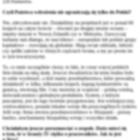
220 Partnerów.
Czyli Państwa wdrożenia nie ograniczają się tylko do Polski?
Nie, zdecydowanie nie. Działaliśmy na projektach już w ponad 60
krajach na całym świecie – również po drugiej stronie oceanu –
między innymi w Nowej Zelandii czy w Meksyku. Zazwyczaj
trafiamy tam dlatego, że nasi klienci – europejskie lub polskie grupy
kapitałowe – rozwijają się globalnie. Mają swoje oddziały, fabryki
czy spółki zależne w różnych częściach świata, a my po prostu im
w tym towarzyszymy.
To, co mnie szczególnie cieszy, to fakt, że coraz więcej polskich
firm działa na taką skalę. Jeszcze dwadzieścia lat temu trudno było
to sobie wyobrazić, a dziś mamy przedsiębiorstwa, które prowadzą
działalność w kilku, kilkunastu krajach, kupują konkurentów za
granicą, otwierają filie. I my możemy je wspierać – polską wiedzą,
doświadczeniem i globalnym produktem. System, z którym
pracujemy, jest do tego świetnie przygotowany. Jest wielojęzyczny,
wielowalutowy, posiada lokalne wersje dla poszczególnych rynków.
Jeśli więc firma otwiera przedstawicielstwo w Hiszpanii – proszę
bardzo, uruchamiamy hiszpańską wersję i wszystko działa.
Chciałabym jeszcze porozmawiać o zespole. Dużo mówi się
o tym, że w branży IT ciężko o pracowników. Jak to jest
u Was?