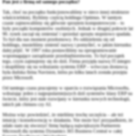
Pan jest z firmą od samego początku?
Tak, choć na początku funkcjonowaliśmy w nieco innej strukturze
właścicielskiej. Byliśmy częścią holdingu Optimus. W tamtym
czasie zajmowaliśmy się głównie sprzętem komputerowym – to
były początki komputerów osobistych. Jednak w drugiej połowie lat
90. rynek zaczął się zmieniać i sprzedaż sprzętu stopniowo spadała.
To był dla nas moment przełomowy. Po oddzieleniu się od
holdingu, musieliśmy zmienić nazwę i pomyśleć, w jakim kierunku
dalej pójść. W 1997 roku postawiliśmy na oprogramowanie
wspomagające zarządzanie przedsiębiorstwem. To był początek
tego, czym zajmujemy się do dziś. Firma przyjęła nazwę IT.integro
i skupiliśmy się na wdrażaniu systemu ERP – wówczas dostawcą
była duńska firma Navision, która po kilku latach została przejęta
przez Microsoft.
Od tamtego czasu pracujemy w oparciu o rozwiązania Microsoftu,
wdrażając jeden z najpopularniejszych dziś systemów klasy ERP na
świecie, który jest stale rozwijany w kierunku nowych technologii,
takich jak chmura czy AI.
Można więc powiedzieć, że mieliśmy trochę szczęścia – ale też
intuicję i konsekwencję w działaniu. Nie może być przypadkiem, że
udało nam się stworzyć firmę będącą największym Partnerem
Microsoft dla systemu Dynamics 365 Business Central w całej