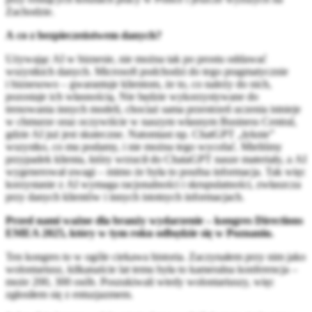
Zachodzie.
A co z bezpieczeństwem danych?
Używając AI w biznesie, nie można tak po prostu oddawać
wszystkich danych. Microsoft podchodzi do tego pragmatycznie
i biznesowo – gwarantuje klientom, że to, co należy do nich,
pozostaje ich własnością. Nie będzie wykorzystywane do
trenowania innych modeli, chociaż sama przestrzeń uczenia istnieje
w chmurze oraz oczywiście w naszym własnym Business Central,
gdzie AI już jest skuteczne. Natomiast np. ChatGPT „łyknie”
wszystko, co mu podamy, i nie można tego wycofać. Mieliśmy
przypadek klienta, który wrzucił do ChataGPT nasze materiały, a AI
wygenerował uwagi – mimo że była to poufna informacja. Tak więc
korzystanie z AI wymaga racjonalności i skrupulatności, zwłaszcza
przy danych klientów i innych istotnych informacjach.
Przed nami ważne dla branży wydarzenie – kongres Directions
EMEA 2025, który w tym roku odbędzie się w Poznaniu.
Ten kongres to w ogóle ciekawa historia. Zaczynałem przy nim jako
wolontariusz, kilkanaście lat temu była to kameralna konferencja –
może 200, 300 osób. Poszukiwali wtedy wolontariuszy, więc
zgłosiłem się z entuzjazmem.