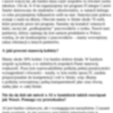
i nawet więcej lat, ale bardzo duża część zespołów to również osoby
młodsze. Od ok. 8–9 lat organizujemy też program IT.integro Career
Starter skierowany do studentów i absolwentów, w ramach którego
co roku przyjmujemy kilkanaście osób na staż. Statystycznie połowa
zostaje z nami na dłużej. Obecnie mamy w firmie około 70 osób,
które przeszły przez ten program. Staramy się kształcić własnych
ludzi, raczej nie „podkupujemy” pracowników z rynku. Nawet nasi
partnerzy, którzy zajmują się tym samym produktem w Polsce,
wiedzą, że nie konkurujemy o pracowników – mamy wewnętrzny
zakaz rekrutacji u innych partnerów.
A jaki procent stanowią kobiety?
Mamy około 30% kobiet. I to bardzo dobrze działa. W każdym
zespole są kobiety, a w niektórych zespołach Panie stanowią
większość. Poza tym wprowadziliśmy politykę pełnej przejrzystości
wynagrodzeń i równości – każdy, w tym osoby spoza IT, zarabia
proporcjonalnie do kompetencji i roli w firmie, więc dbamy
o politykę wewnętrzną i pełną transparentność płac oraz równą
siatkę płac w całej firmie.
Nie da się dziś nie mówić o AI w kontekście takich rozwiązań
jak Wasze. Pomaga czy przeszkadza?
AI jest bardzo ciekawym, ale i wymagającym narzędziem. Czasami
mam wrażenie, że nie wszyscy nasi ludzie entuzjastycznie ją