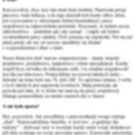
Rzeczywiście, dwa–trzy lata temu było trudniej. Panowała presja
płacowa, rosła inflacja, a do tego doszedł tryb home office, który
jest wyzwaniem w utrzymaniu dobrej komunikacji i pracy
zespołowej na odpowiednim poziomie. Przyznam, że jestem raczej
oldschoolowy – podobnie jak cały zarząd – i nigdy nie byłem
zwolennikiem pracy zdalnej. Dziś sytuacja się uspokoiła. Nie ma już
takiej presji, ale my od zawsze staraliśmy się działać
z wyprzedzeniem i dbać o ludzi.
Nasza firma jest dość mocno zorganizowana – mamy zespoły
projektowe, produktowe, supportowe i różne specjalizacje. Każdy
zespół liczy od kilku do kilkunastu osób. I to właśnie zespołowość
jest dla nas kluczowa. Postawiliśmy na rozwój młodych ludzi –
dziesięć lat temu było nas 70, dziś 240. To ogromna zmiana. I wielu
z tych młodych jest naprawdę świetnych. Mają potencjał, ale
prawda jest taka, że w domu nie nauczą się pracy zespołowej.
Dlatego postawiliśmy na model czterech dni w biurze.
A nie było oporu?
Był, oczywiście. Ale zawarliśmy z pracownikami swego rodzaju
„deal”. Wprowadziliśmy benefity, w tym tzw. „4 godziny dla
rodziny” – dziewięć razy w kwartale każdy może wziąć dodatkowe
pół dnia wolnego na swoje prywatne sprawy. Kierownik zatwierdza