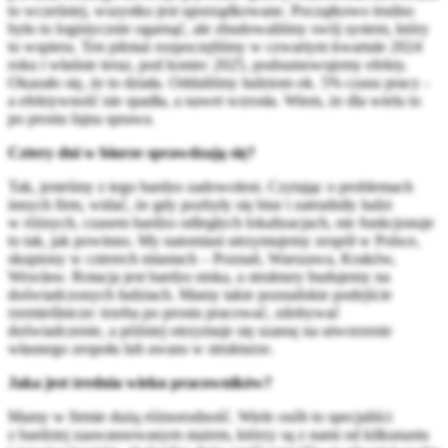
to wcześniej, wszystko jest uporządkowane. Początkowo trudno
było to logistycznie ogarnąć, ale zbudowaliśmy swój system, który
to wspiera. Ten pilotaż rozpoczęliśmy w czwartym kwartale 2024
roku i właśnie teraz, pod koniec 2025, podsumowujemy efekty.
Okazało się, że to działa. Oddaliśmy ludziom ok. 5% czasu pracy -
a efektywność nie spadła, a nawet wzrosła. Wiem, że dla wielu to
po prostu fajna sprawa.
Cztery dni w biurze sprawdzają się?
Tak, jesteśmy z tego bardzo zadowoleni. Czytając o problemach
innych firm, widać, że gdy pozbyły się biur i zatrudniły ludzi
w różnych, czasem bardzo odległych lokalizacjach, nie funkcjonuje
to tak, jak powinno. My natomiast utrzymujemy zespół w Polsce,
skupiony w czterech miastach – Poznań, Warszawa, Kraków,
Wrocław. Rotacja jest bardzo niska, a struktury budujemy na
doświadczonych ludziach. Mamy takie poznańskie podejście
rzemieślnicze: trzeba po prostu pracować, zdobywać
doświadczenie, a później otrzymuje się szansę na utworzenie
własnego zespołu lub awans w strukturze.
Jaka jest średnia wieku pracowników?
Mamy w firmie dużą różnorodność. Wiele osób to specjaliści
z bardziej zaawansowanym stażem, którzy są z nami od kilkunastu