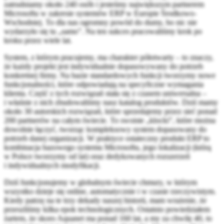
zatrudniamy około 240 osób i jesteśmy największym partnerem
Microsoftu w zakresie systemów ERP w Europie Środkowo-
Wschodniej. To dla nas ogromny powód do dumy, bo nic nie
wydarzyło się tu „samo”. Na ten sukces pracowaliśmy krok po
kroku przez wiele lat.
System, z którym pracujemy, ma charakter półotwarty – to znaczy,
że każdy projekt jest indywidualnie dopasowywany do potrzeb
konkretnej firmy. Na bazie standardowych funkcji tworzymy nowe
funkcjonalności, które odpowiadają na specyficzne wymagania
klienta. Część z tych rozwiązań stała się z czasem uniwersalna –
i właśnie z nich zbudowaliśmy nasz katalog produktów. Dziś mamy
około 30 autorskich rozwiązań, które sprzedajemy przez sieć ponad
200 partnerów na całym świecie. To swoiste „klocki”, które można
dowolnie łączyć, tworząc kompleksowy system dopasowany do
potrzeb danej organizacji. W praktyce ostateczny produkt ERP to
kombinacja bazowego systemu Microsoftu, jego lokalizacji (którą
w Polsce tworzymy od lat) oraz dedykowanych rozszerzeń
i indywidualnych modyfikacji.
Dziś funkcjonujemy w globalnym świecie chmury, w którym
wszystko dzieje się online, automatycznie i w czasie rzeczywistym.
Kiedy patrzę na te trzy dekady naszej historii, mam wrażenie, że
przeszliśmy kilka epok technologicznych. Ostatnio powiedziałem
żartem, że skoro Aquanet ma ponad 160 lat, a my za chwilę 40, to