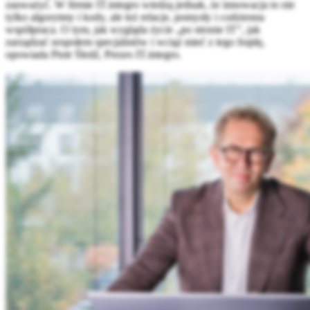
zauważyć. W firmie IT.integro wiedzą jednak, że innowacja to nie
tylko algorytmy i kody, ale też relacje, pomysły i codzienna
współpraca. O tym, jak wygląda życie „po stronie IT”, jak
zarządzać zespołem specjalistów i wciąż mieć z tego frajdę,
opowiada Piotr Śledź, Prezes IT.integro.