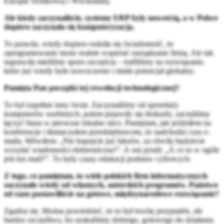
Europie Środkowej i Wschodniej.
Ale kiedy zaczynaliście, systemy ERP były nowością, a w Polsce
dopiero zaczynała się komputeryzacja.
To prawda, wtedy dopiero rodziła się świadomość, że
oprogramowanie może realnie wspierać zarządzanie firmą. Ale tak
naprawdę mieliśmy sporo szczęścia – trafiliśmy na rozwiązanie,
które już wtedy było nowoczesne i miało potencjał globalny.
Pamięta Pan początki tej rewolucji technologicznej?
To był zupełnie inny świat. Zaczynaliśmy od sprzedaży
komputerów osobistych, potem pojawiły się drukarki, zaczęliśmy
łączyć biura w pierwsze lokalne sieci. Pamiętam, jak jeździłem na
konferencje i tłumaczyłem przedsiębiorcom, że nadchodzi czas e-
maila. Mówiłem: „Nie kupujcie już faksów, za chwilę będziecie
wysyłać wiadomości elektroniczne!”. A oni pytali: „A co to w ogóle
jest ten mail?”. To były czasy edukacji podstaw cyfrowych.
Z tego, co pamiętam, to wiele polskich firm informatycznych
zaczynało wtedy od własnych, autorskich programów. Państwo
od razu postawiliście na gotowe, międzynarodowe rozwiązanie?
Zgadza się. Można powiedzieć, że to był trochę przypadek, ale
bardzo szczęśliwy, bo szukaliśmy dobrego, gotowego do działania