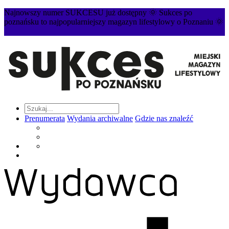
Najnowszy numer SUKCESU już dostępny 🌞 Sukces po
poznańsku to najpopularniejszy magazyn lifestylowy o Poznaniu 🌞
Prenumerata
Wydania archiwalne
Gdzie nas znaleźć