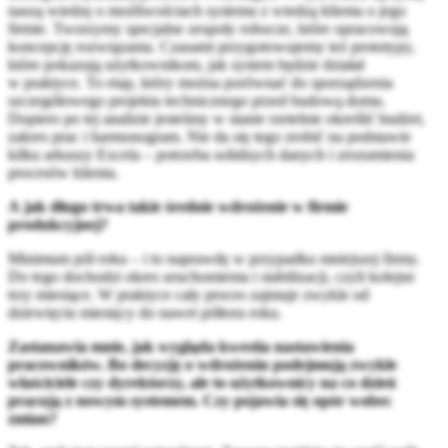
naszą wiedzę o możliwościach systemu z wiedzą klienta o jego
firmie. Tworzymy specjalne zespoły robocze, które opracowują
koncepcję rozwiązania. Czasami przygotowujemy też prototypy,
które pokazują użytkownikom, jak system będzie działał
w praktyce. To etap, który można porównać do sporządzenia
szczegółowego projektu technicznego przed budową domu.
Dopiero po tej analizie jesteśmy w stanie rzetelnie określić budżet,
zakres prac i harmonogram. Nie da się tego zrobić na podstawie
kilku arkuszy Excela – potrzeba solidnych danych i zrozumienia
procesów klienta.
A jak długo trwa takie średnie wdrożenie w firmie
produkcyjnej?
Minimum pół roku – i to naprawdę w przypadku mniejszej firmy.
Do tego dochodzi okres uruchomienia i stabilizacji, czyli kolejne
trzy miesiące. W praktyce cały proces zajmuje zwykle od
dziewięciu miesięcy do nawet półtora roku.
Zastanawia mnie, jak wygląda kwestia nastawienia
pracowników. Bo decyzję o wdrożeniu podejmują zwykle
właściciele czy dyrektorzy, ale to użytkownicy na co dzień
pracują z nowym systemem. Czy pojawia się opór wobec
zmian?