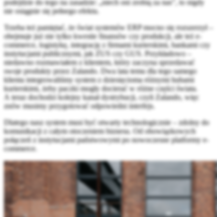
podejdzie do tego na zasadzie: „niech oni zrobią za nas”, to nigdy
nie osiągnie się pełnego efektu.
Trzeba też pamiętać, że świat systemów ERP mocno się rozszerzył –
obejmuje już nie tylko kwestie finansów czy produkcji, ale też e-
commerce, logistykę, integrację z firmami kurierskimi, bankami czy
instytucjami publicznymi, jak ZUS czy GUS. Przykładowo –
niedawno rozmawiałem z klientem, który zaczyna sprzedawać
swoje produkty przez Zalando. Dwa lata temu dla tego samego
klienta integrowaliśmy system z dziesięcioma różnymi hubami
kurierskimi, żeby paczki mogły docierać w różne części świata.
A teraz dochodzi kolejny kanał dystrybucji, czyli Zalando, więc
znów musimy przygotować odpowiedni interfejs.
Dlatego nasz system musi być otwarty technologicznie – zdolny do
komunikacji z całym otoczeniem biznesu. Od obowiązkowych
połączeń z instytucjami państwowymi po nowoczesne platformy e-
commerce.