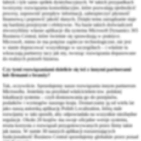
fabryk i tyle samo spółek dystrybucyjnych. W takich przypadkach
tworzymy rozwiązania konsolidacyjne, które pozwalają ujednolicić
procesy, usprawnić przepływ informacji, zabezpieczyć płynność
finansową i poprawić jakość danych. Dzięki temu zarządzanie staje
się bardziej przejrzyste i efektywne. Na bazie takich doświadczeń
stworzyliśmy własne aplikacje dla systemu Microsoft Dynamics 365
Business Central, które świetnie się sprawdzają w praktyce.
Microsoft, mimo że ma potężne zaplecze technologiczne, nie jest
w stanie dopracować wszystkiego w szczegółach – i właśnie tu
wkraczają partnerzy tacy jak my, tworząc rozwiązania dopasowane
do realnych potrzeb biznesu.
Czy tymi rozwiązaniami dzielicie się też z innymi partnerami
lub firmami z branży?
Tak, oczywiście. Sprzedajemy nasze rozwiązania innym partnerom
Microsoftu. Jesteśmy na przykład właścicielem tzw. polskiej
lokalizacji systemu – czyli dostosowania go do przepisów,
podatków i wymogów naszego kraju. Dostarczamy ją od wielu lat
jako naszą autorską aplikację Polish Localization, którą stale
rozwijamy w taki sposób, aby odpowiadała na wszystkie niezbędne
regulacje. Około 20 krajów ma swoje oficjalne wersje systemu,
reszta korzysta z rozwiązań przygotowywanych przez firmy takie
jak nasza. W sumie 30 naszych aplikacji rozszerzających
funkcjonalność Business Central sprzedajemy globalnie przez ponad