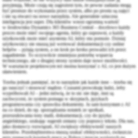
przyjmują. Może czują się zagrożeni tym, że pewne zadania mogą
być prostsze do wykonania przez system, albo po prostu są zajęci
i nie są otwarci na nowe narzędzia. Ale generalnie sztuczna
inteligencja jest super. Dla klientów wnosi ogromną wartość
w środowisku Dynamics 365 Business Central – docelowo każdy
proces może mieć swojego agenta, który go usprawni, a każdy
użytkownik może mieć asystenta AI, który mu pomoże. Dzisiaj
użytkownicy nie muszą już wertować dokumentacji czy online
helpów – pytają system, a on krok po kroku prowadzi ich przez
zagadnienie. To oczywiście zmniejsza potrzebę wsparcia
technicznego, ale z drugiej strony system daje nowe możliwości.
W warsztacie projektowym też można korzystać z AI, co jest dużym
ułatwieniem.
Trzeba jednak pamiętać, że to narzędzie jak każde inne – trzeba się
go nauczyć i stosować mądrze. Czasami prowokuję ludzi, żeby
wypróbowali AI – jedni mówią, że to nic nie daje, inni są
zachwyceni, że system pomaga w skryptach, językach
programowania czy sprawdza dokumenty. Ja sam korzystam z AI
na co dzień, do np. sporządzania notatek ze spotkań,
przeszukiwania tony maili, dokumentacji, czy do języka
angielskiego, szukając sugestii zmiany czy poprawy tekstu. Dla nas,
jako dostawcy rozwiązań, AI zwiększy efektywność naszych
klientów. Przedsiębiorstwa muszą szukać efektywności, zwłaszcza
przy rosnących kosztach pracy w Polsce i jeszcze wyższych na