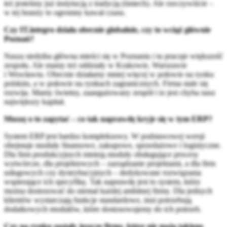
też jesteśmy już instytucją z tradycją (śmiech). Ale rzeczywiście –
w tej branży to ogromny kawał czasu.
Czy IT.integro działa obecnie globalnie, czy to wciąż głównie
Poznań?
Nasza siedziba główna mieści się w Poznaniu i tu pracuje większość
zespołu. Ale mamy też oddziały w Krakowie, Warszawie
i Wrocławiu. Obecnie działamy mniej więcej w połowie na rynku
polskim, a w połowie na rynkach zagranicznych. Firma stale się
rozwija. Mamy świetny, zaangażowany zespół i to jest chyba nasz
największy kapitał.
Muszę o to zapytać – co tak naprawdę kryje się w tym ERP?
System ERP jest bardzo kompleksowy. W podstawowej wersji
obejmuje moduły finansowe, zakupowe, sprzedażowe i logistyczne.
Dla firm produkcyjnych istnieją moduły obsługujące procesy
wytwórcze, dla projektowych – zarządzanie projektami, a dla firm
usługowych czy dystrybucyjnych – dedykowane rozwiązania
wspierające ich specyfikę. Tak naprawdę jest to system, który
można dostosować do niemal każdej ambitnej firmy. Dla jednych
klientów wystarczają funkcje standardowe, inni potrzebują
dodatkowych modułów, które dostosowujemy do ich potrzeb.
Czy na rynku zostały jeszcze firmy, które nie mają takiego