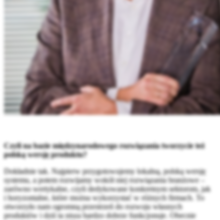
Czyli na bazie międzynarodowego rozwiązania tworzycie też
polską wersję produktu?
Dokładnie tak. Najpierw przygotowujemy lokalną, polską wersję
systemu, a potem rozwijamy wokół niej rozwiązania branżowe –
zarówno wertykalne, czyli dedykowane konkretnym sektorom, jak
i horyzontalne, które można wykorzystać w różnych firmach. To
otworzyło nam ogromną przestrzeń do rozwoju własnych
produktów i dziś ta nisza bardzo dobrze funkcjonuje. Obecnie