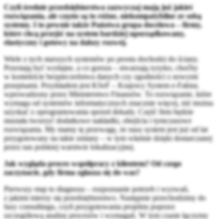
Czyli średnie przedsiębiorstwa zazwyczaj mają już jakieś
rozwiązania, ale często są to różne, niekompatybilne ze sobą
systemy. I to pewnie także Państwa grupa docelowa – firmy,
które chcą przejść na system bardziej uporządkowany,
elastyczny i gotowy na dalszy rozwój.
Wiele z tych starszych systemów po prostu dochodzi do ściany.
Przestają być wydajne, a co gorsza – stwarzają ryzyko, choćby
w kontekście bezpieczeństwa danych czy zgodności z nowymi
przepisami. Przykładem jest KSeF – Krajowy System e-Faktur,
wprowadzony przez Ministerstwo Finansów. To rozwiązanie, które
wymaga od systemów informatycznych znacznie więcej, niż można
uzyskać z oprogramowania sprzed dekady. Część firm będzie
musiała tworzyć dodatkowe nakładki, obejścia i tymczasowe
rozwiązania. My mamy tę przewagę, że nasz system jest już od lat
przygotowany na takie zmiany – w tym właśnie dzięki dostarczanej
przez nas polskiej warstwie lokalizacyjnej.
Jak wygląda proces współpracy z klientem? Od czego
zaczynacie, gdy firma zgłasza się do was?
Pierwszy etap to diagnoza – rozpoznanie potrzeb i wyzwań,
z jakimi mierzy się przedsiębiorstwo. Następnie przechodzimy do
fazy consultingu, czyli przygotowania projektu poprzez
szczegółową analizę procesów i wymagań. W tym czasie łączymy