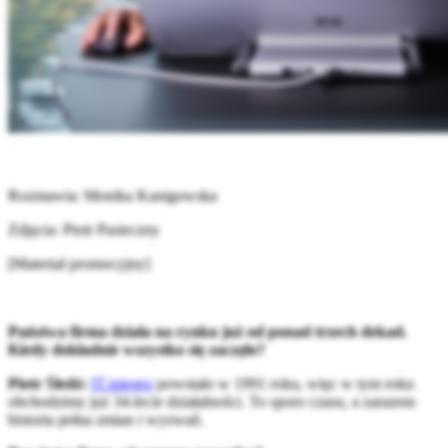
Rozmawia: Monika Kanigowska
Zdjęcia: Piotr Pasieczny
[Materiał promocyjny]
Państwa firma działa na rynku już od ponad trzech dekad.
Kiedy dokładnie wszystko się zaczęło?
Piotr Śledź:
IT.integro
powstało w 1991 roku, więc w tym roku
obchodzimy już 34-lecie działalności. To sporo czasu, a zarazem
historia pełna zmian i wyzwań.