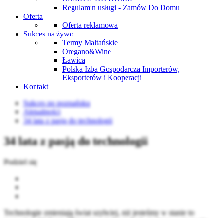
Regulamin usługi - Zamów Do Domu
Oferta
Oferta reklamowa
Sukces na żywo
Termy Maltańskie
Oregano&Wine
Ławica
Polska Izba Gospodarcza Importerów,
Eksporterów i Kooperacji
Kontakt
Sukces po poznańsku
Aktualności
34 lata z pasją do technologii
34 lata z pasją do technologii
Podziel się
Technologie zmieniają świat szybciej, niż jesteśmy w stanie to