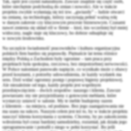
Tak, opór jest czymś naturalnym. Zawsze znajdzie się część osób,
które niechętnie podchodzą do zmian i nowości. Ale w trakcie
projektu zwykle wyłaniają się też tzw. „gwiazdy” – ludzie otwarci
na zmianę, na technologię, którzy zaczynają pełnić ważną rolę
w danym zakresie czy kluczowym procesie biznesowym. Czasami
nawet zmienia się układ ról w firmie – ktoś, kto wcześniej był mniej
widoczny, nagle staje się kluczowy, bo dobrze odnajduje się
w nowym środowisku.
Na szczęście świadomość pracowników i kultura organizacyjna
polskich firm bardzo się poprawiły. Piętnaście lat temu różnice
między Polską a Zachodem były ogromne – tam praca przy
projektach była spokojna, rzeczowa, bez niepotrzebnej nerwowości.
W Polsce natomiast panowało napięcie, co wynikało może z obawy
przed kosztami, z potrzeby udowodnienia, że każdy wydatek ma
sens. Dziś widać ogromny postęp i poprawę higieny projektowej.
Ale niezależnie od tego, każdy projekt jest wspólnym
przedsięwzięciem – dwóch zespołów: naszego i klienta. Zawsze
powtarzam: my nie przyjeżdżamy z gotowymi meblami, które
wystarczy ustawić w salonie. My te meble budujemy razem
z klientem – na miejscu, od podstaw. Bez jego zaangażowania nie
ma szans na sukces. Naszym celem jest też to, by w trakcie projektu
nauczyć klienta korzystania z systemu. Chcemy, by po zakończeniu
wdrożenia był coraz bardziej samodzielny, rozumiał, jak działa jego
oprogramowanie i potrafił z niego w pełni korzystać. Bo jeśli