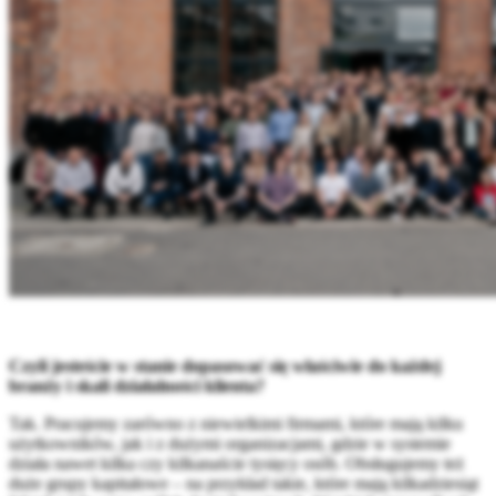
Czyli jesteście w stanie dopasować się właściwie do każdej
branży i skali działalności klienta?
Tak. Pracujemy zarówno z niewielkimi firmami, które mają kilku
użytkowników, jak i z dużymi organizacjami, gdzie w systemie
działa nawet kilka czy kilkanaście tysięcy osób. Obsługujemy też
duże grupy kapitałowe – na przykład takie, które mają kilkadziesiąt