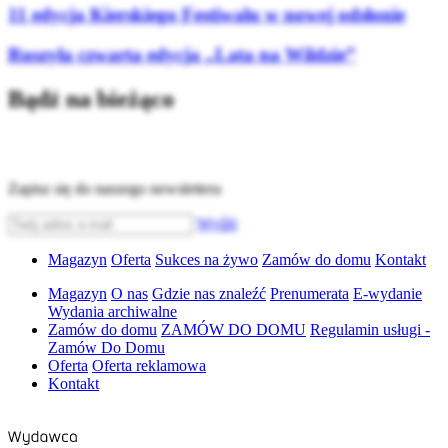
11 edycja Kierskiego Festiwalu w nowej odsłonie
Ruszyła czwarta edycja „Lata na Wildzie”
Bądź na bieżąco
Zapisz się do naszego newslettera
Wyślij
Magazyn
Oferta
Sukces na żywo
Zamów do domu
Kontakt
Magazyn
O nas
Gdzie nas znaleźć
Prenumerata
E-wydanie
Wydania archiwalne
Zamów do domu
ZAMÓW DO DOMU
Regulamin usługi -
Zamów Do Domu
Oferta
Oferta reklamowa
Kontakt