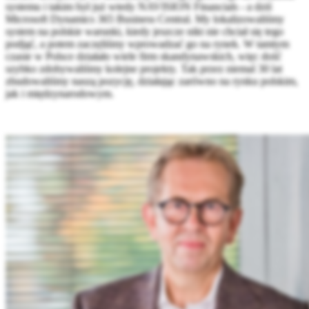
systemu i takim był już wtedy NAVISION Financials - a dziś
Microsoft Dynamics 365 Business Central. My lokalizowaliśmy
system na polskie warunki, kiedy jeszcze nikt nie chciał się tego
podjąć, a potem zaczęliśmy wprowadzać go na rynek. W tamtym
czasie w Polsce działało wiele firm skandynawskich, więc dość
szybko zdobywaliśmy kolejne projekty. Tak przez niemal 30 lat
zbudowaliśmy naszą pozycję, działając zarówno na rynku polskim,
jak i międzynarodowym.