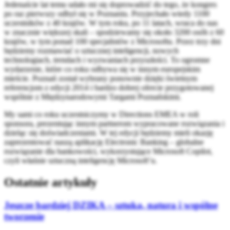
Jedenaście lat temu udało mi się doprowadzić do tego, że kongres
po raz pierwszy odbył się w Poznaniu. Przyjechało wtedy 1100
uczestników z 40 krajów. W tym roku, po 11 latach, wraca do nas
w znacznie większej skali – spodziewamy się około 3200 osób z 60
krajów, w tym ponad 100 specjalistów z Microsoftu. Przez trzy dni
będziemy rozmawiać o sztucznej inteligencji, nowych
technologiach, trendach i wyzwaniach przyszłości. To ogromne
wydarzenie, które co roku odbywa się w innym europejskim
mieście. Poznań został wybrany ponownie dzięki świetnym
referencjom z edycji 2014 i bardzo dobrej ofercie przygotowanej
wspólnie z Międzynarodowymi Targami Poznańskimi.
My sami co roku uczestniczymy w Directions EMEA w roli
sponsora, prezentując innym partnerom wypracowane rozwiązania i
dzieląc się doświadczeniami. W tej edycji będziemy mieli okazję
zaprezentować naszą aplikację Electronic Banking – globalne
rozwiązanie dla bankowości, wykorzystujące Microsoft Copilot,
czyli właśnie sztuczną inteligencję Microsoft’u.
Ostatnie artykuły
Jeszcze bardziej DZIKA – sztuka, natura i wspólne
tworzenie