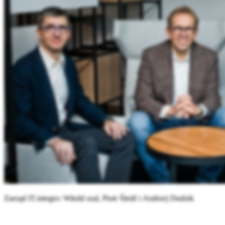
Zarząd IT.integro: Witold szal, Piotr Śledź i Andrzej Dudzik