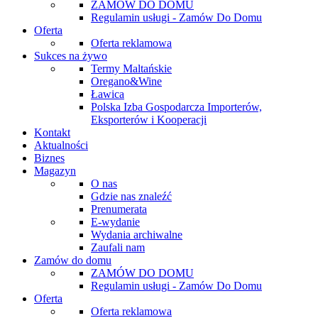
ZAMÓW DO DOMU
Regulamin usługi - Zamów Do Domu
Oferta
Oferta reklamowa
Sukces na żywo
Termy Maltańskie
Oregano&Wine
Ławica
Polska Izba Gospodarcza Importerów,
Eksporterów i Kooperacji
Kontakt
Aktualności
Biznes
Magazyn
O nas
Gdzie nas znaleźć
Prenumerata
E-wydanie
Wydania archiwalne
Zaufali nam
Zamów do domu
ZAMÓW DO DOMU
Regulamin usługi - Zamów Do Domu
Oferta
Oferta reklamowa