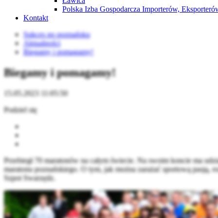
Ławica
Polska Izba Gospodarcza Importerów, Eksporterów
Kontakt
Sukces po poznańsku
Aktualności
Biegamy i pomagamy!
Biegamy i pomagamy!
15.05.2023 11:05:50
Podziel się
Przebiegł 70 maratonów na całym świecie. Na swoim koncie ma udzia
maratonu poznańskiego. O tym, jak można zarażać sportową pasją, 
Szpot Swarzędz.