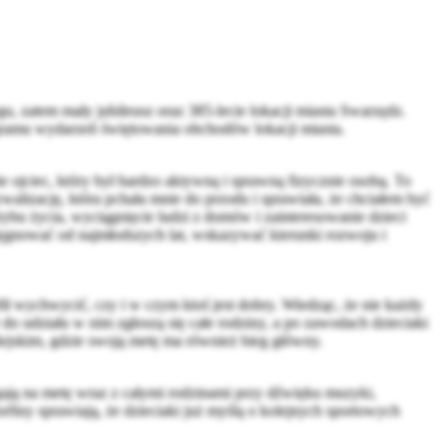
, zatem mały jubileusz oraz 385-lecie lokacji miasta Swarzędz.
nogramu wydarzeń świętowania obchodów lokacji miasta.
e ojciec, który był bardzo aktywną i sprawną fizycznie osobą. To
ywalizację, która pchała mnie do przodu i sprawiała, że chciałem być
rybu życia, wyciągnięcie ludzi z domów i zainteresowanie dzieci
ielęgnować od najmłodszych lat, wskazywać kierunki rozwoju i
ił wychwycić, czy i w czym ktoś jest dobry. Wiedząc, że nie każdy
 do udziału w nim zgłoszą się całe rodziny, a po zawodach dzieciaki
Miejskim, gdzie swoją metę ma również bieg główny.
egają na metę wraz z całymi rodzinami przy dźwięku muzyki,
finy sprawiają, że dzieciaki już myślą o kolejnych sportowych