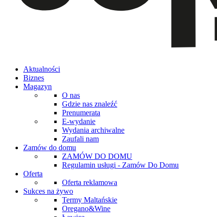
Aktualności
Biznes
Magazyn
O nas
Gdzie nas znaleźć
Prenumerata
E-wydanie
Wydania archiwalne
Zaufali nam
Zamów do domu
ZAMÓW DO DOMU
Regulamin usługi - Zamów Do Domu
Oferta
Oferta reklamowa
Sukces na żywo
Termy Maltańskie
Oregano&Wine