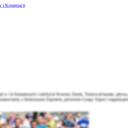
 i Kooperacji
ł w 14 Ironmenach i zdobycie Korony Ziemi. Trenował karate, pływa, 
rozmawiamy z Ireneuszem Szpotem, prezesem Grupy Szpot i organizat