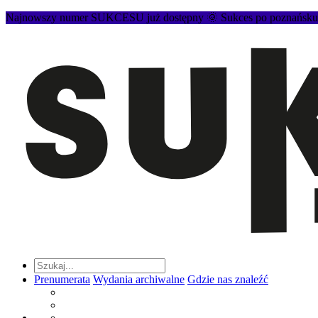
Najnowszy numer SUKCESU już dostępny 🌞 Sukces po poznańsku to
Prenumerata
Wydania archiwalne
Gdzie nas znaleźć