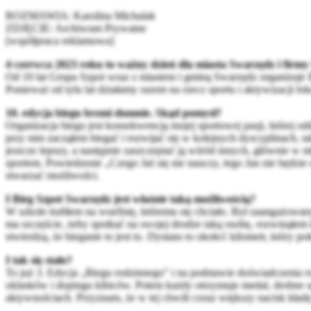
ROZMAWIA: Karolina Michalak
ZDJĘCIE: Archiwum Prywatne
[współpraca reklamowa]
4 czerwca 2023 roku to ważny dzień dla miasta Swarzędz i firmy
Od 10 lat Grupa Szpot wraz z miastem i gminą Swarzędz organizuje B
Ponieważ od tylu lat działamy razem na rzecz sportu i aktywizacji l
10. edycja biegu brzmi dumnie. Skąd pomysł?
Organizacja biegu jest konsekwencją mojej sportowej pasji, której od
przy nim zacząłem biegać i rozwijać się w kolejnych dyscyplinach, ta
jeszcze lepszy, a następnie zaszczepiać ją wśród innych, głównie w 
sportem. Powiedzenie „Czego Jaś się nie nauczy, tego Jan nie będzie
stwarzać możliwości.
I Bieg Szpot Swarzędz jest właśnie taką możliwością?
W szkole trafiłem na wuefistę, któremu się chciało. Był zaangażowa
ma szczęście, żeby spotkać na swojej drodze taką osobę, rozwinąłem k
stwierdzą, że bieganie to jest to. Dystans to około1 kilometr, któr
I tak się stało?
To już 3. Edycja „Biegu rodzinnego” i na podstawie doświadczenia r
oklasków i dopingu kibiców. Potem każdy otrzymuje medal, drobne up
aktywnościach. Przyznam, że w tej chwili coraz większy nacisk kładę