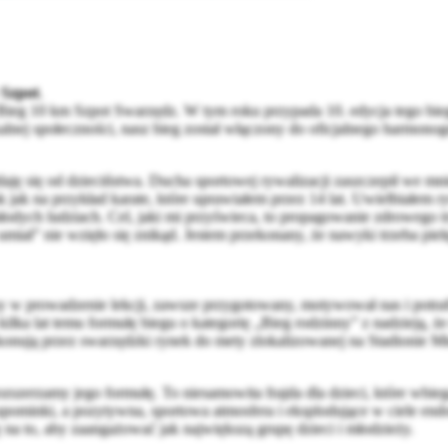
 Szpot
.
ieg 10 km Szpot Swarzędz. W tym roku przypada 10. edycja tego biegu
okalnej społeczności, nasz bieg został włączony do oficjalnego harmo
daję się od dzieciństwa. Ducha sportowej rywalizacji zaszczepił we mni
k jak na przykład karate, które uprawiałem przez 14 lat. Uwielbiałem r
młodych ludziach. Cel, jaki mi przyświeca, to propagowanie zdrowego t
 umiał” nie wzięło się znikąd. Jestem przekonany, że nawyki trzeba p
ny w prowadzenie lekcji, zawsze przygotowany, motywował nas i potraf
ilka lat temu formułę biegu o kategorię „Bieg rodzinny” z nadzieją, że
y pokonują przez swarzędzki rynek do mety zlokalizowanej na Stadionie 
ozszerzamy jego formułę. To niesamowita frajda dla dzieci, które wbi
ominki, a pozytywna, sportowa atmosfera i eksplodujące w ciele endor
 na to, aby zaangażować jak największą grupę dzieci i młodzieży.