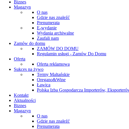
Biznes
Magazyn
O nas
Gdzie nas znaleźć
Prenumerata
E-wydanie
Wydania archiwalne
Zaufali nam
Zamów do domu
ZAMÓW DO DOMU
Regulamin usługi - Zamów Do Domu
Oferta
Oferta reklamowa
Sukces na żywo
Termy Maltańskie
Oregano&Wine
Ławica
Polska Izba Gospodarcza Importerów, Eksporterów
Kontakt
Aktualności
Biznes
Magazyn
O nas
Gdzie nas znaleźć
Prenumerata