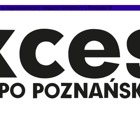
 najpopularniejszy magazyn lifestylowy o Poznaniu 🌞