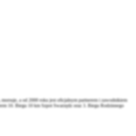
morsuje, a od 2000 roku jest oficjalnym partnerem i zawodnikiem
orem 10. Biegu 10 km Szpot Swarzędz oraz 3. Biegu Rodzinnego