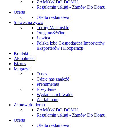
ZAMÓW DO DOMU
Regulamin usługi - Zamów Do Domu
Oferta
Oferta reklamowa
Sukces na żywo
Termy Maltańskie
Oregano&Wine
Ławica
Polska Izba Gospodarcza Importerów,
Eksporterów i Kooperacji
Kontakt
Aktualności
Biznes
Magazyn
O nas
Gdzie nas znaleźć
Prenumerata
E-wydanie
Wydania archiwalne
Zaufali nam
Zamów do domu
ZAMÓW DO DOMU
Regulamin usługi - Zamów Do Domu
Oferta
Oferta reklamowa