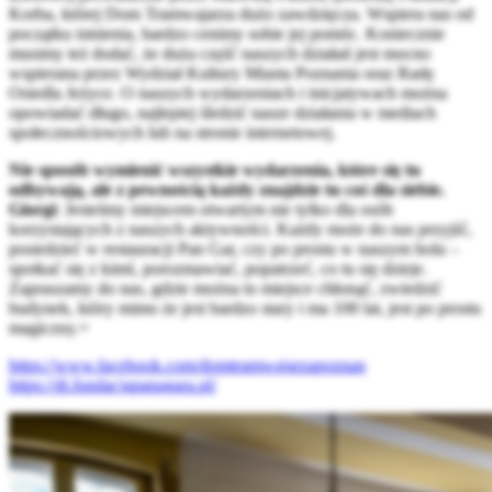
Korba, której Dom Tramwajarza dużo zawdzięcza. Wspiera nas od
początku istnienia, bardzo cenimy sobie jej pomóc. Koniecznie
musimy też dodać, że duża część naszych działań jest mocno
wspierana przez Wydział Kultury Miasta Poznania oraz Radę
Osiedla Jeżyce. O naszych wydarzeniach i inicjatywach można
opowiadać długo, najlepiej śledzić nasze działania w mediach
społecznościowych lub na stronie internetowej.
Nie sposób wymienić wszystkie wydarzenia, które się tu
odbywają, ale z pewnością każdy znajdzie tu coś dla siebie.
Giorgi
: Jesteśmy miejscem otwartym nie tylko dla osób
korzystających z naszych aktywności. Każdy może do nas przyjść,
posiedzieć w restauracji Pan Gar, czy po prostu w naszym holu –
spotkać się z kimś, porozmawiać, popatrzeć, co tu się dzieje.
Zapraszamy do nas, gdzie można to miejsce chłonąć, zwiedzić
budynek, który mimo że jest bardzo stary i ma 100 lat, jest po prostu
magiczny.=
https://www.facebook.com/domtramwajarzapoznan
https://dt.fundacjapanagara.pl/