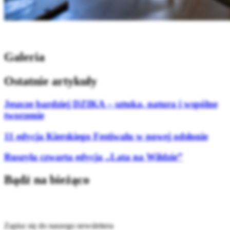
Galeria
Ostatnie artykuły
Jeszcze bardziej DZIKA – sztuka, natura i wspólne
tworzenie
11 edycja Kierskiego Festiwalu w nowej odsłonie
Ruszyła czwarta edycja „Lata na Wildzie”
Bądź na bieżąco
Zapisz się do naszego newslettera