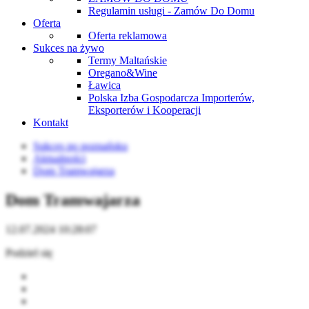
Regulamin usługi - Zamów Do Domu
Oferta
Oferta reklamowa
Sukces na żywo
Termy Maltańskie
Oregano&Wine
Ławica
Polska Izba Gospodarcza Importerów,
Eksporterów i Kooperacji
Kontakt
Sukces po poznańsku
Aktualności
Dom Tramwajarza
Dom Tramwajarza
12.07.2024 10:28:07
Podziel się