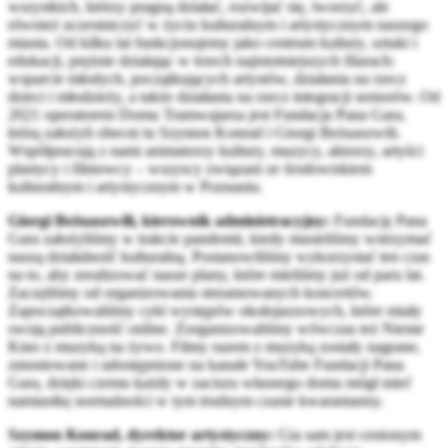
wszystkich, którzy pragną działać, rozwijać się, tworzyć, ale
również uczestniczyć w życiu kulturalnym i artystycznym naszego
miasta. Od kilku lat funkcjonujemy jako centrum kultury, sztuki i
edukacji, prężnie działając w trzech najistotniejszych filarach:
wsparcie młodych, początkujących artystów, działania na rzecz
dzieci i młodzieży, a także działania na rzecz integracji seniorów. Od
2021 operatorem Domu Tramwajarza jest Fundacja Pana Gara,
którą założyli obecni tu Szymon Konrad i Giorgi Beżuaszwili.
Współpracują z nami animatorzy kultury, muzycy, aktorzy, artyści
plastycy i filmowcy – wszyscy związani ze środowiskiem
kulturalnym i artystycznym w Poznaniu.
Giorgi Beżuaszwili, kierownik administracyjny:
Fundację Pana
Gara założyliśmy w trakcie pandemii, kiedy musieliśmy wstrzymać
naszą działalność kulturalną. Postanowiliśmy wykorzystać ten czas
na to, aby zrealizować nasze plany, które mieliśmy już od paru lat.
Zaczęliśmy od organizowania streamowanych koncertów.
Zapoczątkowaliśmy cykl występów okołojazzowych, które miały
swoją publiczność online. Zorganizowaliśmy wówczas też Nieme
Kino z muzyką na żywo. Filmy razem z muzyką zostały nagrane,
zmontowane i udostępnione na kanale YouTube Fundacji Pana
Gara, dzięki czemu każdy w zaciszu własnego domu mógł mieć
namiastkę normalności w tym trudnym czasie kwarantanny.
Szymon Konrad, dyrektor artystyczny:
Gia sam jest cenionym