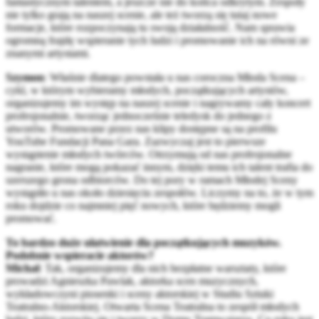
fantastycznym talentem, a jeszcze nie do końca odkrytym. Zespoły
nie tylko grają na naszej scenie, ale też tworzą się tutaj nowe
formacje, które rozpoczynają tu swoją działalność. Nam sprawia
ogromną frajdę wspieranie tych ludzi i promowanie ich na równi ze
znanymi artystami.
Szymon
: Właśnie dlatego powstała u nas coroczna Młoda Scena –
cykl, w którym wybieramy młodych, początkujących artystów,
organizujemy im występ na naszej scenie i nagrywamy cały koncert
profesjonalnie, tworząc jednocześnie teledysk do jednego z
utworów. Promowane przez nas klipy dostępne są na profilu
YouTube Fundacji Pana Gara. Zazwyczaj jest to pierwsze
wystąpienie młodych twórców. Otrzymują od nas profesjonalne
nagranie, które mogą pokazać innym, dzięki temu ich talent trafia do
szerszego grona odbiorców. Do tej pory w ramach Młodej Sceny
wystąpiło u nas około dziesięciu zespołów. Liczymy na to, że w tym
roku dojdzie co najmniej pięć nowych, które będziemy mogli
promować.
To bardzo duże ułatwienie dla początkujących muzyków.
Podobnie wspieracie aktorów?
Michał
: Tak, organizujemy dla nich bezpłatne warsztaty, które
prowadzi Agnieszka Pawlak, aktorka scen muzycznych,
wykładowczyni piosenki i sceny aktorskiej w Studiu Sztuki
Teatralno-Aktorskiej. Otwarta Scena Teatralna to zespół młodych