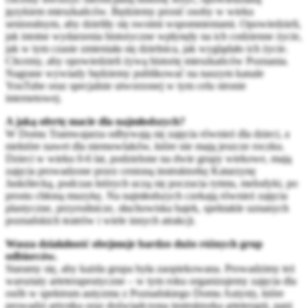
językiem mieszkańców. Będziemy prosić osoby w wieku
senioralnym, aby dzieliły się swoimi wspomnieniami. Opowiedzieli,
jak istotne wydarzenia historyczne wpłynęły na ich codzienne życie,
jak w tym czasie zmieniała się dzielnica, jak wyglądało ich życie.
Chcemy, aby opowiedzieli żywą historię mieszkańców Poznania.
Nagrane wywiady będziemy publikować na naszym kanale
YouTube oraz specjalnie utworzonej w tym celu stronie
internetowej.
A jaką ofertę macie dla najmłodszych?
W Domu Tramwajarza odbywają się zajęcia również dla dzieci, a
niektóre nawet dla niemowlaków, które nie mają jeszcze roczku.
Dzieci w wieku 0-6 lat, podzielone na dwie grupy wiekowe, mają
zajęcia prowadzone przez cenioną instruktorkę Katarzynę
Jaskólecką, podczas których uczą się poczucia rytmu, melodyki, po
prostu chłoną muzykę. Na najmłodszych czekają również zajęcia
plastyczne, przyrodnicze, słuchowiska bajek, spektakle uznanych
poznańskich teatrów i wiele innych atrakcji.
Wasza działalność obejmuje bardzo dużo różnych grup
odbiorców.
Staramy się, aby każda grupa była zaopiekowana. Prowadzimy też
warsztaty arteterapeutyczne – w tym roku organizujemy zajęcia dla
osób w spektrum autyzmu z Poznańskiego Domu Autysty, które
prowadzi artystka oraz doświadczona instruktorka arteterapii, pani