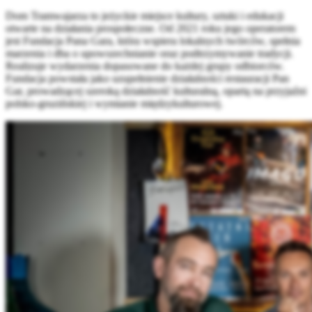
Dom Tramwajarza to jeżyckie miejsce kultury, sztuki i edukacji
otwarte na działania prospołeczne. Od 2021 roku jego operatorem
jest Fundacja Pana Gara, która wspiera lokalnych twórców, spełnia
marzenia i dba o upowszechnianie oraz podtrzymywanie tradycji.
Realizuje wydarzenia dopasowane do każdej grupy odbiorców.
Fundacja powstała jako uzupełnienie działalności restauracji Pan
Gar, prowadzącej szeroką działalność kulturalną, opartą na przyjaźni
polsko-gruzińskiej i wymianie międzykulturowej.