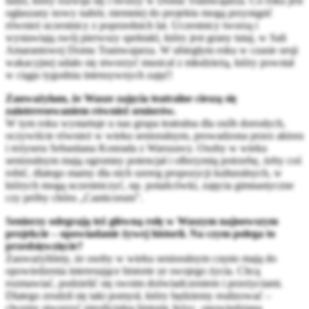
ludzi, który rozwija się i tworzy w Domu Tramwajarza. Co roku jest
ogłaszany nowy nabór, niemniej do projektu mogą przystąpić
również uczestnicy z poprzednich lat. Uczestnicy tworzą i
wystawiają swój pierwszy spektakl, który jest grany tutaj, w Sali
Amarantowej Domu Tramwajarza. W ubiegłym roku w czasie sesji
wakacyjnej udało się stworzyć musical z młodzieżą, który powstał
w ciągu tygodnia intensywnych zajęć!
Zauważyłam, że Wasze zajęcia teatralne cieszą się
zainteresowaniem również seniorów.
W tym roku wystartuje u nas grupa teatralna dla osób dorosłych,
oczywiście również w wieku senioralnym, prowadzona przez aktora
i reżysera Sebastiana Konrada z Warszawy. Osoby w wieku
senioralnym mają ogromny potencjał i olbrzymią potrzebę, żeby coś
robić, dlatego mamy dla nich szereg propozycji kulturalnych, w
których mogą uczestniczyć, np. potańcówki, zajęcia gimnastyczne
czy próby chóru „Canticorum”.
Seniorzy odegrają też główną rolę w Waszym najnowszym
projekcie – opowiadanie żywej historii. Na czym polega to
przedsięwzięcie?
Zauważyliśmy, że osoby w wieku senioralnym często mają do
opowiedzenia interesujące historie ze swojego życia. Chcą
rozmawiać, podzielić się swoim doświadczeniem i przeżyciami.
Dlatego zrodził się taki pomysł, który będziemy realizować –
chcemy stworzyć nieoficjalną historię Jeżyc, opowiedzianą