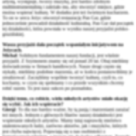
artystą, występuje, tworzy muzykę, jest bardzo zdolnym
multiinstrumentalistą i zależało mu, aby stworzyć miejsce, gdzie
można wspierać kulturę. W dodatku jest też świetnym kucharzem.
To on w sercu Jeżyc otworzył restaurację Pan Gar, gdzie
jednocześnie prowadził działalność kulturalną. Pan Gar dał początek
tej działalności, która powstała w wyniku naszej przyjaźni polsko-
gruzińskiej.
Wasza przyjaźń dała początek wspaniałym inicjatywom na
Jeżycach.
Michał
: Solidnym fundamentem naszej fundacji, jest właśnie
przyjaźń. Z Szymonem znamy się od ponad 20 lat. Obaj mieliśmy
doświadczenia w firmach handlowych. Nasze drogi często się
stykały, mieliśmy podobne marzenia, aż w końcu postanowiliśmy je
zrealizować. Zaczęliśmy wspólnie tworzyć kulturę, czyli to, co
kochamy, w czym się spełniamy i co przede wszystkim chcemy
robić razem. To jest nasz sukces po poznańsku.
Dzięki temu, co robicie, wielu młodych artystów miało okazję
się wybić. Jak ich wspieracie?
Giorgi
: To dla nas bardzo ważne, by tą pasją i marzeniami zarażać
też innych. Jednym z głównych filarów naszej działalności jest
wspieranie młodych artystów. Mamy tutaj naprawdę mnóstwo
utalentowanych ludzi, zarówno aktorów, jak i muzyków, których
jest chyba najwięcej. Pojawiają się u nas osobistości z