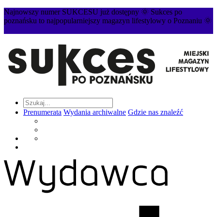
Najnowszy numer SUKCESU już dostępny 🌞 Sukces po
poznańsku to najpopularniejszy magazyn lifestylowy o Poznaniu 🌞
Prenumerata
Wydania archiwalne
Gdzie nas znaleźć