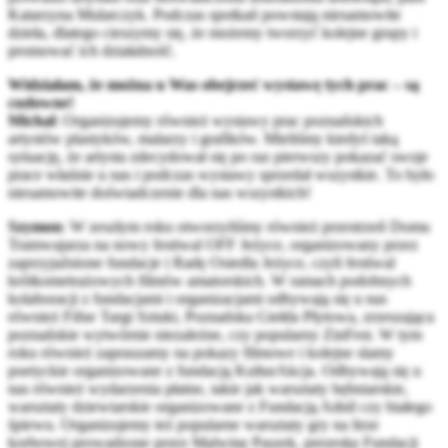
Katarzyna Mularczyk. Podczas spotkań powstają niesamowite
dzieła, dlatego cieszymy się, że możemy tworzyć kolejne grupy i
promować ich działalność.
Widziałam, że można u Was obejrzeć wystawę tych prac – są
cudowne!
Michał
: Organizujemy również wystawy prac poznańskich
artystów plastyków, malarzy i grafików. Mieliśmy kiedyś taką
sytuację, że artysta zdecydował się po raz pierwszy pokazać swoje
prace właśnie u nas i podczas wystawy sprzedał wszystkie. To było
niesamowite doświadczenie dla nas wszystkich!
Szymon
: W zeszłym roku otworzyliśmy również przestrzeń Domu
Tramwajarza na nowy festiwal OFF Jeżyce, organizowany przez
zaprzyjaźnione fundacje i Radę Osiedla Jeżyce, czyli festiwal
krótkometrażowych filmów amatorskich. W ramach podobnych
kolaboracji z fundacjami i organizacjami odbywają się u nas
również Fifne Targi Sztuki, Poznańska Giełda Płytowa, zrzeszająca
poznańskie wytwórnie niezależne, czy popularny ZinFest. W tym
roku również zapraszamy na pokazy filmowe i kolejne slamy
poetyckie organizowane z fundacją KulturAkcja. Odbywają się u
nas również wydarzenia płatne, takie jak warsztaty bębniarskie,
warsztaty dziewiarskie organizowane z Fundacją Adnil czy białego
śpiewu. Organizujemy też popularne warsztaty gry na lirze
korbowej prowadzone przez Malwinę Paszek, prezeskę Fundacji