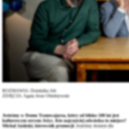
ROZMAWIA: Dominika Job
ZDJĘCIA: Agata Jesse Obiektywnie
Jesteśmy w Domu Tramwajarza, który od blisko 100 lat jest
kulturowym sercem Jeżyc. Kto najczęściej odwiedza to miejsce?
Michał Jasiński, kierownik promocji:
Jesteśmy domem dla