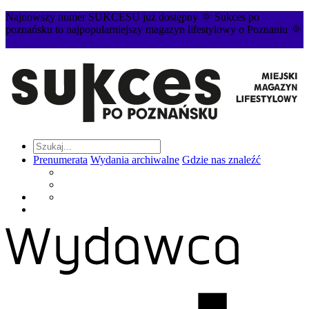
Najnowszy numer SUKCESU już dostępny 🌞 Sukces po
poznańsku to najpopularniejszy magazyn lifestylowy o Poznaniu 🌞
Prenumerata
Wydania archiwalne
Gdzie nas znaleźć