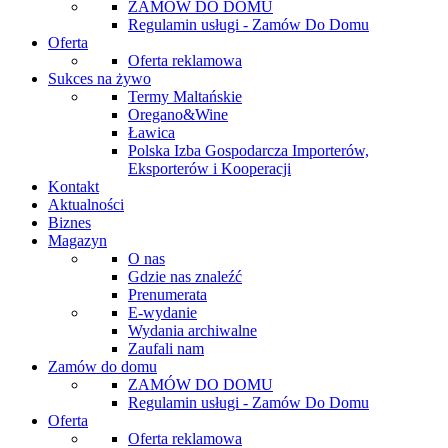
ZAMÓW DO DOMU
Regulamin usługi - Zamów Do Domu
Oferta
Oferta reklamowa
Sukces na żywo
Termy Maltańskie
Oregano&Wine
Ławica
Polska Izba Gospodarcza Importerów,
Eksporterów i Kooperacji
Kontakt
Aktualności
Biznes
Magazyn
O nas
Gdzie nas znaleźć
Prenumerata
E-wydanie
Wydania archiwalne
Zaufali nam
Zamów do domu
ZAMÓW DO DOMU
Regulamin usługi - Zamów Do Domu
Oferta
Oferta reklamowa