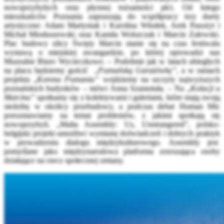
nowoprzybyłych oraz płynnej tożsamości płci. Od lutego
mieszkańców Poznania zapraszają do współpracy trzy duety
artystyczne: Adam Martyniak i Karolina Włodek, Arek Pasożyt i
Michał Mioduszewski oraz Kamila Wolszczak i Marcin Zalewski.
Plac budowy ulicy Święty Marcin stanie się na czas festiwalu
wystawą o miejskiej awangardzie, po której oprowadzi nas
Muzealne Biuro Wycieczkowe. – Podobnie jak w latach ubiegłych
na placu będziemy gościć „
Poznańską Garażówkę”
, a w ramach
projektu „
Korona Poznania”
wejdziemy na szczyty najwyższych
poznańskich budynków – mówi Anna Szamotuła. – Na „
Kolacji u
Marcina”
spotkamy się z kolektywami i galeriami, które mają swoją
siedzibę w okolicy przebudowy, a podczas debat Human Mic
porozmawiamy na temat problemów, z jakimi spotkają się
nowoprzybyli. „Malta Assembly: Us, Unstrangered”, polsko-
belgijski projekt umożliwi wymianę doświadczeń i dobrych praktyk
w prowadzeniu dialogu międzykulturowego. Assembly jest
pomyślane jako międzynarodowa platforma zrzeszająca osoby
działające na rzecz społecznej zmiany.