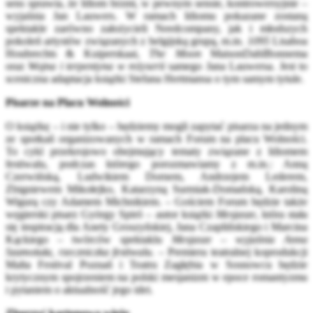
sens sprawia, że Idiom brzmi, w pewnym sensie, kontrowersyjnie –
wyjaśnia Jan Lauwers. W ramach Idiomu pokazane zostaną
spektakle zarówno założycieli Needcompany, jak i młodszych
pokoleń artystów związanych z belgijską grupą, m.in.
1095
Lisaboa
Houbrechts & Kuiperskaai,
The Moon
MaisonDahlBonnema
oraz
Wojna i terpentyna
w reżyserii
samego Jana Lauwersa. Jest to
sceniczna adaptacja książki Stefana Hertmansa o tym samym tytule.
Pisarze na Placu Wolności
O książkę – i nie tylko – będziemy mogli zapytać pisarza na jednym
ze spotkań organizowanych w ramach Forum na placu Wolności.
To cykl przekrojowo obejmujący tematy związane z Idiomem
festiwalu, podczas którego porozmawiamy z m.in.: Anną
Czerwińską, Ludwikiem Dornem, Andrzejem Lederem,
Zbigniewem Mikołejko, Katarzyną Surmiak-Domańską, Karoliną
Wigurą czy Adamem Michnikiem. – Gościem Forum będzie także
węgierski pisarz György Spiró – autor książki
Mesjasze
, która stała
się inspiracją dla Anety Groszyńskiej, Jana Czaplińskiego i Marcina
Kąckiego – twórców spektaklu
Mesjasze
–
wyjaśnia Anna
Szamotuła, rzeczniczka festiwalu. –
Premiera teatralnej koprodukcji
Malta Festival Poznań i Teatru Zagłębia w Sosnowcu będzie
krytycznym spojrzeniem na polski mesjanizm w epoce romantyzmu
i pytaniem o aktualność jego idei.