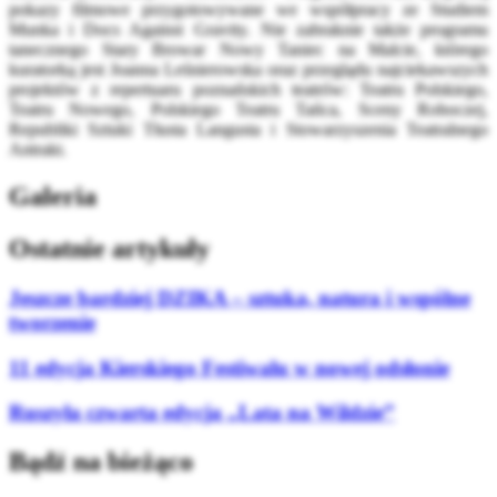
pokazy filmowe przygotowywane we współpracy ze Studiem
Munka i Docs Against Gravity. Nie zabraknie także programu
tanecznego Stary Browar Nowy Taniec na Malcie, którego
kuratorką jest Joanna Leśnierowska oraz przeglądu najciekawszych
projektów z repertuaru poznańskich teatrów: Teatru Polskiego,
Teatru Nowego, Polskiego Teatru Tańca, Sceny Roboczej,
Republiki Sztuki Tłusta Langusta i Stowarzyszenia Teatralnego
Antrakt.
Galeria
Ostatnie artykuły
Jeszcze bardziej DZIKA – sztuka, natura i wspólne
tworzenie
11 edycja Kierskiego Festiwalu w nowej odsłonie
Ruszyła czwarta edycja „Lata na Wildzie”
Bądź na bieżąco