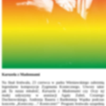
Karuzela z Madonnami
Na finał festiwalu, 23 czerwca w parku Wieniawskiego zabrzmią
legendarne kompozycje Zygmunta Koniecznego. Utwory takie
jak
Ta nasza młodość
,
Karuzela z Madonnami
czy
Oczy tej
małej
usłyszymy w aranżacji Agaty Zubel, Cezarego
Duchnowskiego, Andrzeja Bauera i Bartłomieja Wąsika podczas
koncertu „
Konieczny…? Koniecznie!”
Program festiwalu uzupełnią