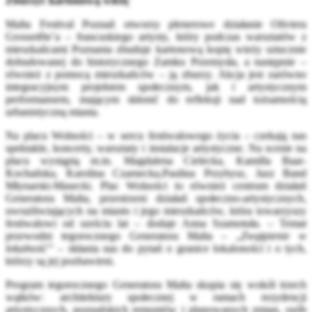
Zburzyć kartonową wieżę
Malta Festival Poznań otworzy plenerowe działanie Oliviera
Grossetête’a – francuskiego artysty, który podczas warsztatów z
mieszkańcami Poznania zbuduje kartonową kopię wieży sztucznie
dobudowanej do historycznego Zamku Przemysła, a następnie –
również z pomocą mieszkańców – ją zburzy. Akcja jest zarówno
integracyjnym projektem społecznym, jak i artystycznym
performansem, mającym skłonić do refleksji nad tożsamością
urbanistyczną miasta.
Na placu Wolności – w sercu festiwalowego życia – czekają nas
spektakle, koncerty, warsztaty i instalacje artystyczne. Na scenie na
placu wystąpią m.in. Magdalena Cielecka, Kamilla Baar-
Kochańska, Karolina Czarnecka,Paulina Przybysz, Jazz Band
Młynarski-Masecki. Plac Wolności to również centrum działań
Generatora Malta, przestrzeni działań społeczno-artystycznych,
uwrażliwiających na miasto i jego mieszkańców, która towarzyszy
festiwalowi od sześciu lat – dodaje Anna Szamotuła. – Temat
przewodni tegorocznego Generatora Malta – „
Zwątpienie w
lokalność”
– skłania nas do pytań o granice lokaloności i o tych,
którzy są jej pozbawieni.
Program tegorocznego Generatora Malta skupia się wokół trzech
wątków: architektury społecznej w ramach rezydencji
artystycznych, poznańskich remontów i planowanych zmian, osób