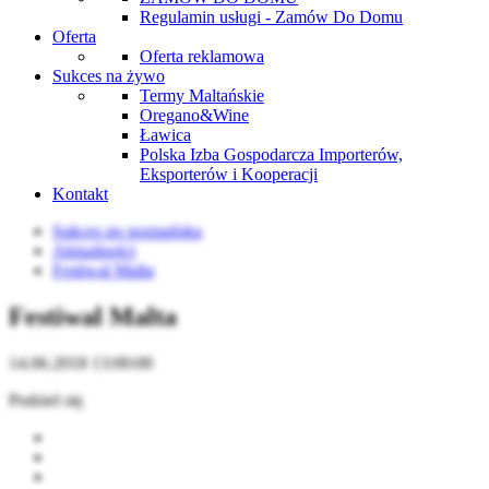
Regulamin usługi - Zamów Do Domu
Oferta
Oferta reklamowa
Sukces na żywo
Termy Maltańskie
Oregano&Wine
Ławica
Polska Izba Gospodarcza Importerów,
Eksporterów i Kooperacji
Kontakt
Sukces po poznańsku
Aktualności
Festiwal Malta
Festiwal Malta
14.06.2018 13:00:00
Podziel się