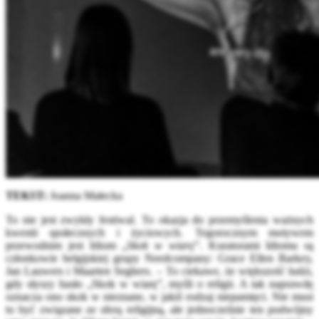
TEKST:
Joanna Małecka
To nie jest zwykły festiwal. To okazja do przemyślenia ważnych
kwestii społecznych i życiowych. Tegorocznym motywem
przewodnim jest
Idiom „
Skok w wiarę
”. Kuratorami Idiomu są
członkowie belgijskiej grupy Needcompany: Grace Ellen Barkey,
Jan Lauwers i Maarten Seghers. – To ciekawe, że większość ludzi,
gdy słyszy hasło „Skok w wiarę”, myśli o religii. A tak naprawdę
oznacza ono skok w nieznane, w jakiś rodzaj niepamięci. Nie musi
to być związane ze sferą religijną, ale jednocześnie ten podwójny