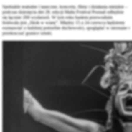
Spektakle teatralne i taneczne, koncerty, filmy i działania miejskie –
podczas dziesięciu dni 28. edycji Malta Festival Poznań odbędzie
się łącznie 200 wydarzeń. W tym roku hasłem przewodnim
festiwalu jest „Skok w wiarę”. Między 15 a 24 czerwca będziemy
rozmawiać o ludzkiej potrzebie duchowości, spoglądać w nieznane i
przekraczać granice sztuki.