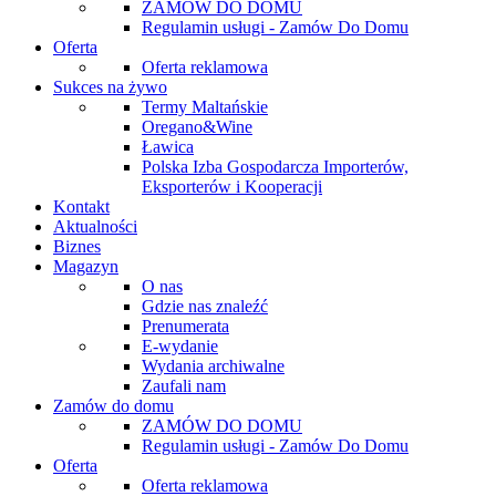
ZAMÓW DO DOMU
Regulamin usługi - Zamów Do Domu
Oferta
Oferta reklamowa
Sukces na żywo
Termy Maltańskie
Oregano&Wine
Ławica
Polska Izba Gospodarcza Importerów,
Eksporterów i Kooperacji
Kontakt
Aktualności
Biznes
Magazyn
O nas
Gdzie nas znaleźć
Prenumerata
E-wydanie
Wydania archiwalne
Zaufali nam
Zamów do domu
ZAMÓW DO DOMU
Regulamin usługi - Zamów Do Domu
Oferta
Oferta reklamowa