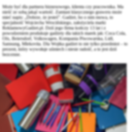
Może być dla partnera biznesowego, klienta czy pracownika. Ma
nieść ze sobą jakąś wartość. Zamiast klasycznego graweru może
mieć napis: „Dobrze, że jesteś”. Gadżet, bo o nim mowa, to
specjalność Wojciecha Wrocińskiego, założyciela marki
ReklamowyGadżet.pl. Dziś jego firma kończy 13 lat i z
powodzeniem produkuje gadżety dla takich marek jak: Coca Cola,
Olx, Beiersdorf, Volkswagen, Kompania Piwowarska, Lidl,
Samsung, Mlekovita. Dla Wojtka gadżet to nie tylko przedmiot – to
prezent, który wywołuje uśmiech i niesie radość, a to jest dziś
bezcenne.