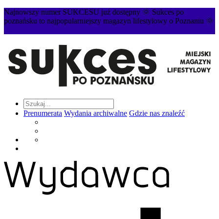
Najnowszy numer SUKCESU już dostępny 🌞 Sukces po
poznańsku to najpopularniejszy magazyn lifestylowy o Poznaniu 🌞
Prenumerata
Wydania archiwalne
Gdzie nas znaleźć