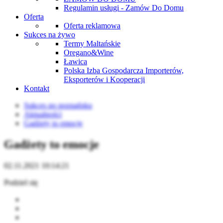
Regulamin usługi - Zamów Do Domu
Oferta
Oferta reklamowa
Sukces na żywo
Termy Maltańskie
Oregano&Wine
Ławica
Polska Izba Gospodarcza Importerów,
Eksporterów i Kooperacji
Kontakt
Sukces po poznańsku
Aktualności
Gadżety to emocje
Gadżety to emocje
02.11.2021 10:14:21
Podziel się