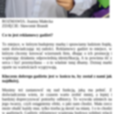
ROZMAWIA: Joanna Małecka
ZDJĘCIE: Sławomir Brandt
Co to jest reklamowy gadżet?
To miejsce, w którym budujemy markę i sprawiamy ludziom frajdę,
sami doświadczając tej radości. Reklamowy gadżet to miejsce, w
którym chcemy kreować wizerunek firm, dbając o ich promocję i
wspierając działania odpowiednią identyfikacją. A ta powinna iść z
serca i być przemyślana – o to właśnie tutaj dbamy. Dzisiaj marki
oparte na wartościach wygrywają.
Kluczem dobrego gadżetu jest w końcu to, by został z nami jak
najdłużej.
Musimy też zastanowić się nad funkcją, jaką ma pełnić. Z
doświadczenia wiem, że czasem warto zrobić mniej, a lepiej i
bardziej doprecyzować potrzeby odbiorcy. To wywoła uśmiech na
jego twarzy, czyli osiągniemy efekt, o jaki nam chodzi. Mała rzecz
może obalić każdy mur, tylko trzeba ją skroić na miarę. I o to chodzi
w gadżetach. Gadżety reklamowe wspierają budowę solidnej relacji