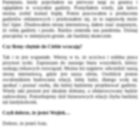
Pamiętam, kiedy pojechałem na pierwsze targi za granicę i
oglądałem te wszystkie gadżety. Pomyślałem wtedy, jak łatwo
można zrobić komuś frajdę. Potem pracowałem u producenta
gadżetów reklamowych i przekonałem się, że to naprawdę może
być fajne. Zbudowałem stronę internetową, dałem znać znajomym,
że robię gadżety i poszło. Bardzo zmieniła nas pandemia. Dzisiaj
pracujemy w mniejszym gronie, ale bardziej skutecznie.
Czy firmy chętnie do Ciebie wracają?
Tak i to jest wspaniałe. Wierzę w to, że uczciwa i solidna praca
przynosi zyski. Zapraszam do naszego biura wszystkich, którzy
szukają ciekawych rozwiązań. Można też najpierw odwiedzić naszą
stronę internetową, gdzie jest nasza oferta. Osobiście jestem
zwolennikiem budowania relacji, lubię ludzi, dlatego wolę się
spotkać i poznać osobę, dla której będziemy projektować gadżety.
Wtedy taki prezent jest idealnie dobrany, a obdarowywany będzie
zadowolony. Potrzebujemy dziś biznesowych relacji chyba bardziej
niż kiedykolwiek.
Czyli dobrze, że jesteś Wojtek…
Dobrze, że jesteś Asiu.