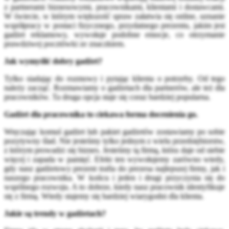
z partnerami biznesowymi, pracownikami, klientami i dostawcami.
W świecie, w którym większość spraw załatwia się online, uznanie
współpracy w postaci fizycznego, przydatnego prezentu, jakim jest
gadżet reklamowy, wywołuje podobne emocje, co otrzymanie
prawdziwej pocztówki ze znaczkiem.
Jak wymyślić dobry gadżet?
Tylko siadając do rozmowy i pytając klienta o potrzeby. Od tego
należy zacząć. Rozmawiamy o gadżetach dla partnerów, ale też dla
pracowników. Ta druga opcja staje się coraz bardziej popularna.
Gadżet dla pracownika to ciekawa forma docenienia go.
Wręczając komuś gadżet lub pakiet gadżetów zostawiamy po sobie
pozytywny ślad. Nie jesteśmy tylko jednym z wielu przedsiębiorstw,
z którym prowadzi się biznes. Jesteśmy tą firmą, która daje od siebie
więcej i zapada w pamięć. Efekt ten wywołujemy zarówno wtedy,
gdy nasz gadżetowy prezent trafia do prezesa najlepszej firmy, jak i
naszego pracownika. W końcu i jeden i drugi przyczynia się do
wspólnego rozwoju. A to dobrze, kiedy nasz pracownik identyfikuje
się z firmą. Wtedy stajemy się bardziej wiarygodni dla klienta.
Jakie są trendy w gadżetach?