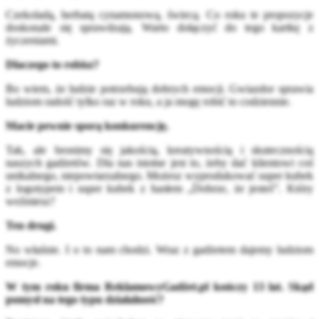
Czekoladą, herbatą cynamonową, świecą. Co roku te propozycje
doskonale się sprawdzają. Warto dołączyć do tego kartkę z
życzeniami.
Dlaczego to robisz?
Bo wiem, że ludzie potrzebują dobrych emocji. Gwiazdor sprawia
ludziom radość tylko raz w roku, a ja mogę robić to codziennie.
Macie pewnie sporą konkurencję.
Tak, ale bronimy się jakością, kreatywnością i skutecznością
naszych gadżetów. Dla nas istotne jest to, żeby dać klientowi coś
unikalnego, niepowtarzalnego. Możesz wyprodukować super kubek
z logotypem i super kubek z hasłem „Dobrze, że jesteś”. Który
weźmiesz?
Ten drugi.
No właśnie. I o to nam chodzi. Wraz z gadżetem dajemy ludziom
emocje.
W tym roku firma ReklamowyGadżet.pl kończy 13 lat. Skąd
pomysł na tego typu działalność?