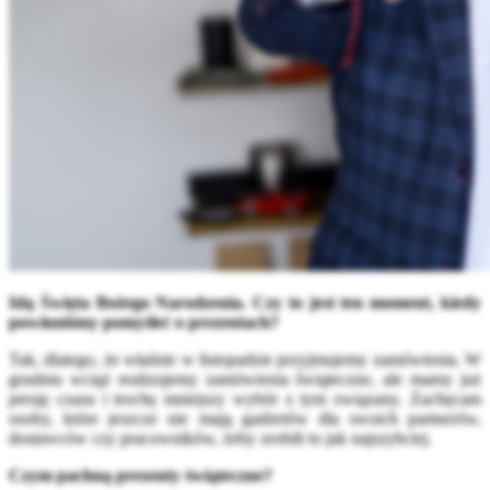
Idą Święta Bożego Narodzenia
.
Czy to jest ten moment, kiedy
powinniśmy pomyśleć o prezentach?
Tak, dlatego, że właśnie w listopadzie przyjmujemy zamówienia. W
grudniu wciąż realizujemy zamówienia świąteczne, ale mamy już
presję czasu i trochę mniejszy wybór z tym związany. Zachęcam
osoby, które jeszcze nie mają gadżetów dla swoich partnerów,
dostawców czy pracowników, żeby zrobili to jak najszybciej.
Czym pachną prezenty świąteczne?