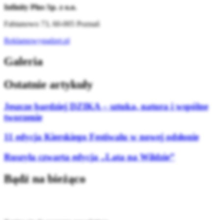
Infinity Plus Sp. z o.o.
Fabianowo 73, 60-005 Poznań
Reklamowygadzet.pl
Galeria
Ostatnie artykuły
Jeszcze bardziej DZIKA – sztuka, natura i wspólne
tworzenie
11 edycja Kierskiego Festiwalu w nowej odsłonie
Ruszyła czwarta edycja „Lata na Wildzie”
Bądź na bieżąco