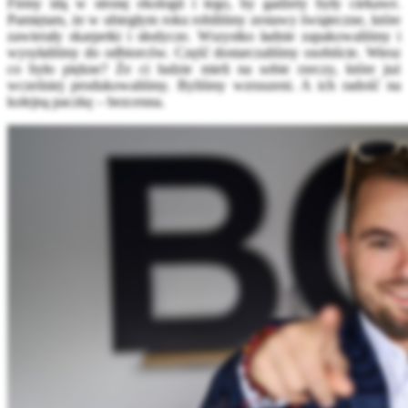
Firmy idą w stronę ekologii i tego, by gadżety były ciekawe.
Pamiętam, że w ubiegłym roku robiliśmy zestawy świąteczne, które
zawierały skarpetki i słodycze. Wszystko ładnie zapakowaliśmy i
wysyłaliśmy do odbiorców. Część dostarczaliśmy osobiście. Wiesz
co było piękne? Że ci ludzie mieli na sobie rzeczy, które już
wcześniej produkowaliśmy. Byliśmy wzruszeni. A ich radość na
kolejną paczkę – bezcenna.