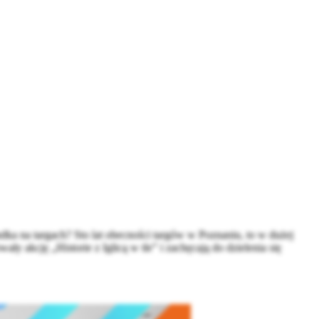
a na targach? Sto lat obecności targów w Poznaniu, to w dużej
y akcję „Historie z Iglicą w tle” i zachęcają do dzielenia się