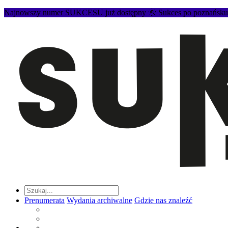
Najnowszy numer SUKCESU już dostępny 🌞 Sukces po poznańsku to
Prenumerata
Wydania archiwalne
Gdzie nas znaleźć