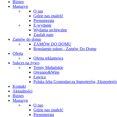
Biznes
Magazyn
O nas
Gdzie nas znaleźć
Prenumerata
E-wydanie
Wydania archiwalne
Zaufali nam
Zamów do domu
ZAMÓW DO DOMU
Regulamin usługi - Zamów Do Domu
Oferta
Oferta reklamowa
Sukces na żywo
Termy Maltańskie
Oregano&Wine
Ławica
Polska Izba Gospodarcza Importerów, Eksporterów
Kontakt
Aktualności
Biznes
Magazyn
O nas
Gdzie nas znaleźć
Prenumerata