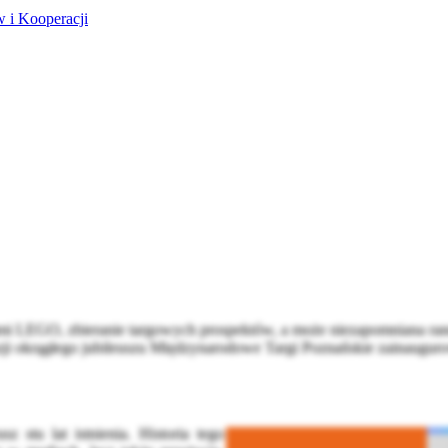
 i Kooperacji
mi LEGO, zbieranie targowych prospektów, a może niezapomniana randk
zji okrągłego jubileuszu Międzynarodowe Targi Poznańskie zainaugurował
stu lat istnienia. Historia tego