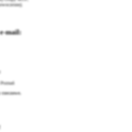
nowoczesnej;
 e-mail:
:
 Poznań
y rzeczowe.
!