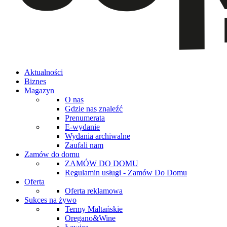
Aktualności
Biznes
Magazyn
O nas
Gdzie nas znaleźć
Prenumerata
E-wydanie
Wydania archiwalne
Zaufali nam
Zamów do domu
ZAMÓW DO DOMU
Regulamin usługi - Zamów Do Domu
Oferta
Oferta reklamowa
Sukces na żywo
Termy Maltańskie
Oregano&Wine