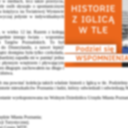
 w mediach, lecz także przeżycia,
le osób słyszało o spontanicznym
ka księżyca na Światowej Wystawie
zazwyczaj jedynie w indywidualnych
h, w wieku 12 lat. Razem z kolegą
zupełnie innego świata – wspomina
h Targów Poznańskich. To był
 do Disneylandu, a nawet lepiej!
trz dostępna była tylko czekolada,
jbardziej zapadła mi w pamięć jedna
, z płynnym wnętrzem i pływającym
 ten długopis zachowałem na długo i
ciństwa.
 ma powstać kolekcja takich właśnie historii z Iglicą w tle. Podziel
istorie mieszkańców Poznania i ludzi, którzy odwiedzali i odwiedzają
zostanie wyeksponowana na Wolnym Dziedzińcu Urzędu Miasta Poznan
ędzie Miasta Poznania;
ji Turystycznej;
nej Grupy MTP;