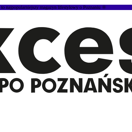
 najpopularniejszy magazyn lifestylowy o Poznaniu 🌞