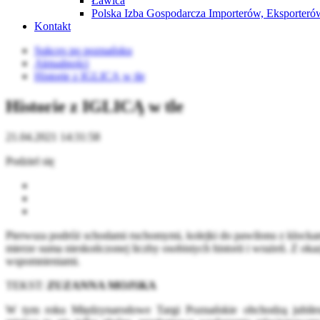
Ławica
Polska Izba Gospodarcza Importerów, Eksporterów
Kontakt
Sukces po poznańsku
Aktualności
Historie z IGLICĄ w tle
Historie z IGLICĄ w tle
21.04.2021 14:31:58
Podziel się
Pierwsza podróż schodami ruchomymi, kolejki do pawilonu z klocka
mierze suma nieskończonej liczby osobistych historii i wrażeń. Z oka
wspomnieniami.
TEKST:
ZUZANNA MOJSKA
W tym roku Międzynarodowe Targi Poznańskie obchodzą jubileusz 