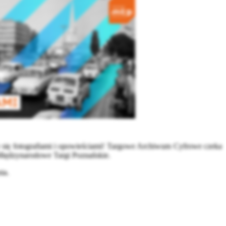
my się fotografiami i opowieściami! Targowe Archiwum Cyfrowe czeka
 Międzynarodowe Targi Poznańskie.
ia.