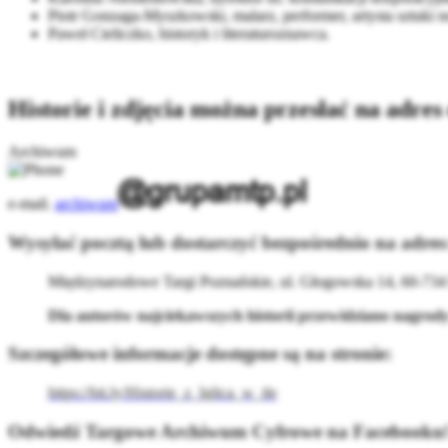
Piotr Gonzaga-Myszkowski, malarz, performer, artysta sztuki 
Paweł Cieliczko, historyk i literaturoznawca.
Historie i zdjęcia można przesłać na adres
Archiwum
e-mail.
archiwum
Wysyłać pocztą lub dostarczyć bezpośrednio na adres
Międzynarodowe Targi Poznańskie, ul. Głogowska 14, 60-734
Dla autorów najciekawszych historii przewidziano nagrod
Szczegółowe informacje dostępne są na stronie:
https://bit.ly/Historie_z_Iglica_w_tle
Odwiedź Targowe Archiwum Cyfrowe na Facebooku