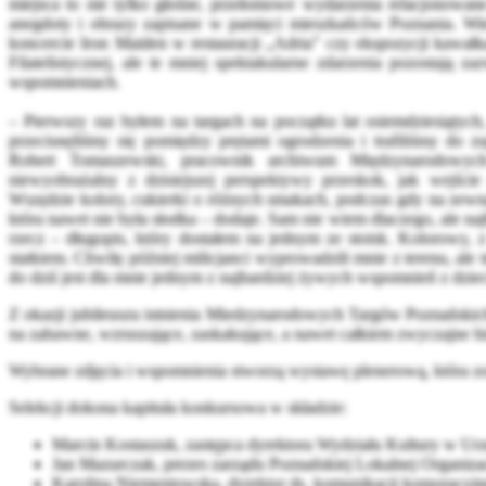
miejsca to nie tylko głośne, przełomowe wydarzenia relacjonowane
anegdoty i obrazy zapisane w pamięci mieszkańców Poznania. Wie
koncercie Iron Maiden w restauracji „Adria” czy ekspozycji kawał
Filatelistycznej, ale te mniej spektakularne zdarzenia pozostają 
wspomnieniach.
– Pierwszy raz byłem na targach na początku lat osiemdziesiątyc
przecisnęliśmy się pomiędzy prętami ogrodzenia i trafiliśmy do 
Robert Tomaszewski, pracownik archiwum Międzynarodowyc
niewyobrażalny z dzisiejszej perspektywy przeskok, jak wejście
Wszędzie kolory, cukierki o różnych smakach, podczas gdy na zewną
która nawet nie była słodka – dodaje. Sam nie wiem dlaczego, ale na
rzecz – długopis, który dostałem na jednym ze stoisk. Kolorowy
statkiem. Chwilę później milicjanci wyprowadzili mnie z terenu, ale
do dziś jest dla mnie jednym z najbardziej żywych wspomnień z dzie
Z okazji jubileuszu istnienia Miedzynarodowych Targów Poznańskich
na zabawne, wzruszające, zaskakujące, a nawet całkiem zwyczajne h
Wybrane zdjęcia i wspomnienia stworzą wystawę plenerową, która 
Selekcji dokona kapituła konkursowa w składzie:
Marcin Kostaszuk, zastępca dyrektora Wydziału Kultury w Urz
Jan Mazurczak, prezes zarządu Poznańskiej Lokalnej Organizac
Karolina Niementowska, dyrektor ds. komunikacji korporacyj