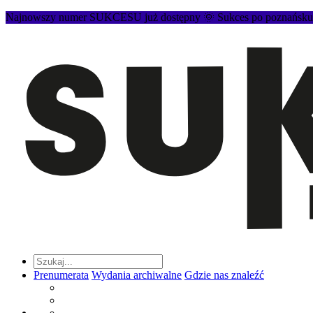
Najnowszy numer SUKCESU już dostępny 🌞 Sukces po poznańsku to
Prenumerata
Wydania archiwalne
Gdzie nas znaleźć