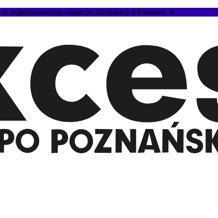
 najpopularniejszy magazyn lifestylowy o Poznaniu 🌞