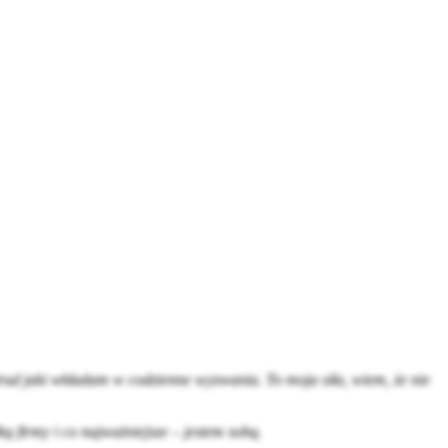
 trud jaki wkładam w codzienne wyzwania. To moja siła, wiem, że nie
firmy i co najważniejsze – jestem sobą.