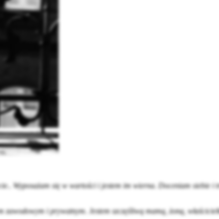
ycie.. Wyposażam się w wartości i jestem im wierna. Doceniam siebie i
 zawodowym i prywatnym. Jestem szczęśliwą mamą, żoną, właścicielką 