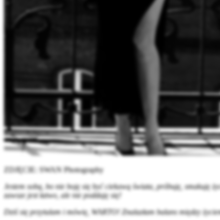
ZDJĘCIE: SWAN Photography
Jestem sobą, bo nie boję się być ciekawą świata, próbuję, smakuję ż
zawsze jest łatwo, ale nie poddaję się!
Dziś się przytulam i mówię, WARTO! Znalazłam balans między życiem