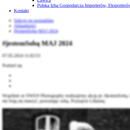
Ławica
Polska Izba Gospodarcza Importerów, Eksporterów
Kontakt
Sukces po poznańsku
Aktualności
#jestemSobą MAJ 2024
#jestemSobą MAJ 2024
07.05.2024 11:02:53
Podziel się
Wspólnie ze SWAN Photography realizujemy akcję pt. #jestemSobą. Ka
nie boją się marzyć, pozostając sobą. Poznajcie Liliannę.