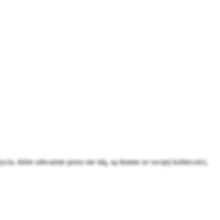
ia, które odważnie przez nie idą, są dumne ze swojej kobiecości,