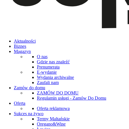
Aktualności
Biznes
Magazyn
O nas
Gdzie nas znaleźć
Prenumerata
E-wydanie
Wydania archiwalne
Zaufali nam
Zamów do domu
ZAMÓW DO DOMU
Regulamin usługi - Zamów Do Domu
Oferta
Oferta reklamowa
Sukces na żywo
Termy Maltańskie
Oregano&Wine