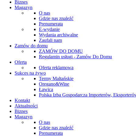
Biznes
Magazyn
O nas
Gdzie nas znaleźć
Prenumerata
E-wydanie
Wydania archiwalne
Zaufali nam
Zamów do domu
ZAMÓW DO DOMU
Regulamin usługi - Zamów Do Domu
Oferta
Oferta reklamowa
Sukces na żywo
Termy Maltańskie
Oregano&Wine
Ławica
Polska Izba Gospodarcza Importerów, Eksporterów
Kontakt
Aktualności
Biznes
Magazyn
O nas
Gdzie nas znaleźć
Prenumerata