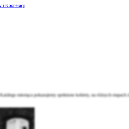
 i Kooperacji
żdego miesiąca pokazujemy spełnione kobiety, na różnych etapach życ