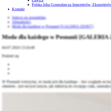
Ławica
Polska Izba Gospodarcza Importerów, Eksporterów
Kontakt
Sukces po poznańsku
Aktualności
Moda dla każdego w Posnanii [GALERIA ZDJĘĆ]
Moda dla każdego w Posnanii [GALERIA
04.07.2024 13:24:40
Podziel się
W Posnanii wierzymy, że moda jest dla każdego – bez względu na ksz
zdaniem - jest niczym innym, jak miłością do swojego ciała, samoakc