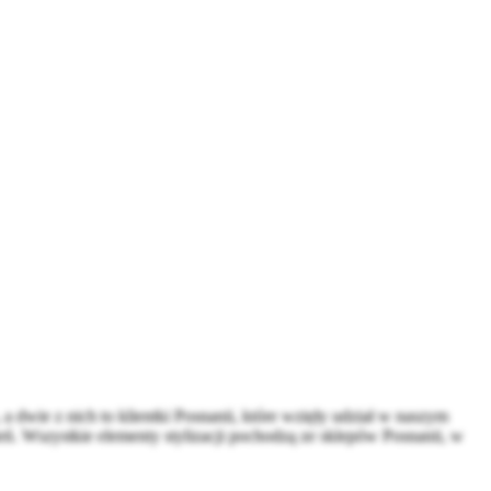
 dwie z nich to klientki Posnanii, które wzięły udział w naszym
eń. Wszystkie elementy stylizacji pochodzą ze sklepów Posnanii, w