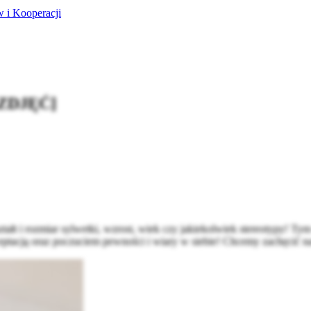
 i Kooperacji
 ZDJĘĆ]
tałt i rozmiar sylwetki, wzrost, wiek czy jakiekolwiek stereotypy! T
eptacją oraz poczuciem pewności i wiary w siebie! Chcemy zachęcić nas