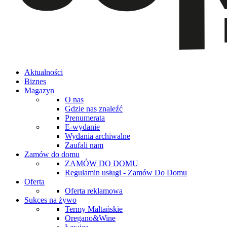
Aktualności
Biznes
Magazyn
O nas
Gdzie nas znaleźć
Prenumerata
E-wydanie
Wydania archiwalne
Zaufali nam
Zamów do domu
ZAMÓW DO DOMU
Regulamin usługi - Zamów Do Domu
Oferta
Oferta reklamowa
Sukces na żywo
Termy Maltańskie
Oregano&Wine