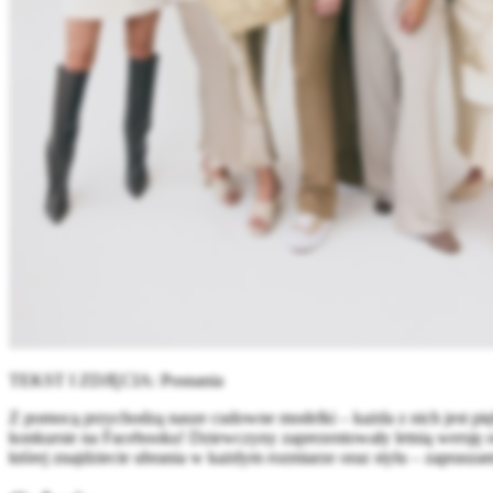
TEKST I ZDJĘCIA: Posnania
Z pomocą przychodzą nasze cudowne modelki – każda z nich jest piękn
konkursie na Facebooku! Dziewczyny zaprezentowały letnią wersję ou
której znajdziecie ubrania w każdym rozmiarze oraz stylu – zaprasz