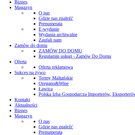
Biznes
Magazyn
O nas
Gdzie nas znaleźć
Prenumerata
E-wydanie
Wydania archiwalne
Zaufali nam
Zamów do domu
ZAMÓW DO DOMU
Regulamin usługi - Zamów Do Domu
Oferta
Oferta reklamowa
Sukces na żywo
Termy Maltańskie
Oregano&Wine
Ławica
Polska Izba Gospodarcza Importerów, Eksporterów
Kontakt
Aktualności
Biznes
Magazyn
O nas
Gdzie nas znaleźć
Prenumerata