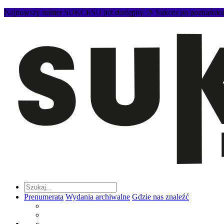
Najnowszy numer SUKCESU już dostępny 🌞 Sukces po poznańsku to
Prenumerata
Wydania archiwalne
Gdzie nas znaleźć