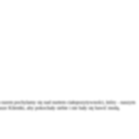
ym razem pochylamy się nad nurtem ciałopozytywności, który - naszym
ze Klientki, aby pokochały siebie i nie bały się bawić modą.