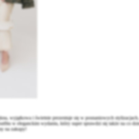
a, wyjątkowa i świetnie prezentuje się w posnaniowych stylizacjach, a
tfitu w eleganckim wydaniu, który super sprawdzi się także na co dzi
amy na zakupy!