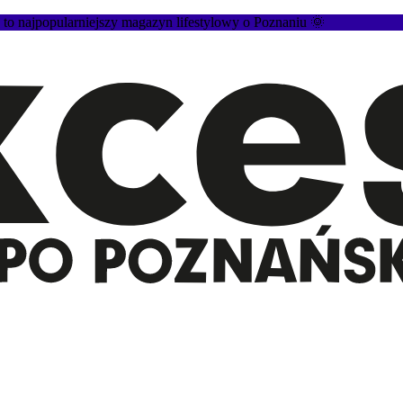
 najpopularniejszy magazyn lifestylowy o Poznaniu 🌞