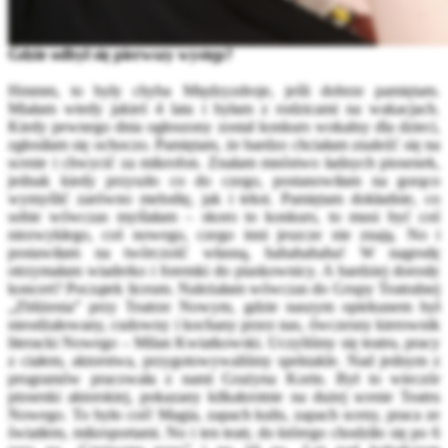
Gdzie odbył się pierwszy występ?
Hmmm, to były chyba Międzyzdroje, jeśli dobrze pamiętam.
Miałam wtedy jakieś 4 lata i byłam z rodzicami na wakacjach.
Kiedy pewnego dnia ogłoszony został konkurs wokalny dla dzieci,
zgłosiłam się ochoczo. Pamiętam, że bardzo chciałam znaleźć się na
scenie i chwycić za mikrofon. Znałam mnóstwo ładnych piosenek,
jednak kiedy przyszło co do czego, postanowiłam na gorąco
wymyślić zarówno melodię, jak i tekst. Pamiętam dokładnie, co
sobie wówczas myślałam – skoro to konkurs, to musi być coś
niezwykłego, coś nowego, czego inni jeszcze nie znają. No i
postawiłam na twórczość własną, hahahahaha! W nagrodę
otrzymałam wiaderko i foremki do piaskownicy. A bardziej dorosły
koncert? Początek liceum. Należałam wówczas do Grupy Teatralnej
„Zbliżenia” przy Teatrze Nowym, gdzie naszym opiekunem był
nieodżałowany, cudowny i kochany przez nas, ówczesny kierownik
literacki Nowego – Milan Kwiatkowski. Uczyliśmy się teatru, pracy
z ciałem, aktorstwa, przygotowywaliśmy spektakle. Nad jednym z
programów pracowała z nami Grażyna Korin. Był to wieczór
piosenki aktorskiej, pokazany kilkakrotnie na dużej scenie Teatru
Nowego. To było coś! Magia, zapach kulis, zapach sceny, praca ze
światłem, mikroportami. No i ten teatr, do którego chodziło się po 6