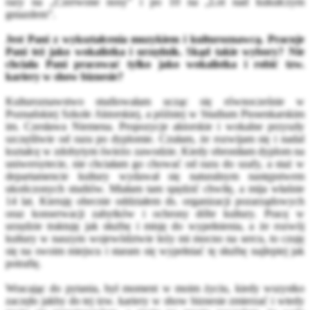
razy na „Czerwone nosy” i po 10 na „Lot nad kukułczym
gniazdem”.
Jest Pani z wykształcenia muzykiem i kulturoznawcą. Pracuje
Pani też jako wokalistka i urzędnik. Skąd takie wybory? Nie
chciała Pani pracować tylko jako wokalistka i robić tzw.
kariery w show biznesie?
Kulturoznawstwo studiowałam ucząc się równocześnie w
Poznańskiej Szkole Aktorskiej, a później w Studium Piosenkarskim
im. Czesława Niemena. Propozycje aktorskie i wokalne przyszły
szczęśliwie od razu po dyplomie. Czułam, że rozwijam się i nadal
kształcę w zdobytym świeżo zawodzie. Kiedy obroniłam dyplom na
uniwersytecie, nie chciałam go chować od razu do szafy, a staż w
departamencie kultury wydawał się naturalnym następstwem
ukończonych studiów. Miałam tam spędzić chwilę, a mija właśnie
14 lat. Kieruję obecnie oddziałem ds. organizacji pozarządowych
oraz konserwacji zabytków i ochrony dóbr kultury. Pracę w
urzędzie traktuję jak służbę i misję do wypełnienia, a że rozwój
kultury w naszym województwie leży mi mocno na sercu, to czuję
się na swoim miejscu i staram się wypełniać tę służbę najlepiej jak
potrafię.
Wracając do pytania, był moment w moim życiu, kiedy wszystko
zaczęło jakby do tej tzw. kariery w show biznesie zmierzać i wtedy