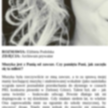
ROZMAWIA:
Elżbieta Podolska
ZDJĘCIA:
Archiwum prywatne
Muzyka jest z Panią od zawsze. Czy pamięta Pani, jak zaczęła
się ta miłość?
Muzyka była rzeczywiście ze mną zawsze, a to za sprawą mojej
mamy kochającej muzykę i utalentowanej wokalnie (jako nastolatka
wygrała nawet poznańskie przesłuchania do słynnego w czasach
PRL konkursu piosenki w Zielonej Górze). Talent był, ale – jak
sama twierdzi – brakowało odwagi. Pewnie dlatego tak mi
dopingowała w tej dziedzinie. Gdy miałam siedem lat, to właśnie
Ona zaprowadziła mnie na egzamin do szkoły muzycznej, by
otworzyć drogę. Nigdy mnie jednak do muzyki nie zmuszała,