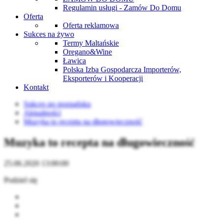
Regulamin usługi - Zamów Do Domu
Oferta
Oferta reklamowa
Sukces na żywo
Termy Maltańskie
Oregano&Wine
Ławica
Polska Izba Gospodarcza Importerów,
Eksporterów i Kooperacji
Kontakt
Sukces po poznańsku
Aktualności
Muzyka to recepta na długowieczność
Muzyka to recepta na długowieczność
25.06.2020 13:00:00
Podziel się