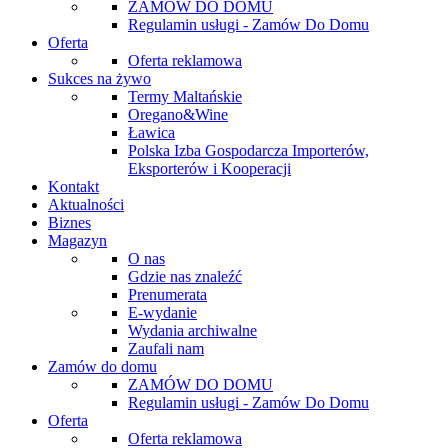
ZAMÓW DO DOMU
Regulamin usługi - Zamów Do Domu
Oferta
Oferta reklamowa
Sukces na żywo
Termy Maltańskie
Oregano&Wine
Ławica
Polska Izba Gospodarcza Importerów,
Eksporterów i Kooperacji
Kontakt
Aktualności
Biznes
Magazyn
O nas
Gdzie nas znaleźć
Prenumerata
E-wydanie
Wydania archiwalne
Zaufali nam
Zamów do domu
ZAMÓW DO DOMU
Regulamin usługi - Zamów Do Domu
Oferta
Oferta reklamowa