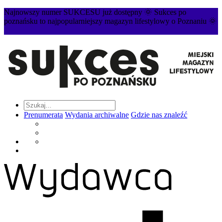
Najnowszy numer SUKCESU już dostępny 🌞 Sukces po
poznańsku to najpopularniejszy magazyn lifestylowy o Poznaniu 🌞
Prenumerata
Wydania archiwalne
Gdzie nas znaleźć