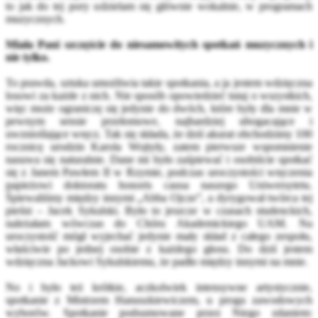
to jak do tej pory udzielam się głównie wokalnie, w programach
muzycznych.
Miała Pani szczęście do niesamowitych spotkań muzycznych i
nie tylko.
To prawda, sztuka umożliwia takie spotkania, a ja jestem wdzięczna
losowi za każde z nich. Nie sposób opowiedzieć tutaj o wszystkich,
więc może ograniczę się jedynie do dwóch, które były dla mnie w
pewnym sensie przełomowe, najbardziej ubogacające i
uwznioślające wręcz. Tak się składa, że dziś akurat obchodzimy 100
rocznicę urodzin Karola Wojtyły, zatem pierwsze wspomnienie
nasuwa się naturalnie. Dane mi było zaśpiewać i osobiście spotkać
się z Janem Pawłem II w Rzymie, podczas uroczystości wręczenia
papieżowi doktoratu honoris causa naszego Uniwersytetu.
Śpiewaliśmy między innymi „Abba Ojcze”, a dyrygował twórca tej
pieśni – Jacek Sykulski. Było to jeszcze w czasach studenckich,
należałam wówczas do Chóru Akademickiego UAM. Na
uroczystość mógł wyjechać jedynie mały skład z całego zespołu,
właściwie po jednej osobie z każdego głosu. Do dziś jestem
wdzięczna Jackowi Sykulskiemu, że padło między innymi na mnie.
No i było też krótkie, aczkolwiek intensywne artystycznie,
spotkanie z Mistrzem Hanuszkiewiczem, u progu zawodowych
wyborów. Spotkanie podsumowane przez Niego zdaniem: