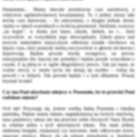
Hmmmmm… Mamy obecnie przedziwny czas narodowej, a
właściwie ogólnoświatowej kwarantanny. To z jednej strony taki
trochę czas darowany – bo zatrzymany, z drugiej jednak strony
ciężko w takich warunkach o twórczą przestrzeń. Siedzimy wszyscy
„na kupie”, w domu jest biuro, szkoła, żłobek, no i… dom
oczywiście, ze wszystkimi jego obowiązkami. Zatem praca nad
nowym materiałem muzycznym odłożona została chwilowo na
lepszy czas, choć pomysły siedzą rzeczywiście w głowie od dawna i
dojrzewają. Będzie pewnie trochę swingowo, na pewno
emocjonalnie (bo inaczej nie potrafię) i będzie przede wszystkim o
czymś. Z tą płytą to w ogóle długofalowy proces. Tak już mam, że
ważne rzeczy w moim życiu nie dzieją się szybko – rodzą się
powoli i w bólach. Tak pewnie będzie i z tym albumem. Proszę
trzymać kciuki!
Czy ma Pani ukochane miejsca w Poznaniu, bo to przecież Pani
rodzinne miasto?
Och tak! Przyznaję się, jestem wielką fanką Poznania i lokalną
patriotką. Piękne mamy miasto, najpiękniejszą na świecie starówkę,
nasz pastelowy ratusz nie ma przecież sobie równych! Stary Rynek
to właśnie jedno z tych ukochanych miejsc. Nie mam jednej,
ulubionej knajpki, restauracji czy kawiarni, stale odkrywam nowe,
smaczne miejsca. Marzy mi się własne mieszkanie w domkach