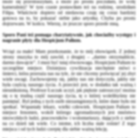
może się przestraszyłam, a może po prostu poczułam, że wolę
kameralniej? W tym czasie postawiłam też na rodzinę, urodziłam
Filipa. Właściwie dopiero od niedawna czuję się coraz bardziej
gotowa na to, by pokazać siebie jako artystkę. Chyba po prostu
dojrzewam. W końcu. Wierzę, że jeszcze sporo przede mną.
Sporo Pani też pomaga charytatywnie, jak chociażby występy i
nagranie płyty dla Hospicjum Palium.
Wciąż za mało! Mam przekonanie, że to mój obowiązek. Z jednej
strony muzyka to mój zawód, z drugiej – „darmo otrzymaliście,
darmo dawajcie”. I musi być tutaj równowaga. Hospicjum Palium to
szczególne miejsce. Dzisiejsza cywilizacja niechętnie mówi o
śmierci, która przeraża nas na tyle, że nie chcemy poświęcać jej zbyt
wiele uwagi. Zachowujemy się, jakby nas nie dotyczyła, jakby nie
była częścią naszego życia. A przecież jest, w dodatku tak ważną i
nieuniknioną. Profesor Łuczak uczył, jak pięknie zatroszczyć można
się o tę trudną część naszego życia, tę o której wolelibyśmy nie
pamiętać. Był jedną z tych osób niezastąpionych, które dane było mi
spotkać. Wspaniały lekarz, wielki człowiek. Hospicjum Palium to
miejsce fenomen, wokół którego zgromadzonych jest mnóstwo
niezwykłych ludzi, pracowników i wolontariuszy, dających z siebie
na co dzień tak wiele. Co istotne, ich liczba stale rośnie! Z tego
miejsca i od tych ludzi czerpię dla siebie ważną lekcję.