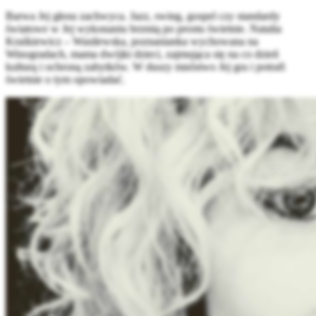
Barwa Jej głosu zachwyca. Jazz, swing, gospel czy standardy
światowe w Jej wykonaniu brzmią po prostu świetnie. Natalia
Kraśkiewicz – Wasilewska, poznanianka wychowana na
Winogradach, mama dwójki dzieci, zajmująca się na co dzień
kulturą i ochroną zabytków. W duszy mnóstwo Jej gra i potrafi
świetnie o tym opowiadać.