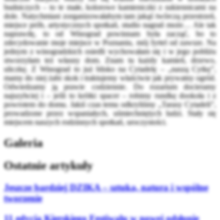
budniczych – to te małe, kolorowe kamieniczki z sukiennicami na
dole. Natychmiast zorganizowałabym tam jakąś twórczą przestrzeń,
miejsce prób, artystycznych spotkań, studio nagrań może… Ale tak
naprawdę, to od Winograd powinnam była zacząć, bo to
zdecydowanie moje miejsce w Poznaniu, mój fyrtel od zawsze. Na
jednym z winogradzkich osiedli wychowałam się i w jego pobliżu
stworzyłam też własny dom. Znam tu każdy kamień, drzewo,
uliczkę. Z Winograd to już blisko na Cytadelę – „naszą Cytkę”,
mamy do niej żabi skok i traktujemy właściwie jak prywatny ogród.
Odwiedzamy ją prawie codziennie. Do rozarium docieramy
najszybciej i – jeśli to krótki spacer – robimy rundkę dookoła i z
powrotem do domu. Jakiś czas temu odkryliśmy „Tarasy Cytadeli”,
prowadzone przez wspaniałych, uśmiechniętych ludzi. Stały się
miejscem naszych rodzinnych spotkań, uroczystości.
Galeria
Ostatnie artykuły
Jeszcze bardziej DZIKA – sztuka, natura i wspólne
tworzenie
11 edycja Kierskiego Festiwalu w nowej odsłonie