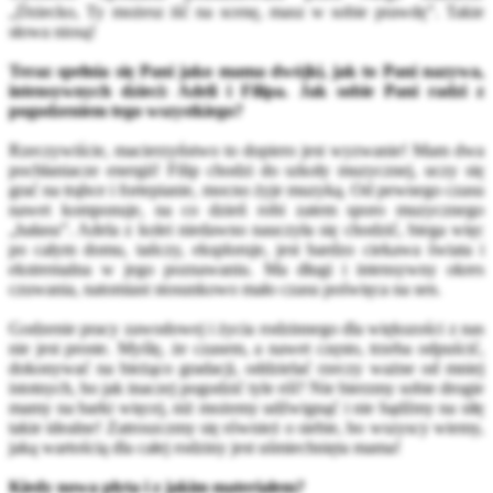
„Dziecko, Ty możesz iść na scenę, masz w sobie prawdę”. Takie
słowa niosą!
Teraz spełnia się Pani jako mama dwójki, jak to Pani nazywa,
intensywnych dzieci: Adeli i Filipa. Jak sobie Pani radzi z
pogodzeniem tego wszystkiego?
Rzeczywiście, macierzyństwo to dopiero jest wyzwanie! Mam dwa
pochłaniacze energii! Filip chodzi do szkoły muzycznej, uczy się
grać na trąbce i fortepianie, mocno żyje muzyką. Od pewnego czasu
nawet komponuje, na co dzień robi zatem sporo muzycznego
„hałasu”. Adela z kolei niedawno nauczyła się chodzić, biega więc
po całym domu, tańczy, eksploruje, jest bardzo ciekawa świata i
ekstremalna w jego poznawaniu. Ma długi i intensywny okres
czuwania, natomiast stosunkowo mało czasu poświęca na sen.
Godzenie pracy zawodowej i życia rodzinnego dla większości z nas
nie jest proste. Myślę, że czasem, a nawet często, trzeba odpuścić,
dokonywać na bieżąco gradacji, oddzielać rzeczy ważne od mniej
istotnych, bo jak inaczej pogodzić tyle ról? Nie bierzmy sobie drogie
mamy na barki więcej, niż możemy udźwignąć i nie bądźmy na siłę
takie idealne! Zatroszczmy się również o siebie, bo wszyscy wiemy,
jaką wartością dla całej rodziny jest uśmiechnięta mama!
Kiedy nowa płyta i z jakim materiałem?