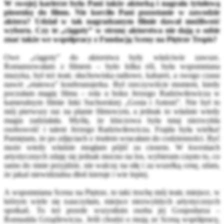
W swojej karierze była Pani także aktorką i nagrała tytułową
piosenkę do filmu. Nie korciło Pani pozostanie w zawodzie
aktora? Udział w tak nagradzanym filmie dawał możliwość
wyboru. Czy te „ciągoty” w stronę aktorstwa nie dają o sobie
znać także we współpracy z Fundacją Sceny na Piętrze Tespis?
Owe „ciągoty” do aktorstwa były właściwie zawsze.
Romansowałam z filmem – było kilka ról, była wspomniana
muzyka, był też teatr, słuchowiska radiowe, kabaret, a swego czasu
nawet „etatowa” konferansjerka. Był rzeczywiście moment, kiedy
poczułam magię filmu – rola u boku Jerzego Radziwiłowicza w
kameralnym filmie Inki Suchorskiej „Gosia i Antoni”. Nie był to
mój pierwszy raz na planie filmowym, a jednak to właśnie wtedy
magia zadziałała. Myślę, że kluczowa była tutaj niezwykła
osobowość i talent Jerzego Radziwiłowicza. Frajda była wielka!
Pamiętam, że po zdjęciach z trudem wracałam do codzienności. Być
może wtedy właśnie mogłam pójść za ciosem. W kwestiach
artystycznych zdaję się jednak mocno na los, wybieram często to, co
samo do mnie przyjdzie, nie walczę na siłę i za wszelką cenę, ufam,
że jakaś niewidzialna dłoń kieruje i wie lepiej.
A wspomniana Scena na Piętrze, to taki trochę mój teatr, miejsce, w
którym wiele się nauczyłam, miejsce niezwykłych artystycznych
spotkań. To też przede wszystkim osoba jej Gospodarza –
Romualda Grząślewicza. Jeśli chodzi o moją ze Sceną współpracę,