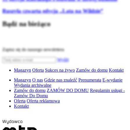
Ruszyła czwarta edycja „Lata na Wildzie”
Bądź na bieżąco
Zapisz się do naszego newslettera
Wyślij
Magazyn
Oferta
Sukces na żywo
Zamów do domu
Kontakt
Magazyn
O nas
Gdzie nas znaleźć
Prenumerata
E-wydanie
Wydania archiwalne
Zamów do domu
ZAMÓW DO DOMU
Regulamin usługi -
Zamów Do Domu
Oferta
Oferta reklamowa
Kontakt