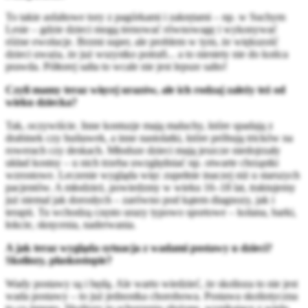
To takie asfaltowe tory z pagórkami i zakrętami – np. w Suchym
Lesie – gdzie dzieci mogą trenować równowagę i wykonywać
różne ewolucje. Brzmi super, ale problem w tym, że większość
dzieci uważa, że już wszystko potrafi... a to niestety nie do końca
prawda. Półtorej salta to wcale nie jest lepsze salto!
Czyli mamy teraz więcej urazów, ale ich rodzaj zależy też od
wieku dziecka?
Tak, oczywiście. Inne kontuzje mają maluchy, które spadają z
drabinek czy huśtawek, a inne nastolatki, które próbują tricków na
rowerach czy deskach. Młodsze dzieci mają jeszcze niedojrzały
układ kostny – u nich trzeba uwzględniać np. otwarte chrząstki
wzrostowe. Leczenie wygląda więc zupełnie inaczej niż u starszych
pacjentów. A młodzież, powiedzmy w wieku 16–18 lat, traktujemy
już niemal jak dorosłych – zarówno pod kątem diagnozy, jak i
terapii. Tu wchodzą często urazy typowo sportowe – kolana, barki,
łokcie, skręcenia, naderwania.
A jak teraz wygląda sytuacja z wadami postawy u dzieci?
Skoliozy, płaskostopie?
Wady postawy są i będą. Ale warto wiedzieć, że skolioza to nie jest
wada postawy – to już jednostka chorobowa. Postawa skoliotyczna