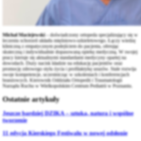
Michał Maciejewski
– doświadczony ortopeda specjalizujący się w
leczeniu schorzeń układu mięśniowo-szkieletowego. Łączy wiedzę
kliniczną z empatycznym podejściem do pacjenta, oferując
skuteczną i indywidualnie dopasowaną opiekę medyczną. W swojej
pracy kieruje się aktualnymi standardami medycyny opartej na
dowodach. Duży nacisk kładzie na edukację pacjentów oraz
promocję zdrowego stylu życia i profilaktykę urazów. Stale rozwija
swoje kompetencje, uczestnicząc w szkoleniach i konferencjach
branżowych. Kierownik Oddziału Ortopedii i Traumatologii
Narządu Ruchu w Wielkopolskim Centrum Pediatrii w Poznaniu.
Ostatnie artykuły
Jeszcze bardziej DZIKA – sztuka, natura i wspólne
tworzenie
11 edycja Kierskiego Festiwalu w nowej odsłonie