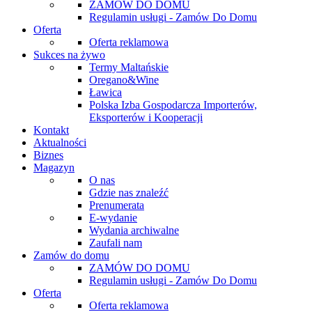
ZAMÓW DO DOMU
Regulamin usługi - Zamów Do Domu
Oferta
Oferta reklamowa
Sukces na żywo
Termy Maltańskie
Oregano&Wine
Ławica
Polska Izba Gospodarcza Importerów,
Eksporterów i Kooperacji
Kontakt
Aktualności
Biznes
Magazyn
O nas
Gdzie nas znaleźć
Prenumerata
E-wydanie
Wydania archiwalne
Zaufali nam
Zamów do domu
ZAMÓW DO DOMU
Regulamin usługi - Zamów Do Domu
Oferta
Oferta reklamowa