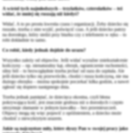
A wśród tych najmłodszych – trzylatków, czterolatków – też
widać, że mniej się ruszają niż kiedyś?
Widać. A to po prostu kwestia czasu i organizacji. Żeby dziecko się
ruszało, trzeba z nim wyjść, poświęcić czas. A jeśli dziecko patrzy
na dorosłego, który siedzi przy biurku czy z telefonem w ręku – to
robi dokładnie to samo.
Co robić, kiedy jednak dojdzie do urazu?
Wszystko zależy od objawów. Jeśli widać wyraźne zniekształcenie
kończyny – np. nienaturalny kąt, obrzęk, ograniczenie ruchomości,
silny ból – to bezwzględnie trzeba jechać od razu do szpitala. Ale
jeśli dziecko tylko się przewróciło, chodzi i rusza kończyną, nie ma
dużego obrzęku – można spokojnie poczekać kilka godzin, a nawet
zgłosić się dopiero następnego dnia.
Trzeba jednak pamiętać, że dziecięca okostna, czyli błona
pokrywająca kość, jest znacznie grubsza niż u dorosłych i często
utrzymuje złamanie w jednym kawałku – bez przemieszczeń.
Objawy mogą się więc pojawić z opóźnieniem, a dziecko może
chodzić z niewykrytym urazem.
Jakie są najczęstsze mity, które słyszy Pan w swojej pracy jako