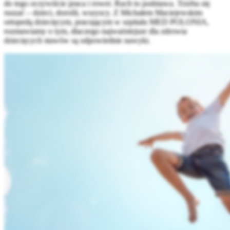
do tego oczywiście praca i rower. Ruch to podstawa. Trzeba się
ruszać – dzieci, dorośli, wszyscy. Z Michałem Maciejewskim
ortopedą dziecięcym, pracującym w szpitalu MED POLONIA,
rozmawiamy o tym, dlaczego najważniejsze dla zdrowia
dziecięcych stawów są odpowiednie nawyki.