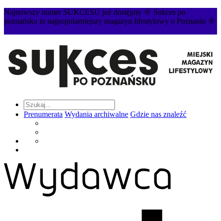
Najnowszy numer SUKCESU już dostępny 🌞 Sukces po
poznańsku to najpopularniejszy magazyn lifestylowy o Poznaniu 🌞
Prenumerata
Wydania archiwalne
Gdzie nas znaleźć