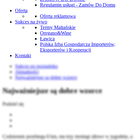
Regulamin usługi - Zamów Do Domu
Oferta
Oferta reklamowa
Sukces na żywo
Termy Maltańskie
Oregano&Wine
Ławica
Polska Izba Gospodarcza Importerów,
Eksporterów i Kooperacji
Kontakt
Sukces po poznańsku
Aktualności
Najważniejsze są dobre wzorce
Najważniejsze są dobre wzorce
Podziel się
Codziennie przebiega 8 km, ma trzy treningi siłowe w tygodniu, a