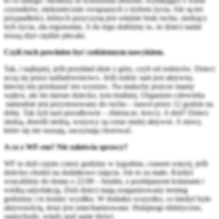
to co innego. Skoliozy to schorzenia złożone, wynikające z wielu
czynników, niekoniecznie związanych z trybem życia. Ale są też
przypadłości, których przyczyną jest właśnie brak ruchu, siedzący
tryb życia, zła ergonomia. A do tego dołóżmy to, że dzieci nadal
noszą zbyt ciężkie plecaki.
Czyli ruch powinien być codziennym nawykiem.
Tak, i najlepiej, jeśli przykład idzie z góry, czyli od rodziców. Dzieci
uczą się przez naśladownictwo. Jeśli rodzic sam jest aktywny,
łatwiej mu przekazać ten wzorzec. Na maluchy jeszcze mamy
wpływ, ale im starsze dziecko, tym trudniej. Organizm człowieka
naturalnie jest przystosowany do ruchu – nawet przez 12 godzin na
dobę. Tak żyli nasi przodkowie – zbieracze, łowcy. A dziś? Dzieci
siedzą, dorośli siedzą, wszyscy są coraz mniej aktywni. A stawy,
które się nie ruszają, zaczynają chorować.
A co z WF-em? Nie załatwia sprawy?
WF to dziś często cztery godziny w tygodniu, czasem więcej, jeśli
dziecko chodzi na dodatkowe zajęcia. Ale to za mało. Kiedyś
wracaliśmy do domu o 22:00 – brudni, z poobijanymi kolanami i
wielką satysfakcją. Dziś dzieci mają zorganizowany trening
godzinny i to koniec wysiłku. W dodatku wszystko, co kiedyś było
aktywnością, teraz jest zmechanizowane. Hulajnogi elektryczne,
samochody, windy pod same drzwi.