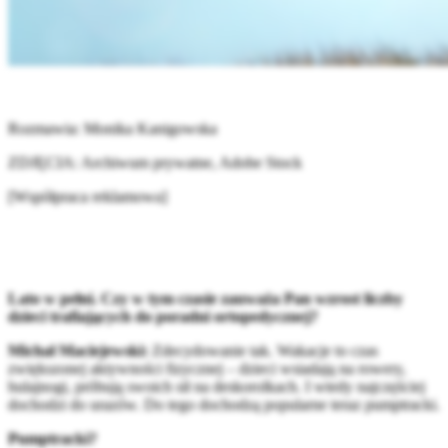
Rozmawia: Monika Kanigowska
ZDJĘCIA: Archiwum prywatne, Adobe Stock
[Współpraca reklamowa]
Lato w pełni. Czy w tym czasie zauważa Pan wzrost liczby
dzieci trafiających do poradni ortopedycznej?
Michał Maciejewski:
Zdecydowanie tak. Wakacje to czas
zwiększonej aktywności fizycznej – dzieci wsiadają na rowery,
hulajnogi, próbują swoich sił na deskorolkach. I wtedy najczęściej
dochodzi do urazów. Do tego dochodzą popularne teraz pumptracki.
Pumptracki?