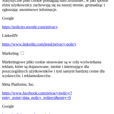
Statystyczne pliki cookie pomagają nam zrozumieć, w jaki sposób
różni użytkownicy zachowują się na naszej stronie, gromadząc i
zgłaszając anonimowe informacje.
Google
https://policies.google.com/privacy
LinkedIN
https://www.linkedin.com/legal/privacy-policy
Marketing
Marketingowe pliki cookie stosowane są w celu wyświetlania
reklam, które są dopasowane, istotne i interesujące dla
poszczególnych użytkowników i tym samym bardziej cenne dla
wydawców i reklamodawców.
Meta Platforms, Inc.
https://www.facebook.com/privacy/policy/?
entry_point=data_policy_redirect&entry=0
Google