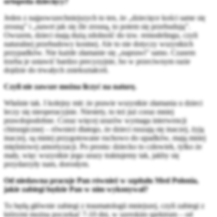
ortopeda dziecięcy?
Jeden z najpowszechniejszych to ten, że „dziecięce kości same się
zrosną” i „nawet jak się źle zrosną, to potem się przebudują”.
Owszem, dzieci mają dużą zdolność do tzw. remodelingu, czyli
naturalnej przebudowy kostnej. Ale to nie dotyczy wszystkich
przypadków. Nie każde złamanie się „naprawi” samo. Czasem
trzeba je ustawić bardzo precyzyjnie, bo w przeciwnym razie
dojdzie do trwałych zniekształceń.
Czyli nie zawsze można liczyć na naturę.
Właśnie tak. I kolejny mit: że prawie wszystkie złamania u dzieci
leczy się nieoperacyjnie. Niestety, to też już coraz mniej
prawdopodobne. Coraz więcej urazów wymaga interwencji
chirurgicznej – również dlatego, że dzieci ruszają się inaczej, żyją
inaczej, są mniej przygotowane ruchowo do upadków, mają mniej
mięśniowej amortyzacji. Po prostu: dziecko to człowiek, tylko że
mały, więc wszystkie jego urazy traktujemy tak, jakby się
przydarzyły nam, dorosłym.
Od niedawna pracuje Pan również w szpitalu Med Polonia,
jakie zabiegi będzie Pan w nim wykonywał?
To będą głównie zabiegi z traumatologii mniejszej, czyli zabiegi z
którymi można poczekać 7-10 dni, w szerokim spektrum – od