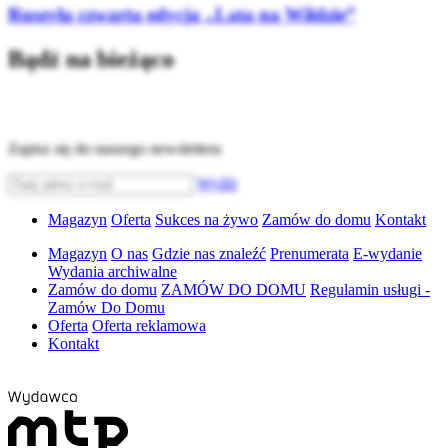
Ruszyła czwarta edycja „Lata na Wildzie”
Bądź na bieżąco
Zapisz się do naszego newslettera
Wyślij
Magazyn
Oferta
Sukces na żywo
Zamów do domu
Kontakt
Magazyn
O nas
Gdzie nas znaleźć
Prenumerata
E-wydanie
Wydania archiwalne
Zamów do domu
ZAMÓW DO DOMU
Regulamin usługi -
Zamów Do Domu
Oferta
Oferta reklamowa
Kontakt