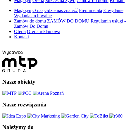
Magazyn
Oferta
Sukces na żywo
Zamów do domu
Kontakt
Magazyn
O nas
Gdzie nas znaleźć
Prenumerata
E-wydanie
Wydania archiwalne
Zamów do domu
ZAMÓW DO DOMU
Regulamin usługi -
Zamów Do Domu
Oferta
Oferta reklamowa
Kontakt
Nasze obiekty
Nasze rozwiązania
Należymy do