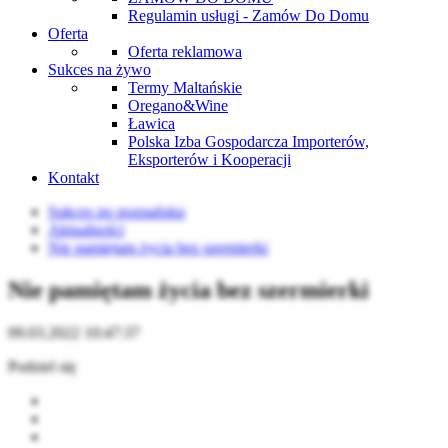
Regulamin usługi - Zamów Do Domu
Oferta
Oferta reklamowa
Sukces na żywo
Termy Maltańskie
Oregano&Wine
Ławica
Polska Izba Gospodarcza Importerów,
Eksporterów i Kooperacji
Kontakt
Sukces po poznańsku
Aktualności
Nie pamiętam życia bez szermierki
Nie pamiętam życia bez szermierki
09.03.2022 10:47:37
Podziel się