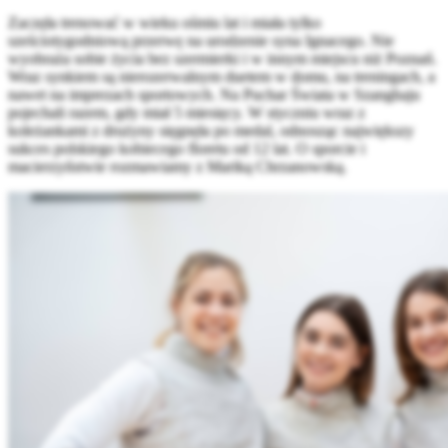
Zaczęła trenować w wieku ośmiu lat i miała tylko
sześciotygodniową przerwę na urodzenie syna Ignacego. Nie
wyobraża sobie życia bez szermierki i w innym miejscu niż Poznań.
Wraz synkiem są nierozerwalnym duetem w domu, na treningach, a
nawet na imprezach sportowych. Na Puchar Świata w Szanghaju
pojechali razem, gdy miał 5 miesięcy. W styczniu wraz z
koleżankami z drużyny sięgnęła po medal, odnosząc największy
sukces polskiego kobiecego floretu od 12 lat. O sporcie i
macierzyństwie rozmawiamy z Mariką Chrzanowską.