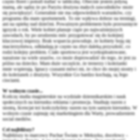
często floret i potrafi trafiać w tabliczkę. Obecnie jestem jedyną
mamą, ale sądzę że po Paryżu drużyna małych zawodników może
się powiększyć. Generalnie nie ma odpowiednich warunków, czy
programu dla mam sportsmenek. To nie wpływa dobrze na treningi,
ani na opiekę nad dziećmi. Poważnym problemem było przesunięcie
igrzysk o rok. Wiele kobiet planuje ciąże po najważniejszych
zawodach, by po urodzeniu móc przygotować się do kolejnej
kluczowej imprezy. Brak wsparcia powoduje, że kobiety boją się
macierzyństwa, odkładają je często na zbyt daleką przyszłość, co
rodzi kolejny problem. Ciało sportowca jest wyeksploatowane,
narażone na wiele urazów, co może doprowadzić do tego, że jest za
późno na dziecko. Mam duże szczęście, że trenerzy i koleżanki
mnie wspierają. Ignacy czasami mówi mi, że chce do mojej siostry i
do koleżanek z drużyny. Wszystkie Go bardzo kochają, są Jego
ciociami.
W wolnym czasie...
Kończę studia magisterskie na wydziale dziennikarskim i nauk
społecznych na kierunku reklama i promocja. Studiuję razem z
siostrą, licencjat też kończyłyśmy razem na tym samym kierunku. W
wolnym czasie zajmuję się marketingiem dla Warty, prowadzeniem
social mediów.
Cel najbliższy?
Najbliższy to marcowy Puchar Świata w Meksyku, docelowy –