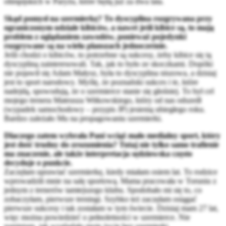
olimpijskich w Paryżu, które będą już za dwa lata.
Skąd pomysł na szermierkę? To dyscyplina rozgrywana przy
ograniczonym udziale kibiców, a nawet jeśli kibice są, to mają
problem z oglądaniem zawodów, ponieważ pojedynki
rozgrywane są na wielu planszach jednocześnie.
Jeśli chodzi o kibiców, to potrzebne są sukcesy, żeby kibice się tą
dyscypliną zainteresowali. Tak, jak to było ze skoczkami. Dopóki
nie pojawił się Adam Małysz, była to dyscyplina niszowa, a dzisiaj
jest to sport narodowy. Myślę, że poznański sukces i te, które
nadejdą, spowodują, że o szermierce stanie się głośniej. To był cel
mojego trenera Mateusza Witkowskiego, który od nas odszedł
(wypadek samochodowy – przypis JP) jesienią ubiegłego roku.
Bardzo zależało Mu na propagowaniu szermierki.
Dlaczego zatem wybrała Pani wciąż mało medialny sport, który
jest dość trudny do zrozumienia? Tutaj nie tylko samo trafienie
ma znaczenie, ale także interpretacja sędziowska często
decyduje o punkcie.
Zaczęłam uprawiać szermierkę, kiedy miałam osiem lat. To rodzice
wprowadzili mnie na salę sportową. Mama pracowała w Toruniu z
jednym z trenerów tamtejszego klubu. Spodobało mi się to, co
zobaczyłam, pierwsze treningi. Szybko też zaczęłam osiągać
pierwsze sukcesy i tak zostałam w tym świecie. Dzisiaj mam 27 lat,
więc można powiedzieć o pełnoletności w szermierce. Nie