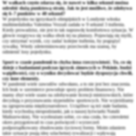
W walkach często zdarza się, że nawet w kilka sekund można
odrobić dużą punktową stratę. Jak to jest możliwe, że zdobywa
się 6–7 punktów w 40 sekund?
W pojedynku na igrzyskach olimpijskich w Londynie włoska
multimedalistka Valentina Vezzali zadała w 9 sekund 3 trafienia.
Kiedy prowadzisz, nie jest to tak naprawdę komfortowa sytuacja. W
głowie rozgrywa się walka obok tej na planszy. Pojawiają się myśli,
czy utrzymać wynik, czy zadać kolejne trafienia, by pogrążyć
rywalkę. Wtedy zdeterminowany przeciwnik ma szansę, by
odmienić losy pojedynku.
Sport w czasie pandemii to chyba inna rzeczywistość. To, co się
dzieje z badaniami podczas igrzysk zimowych w Pekinie, budzi
wątpliwości, czy o wyniku decydować będzie dyspozycja chwili,
czy inne elementy.
W pandemii wiele zawodów odwołano, a to nie jest bez znaczenia.
Ich brak w szermierce powoduje spory problem finansowy. Nie
mamy zbyt wiele szans na zdobywanie licencji mistrzowskich, które
decydują o przyznawaniu stypendiów sportowych. Nie wyjeżdżamy
na zgrupowania międzynarodowe. Uciążliwe są też stałe badania,
kiedy wychodzą niespodzianki, jak u naszej łyżwiarki Natalii
Maliszewskiej. Nie wyobrażam sobie, co ona czuła, bo czteroletni
okres przygotowań to czas poświęceń i wyrzeczeń
podporządkowany zbudowaniu życiowej formy. Moim zdaniem
takie sytuacje psują ideę szlachetnej rywalizacji i wpływają