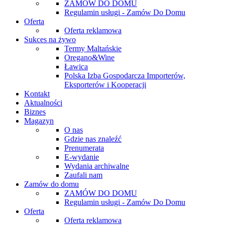
ZAMÓW DO DOMU
Regulamin usługi - Zamów Do Domu
Oferta
Oferta reklamowa
Sukces na żywo
Termy Maltańskie
Oregano&Wine
Ławica
Polska Izba Gospodarcza Importerów,
Eksporterów i Kooperacji
Kontakt
Aktualności
Biznes
Magazyn
O nas
Gdzie nas znaleźć
Prenumerata
E-wydanie
Wydania archiwalne
Zaufali nam
Zamów do domu
ZAMÓW DO DOMU
Regulamin usługi - Zamów Do Domu
Oferta
Oferta reklamowa