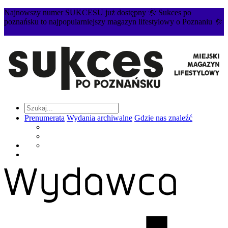
Najnowszy numer SUKCESU już dostępny 🌞 Sukces po
poznańsku to najpopularniejszy magazyn lifestylowy o Poznaniu 🌞
Prenumerata
Wydania archiwalne
Gdzie nas znaleźć