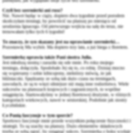
pamiętam, jak wyglądało moje życie bez szermierki.
Czyli bez szermierki ani rusz?
Nie. Nawet będąc w ciąży, dopiero dwa tygodnie przed porodem
skończyłam treningi, by powrócić na planszę po miesiącu od
urodzenia Ignacego. Od pierwszego wejścia na salę do teraz, nie
trenowałam tylko tych 6 tygodni!
To znaczy, że syn skazany jest na uprawianie szermierki…
Pozostawię Mu wybór. Ma dopiero trzy lata, a już biega z floretem.
Szermierkę uprawia także Pani siostra Julia.
Jest młodszą siostrą i zaraziła się ode mnie. Po roku mojego
treningu, dołączyła. Spodobało Jej się to, co robię. Dzisiaj mocno
się wspieramy i sobie kibicujemy, niektórzy mówią, że jak
bliźniaczki. Spędzamy ze sobą tak dużo czasu na treningach,
zawodach, że są to więzi silniejsze niż mają inne rodzeństwa. Wiele
sukcesów na planszach krajowych i zagranicznych, to wspólne
osiągnięcia. Startowałyśmy w jednej floretowej drużynie, w różnych
kategoriach wiekowych, nawet w seniorskiej. Podobnie jak siostry
Łyczbińskie.
Co Panią fascynuje w tym sporcie?
Sportowo fascynuje mnie przede wszystkim połączenie fizyczności i
strategii. To są szachy na planszy. Dużo elementów składowych
trzeba ze sobą zgrać, by osiągnąć sukces. Szermierka z boku wydaje