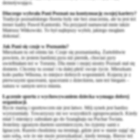
demotywująco.
Dlaczego wybrała Pani Poznań na kontynuację swojej kariery?
Tradycje poznańskiego floretu były nie bez znaczenia, ale tu jest też
trener kadry Paweł Kantorski. Na przyjazd namawiał mnie także
Mateusz Witkowski. To był najlepszy wybór, jakiego mogłam
dokonać.
Jak Pani się czuje w Poznaniu?
Mieszkam tu od ośmiu lat. Czuje się poznanianką. Żartobliwie
powiem, że jestem bardziej pyra niż piernik, chociaż pyry
uwielbiałam też w Toruniu. Dla mnie i mojej siostry Poznań stał się
domem. Chcemy tu zostać i tu dalej pleść swoje życie. Mieszkam
koło parku Wilsona, to miejsce dobrych wspomnień. Kojarzę je z
pierwszymi spacerami, spacerami z dzieckiem, tam też biegam –
natura w samym sercu miasta.
Łączenie sportu z wychowywaniem dziecka wymaga dobrej
organizacji.
Bycie mamą i sportowcem nie jest łatwe. Mój synek jest bardzo
wyrozumiały. Towarzyszy mi we wszystkich zgrupowaniach. Kiedy
miał 5 miesięcy zabrałam go do Szanghaju na Puchar Świata.
Jesteśmy zgranym duetem szermierczym, bo żyjemy sami z
Ignacym. Razem chodzimy na treningi, gdzie jest w stanie zająć się
sam sobą, wie że nie może przeszkadzać, kiedy trenuję. Bierze też