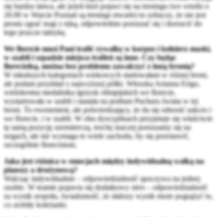
się bardzo łatwa, ale jeżeli ktoś pojawi się na treningu (we wtorki o
20.00 w Warcie Poznań są treningi otwarte) to zobaczy, że nie jest
prosto zgrać nogi z ręką, odpowiednio poruszać się i dorzucić do
tego jeszcze taktykę.
We florecie musi Pani trafić rywalkę w korpus i kołnierz maski,
w szabli i szpadzie miejsca trafień są inne. Czy będąc
florecistką, można bez problemu zawalczyć z inną bronią?
W młodszych kategoriach wiekowych startowałam w różnej broni,
ale podam przykład z najwyższej półki. Włoszka Arianna Erigo,
wielokrotna medalistka igrzysk olimpijskich we florecie,
wystartowała w szabli i stanęła na podium Pucharu świata w tej
broni. To ewenement, ale potwierdzający, że da się odnosić sukces i
we florecie, i w szabli. W obu dyscyplinach przyjmuje się właściwie
tę samą pozycję szermierczą, trochę inaczej poruszamy się na
nogach, ale nie wymaga to wiele zachodu, by się przestawić,
szczególnie florecistom.
Jaka jest różnica w emocjach między indywidualną walką na
planszy a drużynową?
Walcząc indywidualnie – odpowiedzialność spoczywa na jednej
osobie. W teamie pojawia się dodatkowy stres – odpowiedzialność
za wynik zespołu, świadomość, że słabszy wynik może pogrążyć to,
co zrobiły koleżanki.