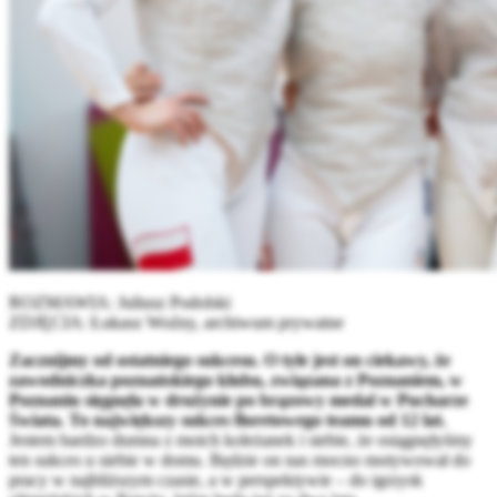
ROZMAWIA: Juliusz Podolski
ZDJĘCIA: Łukasz Woźny, archiwum prywatne
Zacznijmy od ostatniego sukcesu. O tyle jest on ciekawy, że
zawodniczka poznańskiego klubu, związana z Poznaniem, w
Poznaniu sięgnęła w drużynie po brązowy medal w Pucharze
Świata. To największy sukces floretowego teamu od 12 lat.
Jestem bardzo dumna z moich koleżanek i siebie, że osiągnęłyśmy
ten sukces u siebie w domu. Będzie on nas mocno motywował do
pracy w najbliższym czasie, a w perspektywie – do igrzysk