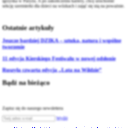
igrzyska w Paryżu. A po zakończeniu kariery, chcę uruchomić
sekcję szermierki dla dzieci na wózkach i zająć się nią na poważnie.
Ostatnie artykuły
Jeszcze bardziej DZIKA – sztuka, natura i wspólne
tworzenie
11 edycja Kierskiego Festiwalu w nowej odsłonie
Ruszyła czwarta edycja „Lata na Wildzie”
Bądź na bieżąco
Zapisz się do naszego newslettera
Wyślij