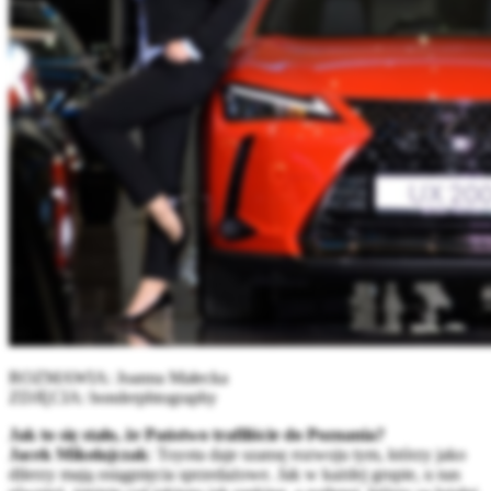
ROZMAWIA: Joanna Małecka
ZDJĘCIA: bonderphtography
Jak to się stało, że Państwo trafiliście do Poznania?
Jacek Mikołajczak
: Toyota daje szansę rozwoju tym, którzy jako
dilerzy mają osiągnięcia sprzedażowe. Jak w każdej grupie, u nas