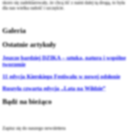
skoro się zadeklarowały, że chcą iść z nami dalej tą drogą, to była
dla nas wielka radość i szczęście.
Galeria
Ostatnie artykuły
Jeszcze bardziej DZIKA – sztuka, natura i wspólne
tworzenie
11 edycja Kierskiego Festiwalu w nowej odsłonie
Ruszyła czwarta edycja „Lata na Wildzie”
Bądź na bieżąco
Zapisz się do naszego newslettera