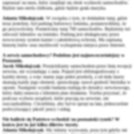
zapraszać na taras, który znajduje się obok wydawki samochodów.
Będzie tam strefa chilloutu, gdzie będzie grała muzyka.
Jolanta Mikołajczak
: W związku z tym, że dokładnie tutaj, gdzie
teraz jesteśmy, był parking buforowy lotniska, postanowiliśmy, że
go przywrócimy. Pomieścimy tutaj 700 samochodów. Będziemy też
odwozić klientów na lotnisko. Parking jest obsługiwany przez
nowoczesny system kamer i całodobową ochronę. Ma zapisaną
historię lotów oraz możliwość wykupienia miejsca przez Internet.
A serwis samochodowy? Podobno jest najnowocześniejszy w
Poznaniu.
Jacek Mikołajczak
: Przejeżdżamy samochodem przez linię recepcji
serwisu, nie wysiadając z auta. Pojazd jest obfotografowany z
każdej strony, a więc mamy jego pełen przekrój, a od dołu lasery
skanują każdy jego element, sprawdzając nawet grubość bieżnika w
oponie. Następnie wyniki badania trafiają do doradcy serwisowego,
który dalej omawia z klientem plan działania. Trzeba przyznać, że
podczas wyboru urządzeń, które pracują na serwisie, nie
oszczędzaliśmy. Chcieliśmy, aby był to sprzęt na lata, jednocześnie
podwyższający jakość pracy i usług.
Nie baliście się Państwo wchodzić na poznański rynek? W
końcu jest tu już kilku dilerów toyoty.
Jolanta Mikołajczak
: My lubimy wyzwania, poza tym gdyby nie