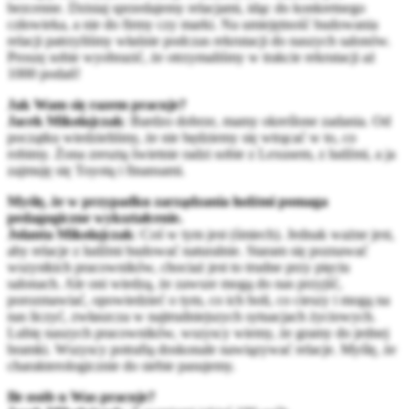
bezcenne. Dzisiaj sprzedajemy relacjami, idąc do konkretnego
człowieka, a nie do firmy czy marki. Na umiejętność budowania
relacji patrzyliśmy właśnie podczas rekrutacji do naszych salonów.
Proszę sobie wyobrazić, że otrzymaliśmy w trakcie rekrutacji aż
1000 podań!
Jak Wam się razem pracuje?
Jacek Mikołajczak
: Bardzo dobrze, mamy określone zadania. Od
początku wiedzieliśmy, że nie będziemy się wtrącać w to, co
robimy. Żona zresztą świetnie radzi sobie z Lexusem, z ludźmi, a ja
zajmuję się Toyotą i finansami.
Myślę, że w przypadku zarządzania ludźmi pomaga
pedagogiczne wykształcenie.
Jolanta Mikołajczak
: Coś w tym jest (śmiech). Jednak ważne jest,
aby relacje z ludźmi budować naturalnie. Staram się poznawać
wszystkich pracowników, chociaż jest to trudne przy pięciu
salonach. Ale oni wiedzą, że zawsze mogą do nas przyjść,
porozmawiać, opowiedzieć o tym, co ich boli, co cieszy i mogą na
nas liczyć, zwłaszcza w najtrudniejszych sytuacjach życiowych.
Lubię naszych pracowników, wszyscy wiemy, że gramy do jednej
bramki. Wszyscy potrafią doskonale nawiązywać relacje. Myślę, że
charakterologicznie do siebie pasujemy.
Ile osób u Was pracuje?