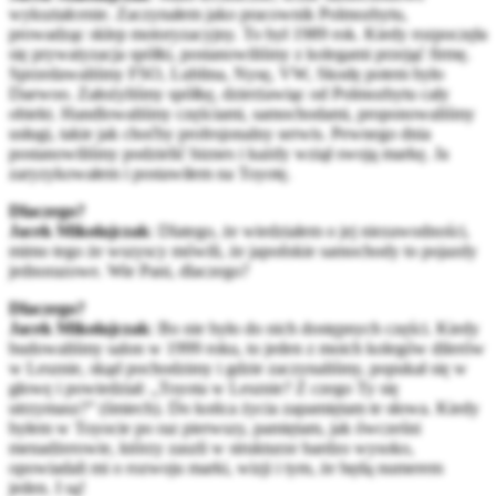
wykształcenie. Zaczynałem jako pracownik Polmozbytu,
prowadząc sklep motoryzacyjny. To był 1989 rok. Kiedy rozpoczęła
się prywatyzacja spółki, postanowiliśmy z kolegami przejąć firmę.
Sprzedawaliśmy FSO, Lublina, Nysę, VW, Skodę potem było
Daewoo. Założyliśmy spółkę, dzierżawiąc od Polmozbytu cały
obiekt. Handlowaliśmy częściami, samochodami, proponowaliśmy
usługi, takie jak choćby profesjonalny serwis. Pewnego dnia
postanowiliśmy podzielić biznes i każdy wziął swoją markę. Ja
zaryzykowałem i postawiłem na Toyotę.
Dlaczego?
Jacek Mikołajczak
: Dlatego, że wiedziałem o jej niezawodności,
mimo tego że wszyscy mówili, że japońskie samochody to pojazdy
jednorazowe. Wie Pani, dlaczego?
Dlaczego?
Jacek Mikołajczak
: Bo nie było do nich dostępnych części. Kiedy
budowaliśmy salon w 1999 roku, to jeden z moich kolegów dilerów
w Lesznie, skąd pochodzimy i gdzie zaczynaliśmy, popukał się w
głowę i powiedział: „Toyota w Lesznie? Z czego Ty się
utrzymasz?” (śmiech). Do końca życia zapamiętam te słowa. Kiedy
byłem w Toyocie po raz pierwszy, pamiętam, jak ówcześni
menadżerowie, którzy zaszli w strukturze bardzo wysoko,
opowiadali mi o rozwoju marki, wizji i tym, że będą numerem
jeden. I są!