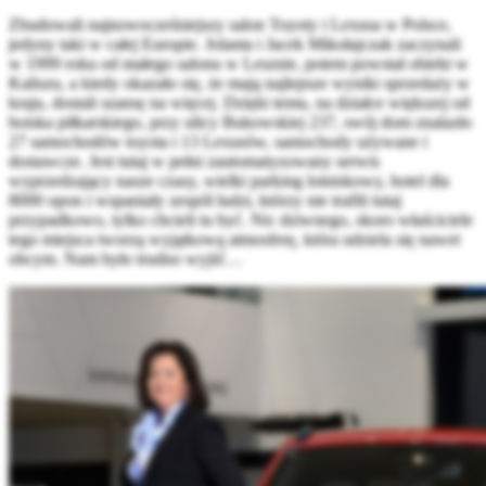
Zbudowali najnowocześniejszy salon Toyoty i Lexusa w Polsce,
jedyny taki w całej Europie. Jolanta i Jacek Mikołajczak zaczynali
w 1999 roku od małego salonu w Lesznie, potem powstał obiekt w
Kaliszu, a kiedy okazało się, że mają najlepsze wyniki sprzedaży w
kraju, dostali szansę na więcej. Dzięki temu, na działce większej od
boiska piłkarskiego, przy ulicy Bukowskiej 237, swój dom znalazło
27 samochodów toyota i 13 Lexusów, samochody używane i
dostawcze. Jest tutaj w pełni zautomatyzowany serwis
wyprzedzający nasze czasy, wielki parking lotniskowy, hotel dla
8000 opon i wspaniały zespół ludzi, którzy nie trafili tutaj
przypadkowo, tylko chcieli tu być. Nic dziwnego, skoro właściciele
tego miejsca tworzą wyjątkową atmosferę, która udziela się nawet
obcym. Nam było trudno wyjść…