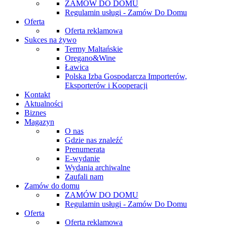
ZAMÓW DO DOMU
Regulamin usługi - Zamów Do Domu
Oferta
Oferta reklamowa
Sukces na żywo
Termy Maltańskie
Oregano&Wine
Ławica
Polska Izba Gospodarcza Importerów,
Eksporterów i Kooperacji
Kontakt
Aktualności
Biznes
Magazyn
O nas
Gdzie nas znaleźć
Prenumerata
E-wydanie
Wydania archiwalne
Zaufali nam
Zamów do domu
ZAMÓW DO DOMU
Regulamin usługi - Zamów Do Domu
Oferta
Oferta reklamowa