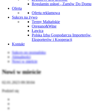
Regulamin usługi - Zamów Do Domu
Oferta
Oferta reklamowa
Sukces na żywo
Termy Maltańskie
Oregano&Wine
Ławica
Polska Izba Gospodarcza Importerów,
Eksporterów i Kooperacji
Kontakt
Sukces po poznańsku
Aktualności
Nowi w mieście
Nowi w mieście
02.01.2023 09:30:04
Podziel się