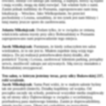
również, istnieje coś takiego jak ranking, a najlepsi, którzy są lojalni
i mają wyniki, mogą się dalej rozwijać. Tak właśnie było z nami.
Zanim jednak trafiliśmy do Poznania, zaproponowano nam inną
lokalizację – Wrocław. Jako Wielkopolanie, bo przecież
pochodzimy z Leszna, uznaliśmy, że ten rynek jest nam bliższy i
tutaj mamy jeszcze sporo do zaoferowania.
Jolanta Mikołajczak
: Dodam tylko, że w związku ze zmianą
właściciela salonu toyoty przy ulicy Bobrzańskiej w Poznaniu
zaproponowano nam poprowadzenie tego miejsca.
Jacek Mikołajczak
: Pamiętam, że kiedy zobaczyłem ten salon
wiedziałem, że to nie jest to. Miałem zupełnie inną wizję tego
miejsca. Do jej realizacji potrzebowałem dużej działki, aby
pomieścić Toyotę i Lexusa, zaoferować klientom parking, porządny
serwis, możliwość zakupu aut używanych. Siłą rzeczy musiałem z
Bobrzańskiej zrezygnować.
Ten salon, w którym jesteśmy teraz, przy ulicy Bukowskiej 237,
robi wrażenie.
Jacek Mikołajczak
: Sama Pani widzi, że w małym salonie byśmy
tak nie poszaleli (śmiech). Działkę kupiliśmy od wojska. Od
początku zaczęły się schody, ponieważ wszystkie media znajdowały
się od strony ulicy Dąbrowskiego w związku z wcześniejszą
przebudową pasu startowego lotniska. Zanim je doprowadziliśmy,
minęło trochę czasu. Długo też czekaliśmy na pozwolenia