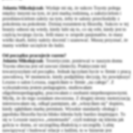
Jolanta Mikołajczak
: Wydaje mi się, że sukces Toyoty polega
między innymi na tym, że jest marką rodzinną, a założycielom i
przedstawicielom zależy na tym, żeby te salony przechodziły z
pokolenia na pokolenie. Dzisiaj rozumiem tę filozofię. Sukces w tej
branży odnosi się wtedy, kiedy lubi się to, co się robi, kiedy jest to
częścią twojego życia. Jeśli masz w zespole pasjonatów, to masz
wielki skarb, który należy docenić i szanować. Muszę przyznać, że
mamy wielkie szczęście do ludzi.
Od początku pracujecie razem?
Jolanta Mikołajczak
: Teoretycznie, ponieważ w naszym domu
Toyota obecna jest od zawsze (śmiech). Praktycznie też
towarzyszyłam od początku. Jednak łączyłam bycie w firmie z pracą
zawodową. W momencie, kiedy podjęliśmy decyzję, by powiększyć
Leszno o salon Lexusa, zagościłam w firmie „na całego”. Z
wykształcenia jestem pedagogiem, studiowałam
oligofrenopedagogikę, pracowałam z osobami niepełnosprawnymi.
Myślę, że do tego zostałam stworzona. Z drugiej strony motoryzacją
interesowałam się, odkąd pamiętam, ale „wkręciłam się” dopiero,
kiedy zgłębiłam markę premium. Wysokie standardy obsługi i
japońska filozofia bycia blisko klienta były bardzo inspirujące. To
się w Lexusie nazywa „omotenashi”, czyli traktuje się klienta jak
gościa w domu, ze szczególną dbałością o szczegóły. Lubię
nawiązywać i budować relacje z ludźmi, to w biznesie jest