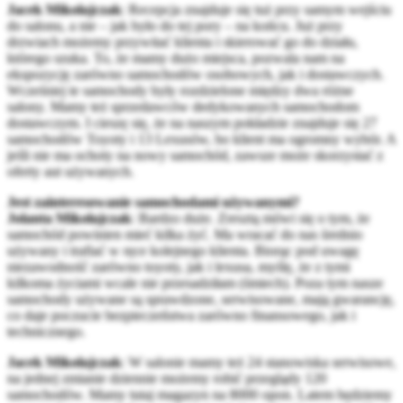
Jacek Mikołajczak
: Recepcja znajduje się tuż przy samym wejściu
do salonu, a nie – jak było do tej pory – na końcu. Już przy
drzwiach możemy przywitać klienta i skierować go do działu,
którego szuka. To, że mamy dużo miejsca, pozwala nam na
ekspozycję zarówno samochodów osobowych, jak i dostawczych.
Wcześniej te samochody były rozdzielone między dwa różne
salony. Mamy też sprzedawców dedykowanych samochodom
dostawczym. I cieszę się, że na naszym pokładzie znajduje się 27
samochodów Toyoty i 13 Lexusów, bo klient ma ogromny wybór. A
jeśli nie ma ochoty na nowy samochód, zawsze może skorzystać z
oferty aut używanych.
Jest zainteresowanie samochodami używanymi?
Jolanta Mikołajczak
: Bardzo duże. Zresztą mówi się o tym, że
samochód powinien mieć kilka żyć. Ma wracać do nas średnio
używany i trafiać w ręce kolejnego klienta. Biorąc pod uwagę
niezawodność zarówno toyoty, jak i lexusa, myślę, że z tymi
kilkoma życiami wcale nie przesadziłam (śmiech). Poza tym nasze
samochody używane są sprawdzone, serwisowane, mają gwarancję,
co daje poczucie bezpieczeństwa zarówno finansowego, jak i
technicznego.
Jacek Mikołajczak
: W salonie mamy też 24 stanowiska serwisowe,
na jednej zmianie dziennie możemy robić przeglądy 120
samochodów. Mamy tutaj magazyn na 8000 opon. Latem będziemy