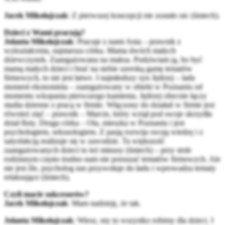
Jacek Mikołajczak
: Z pierwszej koncepcji nie zostało nic (śmiech).
Dzieci z Wami pracują?
Jolanta Mikołajczak
: Pracuje z nami Ania – prawnik z
wykształcenia, najstarsza córka. Mama dwóch małych
dziewczynek. Zaangażowana na maksa. Podziwiam ją, bo być
mamą małych dzieci i brać na siebie szeroką gamę tematów
firmowych, to nie jest łatwe. I najmłodszy syn Jędrzej – lada
moment ekonomista – zaangażowany w obiekt w Poznaniu od
momentu wkopania pierwszego kamienia. Jędrzej obecnie łączy
studia dzienne z pracą w firmie. Włączony do działań w firmie jest
również zięć – prawnik – Marcin, który wziął pod swoje skrzydła
dział floty. Druga córka – Ola, mieszka w Poznaniu i jest
psychologiem, seksuologiem. Z pasją rozwija swoją wiedzę i z
satysfakcją realizuje się w zawodzie. Ta większość
zaangażowanych dzieci to też minusy (śmiech) – przy stole
rodzinnym często trudno nam nie poruszać tematów firmowych. Ale
nie jest źle, psycholog nas przywołuje do ładu i wprowadza tematy
relaksujące (śmiech).
Czyli macie sukcesorów?
Jacek Mikołajczak
: Mam nadzieję, że tak.
Jolanta Mikołajczak
: Wiesz, my to wszystko robimy dla dzieci. I