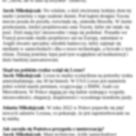
to: „Jacek, ale te auta są brzydkie” (śmiech).
Jacek Mikołajczak
: No właśnie, a dziś otwieramy kolejny dom tej
marki i jesteśmy z tego szalenie dumni. Pod kątem designu Toyota
mocno poszła do przodu, rozwinęła się, zmieniła filozofię. W moim
przekonaniu, kiedyś projektowano auta Toyoty, które nie miały się
psuć. Dziś mają być niezawodne i maja się podobać. Ponadto we
Francji powstało studio projektowe aut na Europę, natomiast w
Anglii otwarto specjalny ośrodek badawczy, który zajmuje się
mediami w samochodach i dba o nowe technologie, a bywało z tym
różnie. Dzisiaj jesteśmy lepsi pod tym względem od konkurencji i
dużo bardziej zaawansowani.
Skąd na polskim rynku wziął się Lexus?
Jacek Mikołajczak
: Lexus to marka wymyślona na potrzeby rynku
amerykańskiego, ma 30 lat historii. W USA Lexus jest numerem
jeden wśród marek premium, wygrywając z BMW, Audi czy
Mercedesem. W Polsce sięgają po nią ludzie szukający wygody,
niezawodności, elegancji, drapieżności i wysokiego komfortu jazdy.
Jolanta Mikołajczak
: W roku 2022 w Polsce pojawiło się pięć
nowych salonów Lexusa, co pokazuje, że jest zapotrzebowanie na
tę markę.
Jak zaczęła się Państwa przygoda z motoryzacją?
Jacek Mikołajczak
: Mam techniczne, ściśle samochodowe