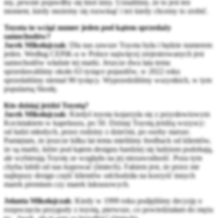
my, pewnie pojawiłby się ktoś inny. Uznaliśmy, że to jest ten
moment, kiedy możemy się rozwinąć i też kiedy chcemy to zrobić.
Toyota to wciąż numer jeden pod kątem sprzedaży
samochodów?
Jacek Mikołajczak
: Dla nas zawsze Toyota była i będzie numerem
jeden. Według CEPiK-u w Polsce najwięcej zrejestrowanych jest
samochodów właśnie tej marki. Jeszcze dwa lata temu
sprzedawaliśmy około 63 tysiące pojazdów, w 2022 roku
sprzedaliśmy niemal 90 tysięcy. Wyprzedziliśmy wszystkich, w tym
popularną Skodę.
Kto dzisiaj jeździ Toyotą?
Jacek Mikołajczak
: Kiedyś toyota kojarzyła się z przysłowiowym
Kociniakiem w kapeluszu, po 50. Dzisiaj Toyotą jeżdżą wszyscy:
od ludzi młodych, przez rodziny z dziećmi, po osoby starsze.
Pamiętam, że jeszcze kilka lat temu mieliśmy feedback od klientów,
że są marki, które pod kątem designu bardziej się ludziom podobają,
ale wybierają Toyotę ze względu na jej niezawodność. Poza tym
chyba lubili od nas kupować (śmiech). Faktem jest, że przez nie
najlepszy design część klientów odchodziła na korzyść innych
marek premium czy marek luksusowych.
Jolanta Mikołajczak
: Kiedy w 1999 roku podjęliśmy decyzję o
rozpoczęciu przygody z toyotą, pierwsze, co powiedziałam do męża