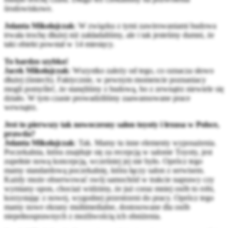
środowiskowe.
Jolanta Mikołajczak
: W związku z tymi zawirowaniami budowa
trwała trochę dłużej niż zakładaliśmy, ale i tak jesteśmy dumni, że
taki obiekt powstał w 14 miesięcy.
To bardzo szybko!
Jacek Mikołajczak
: Wszystko zależy od tego, co oznacza słowo
dłużej (śmiech). Faktycznie, w pewnym momencie poznaniacy
mogli pomyśleć, że stanęliśmy z budową, bo z zewnątrz niewiele się
działo. W tym czasie prowadziliśmy zaawansowane prace
wewnątrz.
Jest to pierwszy tak nowoczesny salon toyoty i lexusa w Polsce,
prawda?
Jolanta Mikołajczak
: Tak. Mamy tu inne elementy wyposażenia.
Poczekalnia, która znajduje się za recepcją w salonie Toyoty, jest
zupełnie nową koncepcją, wcześniej jej nie było. Oprócz tego
mamy standardową poczekalnię, która łączy salon z serwisem.
Każdy może obserwować swój samochód w trakcie naprawy czy
wymiany opon, chociaż widzimy, że już coraz mniej osób to robi,
korzystając z nowej, wygodnej przestrzeni do pracy. Oprócz tego
mamy nowe ekrany multimedialne, dostosowane dla osób
niepełnosprawnych z możliwością ich obniżenia.