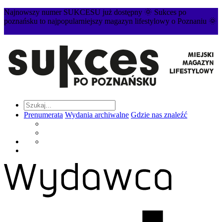
Najnowszy numer SUKCESU już dostępny 🌞 Sukces po
poznańsku to najpopularniejszy magazyn lifestylowy o Poznaniu 🌞
Prenumerata
Wydania archiwalne
Gdzie nas znaleźć