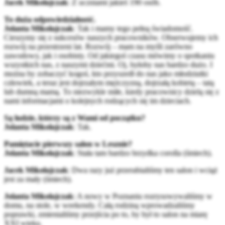
Jacek Mikołajczak
: Z uczniami jakieś 190 osób.
To duża odpowiedzialność.
Jolanta Mikołajczak
: Tak i mamy tego pełną świadomość.
Cieszymy się z sukcesów naszych pracowników. Obserwujemy ich
rozwój na przestrzeni lat. Rozwój – mam na myśli zarówno
zawodowy, jak i osobisty. Od jakiegoś czasu mówimy o spotkaniu
wszystkich nas, z naszymi dziećmi. Oj, byłoby nas bardzo dużo. I
można by zobaczyć kogoś, kto przyszedł do nas jako młodziutki
człowiek, a teraz jest dojrzałym mężczyzną, dojrzałą kobietą – tatą
lub dumną mamą. To niezwykle miłe, kiedy pracownicy dzielą się z
nami informacjami o kolejnych rodzących się im dzieciach.
Są ludzie, którzy są z Wami od początku?
Jolanta Mikołajczak
: Tak.
Pamiętacie pierwszy salon w Lesznie?
Jolanta Mikołajczak
: Stała tam bardzo brzydka corolla (śmiech).
Jacek Mikołajczak
: Dwa razy już przerabialiśmy ten salon i wciąż
jest za mały (śmiech).
Jolanta Mikołajczak
: A nowy w Poznaniu rozrysowywaliśmy w
domu, na stole, w weekendy. Całą rodziną wprowadzaliśmy
poprawki, zmienialiśmy przejścia po to, by był to salon na miarę
XXI wieku.