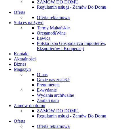
ZAMÓW DO DOMU
Regulamin usługi - Zamów Do Domu
Oferta
Oferta reklamowa
Sukces na żywo
Termy Maltańskie
Oregano&Wine
Ławica
Polska Izba Gospodarcza Importerów,
Eksporterów i Kooperacji
Kontakt
Aktualności
Biznes
Magazyn
O nas
Gdzie nas znaleźć
Prenumerata
E-wydanie
Wydania archiwalne
Zaufali nam
Zamów do domu
ZAMÓW DO DOMU
Regulamin usługi - Zamów Do Domu
Oferta
Oferta reklamowa