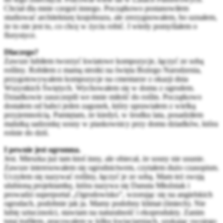
Chciał dla mnie czegoś innego. Początkowo postanowiłem
studiować architekturę krajobrazu, ale zrezygnowałem, bo uznałem,
że to nie jest to, co chcę w życiu robić. I wtedy pomyślałem o
florystyce.
Dlaczego?
Zawsze lubiłem tworzyć kwiatowe kompozycje, łączyć ze sobą
rośliny. Robiłem z mamą stroiki na święta Bożego Narodzenia,
przygotowywałem kompozycje na cmentarze z okazji dnia
Wszystkich Świętych. Wychowałem się w domu z ogrodem.
Dziadkowie zaszczepili we mnie miłość do roślin. Początkowo
dostałem od babci jeden zagonek, który uprawiałem z wielką
przyjemnością. Pamiętam, że kiedyś, w środku lata, posadziłem
malutką sadzonkę sosny w piaskownicy przy domu dziadków, która
rośnie do dziś.
I pewnie jest ogromna.
Jest. Mieszka już tam ktoś inny, ale obiecał, że sosny nie usunie.
Zawsze interesowałem się ogrodnictwem, czytałem dużo czasopism.
Uczyłem się nazywać rośliny, łączyć je ze sobą. Mam też swoją
ulubioną projektantkę, która nazywa się Danuta Młoźniak i
prowadzi superportal „Ogrodowisko”, wzorując się na angielskich
ogrodach, podobnie jak ja. Mamy podobny klimat (śmiech). Nie
lubię sztuczności, stawiam na naturalność i ekoprodukty. Zanim
tutaj trafiłem, pracowałem w kilku kwiaciarniach, szukając swojego