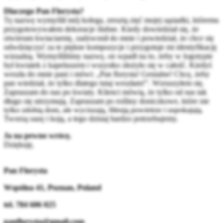
Dlaczego Pan Florysta?
Tę nazwę wymyślił mój kolega, zresztą zięć mojej sąsiadki, któremu
przygotowywałem dekoracje ślubne. Kiedy dowiedział się, że
otwieram kwiaciarnię, zadzwonił do mnie i powiedział, że chce się
odwdzięczyć za te piękne kompozycje i przygotuje mi identyfikację
wizualną. Wymyśliliśmy nazwę, on wpadł na to, żeby w logotypie
był kwiatek z kapeluszem i wszystko złożyło się w całość. Kiedyś
weszła do mnie pani i mówi: „Pan florysta! Genialne! Chcę, żeby
pan wiedział, że tylko dlatego tutaj weszłam!”. Wzruszyłem się.
Zapraszam do nas po kwiaty. Klienci mówią, że tylko od nas tak
długo się utrzymują. Zapraszam po rośliny doniczkowe, które nie
tylko zdobią dom, ale wyciszają, filtrują powietrze i uspokajają.
Tworzą oazę i koją, a tego dzisiaj bardzo potrzebujemy.
Ja na pewno wrócę.
Dziękuję.
Pan Florysta
Wspólna 41, Poznan, Poland
tel. 784 606 025
panflorysta@gmail.com