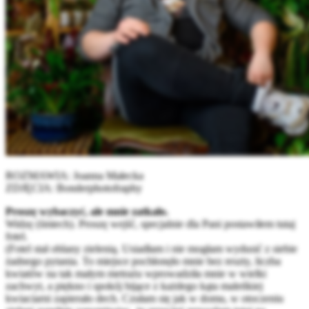
ROZMAWIA: Joanna Małecka
ZDJĘCIA: Bonderphotofraphy
Proszę wybaczyć, ale mnie zatkało.
Widzę (śmiech). Proszę wejść, specjalnie dla Pani postawiłem tutaj
fotel.
(Fotel stał oblany zielenią. Usiadłam i nie mogłam wydusić z siebie
żadnego pytania. To miejsce pochłonęło mnie bez reszty, liczba
kwiatów na tak małym metrażu wprowadziła mnie w wielki
zachwyt, a piękno i spokój bijące z każdego kąta maleńkiej
kwiaciarni zapierało dech. Czułam się jak w domu, w otoczeniu