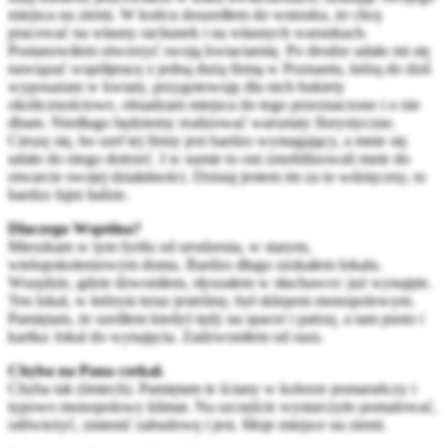
miejsca na ziemi. W końcu doszedłem do wniosku, że chcę
pracować na własny rachunek i na własnych warunkach.
Postanowiłem otworzyć swoją kwiaciarnię. Po drodze udało mi się
nawiązać współpracę z jedną dużą firmą w Poznaniu, którą do dziś
wyposażam w kwiaty, przygotowuję dla nich bukiety
okolicznościowe, obsadzam miejsca do tego przeznaczone i o nie
dbam. Niedługo będziemy realizować warsztaty florystyczne.
Cieszę się, bo szef tej firmy jest bardzo wymagający, a mnie się
udało do niego dotrzeć. I w sumie to oni zmobilizowali mnie do
otwarcie swojej działalności. Dzisiaj jestem im za to wdzięczny, to
bardzo fajni ludzie.
Dlaczego Wspólna?
Mieszkam w tym fyrtlu od urodzenia, w starym,
wielopokoleniowym domu. Bardzo długo szukałem lokalu.
Wszędzie, gdzie dzwoniłem, słyszałem w słuchawce: już wynajęte.
Ten lokal, w którym teraz jesteśmy, był sklepem monopolowym.
Pamiętam, że szedłem kiedyś tędy na spacer i patrzę, a tam pusto i
kartka: lokal do wynajęcia. Zadzwoniłem od razu.
Chyba na Pana czekał.
Chyba tak (śmiech). Pamiętam te ściany w kolorze pomarańczy i
typowo monopolowy klimat. Na szczęście wystarczyło pomalować,
odświeżyć, zmienić zabudowę i jest. Moje miejsce na ziemi.