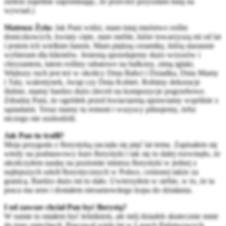
zieleni zupełnie zapominając, że przecież przyszłam tutaj na
wywiad.)
Mateusz Żyła:
Jak Pani widzi, mam tutaj mnóstwo roślin
doniczkowych, kwiaty cięte, stare meble, które towarzyszą mi od lat
i jestem ich wielkim fanem. Mam piękną ceramikę, którą starannie
wybieram dla klientów. Jesienią sprzedajemy dużo wrzosów i
chryzantem, latem rośliny rabatowe na balkony, zimą iglaki.
Większy ruch jest też w okolicy Dnia Babci i Dziadka, Dnia Mamy
i Taty, walentynek, świąt czy Dnia Kobiet. Robimy dekoracje
ślubne, mamy bardzo dużo zleceń na kompozycje pogrzebowe.
Zdradzę Pani, że ogródek przed kwiaciarnią uprawiamy wspólnie z
sąsiadami. Teraz mamy tu remont i wszyscy pilnujemy, żeby
niczego nie uszkodzili.
Jak Pan tu trafił?
Moja przygoda z florystyką zaczęła się pięć lat temu. Zapisałem się
wtedy na podstawowy kurs florystyki i tak się to dalej rozwinęło, że
ukończyłem naukę na poziomie mistrza florystyki w jednej z
najlepszych szkół florystycznych w Polsce, cenionej także za
granicą. Bardzo dużo mi to dało. Uwierzyłem w siebie, w to, że ta
praca ma sens i dostałem niesamowitego kopa do działania.
I od zawsze chciał Pan być florystą?
W sumie to miałem być leśnikiem, ale mój dziadek skutecznie mnie
do tego zniechęcił. Pracował wiele lat w Lasach Państwowych.