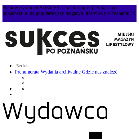
Najnowszy numer SUKCESU już dostępny 🌞 Sukces po
poznańsku to najpopularniejszy magazyn lifestylowy o Poznaniu 🌞
Prenumerata
Wydania archiwalne
Gdzie nas znaleźć