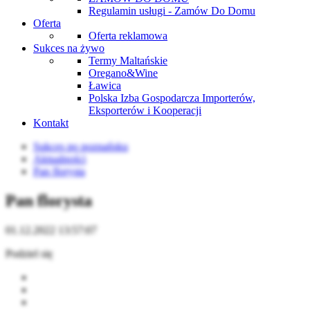
Regulamin usługi - Zamów Do Domu
Oferta
Oferta reklamowa
Sukces na żywo
Termy Maltańskie
Oregano&Wine
Ławica
Polska Izba Gospodarcza Importerów,
Eksporterów i Kooperacji
Kontakt
Sukces po poznańsku
Aktualności
Pan florysta
Pan florysta
01.12.2022 13:57:07
Podziel się