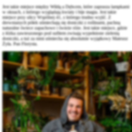
Jest takie miejsce między Wildą a Dębcem, które zaprasza lampkami
w oknach, z którego wyglądają kwiaty i bije magia. Jest takie
miejsce przy ulicy Wspólnej 41, z którego trudno wyjść. Z
drewnianych półek uśmiechają się doniczki z roślinami, pachną
naturalne świece zapachowe i świeże róże. Jest takie miejsce, gdzie
z łóżka zawieszonego pod sufitem zwisają wypełnione zielenią
doniczki, a tuż za nimi uśmiecha się absolutnie wyjątkowy Mateusz
Żyła. Pan Florysta.