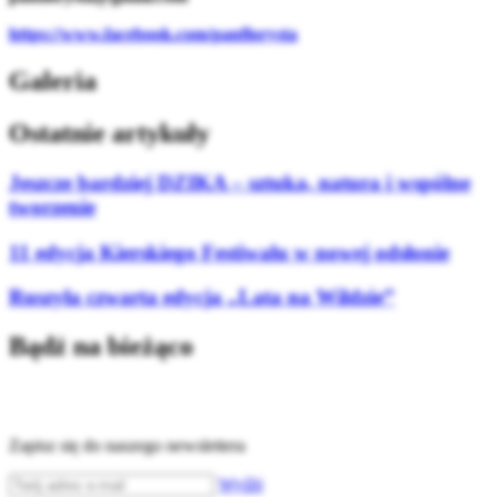
https://www.facebook.com/panflorysta
Galeria
Ostatnie artykuły
Jeszcze bardziej DZIKA – sztuka, natura i wspólne
tworzenie
11 edycja Kierskiego Festiwalu w nowej odsłonie
Ruszyła czwarta edycja „Lata na Wildzie”
Bądź na bieżąco
Zapisz się do naszego newslettera
Wyślij