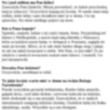
No i pod sufitem ma Pan łóżko!
Zauważyła Pani (śmiech). Muszę powiedzieć, że ludzie przychodzą
tutaj je zobaczyć. Oczywiście kupują też kwiaty. W sumie mam tutaj
rośliny, które lubię i sam chciałbym mieć je w domu. I to się
sprawdza. Na oknie niedługo pojawi się neon.
Kto u Pana kupuje?
Sąsiedzi, znajomi, ludzie z tej części miasta, firmy. Przyjeżdżają też
klienci z Wielkopolski, a nawet mam taką klientkę z Warszawy,
która za każdym razem będąc w delegacji w Poznaniu, zagląda do
mnie po kwiaty. Mówi, że te ode mnie bardzo długo stoją i żałuje,
że nie ma takiej kwiaciarni u siebie. Wie Pani, co jest miłe? Że po
odejściu z tamtych kwiaciarni szukali mnie klienci. I znaleźli. I to
jest niesamowite.
Doradza Pan ludziom?
Oczywiście, uwielbiam to robić.
To jakie kwiaty warto mieć w domu na święta Bożego
Narodzenia?
Przede wszystkim gwiazdę betlejemską. Bardzo lubię amarylis,
gałązki ilexu, czyli takie drobne, czerwone kuleczki na łodydze,
które doskonale się u nas przyjęły. Zauważyłem, że w małych
mieszkaniach zastępują ludziom choinkę. Osobiście lubię też fiołka
alpejskiego, azalię. Wszystkie są u nas dostępne.