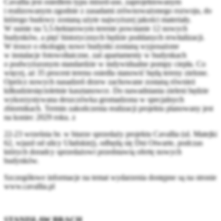
Cavallia jest osiedlem typu mixed-use, zaprojektowanym
i realizowanym zgodnie z zasadami zrównoważonego rozwoju, do
którego budowy zostaną użyte najwyższej jakości materiały.
W sumie na 5,5-hektarowym terenie powstanie 12 nowych
budynków, a pięć historycznych będzie poddanych rewitalizacji.
W trosce o ekologię nowe budynki zostaną wyposażone
w instalacje fotowoltaiczne, zaś apartamenty w budynkach
o podwyższonym standardzie w indywidualne pompy ciepła. Co
więcej, aż 35 procent terenu osiedla stanowić będą tereny zielone.
Oprócz nowych nasadzeń drzew zachowane zostaną również
kilkudziesięcioletnie kasztanowce. Do nawadniania zieleni będzie
wykorzystywana deszczówka gromadzona w specjalnych
zbiornikach. Termin zakończenia realizacji projektu planowany jest
na koniec 2029 roku. z
22-23 września br. w biurze sprzedaży projektu Cavallia (ul. Matejki
62, wjazd od ulicy Ułańskiej), odbędą się Dni Otwarte, podczas
których doradcy sprzedażowi przedstawią ofertę nowych
budynków.
Szczegółowe informacje na temat wydarzenia dostępne są na stronie
www.cavallia.pl
STANISŁAW BRACH