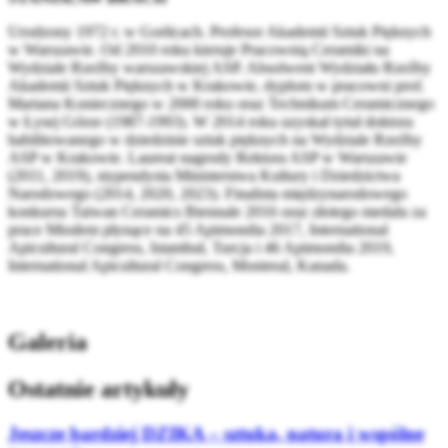
Urodzony 1972 r. w Gorlicach. Profesor Akademii Sztuk Pięknych
w Warszawie. Od 2010 roku kieruje Pracownią Ceramiki na
Wydziale Rzeźby warszawskiej ASP. Absolwent Wydziału Rzeźby
Akademii Sztuk Pięknych w Krakowie, dyplom w pracowni prof.
Mariana Koniecznego w 2000 roku oraz Technikum Ceramicznego
w Łysej Górze (1987-1993). W 2014 roku uzyskał tytuł doktora
habilitowanego w dziedzinie sztuk pięknych na Wydziale Rzeźby
ASP w Krakowie. Laureat nagrody Rektora ASP w Warszawie
(2011, 2019), stypendysta Ministerstwa Kultury i Dziedzictwa
Narodowego (2014, 2020, 2023). Finalista międzynarodowego
konkursu Taiwan Ceramics Biennale 2016 oraz złotego medalu za
prace Miodem płynące na 45 Apimondia 2017, International
Apicultural Congress, Istambuł, Turcja i 46 Apimondia 2019,
International Apicultural Congress, Montreal, Kanada.
Galeria
Ostatnie artykuły
Jeszcze bardziej DZIKA – sztuka, natura i wspólne