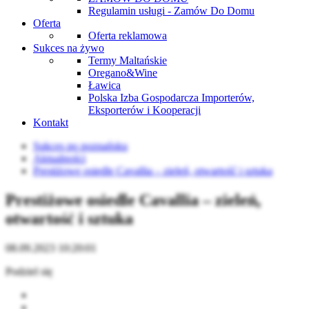
Regulamin usługi - Zamów Do Domu
Oferta
Oferta reklamowa
Sukces na żywo
Termy Maltańskie
Oregano&Wine
Ławica
Polska Izba Gospodarcza Importerów,
Eksporterów i Kooperacji
Kontakt
Sukces po poznańsku
Aktualności
Prestiżowe osiedle Cavallia – zieleń, otwartość i sztuka
Prestiżowe osiedle Cavallia – zieleń,
otwartość i sztuka
08.09.2023 10:20:01
Podziel się