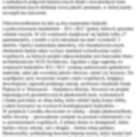
z unikalnych połączeń historycznych detali i nowatorskich form
architektonicznych definiuje nową jakość premium, w której każdy
szczegół ma znaczenie.
Odzwierciedleniem tej idei są dwa kameralne budynki
o podwyższonym standardzie – B11 i B11’ (prim), których sprzedaż
właśnie ruszyła. W ich wnętrzach znajdować się będzie tylko 27
apartamentów, a każde z tych mieszkań ma mieć wysokość 3
metrów. Oprócz kameralnej atmosfery, ich charakterystycznym
elementem będzie także wyższy standard wykończenia części
wspólnych, za których projekt odpowiedzialne jest francuskie biuro
architektoniczne SUD Architectes. Zgodnie z jego sugestią we
wnętrzach budynków B11 i B11’ zostaną zastosowane gatunkowe
materiały, takie jak wysokiej jakości drewno, metal czy terrazzo. Do
współpracy przy tworzeniu wnętrz części wspólnych, belgijscy
deweloperzy zaprosili polskiego artystę, profesora Akademii Sztuk
Pięknych w Warszawie – Stanisława Bracha. Stworzył on projekt
imponujących geometrycznych płaskorzeźb koni, wykonanych
z białej porcelany ze złotą farbą, które zdobić będą ściany lobby,
a także korytarzy na wyższych kondygnacjach budynków. –
W projekcie Cavallia obcowanie ze sztuką – dzięki płaskorzeźbom,
które stworzę – sprowadzone zostanie na poziom codzienności i to
w przestrzeniach wspólnych. Z jednej strony to dostępność, która
bardzo cieszy artystę, zaś z drugiej – istotna misja pamięci.
Płaskorzeźby symbolizują bowiem historię terenu, który kiedyś był