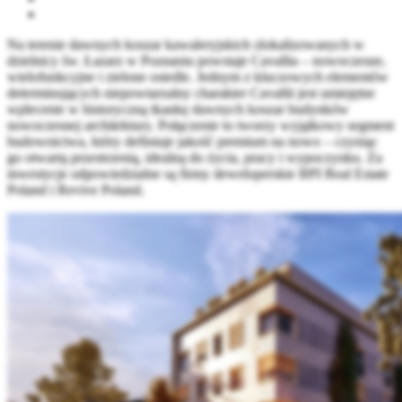
Na terenie dawnych koszar kawaleryjskich zlokalizowanych w
dzielnicy św. Łazarz w Poznaniu powstaje Cavallia – nowoczesne,
wielofunkcyjne i zielone osiedle. Jednym z kluczowych elementów
determinujących niepowtarzalny charakter Cavallii jest umiejętne
wplecenie w historyczną tkankę dawnych koszar budynków
nowoczesnej architektury. Połączenie to tworzy wyjątkowy segment
budownictwa, który definiuje jakość premium na nowo – czyniąc
go otwartą przestrzenią, idealną do życia, pracy i wypoczynku. Za
inwestycje odpowiedzialne są firmy deweloperskie BPI Real Estate
Poland i Revive Poland.