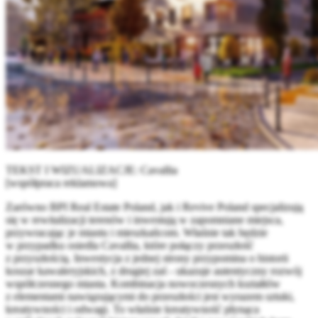
TEKST I WIZUALIZACJE: Cavallia
[współpraca reklamowa]
Zarówno BPI Real Estate Poland, jak i Revive Poland specjalizują
się w rewitalizacji terenów i inwestują w zapomniane miejsca,
przywracając je miastu i mieszkańcom. Właśnie tak będzie
w przypadku osiedla Cavallia, które połączy przeszłość
z przyszłością. Inwestycja z jednej strony przypomina o historii
koszar kawaleryjskich, z drugiej zaś - ukazuje autentyczny rozwój
współczesnego miasta. Kombinacja nowoczesnych kształtów
z elementami nawiązującymi do przeszłości jest wyrazem sztuki,
kreatywności i odwagi. To właśnie kreatywność płynąca