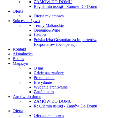
ZAMÓW DO DOMU
Regulamin usługi - Zamów Do Domu
Oferta
Oferta reklamowa
Sukces na żywo
Termy Maltańskie
Oregano&Wine
Ławica
Polska Izba Gospodarcza Importerów,
Eksporterów i Kooperacji
Kontakt
Aktualności
Biznes
Magazyn
O nas
Gdzie nas znaleźć
Prenumerata
E-wydanie
Wydania archiwalne
Zaufali nam
Zamów do domu
ZAMÓW DO DOMU
Regulamin usługi - Zamów Do Domu
Oferta
Oferta reklamowa