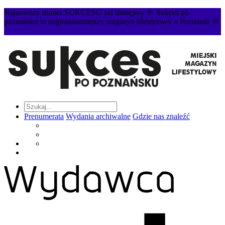
Najnowszy numer SUKCESU już dostępny 🌞 Sukces po
poznańsku to najpopularniejszy magazyn lifestylowy o Poznaniu 🌞
Prenumerata
Wydania archiwalne
Gdzie nas znaleźć