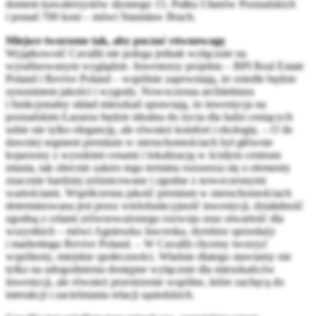
domem kawalerzystów słynnego 15. Pułku Ułanów Poznańskich
i ponad 700 koni – mówi Stanisław Brach.
Miejsce tworzone tak, aby poczuć równowagę
Wyjątkowość Cavallii nie polega jednak wyłącznie na
wyrafinowanym wyglądzie. Inwestorzy projektu – BPI Real Estate
Poland i Revive Poland – wspólnie zapewniają, że osiedle będzie
synonimem jakości i wygody. Nowoczesna architektura
i funkcjonalny układ mieszkań sprawiają, że inwestycja na
poznańskim Łazarzu będzie idealna do życia dla ludzi ceniących
sobie nie tylko elegancję, ale również komfort i ekologię. – O ile
dawniej segment premium w nieruchomościach był głównie
kojarzony z wysokimi cenami i lokalizacją w ścisłym centrum
miasta, tak obecnie zakres tego terminu rozszerza się o elementy
znacznie bardziej zróżnicowane i zgodne z nowoczesnymi
wartościami. Współczesna jakość premium w nieruchomościach
determinowana jest przez wielofunkcyjność inwestycji, działalność
zgodną z celami zrównoważonego rozwoju oraz otwartość dla
wszystkich – mówi Agnieszka Jaworska, dyrektor sprzedaży
i marketingu Revive Poland. – W Cavallii chcemy tworzyć
wspólnoty, miejskie społeczności. Właśnie dlatego stawiamy nie
tylko na udogodnienia dostępne wyłącznie dla mieszkańców
inwestycji, ale również przestrzenie wspólne, które zachęcą do
interakcji i zacieśniania relacji sąsiedzkich.