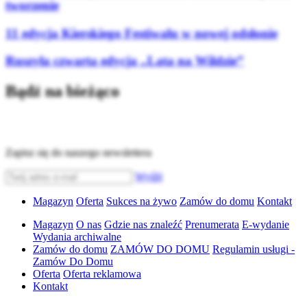
tworzenie
11 edycja Kierskiego Festiwalu w nowej odsłonie
Ruszyła czwarta edycja „Lata na Wildzie”
Bądź na bieżąco
Zapisz się do naszego newslettera
Wyślij
Magazyn
Oferta
Sukces na żywo
Zamów do domu
Kontakt
Magazyn
O nas
Gdzie nas znaleźć
Prenumerata
E-wydanie
Wydania archiwalne
Zamów do domu
ZAMÓW DO DOMU
Regulamin usługi -
Zamów Do Domu
Oferta
Oferta reklamowa
Kontakt