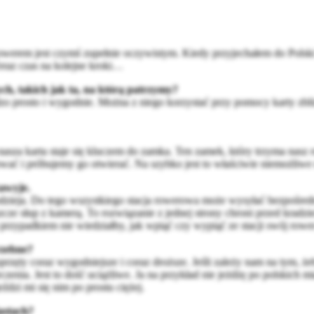
werem jest czymś zupełnie oczywistym. Kiedy przyjechałem do Polski 3
eraz czas na kolejne kroki…
ch, takich jak ta, na którą patrzymy?
dzo prosto i wygodnie. Można z niego korzystać przy pomocy karty zb
a karta staje się kluczem do zamka. Ten zamek, który trzyma nasz row
wać i próbujemy go otwierać. Na szybko jest to właściwie niemożliwe d
zawyje.
odzieja. Do tego wszystkiego stacja rowerowa może wysyłać bezpośredn
zcze słup z kamerą. To rozwiązanie z jednej strony chroni przed kradz
przypadkiem nie wiedziałby, jak wpiąć czy wypiąć ze stacji swój rower
rzebne?
 sprzęty coraz wygodniejsze i coraz droższe. Jeśli zależy nam na tym, 
zenia. Jest to dość uciążliwe. Ja na przykład nie jeżdżę po polskich m
ździ mi się nim po prostu ciężej.
astach?