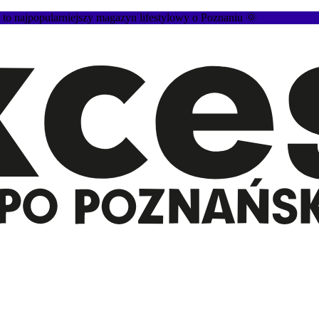
 najpopularniejszy magazyn lifestylowy o Poznaniu 🌞