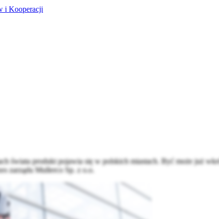
 i Kooperacji
 świata produkt pojawia się w polskich miastach. Być może już wkrót
s zarządu Mullerco Sp. z o.o.