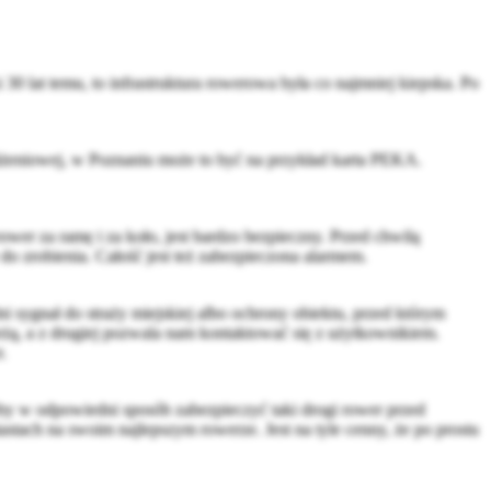
0 lat temu, to infrastruktura rowerowa była co najmniej kiepska. Po
liżeniowej, w Poznaniu może to być na przykład karta PEKA.
er za ramę i za koło, jest bardzo bezpieczny. Przed chwilą
o zrobienia. Całość jest też zabezpieczona alarmem.
i sygnał do straży miejskiej albo ochrony obiektu, przed którym
ieżą, a z drugiej pozwala nam kontaktować się z użytkownikiem.
.
żeby w odpowiedni sposób zabezpieczyć taki drogi rower przed
iastach na swoim najlepszym rowerze. Jest na tyle cenny, że po prostu