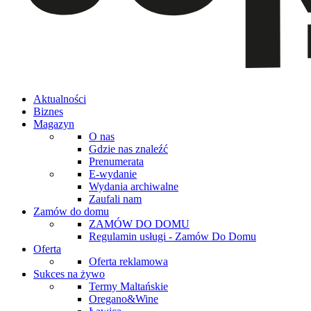
Aktualności
Biznes
Magazyn
O nas
Gdzie nas znaleźć
Prenumerata
E-wydanie
Wydania archiwalne
Zaufali nam
Zamów do domu
ZAMÓW DO DOMU
Regulamin usługi - Zamów Do Domu
Oferta
Oferta reklamowa
Sukces na żywo
Termy Maltańskie
Oregano&Wine