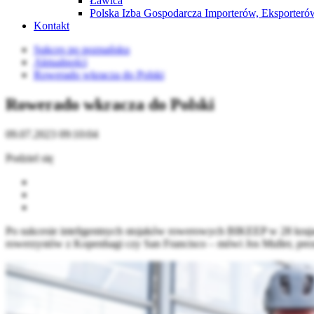
Ławica
Polska Izba Gospodarcza Importerów, Eksporterów
Kontakt
Sukces po poznańsku
Aktualności
Rowerado wkracza do Polski
Rowerado wkracza do Polski
09.07.2023 09:10:04
Podziel się
Po sukcesie inteligentnych stojaków rowerowych BIKEEP w 28 krajach
rowerzystów z Kopenhagi czy San Francisco – mówi Jos Muller, preze