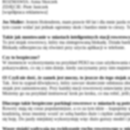
ROZMAWIA: Anna Skoczek
ZDJĘCIE: Piotr Jasiczek
[współpraca reklamowa]
Jos Muller:
Jestem Holendrem, mam prawie 60 lat i dla mnie jazda ro
tym czasie widać już jednak ogromny skok i bardzo mnie to cieszy. T
Takie jak montowanie w miastach inteligentnych stacji rowerowy
To jest stojak rowerowy, który ma zintegrowaną blokadę. Działa bar
Blokadę odbezpiecza się również przy użyciu aplikacji w telefonie.
Czy to bezpieczne?
W momencie wykorzystania na przykład PEKI na czas użytkowania nasz
pokazywałem, co się z nim dzieje, kiedy zaczynamy przy nim majstro
O! Czyli nie dość, że zamek jest mocny, to jeszcze do tego stojak 
Tak. Jest tu sygnał dźwiękowy, który zawsze skutecznie odstrasza zł
stojak jest zamontowany. Przy każdej stacji rowerowej ustawiamy jes
Możemy go na przykład instruować krok po kroku, co ma robić, jeśli 
Dlaczego takie bezpieczne parkingi rowerowe w miastach są pot
Rowery stają się coraz popularniejsze, a co za tym idzie – kupujemy
kradzieżą, teraz musimy wozić ze sobą bardzo duże i ciężkie zabezpiec
się boję. Do jazdy miejskiej wykorzystuję więc dużo gorszy model i je
Wasze stojaki wpływają na zwiększanie ruchu rowerowego w mi