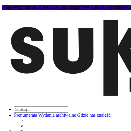
Najnowszy numer SUKCESU już dostępny 🌞 Sukces po poznańsku to
Prenumerata
Wydania archiwalne
Gdzie nas znaleźć