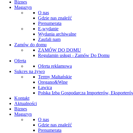
Biznes
Magazyn
O nas
Gdzie nas znaleźć
Prenumerata
E-wydanie
Wydania archiwalne
Zaufali nam
Zamów do domu
ZAMÓW DO DOMU
Regulamin usługi - Zamów Do Domu
Oferta
Oferta reklamowa
Sukces na żywo
Termy Maltańskie
Oregano&Wine
Ławica
Polska Izba Gospodarcza Importerów, Eksporterów
Kontakt
Aktualności
Biznes
Magazyn
O nas
Gdzie nas znaleźć
Prenumerata