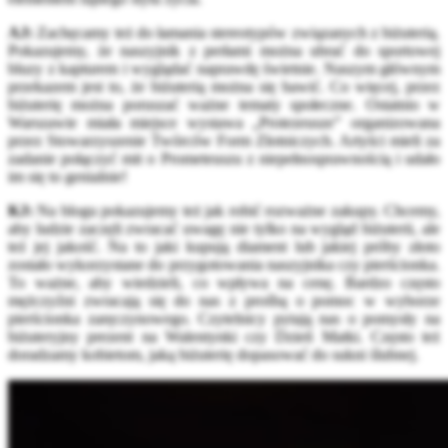
AJ:
Zachęcamy też do łamania stereotypów związanych z biżuterią.
Pokazujemy, że naszyjnik z perłami można ubrać do sportowej
bluzy z kapturem i wyglądać naprawdę świetnie. Naszym głównym
przekazem jest to, że biżuterią można się bawić. Co więcej, przez
biżuterię można poruszać ważne tematy społeczne. Ostatnio w
Warszawie miała miejsce wystawa „Protezeusze” organizowana
przez Stowarzyszenie Twórców Form Złotniczych. Artyści mieli za
zadanie połączyć mit o Prometeuszu z niepełnosprawnością i udało
im się to genialnie!
KJ:
Na blogu pokazujemy też jak robić rozważne zakupy. Chcemy,
aby ludzie zaczęli zwracać uwagę nie tylko na wygląd biżuterii, ale
też jej jakość. Na to jaki kupują diament lub jakiej próby złoto
zostało wykorzystane do przygotowania naszyjnika czy pierścionka.
To ważne, aby wiedzieli, co wpływa na cenę. Bardzo często
mężczyźni zwracają się do nas z prośbą o pomoc w wyborze
pierścionka zaręczynowego. Czytelnicy pytają nas o pomysły na
biżuteryjny prezent na Walentynki czy Dzień Matki. Często też
doradzamy kobietom, jaką biżuterię dopasować do sukni ślubnej.