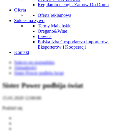
Regulamin usługi - Zamów Do Domu
Oferta
Oferta reklamowa
Sukces na żywo
Termy Maltańskie
Oregano&Wine
Ławica
Polska Izba Gospodarcza Importerów,
Eksporterów i Kooperacji
Kontakt
Sukces po poznańsku
Aktualności
Sister Power podbija świat
Sister Power podbija świat
15.01.2020 12:00:00
Podziel się