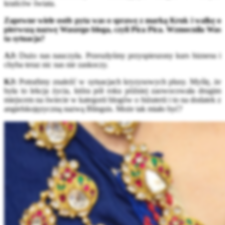
krańców świata.
Zapewne wiele osób pyta was o sprawę z marką Kruk i walkę o
pierwszą nazwę Waszego bloga, czyli Pica Pica. Wzmocniła Was
ta sytuacja?
AJ:
Dużo nas nauczyła. Przeszłyśmy przyspieszony kurs biznesu i
chyba teraz nic nas nie zaskoczy.
KJ:
Potrafimy znaleźć w sytuacjach kryzysowych plusy. Myślę, że
była to lekcja życia, która pół roku później zaowocowała drugim
miejscem na świecie w kategorii blogów o biżuterii i to na dodatek z
angielskojęzyczną nazwą Blingsis. Może tak miało być?