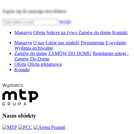
Zapisz się do naszego newslettera
Wyślij
Magazyn
Oferta
Sukces na żywo
Zamów do domu
Kontakt
Magazyn
O nas
Gdzie nas znaleźć
Prenumerata
E-wydanie
Wydania archiwalne
Zamów do domu
ZAMÓW DO DOMU
Regulamin usługi -
Zamów Do Domu
Oferta
Oferta reklamowa
Kontakt
Nasze obiekty