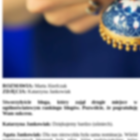
ROZMAWIA:
Marta Józefczak
ZDJĘCIA:
Katarzyna Jankowiak
Stworzyłyście bloga, który zajął drugie miejsce w
ogólnoświatowym rankingu blogów. Pozwólcie, że pogratuluję
Wam sukcesu.
Katarzyna Jankowiak:
Dziękujemy bardzo (uśmiech).
Agata Jankowiak:
Dla nas niezwykła była sama nominacja. Wśród