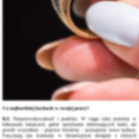
Co najbardziej kochacie w swojej pracy?
KJ:
Nieprzewidywalność i podróże. W ciągu roku jesteśmy w
kilkunastu miejscach, gdzie spotykamy interesujących ludzi, ale
przede wszystkim – poprzez biżuterię – poznajemy nowe kultury.
Fascynują nas kontrasty w biżuteryjnym designie z różnych