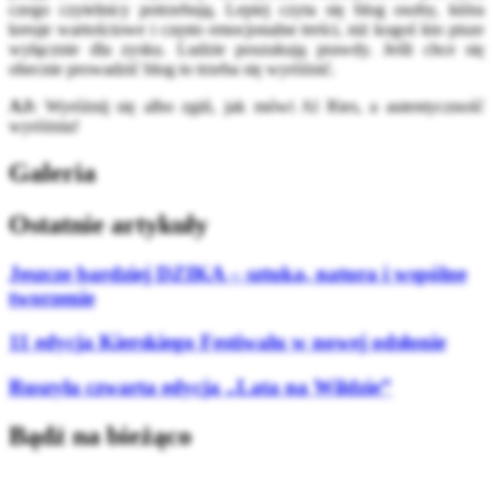
czego czytelnicy potrzebują. Lepiej czyta się blog osoby, która
kreuje wartościowe i często emocjonalne treści, niż kogoś kto pisze
wyłącznie dla zysku. Ludzie poszukują prawdy. Jeśli chce się
obecnie prowadzić blog to trzeba się wyróżnić.
AJ:
Wyróżnij się albo zgiń, jak mówi Al Ries, a autentyczność
wyróżnia!
Galeria
Ostatnie artykuły
Jeszcze bardziej DZIKA – sztuka, natura i wspólne
tworzenie
11 edycja Kierskiego Festiwalu w nowej odsłonie
Ruszyła czwarta edycja „Lata na Wildzie”
Bądź na bieżąco