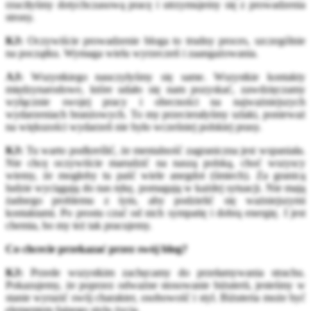
rzuciłyśmy dotychczasową pracę i utrzymujemy się z prowadzenia
strony.
KJ:
Oczywiście prowadzenie bloga to trudny proces, szczególnie
na początku. Wymaga wielu wyrzeczeń i zaangażowania.
AJ:
Wszystkiego nauczyłyśmy się same. Wszystkie kontakty
międzynarodowe, które udało się nam pozyskać, zawdzięczamy
wyłącznie swojej pracy i obecności na najważniejszych
wydarzeniach branżowych. To my przecierałyśmy szlaki, ponieważ
na większości wydarzeń nie było wcześniej polskiej prasy.
KJ:
Tu warto podkreślić, że mentalność zagraniczna jest wspaniała.
Nie chcę oczywiście marudzić na naszą polską, choć wszyscy
wiemy, że mogłoby tu paść wiele anegdot (śmiech). Za granicą
ludzie wyciągają do nas rękę, pomagają w każdej sytuacji. Nie mają
żadnego problemu z tym, aby podzielić się ważniejszymi
kontaktami. Po prostu czuć od nich sympatię i dobrą energię. I jest
chemia, bo my też tak pracujemy.
Co chcecie przekazać przez swój blog?
KJ:
Przede wszystkim zachęcamy do przełamywania strachu.
Pokazujemy, że poprzez odważne stosowanie biżuterii, jesteśmy w
stanie wyrazić swój charakter, osobowość i styl. Biżuteria może być
elementem fajnego stylu życia.