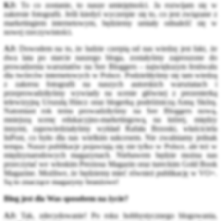
KJ:
To co zostanie, to nasze umiejętności. Ja rozwijam się w
zakresie fotografii. Jeśli kiedyś wyczerpie się to, co jest związane z
marketingiem internetowym, będziemy umiały odnaleźć się w
nowej rzeczywistości.
AJ:
Dowodem na to, że ludzie czerpią od nas wiedzę jest fakt, że
dwa lata po starcie naszego bloga, zostałyśmy zaproszone do
prowadzenia warsztatów na See Bloggers – największym festiwalu
dla twórców internetowych w Polsce. Podzieliłyśmy się tam wiedzą
z zakresu fotografii na naszych autorskich warsztatach i
przeprowadziłyśmy wywiady na scenie głównej z prezenterką
telewizyjną Urszulą Hincz oraz blogerką podróżniczą Anną Skórą.
Natomiast rok temu prowadziłyśmy na See Bloggers nową,
mniejszą scenę edukacyjno-marketingową, na której, między
innymi, zapowiedziałyśmy wykład Rafała Brzoski, właściciela
InPost, co było dla nas wielkim sukcesem. Nie zwalniamy jednak
tempa. Nasze publikacje pojawiają się nie tylko w Polsce, ale też w
międzynarodowych magazynach. Niebawem będzie można nas
przeczytać we włoskim Preziosa Magazin oraz tureckim Gold Book
Magazine. Możliwe, że będziemy mieć również publikację w VO+.
Są to znaczące magazyny branżowe!
Blog jest dla Was sposobem na życie?
AJ:
Tak, zdecydowanie! Po roku hobbystycznego blogowania,