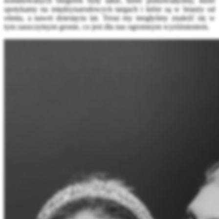
nominowanych blogerek były takie, które podziwiałyśmy, które
spotykamy na międzynarodowych targach i które są w branży od
ośmiu, a nawet dziesięciu lat. Teraz my mogłyśmy znaleźć się w
tym zaszczytnym gronie, co jest dla nas ogromnym wyróżnieniem.