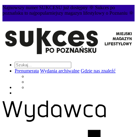
Najnowszy numer SUKCESU już dostępny 🌞 Sukces po
poznańsku to najpopularniejszy magazyn lifestylowy o Poznaniu 🌞
Prenumerata
Wydania archiwalne
Gdzie nas znaleźć