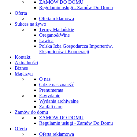
ZAMÓW DO DOMU
Regulamin usługi - Zamów Do Domu
Oferta
Oferta reklamowa
Sukces na żywo
Termy Maltańskie
Oregano&Wine
Ławica
Polska Izba Gospodarcza Importerów,
Eksporterów i Kooperacji
Kontakt
Aktualności
Biznes
Magazyn
O nas
Gdzie nas znaleźć
Prenumerata
E-wydanie
Wydania archiwalne
Zaufali nam
Zamów do domu
ZAMÓW DO DOMU
Regulamin usługi - Zamów Do Domu
Oferta
Oferta reklamowa