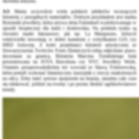
skromna klasyka.
AJ:
Mamy oczywiście wielu polskich jubilerów tworzących
biżuterię z porządnych materiałów. Dobrym przykładem jest marka
Bytomski jewellery, która używa złota Fairmined wydobywanego w
sposób bezpieczny dla ludzi i środowiska. Na polskim rynku są
również marki luksusowe, jak np. La Marqueuse, których
właścicielki inwestują w dobre kamienie z certyfikatem GIA czy
HRD Antwerp. Z kolei projektanci biżuterii artystycznej ze
Stowarzyszenia Twórców Form Złotniczych robią odjechane prace,
doceniane za granicą. Biżuteria Marcina Tymińskiego była
prezentowana na JOYA Barcelona czy NYC Jewellery Week.
Ostatnio przeprowadziłyśmy też wywiad ze Sławą Tchórzewską,
która potrafi wykonać fantastyczny naszyjnik z rzeczy znalezionych
na ulicy. Żeby mieć szersze spojrzenie na branżę, musimy cały czas
się edukować, jeździć na eventy i po prostu śledzić ogólnoświatowe
trendy.