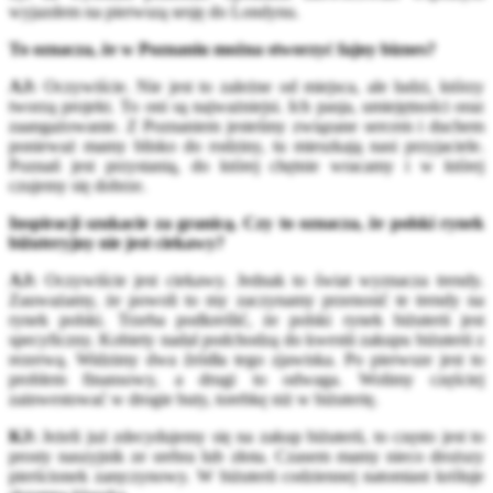
wyjazdem na pierwszą sesję do Londynu.
To oznacza, że w Poznaniu można stworzyć fajny biznes?
AJ:
Oczywiście. Nie jest to zależne od miejsca, ale ludzi, którzy
tworzą projekt. To oni są najważniejsi. Ich pasja, umiejętności oraz
zaangażowanie. Z Poznaniem jesteśmy związane sercem i duchem
ponieważ mamy blisko do rodziny, tu mieszkają nasi przyjaciele.
Poznań jest przystanią, do której chętnie wracamy i w której
czujemy się dobrze.
Inspiracji szukacie za granicą. Czy to oznacza, że polski rynek
biżuteryjny nie jest ciekawy?
AJ:
Oczywiście jest ciekawy. Jednak to świat wyznacza trendy.
Zauważamy, że powoli to my zaczynamy przenosić te trendy na
rynek polski. Trzeba podkreślić, że polski rynek biżuterii jest
specyficzny. Kobiety nadal podchodzą do kwestii zakupu biżuterii z
rezerwą. Widzimy dwa źródła tego zjawiska. Po pierwsze jest to
problem finansowy, a drugi to odwaga. Wolimy częściej
zainwestować w drogie buty, torebkę niż w biżuterię.
KJ:
Jeżeli już zdecydujemy się na zakup biżuterii, to często jest to
prosty naszyjnik ze srebra lub złota. Czasem mamy nieco droższy
pierścionek zaręczynowy. W biżuterii codziennej natomiast króluje