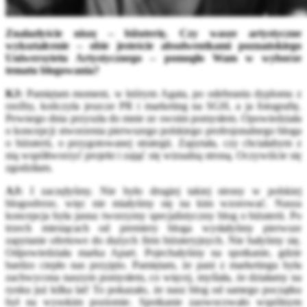
Znalazłyście niszę – biżuterię. Czy wasze artystyczne
wykształcenie – obie jesteście absolwentkami poznańskiego
Uniwersytetu Artystycznego – pomogło Wam w wyborze
tematu blogowania?
KJ:
Pamiętam moment, w którym Agata, po odebraniu dyplomu z
rzeźby, kończyła jeszcze PR i marketing na SGH, a ja fotografię.
Pewnego dnia przyszła do mnie ze swoim pomysłem. Opowiedziała
o koncepcji stworzenia pierwszego polskiego profesjonalnego bloga
o biżuterii, o przygotowanej strategii. Zapytała, czy chciałabym z
nią współtworzyć projekt i zająć się wizualną stroną. Oczywiście się
zgodziłam.
AJ
:
I zaczęłyśmy. Nie było drugiej takiej strony w polskiej
blogosferze, więc nie miałyśmy się na kim wzorować. Nasza
koncepcja była jasna: tworzymy specjalistyczny blog o biżuterii. Po
trzech miesiącach od premiery bloga wysłałyśmy pierwsze
zapytanie ofertowe do dużych firm biżuteryjnych. Nie bałyśmy się.
Odpowiedziała marka Apart. Pojechałyśmy na spotkanie, gdzie
bardzo ciepło nas przyjęto. Pamiętam, że pani z marketingu była
zachwycona naszym pomysłem, co więcej, myślała, że działamy na
rynku już kilka lat! To pokazało, że nasz blog od samego początku
był na wysokim poziomie. Spotkanie zaowocowało wspólnym