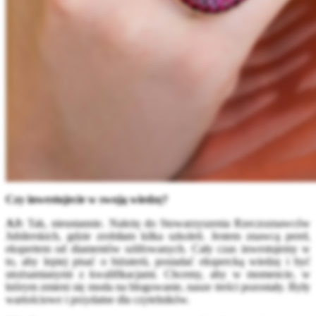
Czy inwestujecie w swoją wiedzę?
AJ:
Tak, nieustannie. Należę do Stowarzyszenia Rzeczoznawców
Jubilerskich, gdzie zrobiłam kilka szkoleń. Jestem znawcą pereł,
ekspertem od diamentów szlifowanych. Cały czas inwestujemy w
to, aby lepiej pisać o biżuterii, posiadać ekspercką wiedzę i być
utożsamianymi z kwalifikacjami. Chcemy, aby w momencie, w
którym zmieni się moda na blogowanie, nasze treści pozostały. Były
wartościowe i przydatne dla czytelników.