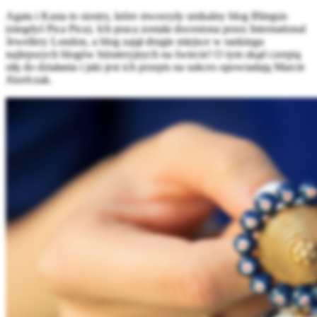
Agata i Kasia to siostry, które stworzyły unikalny blog Blingsis
(niegdyś Pica Pica). Ich praca została doceniona przez International
Jewellery London, a blog zajął drugie miejsce w rankingu
najlepszych blogów biżuteryjnych na świecie! O tym skąd czerpią
siłę do działania i jaki jest ich przepis na sukces opowiadają Marcie
Józefczak.