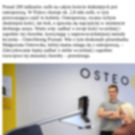
Ponad 200 milionów osób na całym świecie dotkniętych jest
osteoporozą. W Polsce choruje ok. 2,8 mln osób, w tym
przeważająca część to kobiety. Osteoporoza, zwana cichym
złodziejem kości, nie boli, a ujawnia się najczęściej w momencie
drobnego urazu. Warto więc zadbać o swoje kości wcześniej i
zapobiec tej chorobie, korzystając z najnowocześniejszej metody
leczenia – OsteoStrong Poznań. Wie o tym doskonale piosenkarka
Małgorzata Ostrowska, której mama zmaga się z osteoporozą. –
Zdecydowanie lepiej zadbać o siebie wcześniej i zapobiec
rozwojowi tej strasznej choroby – przestrzega.