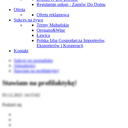
Regulamin usługi - Zamów Do Domu
Oferta
Oferta reklamowa
Sukces na żywo
Termy Maltańskie
Oregano&Wine
Ławica
Polska Izba Gospodarcza Importerów,
Eksporterów i Kooperacji
Kontakt
Sukces po poznańsku
Aktualności
Stawiam na profilaktykę!
Stawiam na profilaktykę!
03.12.2021 14:15:02
Podziel się