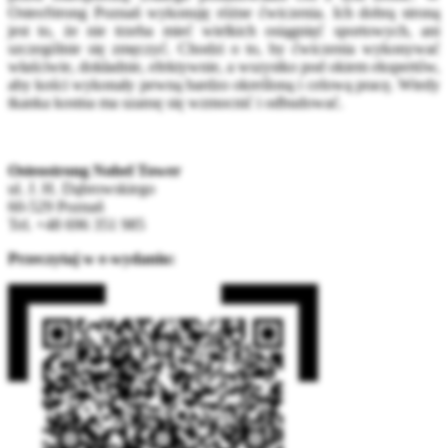
OsteoStrong Poznań wykonuję różne ćwiczenia. Ich dobrą stroną
jest to, że nie trzeba mieć wielkich osiągnięć sportowych, ani
szczególnie się zmęczyć. Chodzi o to, by ćwiczenia wykonywać
właściwie, dokładnie, efektywnie, a wszystko pod okiem ekspertów,
aby kości wykonały pewną bardzo określoną i celową pracę. Wtedy
tkanka kostna ma szansę się wzmocnić i odbudować.
Osteostrong Nobel Tower
ul. J. H. Dąbrowskiego
60-529 Poznań
Tel. +48 696 351 985
Przeczytaj w e-wydaniu: