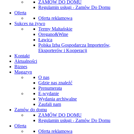
ZAMÓW DO DOMU
Regulamin usługi - Zamów Do Domu
Oferta
Oferta reklamowa
Sukces na żywo
Termy Maltańskie
Oregano&Wine
Ławica
Polska Izba Gospodarcza Importerów,
Eksporterów i Kooperacji
Kontakt
Aktualności
Biznes
Magazyn
O nas
Gdzie nas znaleźć
Prenumerata
E-wydanie
Wydania archiwalne
Zaufali nam
Zamów do domu
ZAMÓW DO DOMU
Regulamin usługi - Zamów Do Domu
Oferta
Oferta reklamowa