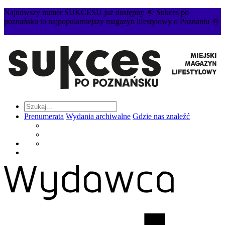
Najnowszy numer SUKCESU już dostępny 🌞 Sukces po
poznańsku to najpopularniejszy magazyn lifestylowy o Poznaniu 🌞
Prenumerata
Wydania archiwalne
Gdzie nas znaleźć