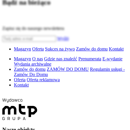
Bądź na bieżąco
Zapisz się do naszego newslettera
Wyślij
Magazyn
Oferta
Sukces na żywo
Zamów do domu
Kontakt
Magazyn
O nas
Gdzie nas znaleźć
Prenumerata
E-wydanie
Wydania archiwalne
Zamów do domu
ZAMÓW DO DOMU
Regulamin usługi -
Zamów Do Domu
Oferta
Oferta reklamowa
Kontakt
Nasze obiekty