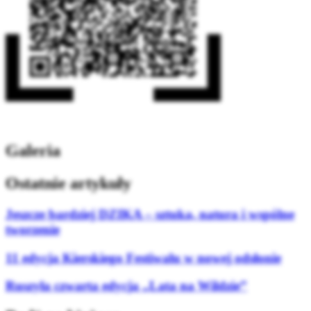
Galeria
Ostatnie artykuły
Jeszcze bardziej DZIKA – sztuka, natura i wspólne
tworzenie
11 edycja Kierskiego Festiwalu w nowej odsłonie
Ruszyła czwarta edycja „Lata na Wildzie”