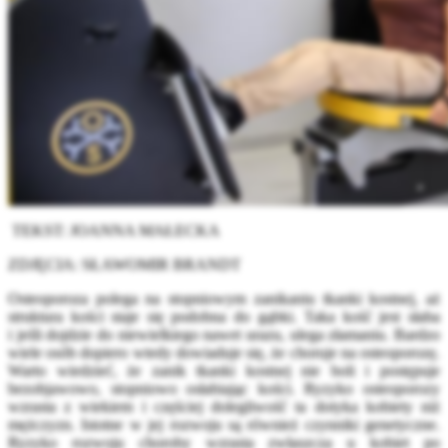
TEKST: JOANNA MAŁECKA
ZDJĘCIA: SŁAWOMIR BRANDT
Osteoporoza polega na stopniowym zanikaniu tkanki kostnej, aż
struktura kości staje się podobna do gąbki. Taka kość jest słaba
i jeśli dojdzie do niewielkiego nawet urazu, ulega złamaniu. Bardzo
wiele osób dopiero wtedy dowiaduje się, że choruje na osteoporozę.
Warto wiedzieć, że zanik tkanki kostnej nie boli i postępuje
bezobjawowo, stopniowo osłabiając kości. Ryzyko osteoporozy
wzrasta z wiekiem i częściej dolegliwość ta dotyka kobiety niż
mężczyzn. Istotne w jej rozwoju są również czynniki genetyczne.
Ryzyko rozwoju choroby wzrasta zwłaszcza u kobiet po