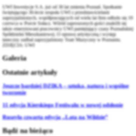
UWI Inwestycje S.A. już od 30 lat zmienia Poznań. Spotkanie
świętującego 30-lecie zespołu UWI z przedstawicielami
zaprzyjaźnionych, współpracujących od wielu lat firm odbyło się 10
czerwca w Porcie Sołacz. Wśród zaproszonych gości znaleźli się
także emerytowani pracownicy UWI pamiętający czasy Poznańskiej
Spółdzielni Mieszkaniowej. O oprawę artystyczną i występ
taneczny zadbał zaprzyjaźniony Teatr Muzyczny w Poznaniu.
ZDJĘCIA: UWI
Galeria
Ostatnie artykuły
Jeszcze bardziej DZIKA – sztuka, natura i wspólne
tworzenie
11 edycja Kierskiego Festiwalu w nowej odsłonie
Ruszyła czwarta edycja „Lata na Wildzie”
Bądź na bieżąco