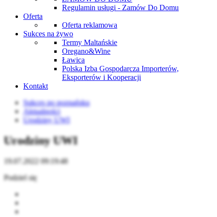
Regulamin usługi - Zamów Do Domu
Oferta
Oferta reklamowa
Sukces na żywo
Termy Maltańskie
Oregano&Wine
Ławica
Polska Izba Gospodarcza Importerów,
Eksporterów i Kooperacji
Kontakt
Sukces po poznańsku
Aktualności
Urodziny UWI
Urodziny UWI
19.07.2022 09:19:48
Podziel się