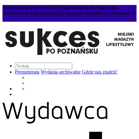
Najnowszy numer SUKCESU już dostępny 🌞 Sukces po
poznańsku to najpopularniejszy magazyn lifestylowy o Poznaniu 🌞
Prenumerata
Wydania archiwalne
Gdzie nas znaleźć