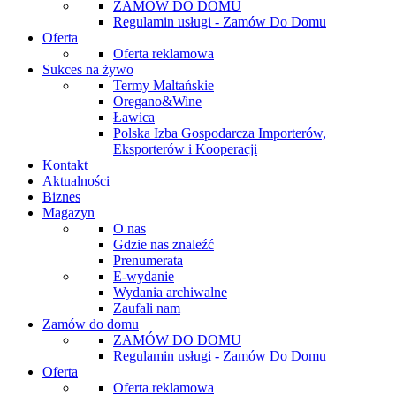
ZAMÓW DO DOMU
Regulamin usługi - Zamów Do Domu
Oferta
Oferta reklamowa
Sukces na żywo
Termy Maltańskie
Oregano&Wine
Ławica
Polska Izba Gospodarcza Importerów,
Eksporterów i Kooperacji
Kontakt
Aktualności
Biznes
Magazyn
O nas
Gdzie nas znaleźć
Prenumerata
E-wydanie
Wydania archiwalne
Zaufali nam
Zamów do domu
ZAMÓW DO DOMU
Regulamin usługi - Zamów Do Domu
Oferta
Oferta reklamowa