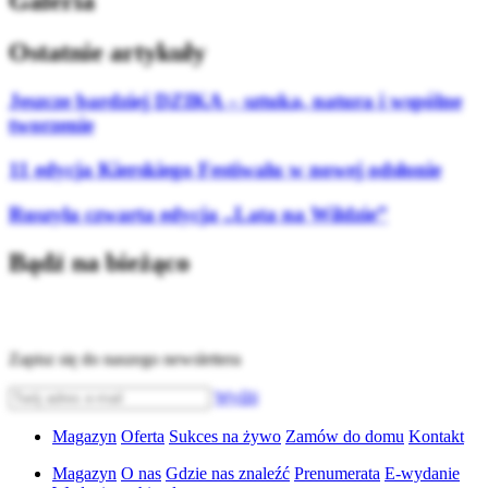
Galeria
Ostatnie artykuły
Jeszcze bardziej DZIKA – sztuka, natura i wspólne
tworzenie
11 edycja Kierskiego Festiwalu w nowej odsłonie
Ruszyła czwarta edycja „Lata na Wildzie”
Bądź na bieżąco
Zapisz się do naszego newslettera
Wyślij
Magazyn
Oferta
Sukces na żywo
Zamów do domu
Kontakt
Magazyn
O nas
Gdzie nas znaleźć
Prenumerata
E-wydanie