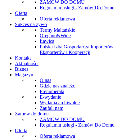
ZAMÓW DO DOMU
Regulamin usługi - Zamów Do Domu
Oferta
Oferta reklamowa
Sukces na żywo
Termy Maltańskie
Oregano&Wine
Ławica
Polska Izba Gospodarcza Importerów,
Eksporterów i Kooperacji
Kontakt
Aktualności
Biznes
Magazyn
O nas
Gdzie nas znaleźć
Prenumerata
E-wydanie
Wydania archiwalne
Zaufali nam
Zamów do domu
ZAMÓW DO DOMU
Regulamin usługi - Zamów Do Domu
Oferta
Oferta reklamowa