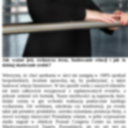
Jak ważne jest, zwłaszcza teraz, budowanie relacji i jak to
dzisiaj skutecznie zrobić?
Wierzymy, że choć spotkania w sieci nie zastąpią w 100% spotkań
bezpośrednich, świetnie sprawdzą się, by podtrzymać, a także
budować relacje biznesowe. W ten sposób wielu z naszych klientów
nie musi całkowicie rezygnować z zaplanowanych eventów, a
jedynie zmienić ich formułę. Nasze możliwości są naprawdę duże,
dzięki czemu w grę wchodzi realizacja praktycznie każdego
wydarzenia. Od webinaru, szkolenia czy konferencji, po eventy
takie jak premiery produktów, szeroko rozumiana promocja firmy, a
nawet występy muzyczne! Posiadamy własne, w pełni wyposażone
studio nagrań w obiekcie Poznań Congress Center na terenie
Międzynarodowych Targów Poznańskich, ale nic nie stoi na