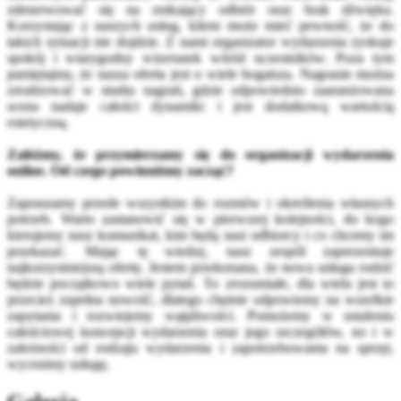
zdenerwować się na znikający odbiór oraz brak dźwięku.
Korzystając z naszych usług, klient może mieć pewność, że do
takich sytuacji nie dojdzie. Z nami organizator wydarzenia zyskuje
spokój i wiarygodny wizerunek wśród uczestników. Poza tym
pamiętajmy, że nasza oferta jest o wiele bogatsza. Nagranie można
zrealizować w studiu nagrań, gdzie odpowiednio zaaranżowana
scena nadaje całości dynamiki i jest dodatkową wartością
estetyczną.
Załóżmy, że przymierzamy się do organizacji wydarzenia
online. Od czego powinniśmy zacząć?
Zapraszamy przede wszystkim do rozmów i określenia własnych
potrzeb. Warto zastanowić się w pierwszej kolejności, do kogo
kierujemy nasz komunikat, kim będą nasi odbiorcy i co chcemy im
przekazać. Mając tę wiedzę, nasz zespół zaprezentuje
najkorzystniejszą ofertę. Jestem przekonana, że nowa usługa rodzić
będzie początkowo wiele pytań. To zrozumiałe, dla wielu jest to
przecież zupełna nowość, dlatego chętnie odpowiemy na wszelkie
zapytania i rozwiejemy wątpliwości. Pomożemy w ustaleniu
całościowej koncepcji wydarzenia oraz jego szczegółów, no i w
zależności od rodzaju wydarzenia i zapotrzebowania na sprzęt,
wycenimy usługę.