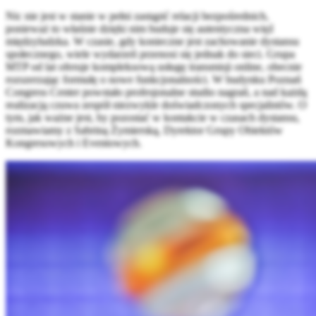
Nic nie jest w stanie w pełni zastąpić relacji bezpośrednich,
ponieważ to właśnie dzięki nim buduje się autentyczna więź
międzyludzka. W czasie, gdy konieczne jest zachowanie dystansu
społecznego, wiele wydarzeń przenosi się jednak do sieci. Grupa
MTP od lat oferuje kompleksową usługę transmisji online, obecnie
rozszerzając formułę o nowe funkcjonalności. W budynku Poznań
Congress Center powstało profesjonalne studio nagrań, a nad każdą
realizacją czuwa zespół niezwykle doświadczonych specjalistów. O
tym, jak ważne jest, by pozostać w kontakcie w czasach dystansu,
rozmawiamy z Sabriną Żymierską, Dyrektor Grupy Obiektów
Kongresowych i Eventowych.