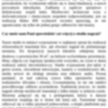
przeszkodzie, by wydarzenie odbyło się w innej lokalizacji, a nawet
prywatnym mieszkaniu. Zadbamy o zaplecze sprzętowe i
dedykowany zespół ludzi. Możliwości techniczne wraz z
doświadczonym i elastycznym zespołem (odpowiedzialny jest za
realizację blisko 800 wydarzeń rocznie) sprawiają, że nie
ograniczamy się tylko do jednej grupy odbiorców lub branży.
Czy może nam Pani opowiedzieć coś więcej o studiu nagrań?
Nasze studio to miejsce wyposażone w najlepszy sprzęt do realizacji
różnorodnych transmisji live, jak również nagrań do późniejszego
montażu. Do dyspozycji naszych klientów oddajemy ekran
2
diodowy o powierzchni 30 m
, na którym wyświetlamy prezentacje,
filmy, zdjęcia czy logotypy (praktycznie wszystko, na czym w danej
realizacji zależy zleceniodawcy). Studio wyposażone jest także w
green screen, oświetlenie telewizyjne, kamery o rozdzielczości 4K,
media serwer do obsługi streamu oraz miksery audio. Proszę
pamiętać, że nad całością czuwa kilku operatorów kamer,
realizatorów dźwięku i obrazu. Gwarantujemy, że nic nie zakłóci
prawidłowego odbioru uczestnikom. Nadmienię jeszcze, że studio
nagrań oferuje możliwość transmisji z kilku miejsc w jednym czasie.
Możemy połączyć się np. z prelegentami, którzy w danym
momencie znajdują się w domu lub innej sali. Transmisje mogą
odbywać się w kilku językach jednocześnie, a dzięki platformie pay