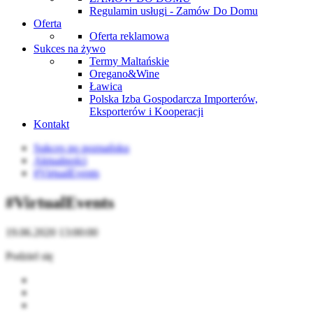
Regulamin usługi - Zamów Do Domu
Oferta
Oferta reklamowa
Sukces na żywo
Termy Maltańskie
Oregano&Wine
Ławica
Polska Izba Gospodarcza Importerów,
Eksporterów i Kooperacji
Kontakt
Sukces po poznańsku
Aktualności
#VirtualEvents
#VirtualEvents
19.06.2020 13:00:00
Podziel się