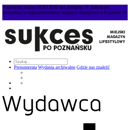
Najnowszy numer SUKCESU już dostępny 🌞 Sukces po
poznańsku to najpopularniejszy magazyn lifestylowy o Poznaniu 🌞
Prenumerata
Wydania archiwalne
Gdzie nas znaleźć