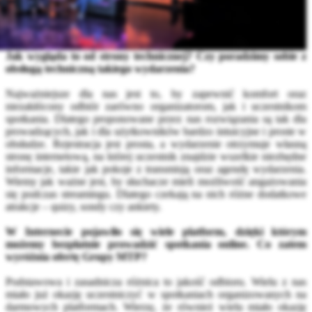
Jak wygląda to od strony technicznej? Czy poradzimy sobie z
obsługą techniczną takiego wydarzenia?
Najważniejsze dla nas jest to, by zapewnić komfort oraz
niezakłócony odbiór zarówno organizatorom, jak i uczestnikom
spotkania. Dlatego proponowane przez nas rozwiązania są tak dla
prowadzących, jak i dla użytkowników bardzo intuicyjne i proste w
obsłudze. Rejestracja jest prosta, a wydarzenie otrzymuje własną
stronę internetową, na której uczestnik znajdzie wszelkie niezbędne
informacje, takie jak pokoje z transmisją oraz agendę wydarzenia.
Wiemy jak ważne jest, by słuchacze mieli możliwość angażowania
się podczas streamingu. Dlatego czekają na nich różne dodatkowe
atrakcje – quizy, sondy czy ankiety.
W Internecie pojawiło się wiele platform, dzięki którym
możemy bezpłatnie prowadzić spotkania online. Co zatem
wyróżnia ofertę Grupy MTP?
Podstawowa i zasadnicza różnica to jakość odbioru. Wielu z nas
miało już okazję uczestniczyć w spotkaniach organizowanych na
darmowych platformach. Wierzę, że również wielu miało okazję