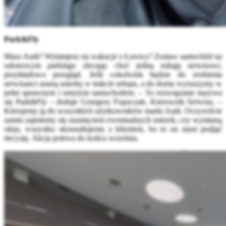
Park&Fly
Masz Audi? Wylatujesz na wakacje z Ławicy? Zostaw samochód na
salonowym parkingu zlecając choć jedną usługę serwisowi,
przykładowo przegląd. Jeśli cokolwiek będzie do zrobienia
serwisanci usuną usterkę w trakcie urlopu, a do domu wyruszymy w
pełni sprawnym i umytym samochodem. – To rozwiązanie nazywa
się Park&Fly – dodaje Grzegorz Frąszczak, Kierownik Serwisu. –
Kierujemy ją do wszystkich użytkowników marki Audi. Oczywiście
zanim zajmiemy się usunięciem ewentualnych usterek, czy wymianą
oleju, wszystko skonsultujemy z klientem, bo to on musi podjąć
decyzję. Akcja potrwa do końca września.