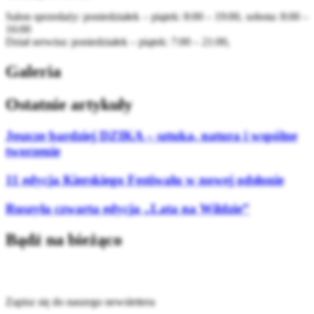
Salon sprzedaży: poniedziałek – piątek: 8:00 – 19:00, sobota: 8:00 –
16:00
Dział serwisu: poniedziałek – piątek: 7:00 – 21:00,
Galeria
Ostatnie artykuły
Jeszcze bardziej DZIKA – sztuka, natura i wspólne
tworzenie
11 edycja Kierskiego Festiwalu w nowej odsłonie
Ruszyła czwarta edycja „Lata na Wildzie”
Bądź na bieżąco
Zapisz się do naszego newslettera