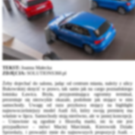
TEKST:
Joanna Małecka
ZDJĘCIA:
SOLUTIONS360.pl
Żeby dojechać do salonu, jadąc od centrum miasta, należy z ulicy
Bukowskiej skręcić w prawo, tak samo jak na cargo poznańskiego
lotniska Ławica. Bryła, przypominająca ogromny terminal,
prezentuje się niezwykle okazale, podobnie jak stojące w nim
samochody. Uwagę od razu przykuwa stojący na highlight
najnowocześniejszy model Audi A6, który swoją premierę ma
właśnie w lipcu. Samochody stoją nierówno, ale w jasnej koncepcji.
– Ustawione są zgodnie z filozofią marki, nic tu nie jest
przypadkowe – mówi Maciej Marciniak, Kierownik Działu
Sprzedaży, i prowadzi mnie do najnowszych propozycji Audi. –