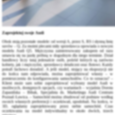
Zaprojektuj swoje
Audi
Obok stoją pozostałe modele: od wersji A, przez S, RS i słynną linię
suvów – Q. Za moimi plecami miły sprzedawca opowiada o nowym
modelu Audi Q5. Mężczyzna zainteresowany zakupem od razu
umawia się na jazdę próbną w dogodnym dla niego terminie. Dział
handlowy liczy tutaj jedenaście osób, pośród których są zarówno
kobiety, jak i mężczyźni, sprzedawcy detaliczni oraz flotowi. Każdy
potrafi fachowo doradzić. A jeśli model, stojący na ekspozycji nie
do końca nam odpowiada, można zaprojektować własny – w
pomieszczeniu do konfigurowania samochodów. Co to oznacza? –
Klient może sam sobie zaprojektować wybrany model Audi w
możliwych, dostępnych opcjach, czy wariantach – wyjaśnia Dorota
Zapasińska – Bibak, Specjalista ds. Marketingu Audi Centrum
Poznań Ławica. – Samochód można zbudować od podstaw według
swoich własnych preferencji i oczekiwań, upodobań. Na końcu, w
3D, oglądamy zaprojektowany przez siebie samochód. Czas
oczekiwania na model indywidualny to około dwóch, trzech