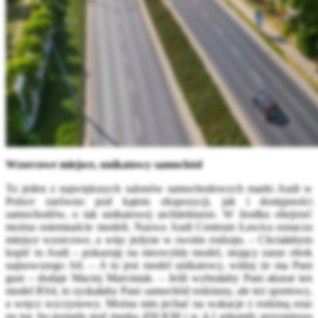
Wzorcowe miejsce, unikatowy samochód
To jeden z największych salonów samochodowych marki Audi w
Polsce zarówno pod kątem ekspozycji, jak i dostępności
samochodów, o tak unikatowej architekturze. W środku obejrzeć
można osiemnaście modeli. Nazwa Audi Centrum Ławica oznacza
miejsce wzorcowe, a więc jedyne w swoim rodzaju. – Chciałabym
kupić to Audi – pokazuję na niezwykły model, stojący zaraz obok
najnowszego A6. – A to jest model unikatowy, widzę że ma Pani
gust – dodaje Maciej Marciniak. – Jeśli wybrałaby Pani akurat ten
model RS4, to zyskałaby Pani samochód rodzinny, ale też sportowy,
a wręcz wyczynowy. Można nim jechać na wakacje z rodziną oraz
na tor, bo posiada pod maską 450 KM i w 4,1 sekundy przyspiesza