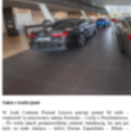
Salon z tradycjami
W Audi Centrum Poznań Ławica pracuje ponad 50 osób –
większość to pracownicy salonu Krotoski – Cichy z Przeźmierowa.
– Po wielu latach postanowiliśmy zmienić lokalizację, bo tam już
było za mało miejsca – mówi Dorota Zapasińska – Bibak. –