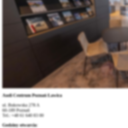
Audi Centrum Poznań Ławica
ul. Bukowska 278 A
60-189 Poznań
Tel.: +48 61 640 83 00
Godziny otwarcia
: