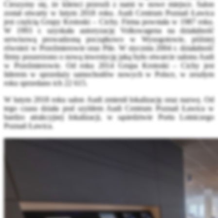
Cieszymy się, że klienci przeszli z nami w nowe miejsce. Salon
został otwarty w lutym 2018 roku. Audi Centrum Poznań Ławica
jest częścią Grupy Krotoski – Cichy. Firma powstała w 1987 roku.
W 1993 r. uzyskała autoryzację Volkswagena na działalność
serwisową prowadzoną początkowo w Wysogotowie, później
również w Przeźmierowie oraz Pile. W styczniu 2004 r. działalność
firmy poszerzono o nową inwestycję jaką było otwarcie salonu Audi
w Przeźmierowie. Od roku 2014 Grupa Krotoski – Cichy jest
liderem w sprzedaży samochodów nowych w Polsce, w zeszłym
roku sprzedano ich 22 615.
W lutym 2018 roku salon Audi zmienił lokalizację oraz nazwę. Od
tego czasu działa pod szyldem Audi Centrum Poznań Ławica w
bardzo atrakcyjnej lokalizacji, w sąsiedztwie Portu Lotniczego
Poznań Ławica.