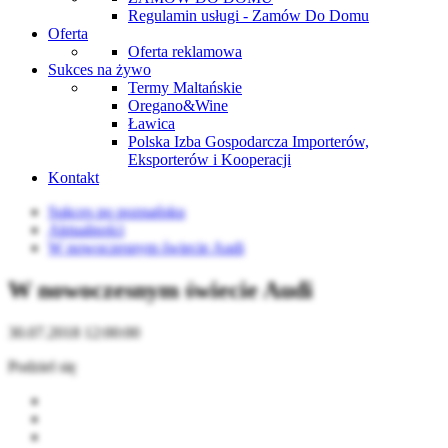
Regulamin usługi - Zamów Do Domu
Oferta
Oferta reklamowa
Sukces na żywo
Termy Maltańskie
Oregano&Wine
Ławica
Polska Izba Gospodarcza Importerów,
Eksporterów i Kooperacji
Kontakt
Sukces po poznańsku
Aktualności
W nowoczesnym świecie Audi
W nowoczesnym świecie Audi
30.07.2018 12:00:00
Podziel się