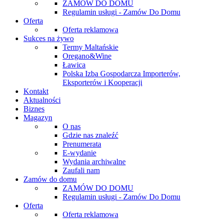
ZAMÓW DO DOMU
Regulamin usługi - Zamów Do Domu
Oferta
Oferta reklamowa
Sukces na żywo
Termy Maltańskie
Oregano&Wine
Ławica
Polska Izba Gospodarcza Importerów,
Eksporterów i Kooperacji
Kontakt
Aktualności
Biznes
Magazyn
O nas
Gdzie nas znaleźć
Prenumerata
E-wydanie
Wydania archiwalne
Zaufali nam
Zamów do domu
ZAMÓW DO DOMU
Regulamin usługi - Zamów Do Domu
Oferta
Oferta reklamowa