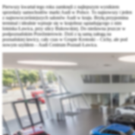
Pierwszy kwartał tego roku zamknęli z najlepszym wynikiem
sprzedaży samochodów marki Audi w Polsce. To najnowszy i jeden
z najnowocześniejszych salonów Audi w kraju. Bryłą przypomina
terminal i idealnie wpisuje się w krajobraz sąsiadującego z nim
lotniska Ławica, przy ulicy Bukowskiej. Do niedawna jeszcze w
podpoznańskim Przeźmierowie. Dziś z tą samą załogą na
poznańskiej ławicy, cały czas w Grupie Krotoski – Cichy, ale pod
nowym szyldem – Audi Centrum Poznań Ławica.