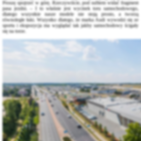
Proszę spojrzeć w górę. Rzeczywiście, pod sufitem widać fragment
pasa jezdni. – I to właśnie jest wycinek toru samochodowego,
dlatego wszystkie nasze modele nie stoją prosto, a tworzą
równoległe łuki. Wszystko dlatego, że marka Audi wywodzi się ze
sportu i ekspozycja ma wyglądać tak jakby samochodowy ścigały
się na torze.