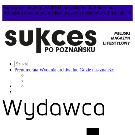
Najnowszy numer SUKCESU już dostępny 🌞 Sukces po
poznańsku to najpopularniejszy magazyn lifestylowy o Poznaniu 🌞
Prenumerata
Wydania archiwalne
Gdzie nas znaleźć