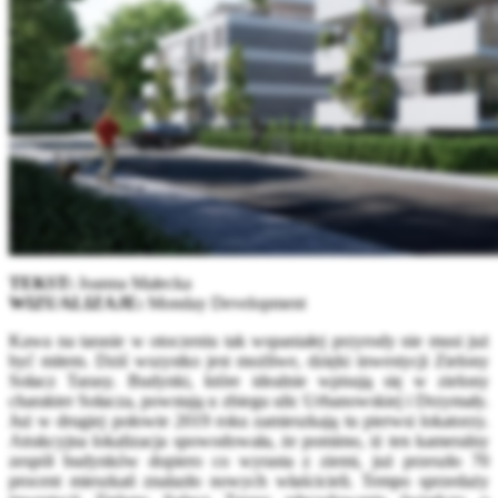
TEKST:
Joanna Małecka
WIZUALIZAJE:
Monday Development
Kawa na tarasie w otoczeniu tak wspaniałej przyrody nie musi już
być mitem. Dziś wszystko jest możliwe, dzięki inwestycji Zielony
Sołacz Tarasy. Budynki, które idealnie wpisują się w zielony
charakter Sołacza, powstają u zbiegu ulic Urbanowskiej i Drzymały.
Już w drugiej połowie 2019 roku zamieszkają tu pierwsi lokatorzy.
Atrakcyjna lokalizacja spowodowała, że pomimo, iż ten kameralny
zespół budynków dopiero co wyrasta z ziemi, już przeszło 70
procent mieszkań znalazło nowych właścicieli. Tempo sprzedaży