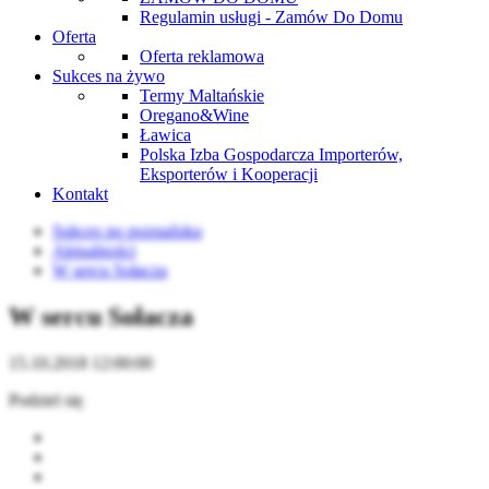
Regulamin usługi - Zamów Do Domu
Oferta
Oferta reklamowa
Sukces na żywo
Termy Maltańskie
Oregano&Wine
Ławica
Polska Izba Gospodarcza Importerów,
Eksporterów i Kooperacji
Kontakt
Sukces po poznańsku
Aktualności
W sercu Sołacza
W sercu Sołacza
15.10.2018 12:00:00
Podziel się