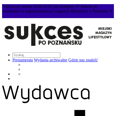
Najnowszy numer SUKCESU już dostępny 🌞 Sukces po
poznańsku to najpopularniejszy magazyn lifestylowy o Poznaniu 🌞
Prenumerata
Wydania archiwalne
Gdzie nas znaleźć