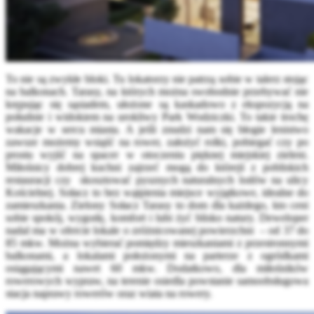
To nie są zwykłe bloki. Tu lokatorzy nie patrzą sobie w talerz stojąc
na balkonach. Tarasy, na których można swobodnie przebywać nie
krępując się sąsiadem, ułożone są kaskadowo z ekspozycją na
południe i widokiem na urokliwy Park Wodziczki. To takie trochę
wakacje w sercu miasta. A jeśli znudzi nam się błogie lenistwo
zawsze możemy wsiąść na rower, założyć rolki, pobiegać czy po
prostu wyjść na spacer w otoczeniu pięknej miejskiej zieleni.
Miłośnicy dobrej kuchni zajrzeć mogą do którejś z pobliskich
restauracji czy skosztować pysznych naturalnych lodów na ulicy
Kościelnej. Sołacz to bez wątpienia miejsce wyjątkowe, idealne do
zamieszkania. Zielony Sołacz Tarasy to dom dla każdego, kto ceni
sobie spokój, wygodę, komfort i lubi żyć blisko natury. Deweloper
nadal ma w ofercie lokale o zróżnicowanej powierzchni – od 37 do
85 mkw. Można wybierać pomiędzy mieszkaniami z przestronnymi
balkonami, a lokalami położonymi na parterze z ogródkami
osiągającymi nawet 60 mkw. Dodatkowo, dla miłośników
rowerowych wypraw, na terenie osiedla powstanie samoobsługowa
stacja naprawy rowerów oraz wiata na rowery.