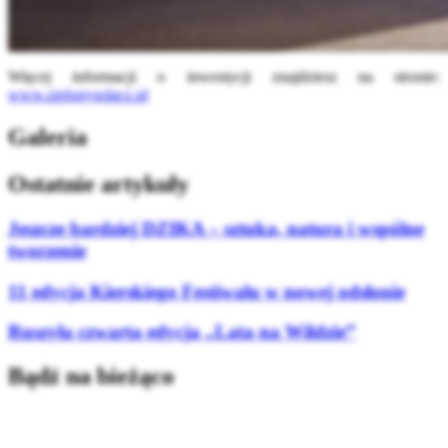
Więcej informacji o inwestycji znajdziesz na stronie:
www.zielonysolacz.pl
Galeria
Ostatnie artykuły
Jeszcze bardziej DZIKA – sztuka, natura i wspólne
tworzenie
11 edycja Kierskiego Festiwalu w nowej odsłonie
Ruszyła czwarta edycja „Lata na Wildzie”
Bądź na bieżąco