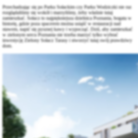
Przechadzając się po Parku Sołackim czy Parku Wodziczki nie raz
rozglądaliśmy się wokół i marzyliśmy, żeby właśnie tutaj
zamieszkać. Sołacz to najpiękniejsza dzielnica Poznania, bogata w
historię, gdzie poza spacerem można usiąść w restauracji nad
stawem, napić się pysznej kawy i wypocząć. Dziś, aby zamieszkać
w zielonym sercu Poznania nie trzeba marzyć tylko wybrać
inwestycję Zielony Sołacz Tarasy i stworzyć tutaj swój prawdziwy
dom.