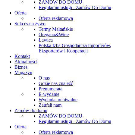
ZAMÓW DO DOMU
Regulamin usługi - Zamów Do Domu
Oferta
Oferta reklamowa
Sukces na żywo
Termy Maltańskie
Oregano&Wine
Ławica
Polska Izba Gospodarcza Importerów,
Eksporterów i Kooperacji
Kontakt
Aktualności
Biznes
Magazyn
O nas
Gdzie nas znaleźć
Prenumerata
E-wydanie
Wydania archiwalne
Zaufali nam
Zamów do domu
ZAMÓW DO DOMU
Regulamin usługi - Zamów Do Domu
Oferta
Oferta reklamowa