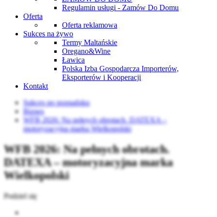
Regulamin usługi - Zamów Do Domu
Oferta
Oferta reklamowa
Sukces na żywo
Termy Maltańskie
Oregano&Wine
Ławica
Polska Izba Gospodarcza Importerów,
Eksporterów i Kooperacji
Kontakt
Sukces po poznańsku
Biznes
WFB 2026: Na pełnych obrotach. DATEXA –
motoryzacyjna marka Wielkopolski
WFB 2026: Na pełnych obrotach.
DATEXA – motoryzacyjna marka
Wielkopolski
Podziel się