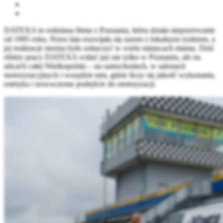
DATEXA to rodzinna firma z Poznania, która działa nieprzerwanie
od 1995 roku. Przez lata rozwijała się razem z lokalnym rynkiem, a
jej realizacje można było zobaczyć w wielu miejscach miasta. Dziś
efekty pracy DATEXA widać już nie tylko w Poznaniu, ale na
ulicach całej Wielkopolski – na samochodach, w salonach
motoryzacyjnych i wszędzie tam, gdzie liczy się jakość wykonania,
estetyka i nowoczesne podejście do motoryzacji.