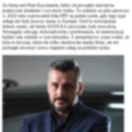
Za firmą stoi Piotr Kaczmarek, który od początku stawiał na
praktyczne działanie i wyczucie rynku. To właśnie on jako pierwszy
w 2010 roku wprowadził folię PPF na polski rynek, gdy tego typu
usługi nie były jeszcze znane w Europie. Dziś to rozwiązania
dobrze znane, ale kiedy DATEXA zaczynała, były nowością.
Wymagały odwagi, doświadczenia i przekonania, że motoryzacja
będzie szła właśnie w tym kierunku. Z perspektywy czasu widać, że
była to decyzja, która nie tylko zbudowała markę firmy, ale też
pomogła stworzyć nowy segment usług na polskim rynku.