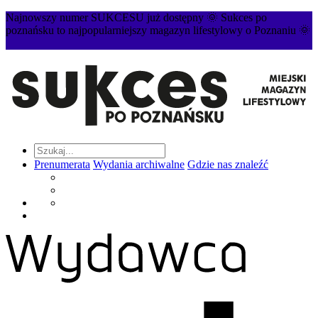
Najnowszy numer SUKCESU już dostępny 🌞 Sukces po
poznańsku to najpopularniejszy magazyn lifestylowy o Poznaniu 🌞
Prenumerata
Wydania archiwalne
Gdzie nas znaleźć