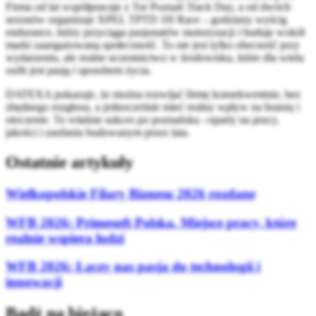
Firma od lat współpracuje z Tor Poznań Track Day, a od dwóch
sezonów organizuje XPEL TPTD 1H Race – godzinny wyścig
endurance, który przyciąga pasjonatów motoryzacji i buduje wokół
marki zaangażowaną społeczność. To nie jest tylko obecność przy
wydarzeniu, ale realne uczestnictwo w środowisku, które dla wielu
osób jest pasją i sposobem życia.
DATEXA pokazuje, że można rozwijać firmę konsekwentnie, bez
zbędnego rozgłosu, a jednocześnie mieć realny wpływ na branżę i
otoczenie. To właśnie sukces po poznańsku –oparty na pracy,
jakości i zaufaniu budowanym przez lata.
Ostatnie artykuły
Wielkopolskie Filary Biznesu 2026 rozdane
WFB 2026: Primesoft Polska. Miejsce pracy, które
realnie wspiera ludzi
WFB 2026: Łączy nas pasja do technologii i
innowacji
Bądź na bieżąco