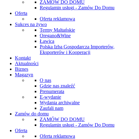
ZAMÓW DO DOMU
Regulamin usługi - Zamów Do Domu
Oferta
Oferta reklamowa
Sukces na żywo
Termy Maltańskie
Oregano&Wine
Ławica
Polska Izba Gospodarcza Importerów,
Eksporterów i Kooperacji
Kontakt
Aktualności
Biznes
Magazyn
O nas
Gdzie nas znaleźć
Prenumerata
E-wydanie
Wydania archiwalne
Zaufali nam
Zamów do domu
ZAMÓW DO DOMU
Regulamin usługi - Zamów Do Domu
Oferta
Oferta reklamowa