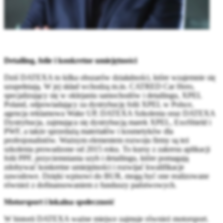
Detailing, folie i konkretne umiejętności
Dziś DATEXA to kilka obszarów działalności, które wzajemnie się
uzupełniają. W jej skład wchodzą m.in. CATRED Car Hero,
specjalizujący się w oklejaniu samochodów i detailingu, XPEL
Poland, odpowiadający za dystrybucję folii XPEL w Polsce,
agencja reklamowa Wake UP, DATEXA Szkolenia oraz DATEXA
Dystrybucja, zajmująca się dystrybucją marek XPEL, ExoShield i
PWF, a także sprzedażą materiałów i kosmetyków dla
profesjonalistów. Ważnym elementem rozwoju firmy są też
szkolenia prowadzone od 2015 roku. To kursy z zakresu aplikacji
folii PPF, przyciemniania szyb i detailingu, które pomagają
zdobywać konkretne umiejętności i rozwijać kwalifikacje
zawodowe. Dzięki wpisowi do BUR, mogą być one realizowane
również z dofinansowaniem z funduszy państwowych.
Motorsport i lokalna społeczność
W historii DATEXA ważne miejsce zajmuje również motorsport.